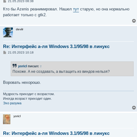
С
21.05.2023 08:38
о
о
Кто бы Azenis реанимировал. Нашел
тут
старую, но она нормально
б
работает только с gtk2.
щ
е
н
и
devilr
е
Re: Интерфейс а-ля Windows 3.1/95/98 в линукс
С
21.05.2023 10:18
о
о
б
yoricI
писал:
↑
щ
е
Похоже. А не создавать, а вытащить из виндов нельзя?
н
и
е
Воровать нехорошо.
Мудрость приходит с возрастом.
Иногда возраст приходит один.
Эхо разума
yoricI
Re: Интерфейс а-ля Windows 3.1/95/98 в линукс