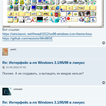
Вот ссылки:
https://winclassic.net/thread/1012/se98-windows-icon-theme-linux
https://github.com/nestoris/Win98SE
yoricI
Re: Интерфейс а-ля Windows 3.1/95/98 в линукс
С
21.05.2023 07:52
о
о
Похоже. А не создавать, а вытащить из виндов нельзя?
б
щ
е
н
и
ormorph
е
Re: Интерфейс а-ля Windows 3.1/95/98 в линукс