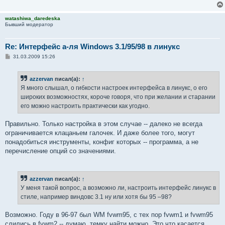
watashiwa_daredeska
Бывший модератор
Re: Интерфейс а-ля Windows 3.1/95/98 в линукс
С
31.03.2009 15:26
о
о
б
azzervan
писал(а):
↑
щ
е
Я много слышал, о гибкости настроек интерфейса в линукс, о его
н
широких возможностях, короче говоря, что при желании и старании
и
е
его можно настроить практически как угодно.
Правильно. Только настройка в этом случае -- далеко не всегда
ограничивается клацаньем галочек. И даже более того, могут
понадобиться инструменты, конфиг которых -- программа, а не
перечисление опций со значениями.
azzervan
писал(а):
↑
У меня такой вопрос, а возможно ли, настроить интерфейс линукс в
стиле, например виндовс 3.1 ну или хотя бы 95 –98?
Возможно. Году в 96-97 был WM fvwm95, с тех пор fvwm1 и fvwm95
слились в fvwm2 -- думаю, темку найти можно. Это что касается