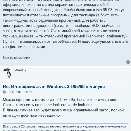
оформления окон, но с этим справится практически любой
современный оконный менеджер. Чтобы было как в win 95-98, могут
потребоваться отдельные программы для таскбара (в fvwm есть
такой модуль, есть отдельные программы), для работы с
пиктограммами на десктопе (когда-то я пробовал ROX, сейчас не
знаю, что для этого есть). Системный трей может быть встроен в
таскбар, а может быть отдельной программой (например, stalonetray).
Ну, и т.п. в зависимости от потребностей. И надо еще увязать все это
конфигами и скриптами.
Мои
розовые очки
Atolstoy
Re: Интерфейс а-ля Windows 3.1/95/98 в линукс
С
31.03.2009 15:56
о
о
Можно оформить в стиле win 3.1, win 95, beos и много чего еще.
б
Соотв. темы есть на gnome-look.org и kde-look.org.
щ
е
В любом случае это будет всего лишь ограниченный закос, полной
н
имитации добиться невозможно.
и
е
Всего лишь 26 литров пива достаточно человеку для удовлетворения ежедневной
потребности в кальции. Здоровое питание - это так просто!