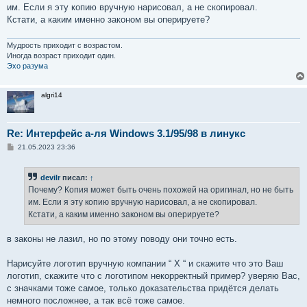
им. Если я эту копию вручную нарисовал, а не скопировал.
Кстати, а каким именно законом вы оперируете?
Мудрость приходит с возрастом.
Иногда возраст приходит один.
Эхо разума
algri14
Re: Интерфейс а-ля Windows 3.1/95/98 в линукс
С
21.05.2023 23:36
о
о
б
devilr
писал:
↑
щ
е
Почему? Копия может быть очень похожей на оригинал, но не быть
н
им. Если я эту копию вручную нарисовал, а не скопировал.
и
е
Кстати, а каким именно законом вы оперируете?
в законы не лазил, но по этому поводу они точно есть.
Нарисуйте логотип вручную компании “ X “ и скажите что это Ваш
логотип, скажите что с логотипом некорректный пример? уверяю Вас,
с значками тоже самое, только доказательства придётся делать
немного посложнее, а так всё тоже самое.