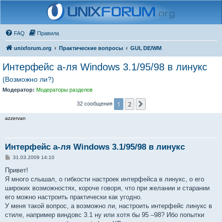
FAQ
Правила
unixforum.org
Практические вопросы
GUI, DE/WM
Интерфейс а-ля Windows 3.1/95/98 в линукс
(Возможно ли?)
Модератор:
Модераторы разделов
1
2
След.
32 сообщения
azzervan
Интерфейс а-ля Windows 3.1/95/98 в линукс
С
31.03.2009 14:10
о
о
Привет!
б
Я много слышал, о гибкости настроек интерфейса в линукс, о его
щ
е
широких возможностях, короче говоря, что при желании и старании
н
его можно настроить практически как угодно.
и
е
У меня такой вопрос, а возможно ли, настроить интерфейс линукс в
стиле, например виндовс 3.1 ну или хотя бы 95 –98? Ибо попытки