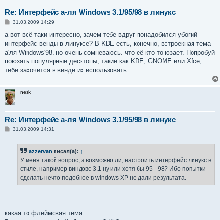
Re: Интерфейс а-ля Windows 3.1/95/98 в линукс
С
31.03.2009 14:29
о
о
а вот всё-таки интересно, зачем тебе вдруг понадобился убогий
б
интерфейс венды в линуксе? В KDE есть, конечно, встроекная тема
щ
е
а'ля Windows'98, но очень сомневаюсь, что её кто-то юзает. Попробуй
н
поюзать популярные десктопы, такие как KDE, GNOME или Xfce,
и
е
тебе захочится в винде их использовать....
nesk
Re: Интерфейс а-ля Windows 3.1/95/98 в линукс
С
31.03.2009 14:31
о
о
б
azzervan
писал(а):
↑
щ
е
У меня такой вопрос, а возможно ли, настроить интерфейс линукс в
н
стиле, например виндовс 3.1 ну или хотя бы 95 –98? Ибо попытки
и
е
сделать нечто подобное в windows XP не дали результата.
какая то флеймовая тема.