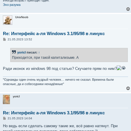
Иногда возраст приходит один.
Эхо разума
UnixNoob
Re: Интерфейс а-ля Windows 3.1/95/98 в линукс
С
21.05.2023 13:52
о
о
б
yoricI
писал:
↑
щ
е
Приходится, при такой капитализьме. А
н
и
е
Ради иконок из windows 98 под статью? Скучаете прям по ним?
"Однажды один очень мудрый человек… ничего не сказал. Времена были
опасные, да и собеседники ненадёжные"
yoricI
Re: Интерфейс а-ля Windows 3.1/95/98 в линукс
С
21.05.2023 14:04
о
о
Но ведь если сделать самому такие же, всё равно натянут. При
б