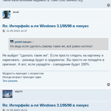
такой капитализьме видимость тоже собственность))
щ
е
н
и
devilr
е
Re: Интерфейс а-ля Windows 3.1/95/98 в линукс
С
21.05.2023 14:37
о
о
б
yoricI
писал:
↑
щ
е
Но ведь если сделать самому такие же, всё равно натянут.
н
и
е
Не выйдет "сделать такие же". Если просто глядеть на картинку и
нарисовать - разница будет в градиентах. Вы просто не попадёте в
оригинал. А вот, если украдёте - совпадение будет 100%.
Мудрость приходит с возрастом.
Иногда возраст приходит один.
Эхо разума
algri14
Re: Интерфейс а-ля Windows 3.1/95/98 в линукс
С
21.05.2023 16:11