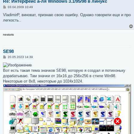
Re: Интерфейс а-ля Windows 3.1/95/98 в линукс
С
03.04.2009 10:49
о
о
VladimirP, виноват, признаю свою ошибку. Однако говорили еще и про
б
легкость..
щ
е
н
и
nestoris
е
SE98
С
20.05.2023 14:39
о
о
б
Вот есть такая тема значков SE98, которую я создал и потихоньку
щ
е
дорабатываю. Там значки от 16х16 до 256х256 в стиле Win98.
н
Некоторые от 8х8, некоторые до 1024х1024.
и
е