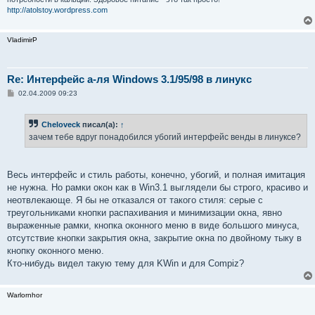
http://atolstoy.wordpress.com
VladimirP
Re: Интерфейс а-ля Windows 3.1/95/98 в линукс
С
02.04.2009 09:23
о
о
б
Cheloveck
писал(а):
↑
щ
е
зачем тебе вдруг понадобился убогий интерфейс венды в линуксе?
н
и
е
Весь интерфейс и стиль работы, конечно, убогий, и полная имитация
не нужна. Но рамки окон как в Win3.1 выглядели бы строго, красиво и
неотвлекающе. Я бы не отказался от такого стиля: серые с
треугольниками кнопки распахивания и минимизации окна, явно
выраженные рамки, кнопка оконного меню в виде большого минуса,
отсутствие кнопки закрытия окна, закрытие окна по двойному тыку в
кнопку оконного меню.
Кто-нибудь видел такую тему для KWin и для Compiz?
Warlornhor