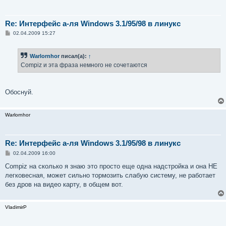
Re: Интерфейс а-ля Windows 3.1/95/98 в линукс
С
02.04.2009 15:27
о
о
б
Warlornhor
писал(а):
↑
щ
е
Compiz и эта фраза немного не сочетаются
н
и
е
Обоснуй.
Warlornhor
Re: Интерфейс а-ля Windows 3.1/95/98 в линукс
С
02.04.2009 16:00
о
о
Compiz на сколько я знаю это просто еще одна надстройка и она НЕ
б
легковесная, может сильно тормозить слабую систему, не работает
щ
е
без дров на видео карту, в общем вот.
н
и
е
VladimirP