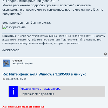
Вы видели интерфейс "виндовс 3.1" ?
Может расскажете подробно про ваши попытки? и покажете
скриншоты, и спросите что то конкретное, про то что лично у Вас не
получилось?
вот, например чем Вам не виста:
Внимание
: У меня под рукой нет машины с Linux. Я не использую эту ОС. Ответы
я даю либо по памяти, либо мне помогает гугл. Тщательно читайте маны по тем
командам и конфигурационным файлам, которые я упоминаю.
0xDEFEC8ED
Goodvin
Ведущий рубрики
Re: Интерфейс а-ля Windows 3.1/95/98 в линукс
С
31.03.2009 15:11
о
о
б
i
Уведомление от модератора
щ
е
Переезжаем в десктопы.
н
и
е
Как правильно задавать вопросы