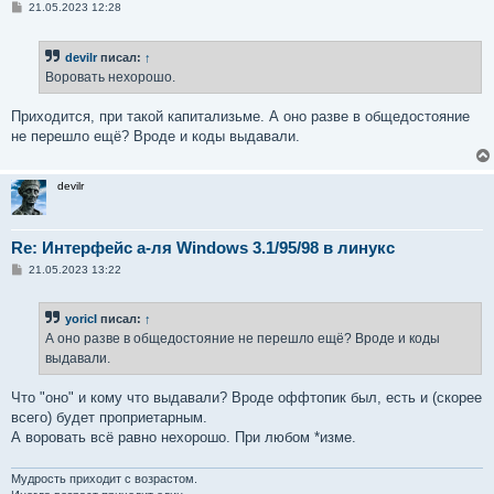
С
21.05.2023 12:28
о
о
б
devilr
писал:
↑
щ
е
Воровать нехорошо.
н
и
е
Приходится, при такой капитализьме. А оно разве в общедостояние
не перешло ещё? Вроде и коды выдавали.
devilr
Re: Интерфейс а-ля Windows 3.1/95/98 в линукс
С
21.05.2023 13:22
о
о
б
yoricI
писал:
↑
щ
е
А оно разве в общедостояние не перешло ещё? Вроде и коды
н
выдавали.
и
е
Что "оно" и кому что выдавали? Вроде оффтопик был, есть и (скорее
всего) будет проприетарным.
А воровать всё равно нехорошо. При любом *изме.
Мудрость приходит с возрастом.