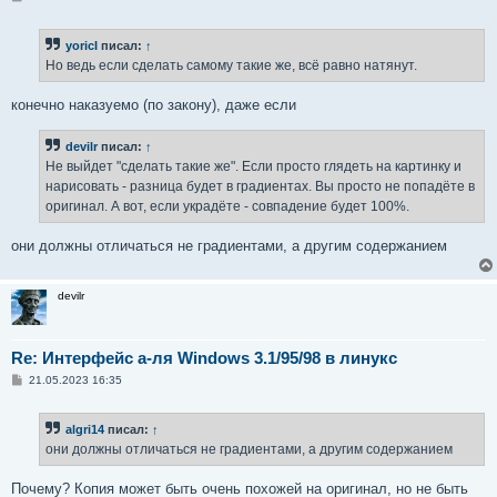
о
о
б
yoricI
писал:
↑
щ
е
Но ведь если сделать самому такие же, всё равно натянут.
н
и
е
конечно наказуемо (по закону), даже если
devilr
писал:
↑
Не выйдет "сделать такие же". Если просто глядеть на картинку и
нарисовать - разница будет в градиентах. Вы просто не попадёте в
оригинал. А вот, если украдёте - совпадение будет 100%.
они должны отличаться не градиентами, а другим содержанием
devilr
Re: Интерфейс а-ля Windows 3.1/95/98 в линукс
С
21.05.2023 16:35
о
о
б
algri14
писал:
↑
щ
е
они должны отличаться не градиентами, а другим содержанием
н
и
е
Почему? Копия может быть очень похожей на оригинал, но не быть