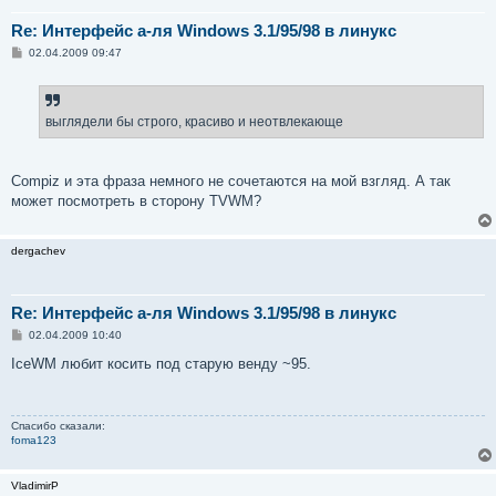
Re: Интерфейс а-ля Windows 3.1/95/98 в линукс
С
02.04.2009 09:47
о
о
б
щ
е
выглядели бы строго, красиво и неотвлекающе
н
и
е
Compiz и эта фраза немного не сочетаются на мой взгляд. А так
может посмотреть в сторону TVWM?
dergachev
Re: Интерфейс а-ля Windows 3.1/95/98 в линукс
С
02.04.2009 10:40
о
о
IceWM любит косить под старую венду ~95.
б
щ
е
н
Спасибо сказали:
и
foma123
е
VladimirP