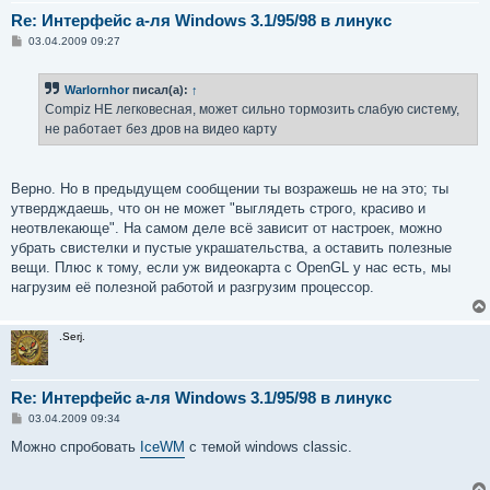
Re: Интерфейс а-ля Windows 3.1/95/98 в линукс
С
03.04.2009 09:27
о
о
б
Warlornhor
писал(а):
↑
щ
е
Compiz НЕ легковесная, может сильно тормозить слабую систему,
н
не работает без дров на видео карту
и
е
Верно. Но в предыдущем сообщении ты возражешь не на это; ты
утвердждаешь, что он не может "выглядеть строго, красиво и
неотвлекающе". На самом деле всё зависит от настроек, можно
убрать свистелки и пустые украшательства, а оставить полезные
вещи. Плюс к тому, если уж видеокарта с OpenGL у нас есть, мы
нагрузим её полезной работой и разгрузим процессор.
.Serj.
Re: Интерфейс а-ля Windows 3.1/95/98 в линукс
С
03.04.2009 09:34
о
о
Можно спробовать
IceWM
с темой windows classic.
б
щ
е