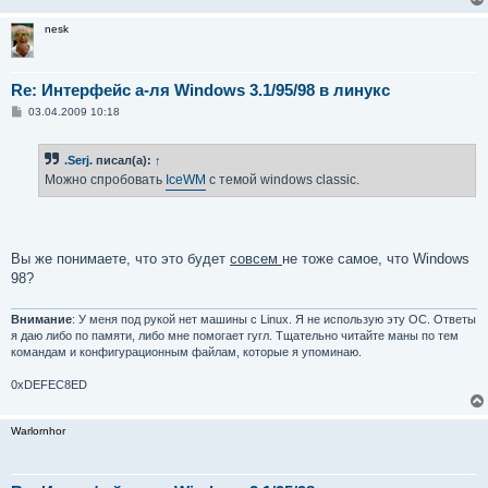
н
и
nesk
е
Re: Интерфейс а-ля Windows 3.1/95/98 в линукс
С
03.04.2009 10:18
о
о
б
.Serj.
писал(а):
↑
щ
е
Можно спробовать
IceWM
с темой windows classic.
н
и
е
Вы же понимаете, что это будет
совсем
не тоже самое, что Windows
98?
Внимание
: У меня под рукой нет машины с Linux. Я не использую эту ОС. Ответы
я даю либо по памяти, либо мне помогает гугл. Тщательно читайте маны по тем
командам и конфигурационным файлам, которые я упоминаю.
0xDEFEC8ED
Warlornhor