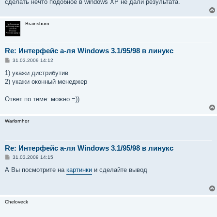
сделать нечто подобное в windows XP не дали результата.
Brainsburn
Re: Интерфейс а-ля Windows 3.1/95/98 в линукс
С
31.03.2009 14:12
о
о
1) укажи дистрибутив
б
2) укажи оконный менеджер
щ
е
н
Ответ по теме: можно =))
и
е
Warlornhor
Re: Интерфейс а-ля Windows 3.1/95/98 в линукс
С
31.03.2009 14:15
о
о
А Вы посмотрите на
картинки
и сделайте вывод
б
щ
е
н
и
Cheloveck
е