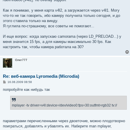
Как я понимаю, у меня карта v4l2, а загружается через v4l1. Могу
что-то не так говорить, ибо камеру получила только сегодня, и до
этого ставила только на винду.
Я гуглила по-страшному, все советы не помогают...
И еще вопрос: когда запускаю camorama (через LD_PRELOAD...) у
меня значится 15 fps, а для камеры максимально 30 fps. Как
настроить так, чтобы камера работала на 30?
Олег777
Re: веб-камера Lyromedia (Microdia)
С
16.08.2009 08:58
о
о
попробуйте как нибудь так
б
щ
е
н
mplayer -tv driver=v4l:device=/dev/video0:fps=30:outfmt=rgb32 tv://
и
е
параметрами перечисленными через двоеточие, можно плодотворно
поиграться, добавлять и убавлять их. Наберите man mplayer,