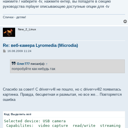
нажмите / наберите -tv, нажмите ентер, вы попадете в секцию
руководства mplayer описывающию доступные опции для -tv
Спички - детям!
New_2_Linux
Re: веб-камера Lyromedia (Microdia)
С
16.08.2009 11:24
о
о
б
Олег777
писал(а):
↑
щ
е
попробуйте как нибудь так
н
и
е
Спасибо за совет! С driver=v4l не пошло, но с driver=v4l2 появилась
картинка. Правда, бесцветная и размытая, но все же... Повторяется
ошибка
Код:
Выделить всё
Selected device: USB camera

 Capabilites:  video capture  read/write  streaming
