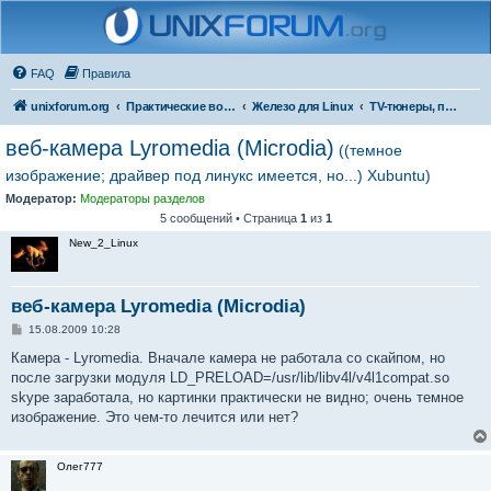
FAQ
Правила
unixforum.org
Практические вопросы
Железо для Linux
TV-тюнеры, платы видеозахвата
веб-камера Lyromedia (Microdia)
((темное
изображение; драйвер под линукс имеется, но...) Xubuntu)
Модератор:
Модераторы разделов
5 сообщений • Страница
1
из
1
New_2_Linux
веб-камера Lyromedia (Microdia)
С
15.08.2009 10:28
о
о
Камера - Lyromedia. Вначале камера не работала со скайпом, но
б
после загрузки модуля LD_PRELOAD=/usr/lib/libv4l/v4l1compat.so
щ
е
skype заработала, но картинки практически не видно; очень темное
н
изображение. Это чем-то лечится или нет?
и
е
Олег777