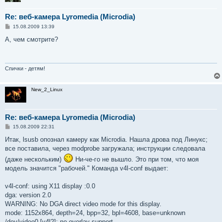
Re: веб-камера Lyromedia (Microdia)
С
15.08.2009 13:39
о
о
А, чем смотрите?
б
щ
е
н
и
Спички - детям!
е
New_2_Linux
Re: веб-камера Lyromedia (Microdia)
С
15.08.2009 22:31
о
о
Итак, lsusb опознал камеру как Microdia. Нашла дрова под Линукс;
б
все поставила, через modprobe загружала; инструкции следовала
щ
е
(даже нескольким)
Ни-че-го не вышло. Это при том, что моя
н
модель значится "рабочей." Команда v4l-conf выдает:
и
е
v4l-conf: using X11 display :0.0
dga: version 2.0
WARNING: No DGA direct video mode for this display.
mode: 1152x864, depth=24, bpp=32, bpl=4608, base=unknown
/dev/video0 [v4l2]: no overlay support