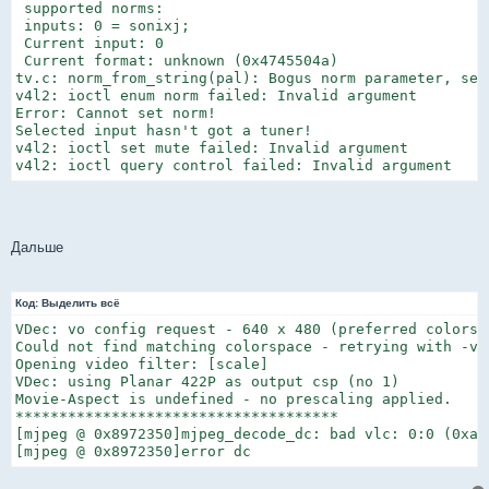
 supported norms:

 inputs: 0 = sonixj;

 Current input: 0

 Current format: unknown (0x4745504a)

tv.c: norm_from_string(pal): Bogus norm parameter, sett
v4l2: ioctl enum norm failed: Invalid argument

Error: Cannot set norm!

Selected input hasn't got a tuner!

v4l2: ioctl set mute failed: Invalid argument

v4l2: ioctl query control failed: Invalid argument
Дальше
Код:
Выделить всё
VDec: vo config request - 640 x 480 (preferred colorspa
Could not find matching colorspace - retrying with -vf 
Opening video filter: [scale]

VDec: using Planar 422P as output csp (no 1)

Movie-Aspect is undefined - no prescaling applied.

*************************************

[mjpeg @ 0x8972350]mjpeg_decode_dc: bad vlc: 0:0 (0xa97
[mjpeg @ 0x8972350]error dc