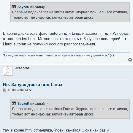
о
б
SpyzeR
писал(а):
↑
щ
е
Впервые подписался на linux Format. Журнал пришел - все отлично,
н
только вот не знаю как запустить авторан диска.
и
е
В корне диска есть файл autorun для Linux и autorun.inf для Windows,
а также index.html. Можно просто открыть в браузере последний - в
Linux autorun не получил особого распространения.
"Если думаешь, говоришь, пишешь и подписываешь - не удивляйся." (с)
deadhead
Re: Запуск диска под Linux
С
18.08.2009 14:58
о
о
б
SpyzeR
писал(а):
↑
щ
е
Впервые подписался на linux Format. Журнал пришел - все отлично,
н
только вот не знаю как запустить авторан диска.
и
е
там в корне html страничка, index, кажется... она как раз и