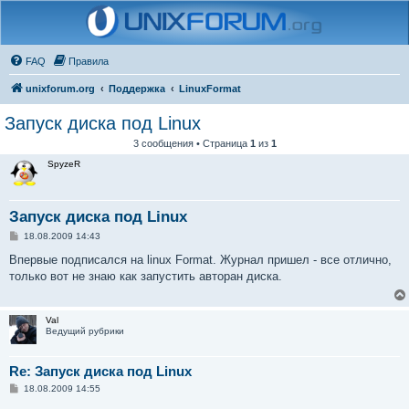
FAQ
Правила
unixforum.org
Поддержка
LinuxFormat
Запуск диска под Linux
3 сообщения • Страница
1
из
1
SpyzeR
Запуск диска под Linux
С
18.08.2009 14:43
о
о
Впервые подписался на linux Format. Журнал пришел - все отлично,
б
только вот не знаю как запустить авторан диска.
щ
е
н
и
Val
е
Ведущий рубрики
Re: Запуск диска под Linux
С
18.08.2009 14:55
о