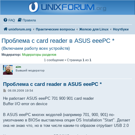
FAQ
Правила
unixforum.org
Практические вопросы
Железо для Linux
Ноутбуки
Проблема с card reader в ASUS eeePC *
(Включаем работу всех устройств)
Модератор:
Модераторы разделов
1 сообщение • Страница
1
из
1
aim
Бывший модератор
Проблема с card reader в ASUS eeePC *
С
08.09.2009 19:54
о
о
Не работает ASUS eeePC 701 900 901 card reader
б
Buffer I/O error on device
щ
е
н
В ASUS eeePC многих моделей (например 701, 900, 901) по-
и
е
умолчанию в BIOSе выставлена опция OS Installation "Start". Делает
она не знаю что, но в том числе каким-то образом отрубает USB 2.0