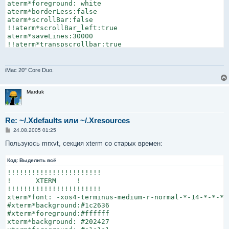
aterm*foreground: white

aterm*borderLess:false

aterm*scrollBar:false

!!aterm*scrollBar_left:true

aterm*saveLines:30000

!!aterm*transpscrollbar:true

!!aterm*font:-*-fixed-medium-r-normal-*-*-140-75-75-*-*
aterm*font:-*-terminus-bold-*-*-*-20-*-*-*-*-*-*-r

!aterm*font: -xos4-terminus-medium-r-normal--16-160-72-
iMac 20" Core Duo.
aterm*geometry: 80x20

Marduk
aterm*color0:                    #000000

aterm*color1:                    #a35757

aterm*color2:                    #7a8672

aterm*color3:                    #968a38

Re: ~/.Xdefaults или ~/.Xresources
aterm*color4:                    #414171

С
24.08.2005 01:25
aterm*color5:                    #963c59

о
aterm*color6:                    #418179

о
Пользуюсь mrxvt, секция xterm со старых времен:
б
aterm*color7:                    #bebebe

щ
aterm*color8:                    #666666

Код:
е
Выделить всё
aterm*color9:                    #a35757

н
!!!!!!!!!!!!!!!!!!!!!!!

и
aterm*color10:                   #c5f779

е
!      XTERM     !

aterm*color11:                   #fff796

!!!!!!!!!!!!!!!!!!!!!!!

aterm*color12:                   #4186be

xterm*font: -xos4-terminus-medium-r-normal-*-14-*-*-*-*
aterm*color13:                   #cf9ebe

#xterm*background:#1c2636

aterm*color14:                   #71bebe

#xterm*foreground:#ffffff

aterm*color15:                   #ffffff

xterm*background: #202427
