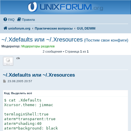
FAQ
Правила
unixforum.org
Практические вопросы
GUI, DE/WM
~/.Xdefaults или ~/.Xresources
(Постим свои конфиги)
Модератор:
Модераторы разделов
2 сообщения • Страница
1
из
1
clx
~/.Xdefaults или ~/.Xresources
С
23.08.2005 20:57
о
о
б
Код:
Выделить всё
щ
е
$ cat .Xdefaults

н
Xcursor.theme: jimmac

и
е
termloginShell:true

aterm*transparent:true

aterm*shading:40

aterm*background: black
