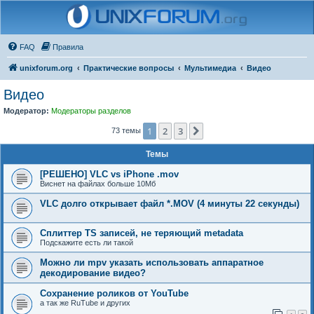
FAQ
Правила
unixforum.org
Практические вопросы
Мультимедиа
Видео
Видео
Модератор:
Модераторы разделов
1
2
3
След.
73 темы
Темы
[РЕШЕНО] VLC vs iPhone .mov
Виснет на файлах больше 10Мб
VLC долго открывает файл *.MOV (4 минуты 22 секунды)
Сплиттер TS записей, не теряющий metadata
Подскажите есть ли такой
Можно ли mpv указать использовать аппаратное
декодирование видео?
Сохранение роликов от YouTube
а так же RuTube и других