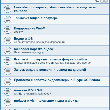
1
2
Cпособы проверить работоспособность видюхи из
консоли
Тормозит видео в браузере.
Кодирование WebM
avconv
Видео в ФБ
не пашет встроенное видео МордоКниги
mencoder нарезка видео
Не по ключевому кадру.
ffserver & ffmpeg - не пишется фид на localhost
Трансляция видео в сеть с USB-камеры посредством ffserver
Запуск видео в консоли и вывод на дисплей
Проблема с работой видеокамеры в Skype ОС Fedora
nouveau & VDPAU
или Есть ли жизнь на Марсе?
mplayer и vlc, наложение кадра и фризы