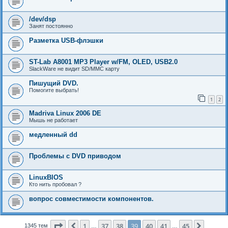
/dev/dsp
Занят постоянно
Разметка USB-флэшки
ST-Lab A8001 MP3 Player w/FM, OLED, USB2.0
SlackWare не видит SD/MMC карту
Пишущий DVD.
Помогите выбрать!
1
2
Madriva Linux 2006 DE
Мышь не работает
медленный dd
Проблемы с DVD приводом
LinuxBIOS
Кто нить пробовал ?
вопрос совместимости компонентов.
Страница
39
из
45
1
37
38
39
40
41
45
Пред.
След.
1345 тем
…
…