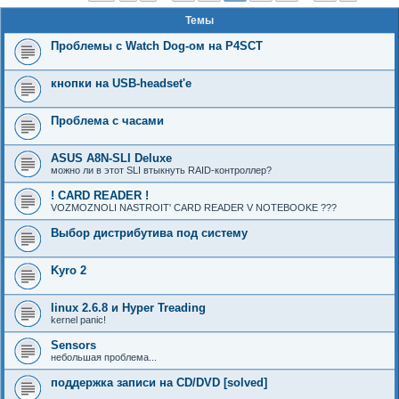
Темы
Проблемы с Watch Dog-ом на P4SCT
кнопки на USB-headset'е
Проблема с часами
ASUS A8N-SLI Deluxe
можно ли в этот SLI втыкнуть RAID-контроллер?
! CARD READER !
VOZMOZNOLI NASTROIT' CARD READER V NOTEBOOKE ???
Выбор дистрибутива под систему
Kyro 2
linux 2.6.8 и Hyper Treading
kernel panic!
Sensors
небольшая проблема...
поддержка записи на CD/DVD [solved]