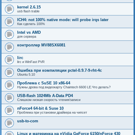
kernel 2.6.15
usb flash trable
ICH4: not 100% native mode: will probe irqs later
Как сделать 100%
Intel vs AMD
для сервера
контроллер MV88SX6081
lirc
lirc и WinFast PVR
Ошибка при компиляции pctel-0.9.7-9-rht-4c
Ubuntu 5.10
Проблема с SuSE 10 x86-64
Нужны дрова под видеокарту Chaintech 6600 LE.Что делать?
USB-flash 1024Mb A-Data PD4
Слишком низкая скорость чтения/записи
nForce4 64-bit & Suse 10
Проблема при установки драйвера на чипсет
usb-to-com
Linux и материнка на nVidia GeForce 6150/nForce 430