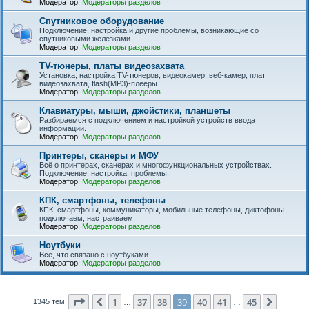
Модератор:
Модераторы разделов
Спутниковое оборудование
Подключение, настройка и другие проблемы, возникающие со
спутниковыми железками
Модератор:
Модераторы разделов
TV-тюнеры, платы видеозахвата
Установка, настройка TV-тюнеров, видеокамер, веб-камер, плат
видеозахвата, flash(MP3)-плееры
Модератор:
Модераторы разделов
Клавиатуры, мыши, джойстики, планшеты
Разбираемся с подключением и настройкой устройств ввода
информации.
Модератор:
Модераторы разделов
Принтеры, сканеры и МФУ
Всё о принтерах, сканерах и многофункциональных устройствах.
Подключение, настройка, проблемы.
Модератор:
Модераторы разделов
КПК, смартфоны, телефоны
КПК, смартфоны, коммуникаторы, мобильные телефоны, диктофоны -
подключаем, настраиваем.
Модератор:
Модераторы разделов
Ноутбуки
Всё, что связано с ноутбуками.
Модератор:
Модераторы разделов
Страница
39
из
45
1
37
38
39
40
41
45
Пред.
След.
1345 тем
…
…