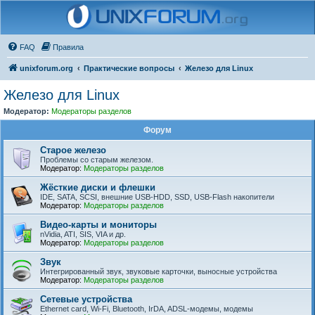
FAQ
Правила
unixforum.org
Практические вопросы
Железо для Linux
Железо для Linux
Модератор:
Модераторы разделов
Форум
Старое железо
Проблемы со старым железом.
Модератор:
Модераторы разделов
Жёсткие диски и флешки
IDE, SATA, SCSI, внешние USB-HDD, SSD, USB-Flash накопители
Модератор:
Модераторы разделов
Видео-карты и мониторы
nVidia, ATI, SIS, VIA и др.
Модератор:
Модераторы разделов
Звук
Интегрированный звук, звуковые карточки, выносные устройства
Модератор:
Модераторы разделов
Сетевые устройства
Ethernet card, Wi-Fi, Bluetooth, IrDA, ADSL-модемы, модемы