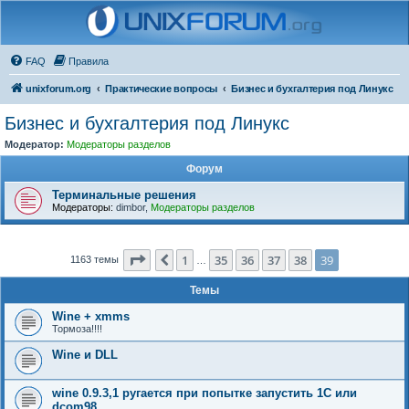
FAQ
Правила
unixforum.org
Практические вопросы
Бизнес и бухгалтерия под Линукс
Бизнес и бухгалтерия под Линукс
Модератор:
Модераторы разделов
Форум
Терминальные решения
Модераторы:
dimbor
,
Модераторы разделов
Страница
39
из
39
1
35
36
37
38
39
Пред.
1163 темы
…
Темы
Wine + xmms
Тормоза!!!!
Wine и DLL
wine 0.9.3,1 ругается при попытке запустить 1С или
dcom98