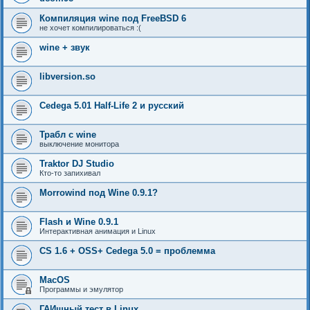
Компиляция wine под FreeBSD 6
не хочет компилироваться :(
wine + звук
libversion.so
Cedega 5.01 Half-Life 2 и русский
Трабл с wine
выключение монитора
Traktor DJ Studio
Кто-то запихивал
Morrowind под Wine 0.9.1?
Flash и Wine 0.9.1
Интерактивная анимация и Linux
CS 1.6 + OSS+ Cedega 5.0 = проблемма
MacOS
Программы и эмулятор
ГАИшный тест в Linux