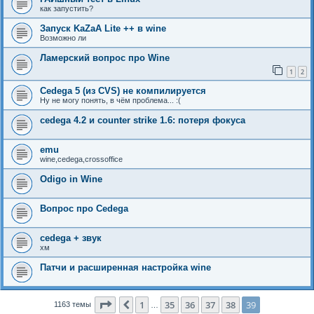
как запустить?
Запуск KaZaA Lite ++ в wine
Возможно ли
Ламерский вопрос про Wine
1
2
Cedega 5 (из CVS) не компилируется
Ну не могу понять, в чём проблема... :(
cedega 4.2 и counter strike 1.6: потеря фокуса
emu
wine,cedega,crossoffice
Odigo in Wine
Вопрос про Cedega
cedega + звук
хм
Патчи и расширенная настройка wine
Страница
39
из
39
1
35
36
37
38
39
Пред.
1163 темы
…