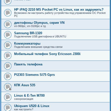
HP iPAQ 2210 MS Pocket PC vs Linux, как их задружить?
Возможно ли настроить работу устройства под управлением ОС Pocket
PC
диктофоны Olympus, серия VN
vn-960pc, vn-3100pc и тд
Samsung BR-1320
Подключение USB диктофона в UBUNTU
Коммуникаторы
Подключаем внешние средства связи
Мобильный телефон Sony Ericsson J300i
Память телефона
Pl2303 Siemens Sl75 Gprs
КПК Asus 535
Linux & E-Ten M700
синхронизация
Ubiquam U520 & Linux
как настроить?