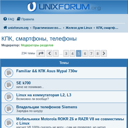
FAQ
Правила
unixforum.org
Практические вопросы
Железо для Linux
КПК, смартфоны, телефоны
КПК, смартфоны, телефоны
Модератор:
Модераторы разделов
Страница
5
из
8
1
3
4
5
6
7
8
Пред.
След.
234 темы
…
Темы
Familiar && КПК Asus Mypal 730w
SE k700
ниче не понимаю...
Linux на коммутаторая L2, L3
Возможно ли вообще?
Владельцам телефонов Siemens
Зарядка по шнуру
Мобильники Motorola ROKR Z6 и RAZR V8 не совместимы
с Linux
насчет V8 100% сказать не могу - сам не проверял, но читал