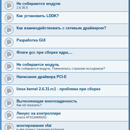
Не собираются модули
2.6.30.5
Как установить LDDK?
Как взаимодействовать с сетевым драйвером?
Разработка GUI
Флаги gcc при сборке ядра....
Не собирается модуль
Не собирается модуль. Поменялось строение исходников?
Написание драйвера PCI-E
linux kernel 2.6.31-rc1 - проблема при сборке
Вытесняющая многозадачность
Как её показать?
Линукс на контроллере
плата AT91SAM9261
монтирование vfat
в две точки с разными iocharset