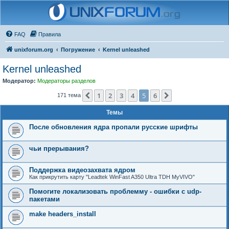
FAQ
Правила
unixforum.org
Погружение
Kernel unleashed
Kernel unleashed
Модератор:
Модераторы разделов
1
2
3
4
5
6
Пред.
След.
171 тема
Темы
После обновления ядра пропали русские шрифты
чьи прерывания?
Поддержка видеозахвата ядром
Как прикрутить карту "Leadtek WinFast A350 Ultra TDH MyVIVO"
Помогите локализовать проблемму - ошибки с udp-
пакетами
make headers_install