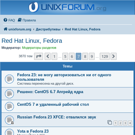
FAQ
Правила
unixforum.org
Дистрибутивы
Red Hat Linux, Fedora
Red Hat Linux, Fedora
Модератор:
Модераторы разделов
Страница
7
из
129
1
5
6
7
8
9
129
Пред.
След.
3870 тем
…
…
Темы
Fedora 23: не могу авторизоваться ни от одного
пользователя
Система перенесена на другой диск.
Решено: CentOS 6.7 Апгрейд ядра
CentOS 7 и удаленный рабочий стол
Russian Fedora 23 XFCE: отвалился звук
1
2
3
4
Yota в Fedora 23