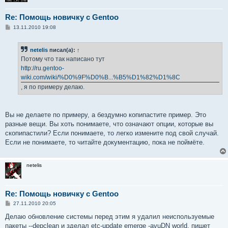
Re: Помощь новичку с Gentoo
С
13.11.2010 19:08
о
о
б
netelis
писал(а):
↑
щ
е
Потому что так написано тут
н
http://ru.gentoo-
и
е
wiki.com/wiki/%D0%9F%D0%B...%B5%D1%82%D1%8C
, я по примеру делаю.
Вы не делаете по примеру, а бездумно копипастите пример. Это
разные вещи. Вы хоть понимаете, что означают опции, которые вы
скопипастили? Если понимаете, то легко измените под свой случай.
Если не понимаете, то читайте документацию, пока не поймёте.
netelis
Re: Помощь новичку с Gentoo
С
27.11.2010 20:05
о
о
Делаю обновление системы перед этим я удалил неиспользуемые
б
пакеты --depclean и зделал etc-update emerge -avuDN world, пишет
щ