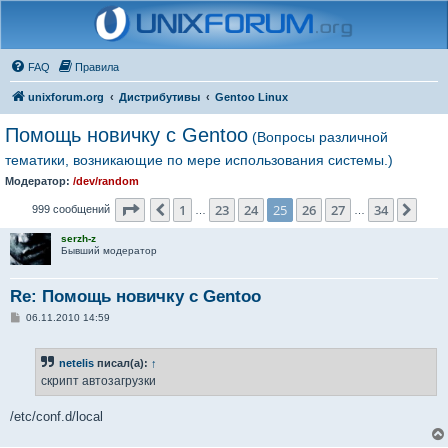
FAQ
Правила
unixforum.org
Дистрибутивы
Gentoo Linux
Помощь новичку с Gentoo
(Вопросы различной
тематики, возникающие по мере использования системы.)
Модератор:
/dev/random
Страница
25
из
34
1
23
24
25
26
27
34
Пред.
След
999 сообщений
…
…
serzh-z
Бывший модератор
Re: Помощь новичку с Gentoo
С
06.11.2010 14:59
о
о
б
netelis
писал(а):
↑
щ
е
скрипт автозагрузки
н
и
е
/etc/conf.d/local