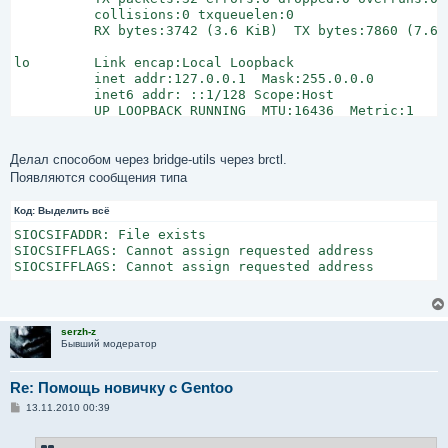
          collisions:0 txqueuelen:0

          RX bytes:3742 (3.6 KiB)  TX bytes:7860 (7.6 K
lo        Link encap:Local Loopback

          inet addr:127.0.0.1  Mask:255.0.0.0

          inet6 addr: ::1/128 Scope:Host

          UP LOOPBACK RUNNING  MTU:16436  Metric:1

          RX packets:140 errors:0 dropped:0 overruns:0 
          TX packets:140 errors:0 dropped:0 overruns:0 
          collisions:0 txqueuelen:0

Делал способом через bridge-utils через brctl.
          RX bytes:8448 (8.2 KiB)  TX bytes:8448 (8.2 K
Появляются сообщения типа
tap0      Link encap:Ethernet  HWaddr 42:4c:2b:85:29:33
Код:
Выделить всё
          inet6 addr: fe80::404c:2bff:fe85:2933/64 Scop
SIOCSIFADDR: File exists

          UP BROADCAST RUNNING PROMISC MULTICAST  MTU:1
SIOCSIFFLAGS: Cannot assign requested address

          RX packets:21 errors:0 dropped:0 overruns:0 f
SIOCSIFFLAGS: Cannot assign requested address
          TX packets:1072 errors:0 dropped:0 overruns:0
          collisions:0 txqueuelen:500

          RX bytes:4188 (4.0 KiB)  TX bytes:60792 (59.3
serzh-z
tun0      Link encap:UNSPEC  HWaddr 00-00-00-00-00-00-
Бывший модератор
          inet addr:10.6.0.226  P-t-P:10.6.0.225  Mask:
          UP POINTOPOINT RUNNING NOARP MULTICAST  MTU:1
          RX packets:1406 errors:0 dropped:0 overruns:0
Re: Помощь новичку с Gentoo
          TX packets:1532 errors:0 dropped:0 overruns:0
С
13.11.2010 00:39
          collisions:0 txqueuelen:100

о
          RX bytes:630946 (616.1 KiB)  TX bytes:266936 
о
б