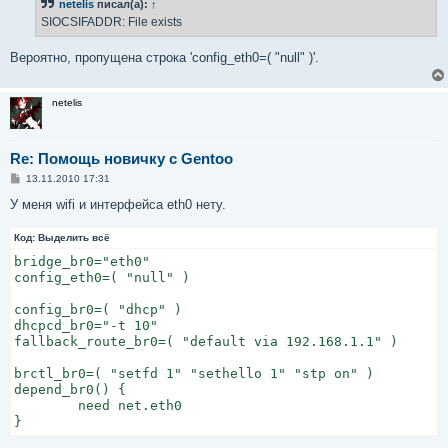
netelis
писал(а):
↑
щ
wlan0     Link encap:Ethernet  HWaddr 00:24:2c:1d:fb:3b
е
SIOCSIFADDR: File exists
          inet addr:192.168.2.107  Bcast:192.168.2.255
н
и
          inet6 addr: fe80::224:2cff:fe1d:fb3b/64 Scope
е
Вероятно, пропущена строка 'config_eth0=( "null" )'.
          UP BROADCAST RUNNING MULTICAST  MTU:1500  Met
          RX packets:2772 errors:0 dropped:0 overruns:0
          TX packets:2197 errors:0 dropped:0 overruns:0
netelis
          collisions:0 txqueuelen:1000

          RX bytes:1169825 (1.1 MiB)  TX bytes:507970 
Re: Помощь новичку с Gentoo
С
13.11.2010 17:31
о
о
У меня wifi и интерфейса eth0 нету.
б
щ
Код:
е
Выделить всё
н
bridge_br0="eth0"

и
е
config_eth0=( "null" )

config_br0=( "dhcp" )

dhcpcd_br0="-t 10"

fallback_route_br0=( "default via 192.168.1.1" )

brctl_br0=( "setfd 1" "sethello 1" "stp on" )

depend_br0() {

        need net.eth0

}