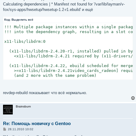
е
Calculating dependencies | * Manifest not found for '/var/lib/layman/v-
н
fox/sys-apps/hwsetup/hwsetup-1.2-r1.ebuild' и ещё
и
е
Код:
Выделить всё
!!! Multiple package instances within a single package
!!! into the dependency graph, resulting in a slot conf
x11-libs/libdrm:0

  (x11-libs/libdrm-2.4.20-r1, installed) pulled in by

    <x11-libs/libdrm-2.4.21 required by (x11-drivers/x
  (x11-libs/libdrm-2.4.22, ebuild scheduled for merge) 
    >=x11-libs/libdrm-2.4.21video_cards_radeon] requir
    (and 2 more with the same problem)
revdep-rebuild показывает что всё нормально.
Brainsburn
Re: Помощь новичку с Gentoo
С
28.11.2010 10:02
о