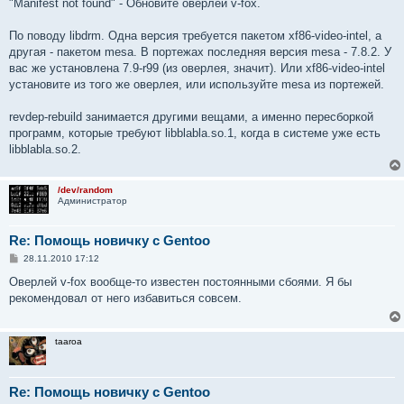
о
"Manifest not found" - Обновите оверлей v-fox.
б
щ
е
По поводу libdrm. Одна версия требуется пакетом xf86-video-intel, а
н
другая - пакетом mesa. В портежах последняя версия mesa - 7.8.2. У
и
е
вас же установлена 7.9-r99 (из оверлея, значит). Или xf86-video-intel
установите из того же оверлея, или используйте mesa из портежей.
revdep-rebuild занимается другими вещами, а именно пересборкой
программ, которые требуют libblabla.so.1, когда в системе уже есть
libblabla.so.2.
/dev/random
Администратор
Re: Помощь новичку с Gentoo
С
28.11.2010 17:12
о
о
Оверлей v-fox вообще-то известен постоянными сбоями. Я бы
б
рекомендовал от него избавиться совсем.
щ
е
н
и
taaroa
е
Re: Помощь новичку с Gentoo