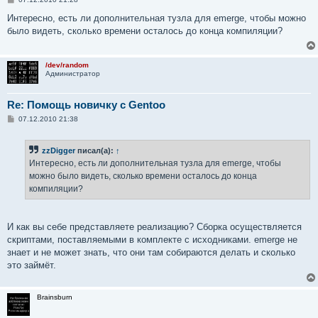
о
о
Интересно, есть ли дополнительная тузла для emerge, чтобы можно
б
было видеть, сколько времени осталось до конца компиляции?
щ
е
н
и
/dev/random
е
Администратор
Re: Помощь новичку с Gentoo
С
07.12.2010 21:38
о
о
б
zzDigger
писал(а):
↑
щ
е
Интересно, есть ли дополнительная тузла для emerge, чтобы
н
можно было видеть, сколько времени осталось до конца
и
е
компиляции?
И как вы себе представляете реализацию? Сборка осуществляется
скриптами, поставляемыми в комплекте с исходниками. emerge не
знает и не может знать, что они там собираются делать и сколько
это займёт.
Brainsburn