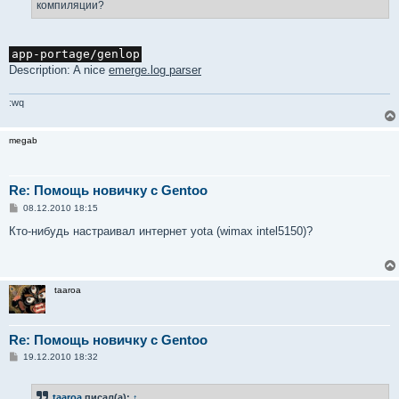
е
компиляции?
app-portage/genlop
Description: A nice
emerge.log parser
:wq
megab
Re: Помощь новичку с Gentoo
С
08.12.2010 18:15
о
о
Кто-нибудь настраивал интернет yota (wimax intel5150)?
б
щ
е
н
и
taaroa
е
Re: Помощь новичку с Gentoo
С
19.12.2010 18:32
о
о
б
taaroa
писал(а):
↑
щ