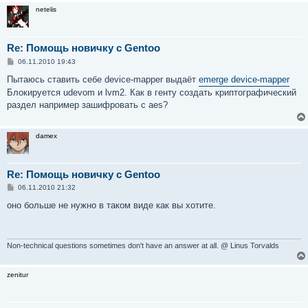
netelis
Re: Помощь новичку с Gentoo
С
06.11.2010 19:43
о
о
Пытаюсь ставить себе device-mapper выдаёт
emerge device-mapper
б
Блокируется udevom и lvm2. Как в генту создать криптографический
щ
е
раздел например зашифровать с aes?
н
и
е
damex
Re: Помощь новичку с Gentoo
С
06.11.2010 21:32
о
о
оно больше не нужно в таком виде как вы хотите.
б
щ
е
н
и
Non-technical questions sometimes don't have an answer at all. @ Linus Torvalds
е
zenitur