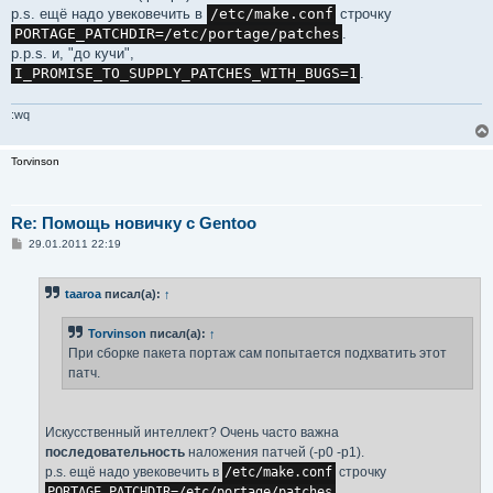
p.s. ещё надо увековечить в
/etc/make.conf
строчку
PORTAGE_PATCHDIR=/etc/portage/patches
.
p.p.s. и, "до кучи",
I_PROMISE_TO_SUPPLY_PATCHES_WITH_BUGS=1
.
:wq
Torvinson
Re: Помощь новичку с Gentoo
С
29.01.2011 22:19
о
о
б
taaroa
писал(а):
↑
щ
е
н
Torvinson
писал(а):
↑
и
е
При сборке пакета портаж сам попытается подхватить этот
патч.
Искусственный интеллект? Очень часто важна
последовательность
наложения патчей (-p0 -p1).
p.s. ещё надо увековечить в
/etc/make.conf
строчку
PORTAGE_PATCHDIR=/etc/portage/patches
.