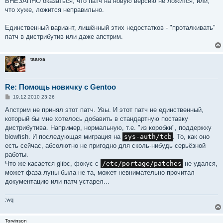
ВНЕЗАПНО оказаться, что патч на новую версию не ложится, или,
что хуже, ложится неправильно.
Единственный вариант, лишённый этих недостатков - "проталкивать"
патч в дистрибутив или даже апстрим.
taaroa
Re: Помощь новичку с Gentoo
С
19.12.2010 23:26
о
о
Апстрим не принял этот патч. Увы. И этот патч не единственный,
б
который бы мне хотелось добавить в стандартную поставку
щ
е
дистрибутива. Например, нормальную, т.е. "из коробки", поддержку
н
blowfish. И последующая миграция на
sys-auth/tcb
. То, как оно
и
е
есть сейчас, абсолютно не пригодно для сколь-нибудь серьёзной
работы.
Что же касается glibc, фокус с
/etc/portage/patches
не удался,
может фаза луны была не та, может невнимательно прочитал
документацию или патч устарел...
:wq
Torvinson