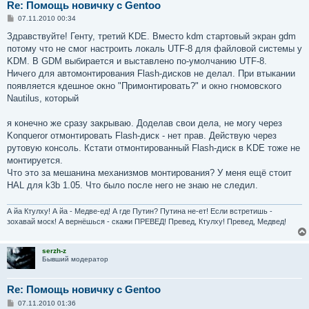
Re: Помощь новичку с Gentoo
С
07.11.2010 00:34
о
о
Здравствуйте! Генту, третий KDE. Вместо kdm стартовый экран gdm
б
потому что не смог настроить локаль UTF-8 для файловой системы у
щ
е
KDM. В GDM выбирается и выставлено по-умолчанию UTF-8.
н
Ничего для автомонтирования Flash-дисков не делал. При втыкании
и
е
появляется кдешное окно "Примонтировать?" и окно гномовского
Nautilus, который
я конечно же сразу закрываю. Доделав свои дела, не могу через
Konqueror отмонтировать Flash-диск - нет прав. Действую через
рутовую консоль. Кстати отмонтированный Flash-диск в KDE тоже не
монтируется.
Что это за мешанина механизмов монтирования? У меня ещё стоит
HAL для k3b 1.05. Что было после него не знаю не следил.
А йа Ктулху! А йа - Медве-ед! А где Путин? Путина не-ет! Если встретишь -
зохавай моск! А вернёшься - скажи ПРЕВЕД! Превед, Ктулху! Превед, Медвед!
serzh-z
Бывший модератор
Re: Помощь новичку с Gentoo
С
07.11.2010 01:36