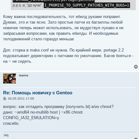
p.p.s. и, "до кучи",
I_PROMISE_TO_SUPPLY_PATCHES_WITH_BUGS=1
.
Кому важна последовательность, тот ебилд руками поправит.
Думаю, это и так ясно. Зато простые патчи из багзиллы любой
новичек теперь может использовать, не мудрствуя лукаво и не
забрасывая вопросами, как править ебилды. И необходимых
телодвижений стало гораздо меньше
Доп. сторка в make.conf не нужна. По крайней мере, portage 2.2
подхватывает дерикторию с патчами по умолчанию. Багов бояться -
на ~ не сидеть.
taaroa
Re: Помощь новичку с Gentoo
С
04.05.2011 17:06
о
о
вопрос: как отладить программу (получить bt) в/из chroot?
б
дано: ~amd64 no-multilib host | ~x86 chroot.
щ
е
CONFIG_IA32_EMULATION=y
н
спасибо.
и
е
:wq