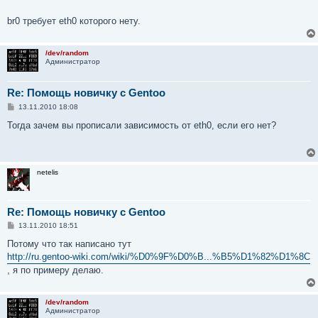
br0 требует eth0 которого нету.
/dev/random
Администратор
Re: Помощь новичку с Gentoo
С
13.11.2010 18:08
о
о
Тогда зачем вы прописали зависимость от eth0, если его нет?
б
щ
е
н
и
netelis
е
Re: Помощь новичку с Gentoo
С
13.11.2010 18:51
о
о
Потому что так написано тут
б
http://ru.gentoo-wiki.com/wiki/%D0%9F%D0%B...%B5%D1%82%D1%8C
щ
е
, я по примеру делаю.
н
и
е
/dev/random
Администратор