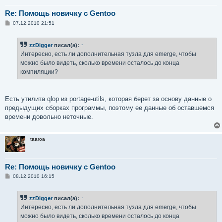
Re: Помощь новичку с Gentoo
С
07.12.2010 21:51
о
о
б
zzDigger
писал(а):
↑
щ
е
Интересно, есть ли дополнительная тузла для emerge, чтобы
н
можно было видеть, сколько времени осталось до конца
и
е
компиляции?
Есть утилита qlop из portage-utils, которая берет за основу данные о
предыдущих сборках программы, поэтому ее данные об оставшемся
времени довольно неточные.
taaroa
Re: Помощь новичку с Gentoo
С
08.12.2010 16:15
о
о
б
zzDigger
писал(а):
↑
щ
е
Интересно, есть ли дополнительная тузла для emerge, чтобы
н
можно было видеть, сколько времени осталось до конца
и