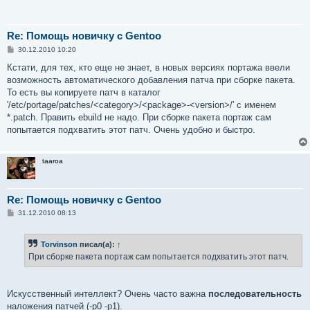
Re: Помощь новичку с Gentoo
С
30.12.2010 10:20
о
о
Кстати, для тех, кто еще не знает, в новых версиях портажа ввели
б
возможность автоматического добавления патча при сборке пакета.
щ
е
То есть вы копируете патч в каталог
н
'/etc/portage/patches/<category>/<package>-<version>/' с именем
и
е
*.patch. Править ebuild не надо. При сборке пакета портаж сам
попытается подхватить этот патч. Очень удобно и быстро.
taaroa
Re: Помощь новичку с Gentoo
С
31.12.2010 08:13
о
о
б
Torvinson
писал(а):
↑
щ
е
При сборке пакета портаж сам попытается подхватить этот патч.
н
и
е
Искусственный интеллект? Очень часто важна
последовательность
наложения патчей (-p0 -p1).