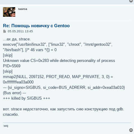
taaroa
Re: Помощь новичку с Gentoo
С
05.05.2011 13:45
о
о
...ах да, strace.
б
execve("/usr/bin/linux32", ["linux32", "chroot", "/mnt/gentoo32",
щ
е
"/bin/bash"], [/* 46 vars */]) = 0
н
[skip]
и
е
Unknown value CS=0x283 while detecting personality of process
PID=5569
[skip]
mmap2(NULL, 2097152, PROT_READ, MAP_PRIVATE, 3, 0) =
0xffffffffea03a000
--- {si_signo=SIGBUS, si_code=BUS_ADRERR, si_addr=0xea03a010}
(Bus error) ---
+++ killed by SIGBUS +++
вот. strace недостаточно, как запустить сию конструкцию под gdb.
спасибо.
:wq