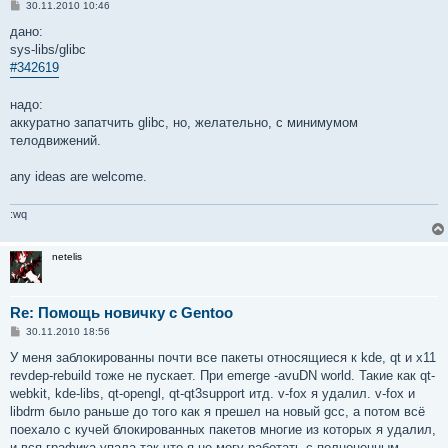
С
30.11.2010 10:46
о
о
дано:
б
sys-libs/glibc
щ
е
#342619
н
и
е
надо:
аккуратно запатчить glibc, но, желательно, с минимумом
телодвижений.
any ideas are welcome.
:wq
netelis
Re: Помощь новичку с Gentoo
С
30.11.2010 18:56
о
о
У меня заблокированны почти все пакеты относящиеся к kde, qt и x11
б
revdep-rebuild тоже не пускает. При emerge -avuDN world. Такие как qt-
щ
е
webkit, kde-libs, qt-opengl, qt-qt3support итд. v-fox я удалил. v-fox и
н
libdrm было раньше до того как я прешел на новый gcc, а потом всё
и
е
поехало с кучей блокированных пакетов многие из которых я удалил,
и вся графика упала так что я не могу работать с полноценным