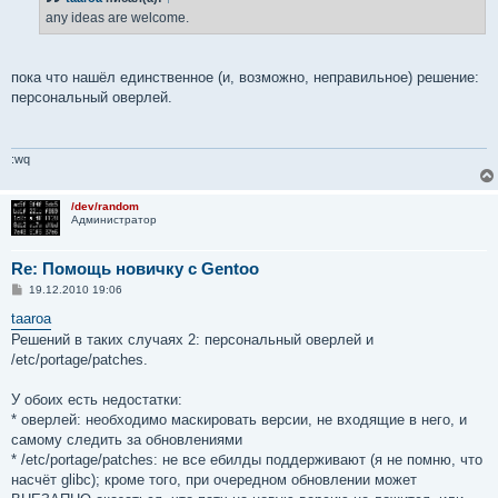
е
any ideas are welcome.
н
и
е
пока что нашёл единственное (и, возможно, неправильное) решение:
персональный оверлей.
:wq
/dev/random
Администратор
Re: Помощь новичку с Gentoo
С
19.12.2010 19:06
о
о
taaroa
б
Решений в таких случаях 2: персональный оверлей и
щ
е
/etc/portage/patches.
н
и
е
У обоих есть недостатки:
* оверлей: необходимо маскировать версии, не входящие в него, и
самому следить за обновлениями
* /etc/portage/patches: не все ебилды поддерживают (я не помню, что
насчёт glibc); кроме того, при очередном обновлении может