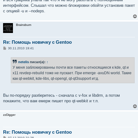
интерфейсом. Слышал что можно блокировки обойти установив пакет
с опцией -u и --nodeps.
Brainsburn
Re: Помощь новичку с Gentoo
С
30.11.2010 19:41
о
о
б
netelis
писал(а):
↑
щ
е
У меня заблокированны почти все пакеты относящиеся к kde, qt и
н
x11 revdep-rebuild тоже не пускает. При emerge -avuDN world. Такие
и
е
как qt-webkit, kde-libs, qt-opengl, qt-qt3support итд.
Вы по-порядку разберитесь - сначала с v-fox и libdrm, а потом
покажите, что вам емерж пишет про qt-webkit и т.п.
zzDigger
Re: Помощь новичку с Gentoo
С
07.12.2010 21:28