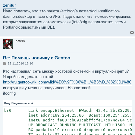
о
о
zenitur
б
Надо полагать, что это работа /etc/xdg/autostart/gdu-notification-
щ
е
daemon.desktop в паре с GVFS. Надо отключить гномовские демоны,
н
которые запускаются автоматически (/etc/xdg используется всеми
и
е
Portland-совместимыми DE).
netelis
Re: Помощь новичку с Gentoo
С
12.11.2010 19:10
о
о
Кто настраивал сеть между хостовой системой и виртуалкой qemu?
б
Я пробовал делать по этой
щ
е
http://ru.gentoo-wiki.com/wiki/%D0%9F%D0%B...%B5%D1%82%D1%8C
н
инструкции у меня не получилось. На хостовой
и
е
ifconfig
Код:
Выделить всё
br0       Link encap:Ethernet  HWaddr 42:4c:2b:85:29:33
          inet addr:169.254.25.66  Bcast:169.254.255.2
          inet6 addr: fe80::b093:abff:fe17:974d/64 Scop
          UP BROADCAST RUNNING MULTICAST  MTU:1500  Met
          RX packets:19 errors:0 dropped:0 overruns:0 f
          TX packets:32 errors:0 dropped:0 overruns:0 c