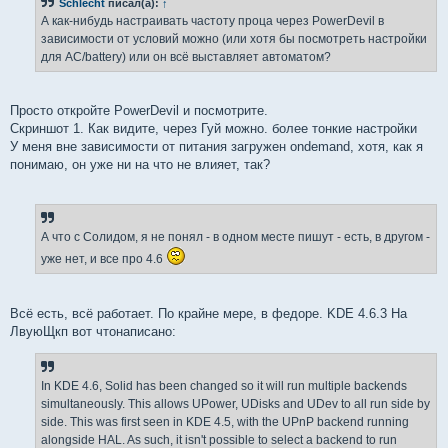
Schlecht
писал(а):
↑
щ
е
А как-нибудь настраивать частоту проца через PowerDevil в
н
зависимости от условий можно (или хотя бы посмотреть настройки
и
е
для AC/battery) или он всё выставляет автоматом?
Просто откройте PowerDevil и посмотрите.
Скриншот 1. Как видите, через Гуй можно. более тонкие настройки
У меня вне зависимости от питания загружен ondemand, хотя, как я
понимаю, он уже ни на что не влияет, так?
А что с Солидом, я не понял - в одном месте пишут - есть, в другом -
уже нет, и все про 4.6
Всё есть, всё работает. По крайне мере, в федоре. KDE 4.6.3 На
ЛвуюЩкп вот чтонаписано:
In KDE 4.6, Solid has been changed so it will run multiple backends
simultaneously. This allows UPower, UDisks and UDev to all run side by
side. This was first seen in KDE 4.5, with the UPnP backend running
alongside HAL. As such, it isn't possible to select a backend to run