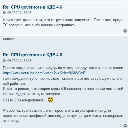
Re: CPU governors в КДЕ 4.6
С
06.07.2011 12:37
о
о
Или может дело в том, что от рута надо запускать. Там выше, вроде,
б
ТС говорил, что sudo лениво настраивать.
щ
е
н
и
Schlecht
е
Re: CPU governors в КДЕ 4.6
С
06.07.2011 19:23
о
о
Просто когда искал что-нибудь по этому поводу, наткнулся на ролик:
б
http://www.youtube.com/watch?v=KNec8jMWQxE
щ
е
там гражданин тупо прописывает скрипт в соттветствующем поле и
н
всё работает.
и
е
Я как-то решил, что скорее кеды 4.6 наконец-то настроили чем какой-
то шиз будет их от рута запускать...
Сразу 3 разочарования...
А sudo настраивать не лень - просто эта штука кроме как для
переключения профилей мне нигде не нужна, да и имхо, нездоровая
это вещь...