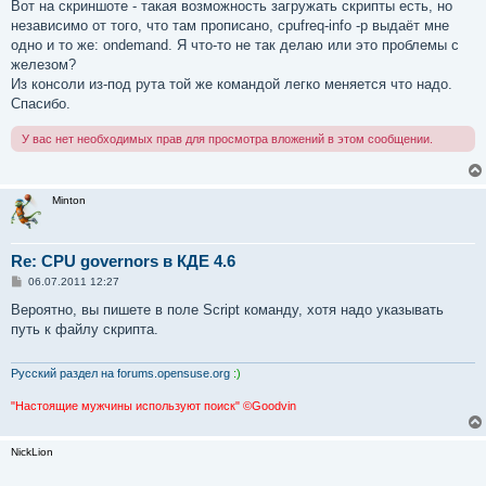
Вот на скриншоте - такая возможность загружать скрипты есть, но
независимо от того, что там прописано, cpufreq-info -p выдаёт мне
одно и то же: ondemand. Я что-то не так делаю или это проблемы с
железом?
Из консоли из-под рута той же командой легко меняется что надо.
Спасибо.
У вас нет необходимых прав для просмотра вложений в этом сообщении.
Minton
Re: CPU governors в КДЕ 4.6
С
06.07.2011 12:27
о
о
Вероятно, вы пишете в поле Script команду, хотя надо указывать
б
путь к файлу скрипта.
щ
е
н
и
Русский раздел на forums.opensuse.org
:)
е
"Настоящие мужчины используют поиск" ©Goodvin
NickLion