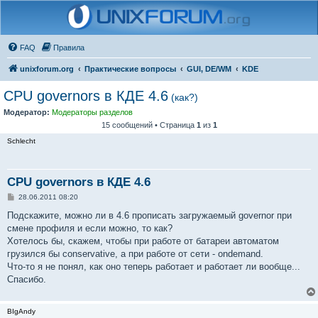
FAQ
Правила
unixforum.org
Практические вопросы
GUI, DE/WM
KDE
CPU governors в КДЕ 4.6
(как?)
Модератор:
Модераторы разделов
15 сообщений • Страница
1
из
1
Schlecht
CPU governors в КДЕ 4.6
С
28.06.2011 08:20
о
о
Подскажите, можно ли в 4.6 прописать загружаемый governor при
б
смене профиля и если можно, то как?
щ
е
Хотелось бы, скажем, чтобы при работе от батареи автоматом
н
грузился бы conservative, а при работе от сети - ondemand.
и
е
Что-то я не понял, как оно теперь работает и работает ли вообще...
Спасибо.
BIgAndy