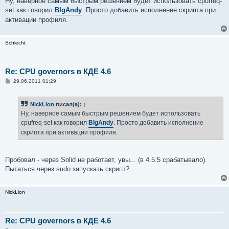
Ну, наверное самым быстрым решением будет использовать cpufreq-
б
set как говорил
BIgAndy
. Просто добавить исполнение скрипта при
щ
е
активации профиля.
н
и
е
Schlecht
Re: CPU governors в КДЕ 4.6
С
29.06.2011 01:29
о
о
б
NickLion
писал(а):
↑
щ
е
Ну, наверное самым быстрым решением будет использовать
н
cpufreq-set как говорил
BIgAndy
. Просто добавить исполнение
и
е
скрипта при активации профиля.
Пробовал - через Solid не работает, увы... (в 4.5.5 срабатывало).
Пытаться через sudo запускать скрипт?
NickLion
Re: CPU governors в КДЕ 4.6