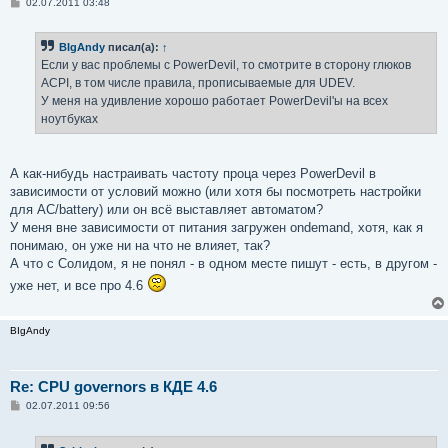
С
02.07.2011 03:48
о
о
б
BIgAndy
писал(а):
↑
щ
е
Если у вас проблемы с PowerDevil, то смотрите в сторону глюков
н
ACPI, в том числе правила, прописываемые для UDEV.
и
е
У меня на удивление хорошо работает PowerDevil'ы на всех
ноутбуках
А как-нибудь настраивать частоту проца через PowerDevil в
зависимости от условий можно (или хотя бы посмотреть настройки
для AC/battery) или он всё выставляет автоматом?
У меня вне зависимости от питания загружен ondemand, хотя, как я
понимаю, он уже ни на что не влияет, так?
А что с Солидом, я не понял - в одном месте пишут - есть, в другом -
уже нет, и все про 4.6
BIgAndy
Re: CPU governors в КДЕ 4.6
С
02.07.2011 09:56
о
о
б