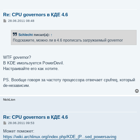
Re: CPU governors в КДЕ 4.6
С
28.06.2011 08:48
о
о
б
Schlecht
писал(а):
↑
щ
е
Подскажите, можно ли в 4.6 прописать загружаемый governor
н
и
е
WTF governor?
В KDE имользуется PowerDevil.
Настраивайте его как хотите.
PS. Вообще говоря за частоту процессора отвечает cpufreq, который
de-независим.
NickLion
Re: CPU governors в КДЕ 4.6
С
28.06.2011 09:53
о
о
Может поможет:
б
https://wiki.archlinux.org/index.php/KDE_(Р...sed_powersaving
щ