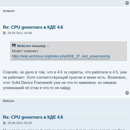
е
н
и
Schlecht
е
Re: CPU governors в КДЕ 4.6
С
28.06.2011 19:48
о
о
б
NickLion
писал(а):
↑
щ
е
Может поможет:
н
https://wiki.archlinux.org/index.php/KDE_(Р...sed_powersaving
и
е
Спасибо, но дело в том, что в 4.6 те скрипты, что работали в 4.5, уже
не работают. Хотя соответствующий пунктик в меню есть. Возможно,
этот Solid Device Framework уже на что-то заменили, но никаких
упоминаний об этом я что-то не найду.
NickLion
Re: CPU governors в КДЕ 4.6
С
29.06.2011 00:32
о
о