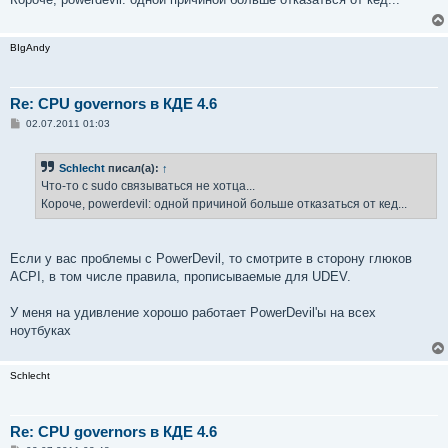
щ
е
н
и
BIgAndy
е
Re: CPU governors в КДЕ 4.6
С
02.07.2011 01:03
о
о
б
Schlecht
писал(а):
↑
щ
е
Что-то с sudo связываться не хотца...
н
Короче, powerdevil: одной причиной больше отказаться от кед...
и
е
Если у вас проблемы с PowerDevil, то смотрите в сторону глюков
ACPI, в том числе правила, прописываемые для UDEV.
У меня на удивление хорошо работает PowerDevil'ы на всех
ноутбуках
Schlecht
Re: CPU governors в КДЕ 4.6