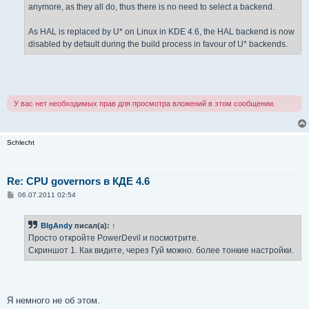
anymore, as they all do, thus there is no need to select a backend.
As HAL is replaced by U* on Linux in KDE 4.6, the HAL backend is now
disabled by default during the build process in favour of U* backends.
У вас нет необходимых прав для просмотра вложений в этом сообщении.
Schlecht
Re: CPU governors в КДЕ 4.6
С
06.07.2011 02:54
о
о
б
BIgAndy
писал(а):
↑
щ
е
Просто откройте PowerDevil и посмотрите.
н
Скриншот 1. Как видите, через Гуй можно. более тонкие настройки.
и
е
Я немного не об этом.