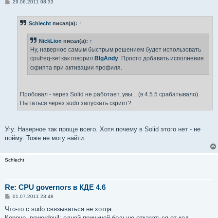
С
29.06.2011 08:33
о
о
б
Schlecht
писал(а):
↑
щ
е
н
NickLion
писал(а):
↑
и
е
Ну, наверное самым быстрым решением будет использовать
cpufreq-set как говорил
BIgAndy
. Просто добавить исполнение
скрипта при активации профиля.
Пробовал - через Solid не работает, увы... (в 4.5.5 срабатывало).
Пытаться через sudo запускать скрипт?
Угу. Наверное так проще всего. Хотя почему в Solid этого нет - не
пойму. Тоже не могу найти.
Schlecht
Re: CPU governors в КДЕ 4.6
С
01.07.2011 23:48
о
о
Что-то с sudo связываться не хотца...
б
Короче, powerdevil: одной причиной больше отказаться от кед...