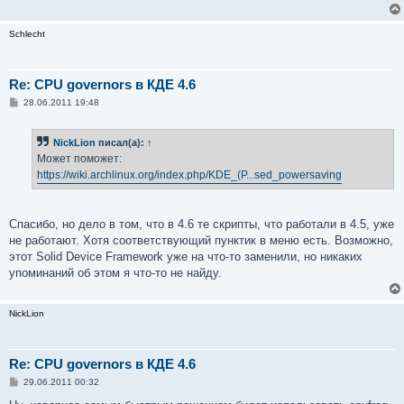
е
н
и
Schlecht
е
Re: CPU governors в КДЕ 4.6
С
28.06.2011 19:48
о
о
б
NickLion
писал(а):
↑
щ
е
Может поможет:
н
https://wiki.archlinux.org/index.php/KDE_(Р...sed_powersaving
и
е
Спасибо, но дело в том, что в 4.6 те скрипты, что работали в 4.5, уже
не работают. Хотя соответствующий пунктик в меню есть. Возможно,
этот Solid Device Framework уже на что-то заменили, но никаких
упоминаний об этом я что-то не найду.
NickLion
Re: CPU governors в КДЕ 4.6
С
29.06.2011 00:32
о
о