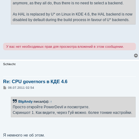
anymore, as they all do, thus there is no need to select a backend.
As HAL is replaced by U* on Linux in KDE 4.6, the HAL backend is now
disabled by default during the build process in favour of U* backends.
У вас нет необходимых прав для просмотра вложений в этом сообщении.
Schlecht
Re: CPU governors в КДЕ 4.6
С
06.07.2011 02:54
о
о
б
BIgAndy
писал(а):
↑
щ
е
Просто откройте PowerDevil и посмотрите.
н
Скриншот 1. Как видите, через Гуй можно. более тонкие настройки.
и
е
Я немного не об этом.