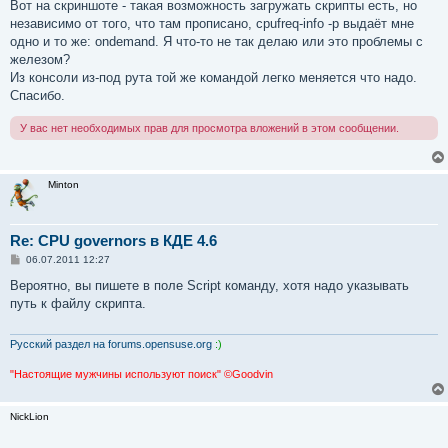
Вот на скриншоте - такая возможность загружать скрипты есть, но
независимо от того, что там прописано, cpufreq-info -p выдаёт мне
одно и то же: ondemand. Я что-то не так делаю или это проблемы с
железом?
Из консоли из-под рута той же командой легко меняется что надо.
Спасибо.
У вас нет необходимых прав для просмотра вложений в этом сообщении.
Minton
Re: CPU governors в КДЕ 4.6
С
06.07.2011 12:27
о
о
Вероятно, вы пишете в поле Script команду, хотя надо указывать
б
путь к файлу скрипта.
щ
е
н
и
Русский раздел на forums.opensuse.org
:)
е
"Настоящие мужчины используют поиск" ©Goodvin
NickLion