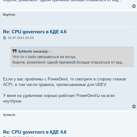
щ
е
н
и
BIgAndy
е
Re: CPU governors в КДЕ 4.6
С
02.07.2011 01:03
о
о
б
Schlecht
писал(а):
↑
щ
е
Что-то с sudo связываться не хотца...
н
Короче, powerdevil: одной причиной больше отказаться от кед...
и
е
Если у вас проблемы с PowerDevil, то смотрите в сторону глюков
ACPI, в том числе правила, прописываемые для UDEV.
У меня на удивление хорошо работает PowerDevil'ы на всех
ноутбуках
Schlecht
Re: CPU governors в КДЕ 4.6