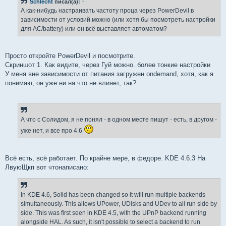
Schlecht
писал(а):
↑
щ
е
А как-нибудь настраивать частоту проца через PowerDevil в
н
зависимости от условий можно (или хотя бы посмотреть настройки
и
е
для AC/battery) или он всё выставляет автоматом?
Просто откройте PowerDevil и посмотрите.
Скриншот 1. Как видите, через Гуй можно. более тонкие настройки
У меня вне зависимости от питания загружен ondemand, хотя, как я
понимаю, он уже ни на что не влияет, так?
А что с Солидом, я не понял - в одном месте пишут - есть, в другом -
уже нет, и все про 4.6
Всё есть, всё работает. По крайне мере, в федоре. KDE 4.6.3 На
ЛвуюЩкп вот чтонаписано:
In KDE 4.6, Solid has been changed so it will run multiple backends
simultaneously. This allows UPower, UDisks and UDev to all run side by
side. This was first seen in KDE 4.5, with the UPnP backend running
alongside HAL. As such, it isn't possible to select a backend to run