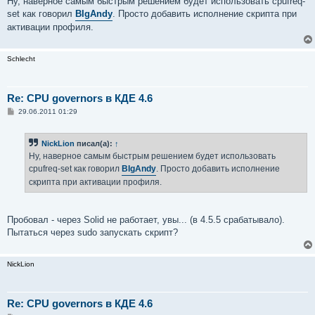
Ну, наверное самым быстрым решением будет использовать cpufreq-
б
set как говорил
BIgAndy
. Просто добавить исполнение скрипта при
щ
е
активации профиля.
н
и
е
Schlecht
Re: CPU governors в КДЕ 4.6
С
29.06.2011 01:29
о
о
б
NickLion
писал(а):
↑
щ
е
Ну, наверное самым быстрым решением будет использовать
н
cpufreq-set как говорил
BIgAndy
. Просто добавить исполнение
и
е
скрипта при активации профиля.
Пробовал - через Solid не работает, увы... (в 4.5.5 срабатывало).
Пытаться через sudo запускать скрипт?
NickLion
Re: CPU governors в КДЕ 4.6