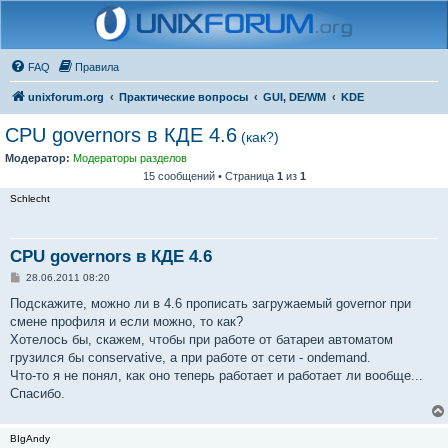
FAQ
Правила
unixforum.org
Практические вопросы
GUI, DE/WM
KDE
CPU governors в КДЕ 4.6
(как?)
Модератор:
Модераторы разделов
15 сообщений • Страница
1
из
1
Schlecht
CPU governors в КДЕ 4.6
С
28.06.2011 08:20
о
о
Подскажите, можно ли в 4.6 прописать загружаемый governor при
б
смене профиля и если можно, то как?
щ
е
Хотелось бы, скажем, чтобы при работе от батареи автоматом
н
грузился бы conservative, а при работе от сети - ondemand.
и
е
Что-то я не понял, как оно теперь работает и работает ли вообще...
Спасибо.
BIgAndy