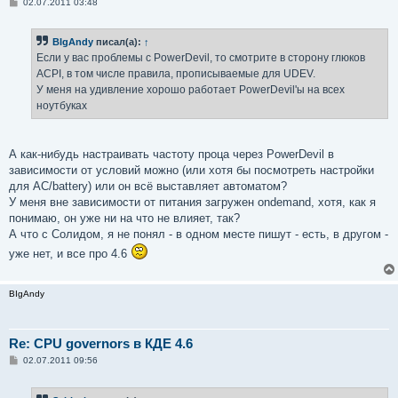
С
02.07.2011 03:48
о
о
б
BIgAndy
писал(а):
↑
щ
е
Если у вас проблемы с PowerDevil, то смотрите в сторону глюков
н
ACPI, в том числе правила, прописываемые для UDEV.
и
е
У меня на удивление хорошо работает PowerDevil'ы на всех
ноутбуках
А как-нибудь настраивать частоту проца через PowerDevil в
зависимости от условий можно (или хотя бы посмотреть настройки
для AC/battery) или он всё выставляет автоматом?
У меня вне зависимости от питания загружен ondemand, хотя, как я
понимаю, он уже ни на что не влияет, так?
А что с Солидом, я не понял - в одном месте пишут - есть, в другом -
уже нет, и все про 4.6
BIgAndy
Re: CPU governors в КДЕ 4.6
С
02.07.2011 09:56
о
о
б