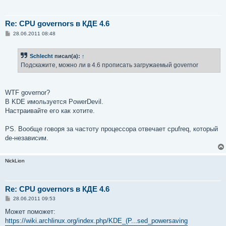
Re: CPU governors в КДЕ 4.6
С
28.06.2011 08:48
о
о
б
Schlecht
писал(а):
↑
щ
е
Подскажите, можно ли в 4.6 прописать загружаемый governor
н
и
е
WTF governor?
В KDE имользуется PowerDevil.
Настраивайте его как хотите.
PS. Вообще говоря за частоту процессора отвечает cpufreq, который
de-независим.
NickLion
Re: CPU governors в КДЕ 4.6
С
28.06.2011 09:53
о
о
Может поможет:
б
https://wiki.archlinux.org/index.php/KDE_(Р...sed_powersaving
щ