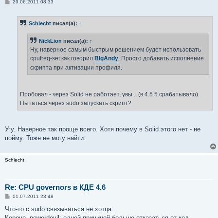
С
29.06.2011 08:33
о
о
б
Schlecht
писал(а):
↑
щ
е
н
NickLion
писал(а):
↑
и
е
Ну, наверное самым быстрым решением будет использовать
cpufreq-set как говорил
BIgAndy
. Просто добавить исполнение
скрипта при активации профиля.
Пробовал - через Solid не работает, увы... (в 4.5.5 срабатывало).
Пытаться через sudo запускать скрипт?
Угу. Наверное так проще всего. Хотя почему в Solid этого нет - не
пойму. Тоже не могу найти.
Schlecht
Re: CPU governors в КДЕ 4.6
С
01.07.2011 23:48
о
о
Что-то с sudo связываться не хотца...
б
Короче, powerdevil: одной причиной больше отказаться от кед...