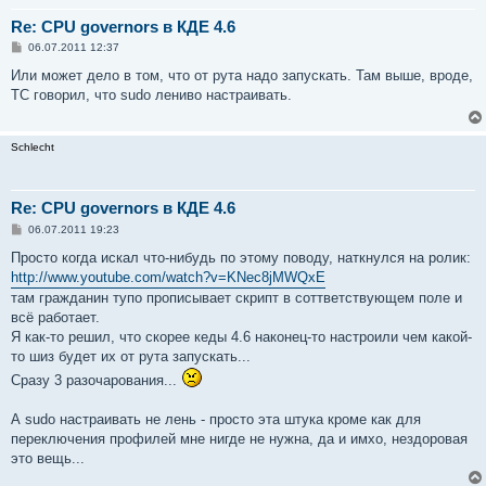
Re: CPU governors в КДЕ 4.6
С
06.07.2011 12:37
о
о
Или может дело в том, что от рута надо запускать. Там выше, вроде,
б
ТС говорил, что sudo лениво настраивать.
щ
е
н
и
Schlecht
е
Re: CPU governors в КДЕ 4.6
С
06.07.2011 19:23
о
о
Просто когда искал что-нибудь по этому поводу, наткнулся на ролик:
б
http://www.youtube.com/watch?v=KNec8jMWQxE
щ
е
там гражданин тупо прописывает скрипт в соттветствующем поле и
н
всё работает.
и
е
Я как-то решил, что скорее кеды 4.6 наконец-то настроили чем какой-
то шиз будет их от рута запускать...
Сразу 3 разочарования...
А sudo настраивать не лень - просто эта штука кроме как для
переключения профилей мне нигде не нужна, да и имхо, нездоровая
это вещь...