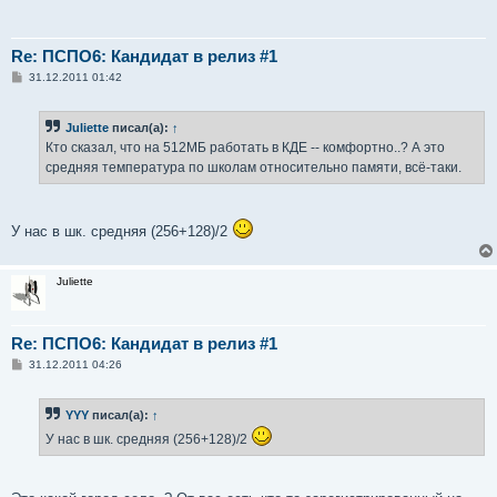
Re: ПСПО6: Кандидат в релиз #1
С
31.12.2011 01:42
о
о
б
Juliette
писал(а):
↑
щ
е
Кто сказал, что на 512МБ работать в КДЕ -- комфортно..? А это
н
средняя температура по школам относительно памяти, всё-таки.
и
е
У нас в шк. средняя (256+128)/2
Juliette
Re: ПСПО6: Кандидат в релиз #1
С
31.12.2011 04:26
о
о
б
YYY
писал(а):
↑
щ
е
У нас в шк. средняя (256+128)/2
н
и
е