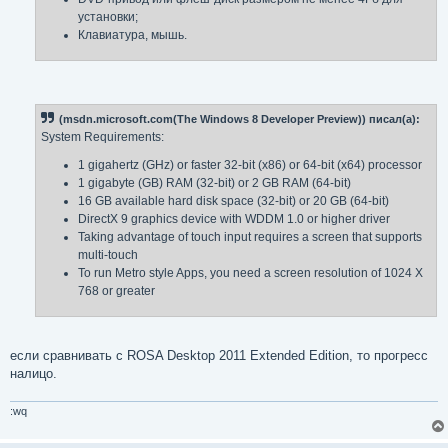
установки;
Клавиатура, мышь.
(msdn.microsoft.com(The Windows 8 Developer Preview)) писал(а):
System Requirements:
1 gigahertz (GHz) or faster 32-bit (x86) or 64-bit (x64) processor
1 gigabyte (GB) RAM (32-bit) or 2 GB RAM (64-bit)
16 GB available hard disk space (32-bit) or 20 GB (64-bit)
DirectX 9 graphics device with WDDM 1.0 or higher driver
Taking advantage of touch input requires a screen that supports
multi-touch
To run Metro style Apps, you need a screen resolution of 1024 X
768 or greater
если сравнивать с ROSA Desktop 2011 Extended Edition, то прогресс
налицо.
:wq