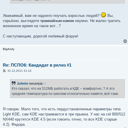
н
и
е
Уважаемый, вам не надоело поучать взрослых людей?
Вы,
серьёзно, выглядите
трамвайным хамом
неумно. Не жалко тратить
жизненное время на такое вот...?
С наступающим, дорогой любимый форум!
BIgAndy
Re: ПСПО6: Кандидат в релиз #1
С
31.12.2011 21:14
о
о
б
Juliette
писал(а):
↑
щ
е
Кто сказал, что на 512МБ работать в КДЕ -- комфортно..? А это
н
средняя температура по школам относительно памяти, всё-таки.
и
е
Я говорю. Мало того, что есть пердустановленные параметры типа
Light KDE, сам KDE настраивается в три прыжка. У нас на cel 800/512
NX440 крутятся KDE 4.5 (если говоить точно, то все KDE старше
4.2). Федора.