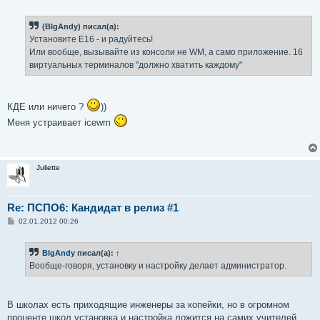
(BIgAndy) писал(а):
Установите E16 - и радуйтесь!
Или вообще, вызывайте из консоли не WM, а само приложение. 16
виртуальных терминалов "должно хватить каждому"
КДЕ или ничего ?
))
Меня устраивает icewm
Juliette
Re: ПСПО6: Кандидат в релиз #1
С
02.01.2012 00:26
о
о
б
BIgAndy
писал(а):
↑
щ
е
Вообще-говоря, установку и настройку делает администратор.
н
и
е
В школах есть приходящие инженеры за копейки, но в огромном
проценте школ установка и настройка ложится на самих учителей.