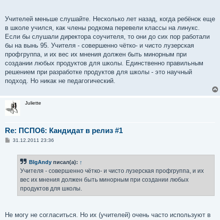
Учителей меньше слушайте. Несколько лет назад, когда ребёнок еще
в школе учился, как члены родкома перевели классы на линукс.
Если бы слушали директора соучителя, то они до сих пор работали
бы на вынь 95. Учителя - совершенно чётко- и чисто лузерская
профгруппа, и их вес их мнения должен быть минорным при
создании любых продуктов для школы. Единственно правильным
решением при разработке продуктов для школы - это научный
подход. Но никак не педагогический.
Juliette
Re: ПСПО6: Кандидат в релиз #1
С
31.12.2011 23:36
о
о
б
BIgAndy
писал(а):
↑
щ
е
Учителя - совершенно чётко- и чисто лузерская профгруппа, и их
н
вес их мнения должен быть минорным при создании любых
и
е
продуктов для школы.
Не могу не согласиться. Но их (учителей) очень часто используют в