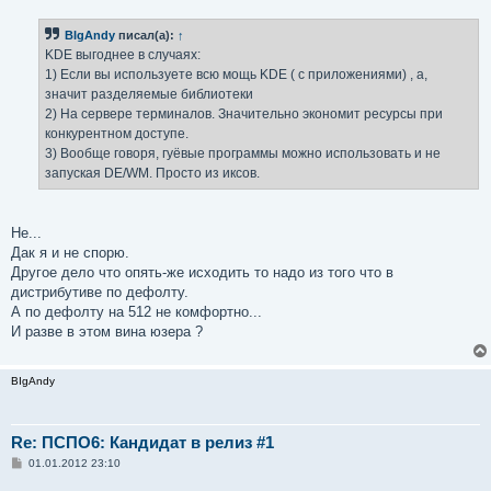
о
б
BIgAndy
писал(а):
↑
щ
е
KDE выгоднее в случаях:
н
1) Если вы используете всю мощь KDE ( с приложениями) , а,
и
е
значит разделяемые библиотеки
2) На сервере терминалов. Значительно экономит ресурсы при
конкурентном доступе.
3) Вообще говоря, гуёвые программы можно использовать и не
запуская DE/WM. Просто из иксов.
Не...
Дак я и не спорю.
Другое дело что опять-же исходить то надо из того что в
дистрибутиве по дефолту.
А по дефолту на 512 не комфортно...
И разве в этом вина юзера ?
BIgAndy
Re: ПСПО6: Кандидат в релиз #1
С
01.01.2012 23:10
о
о