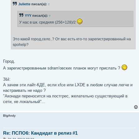
б
Juliette
писал(а):
↑
щ
е
н
YYY
писал(а):
↑
и
е
У нас в шк. средняя (256+128)/2
Это какой город,село..? От вас есть кто-то зарегистрированный на
spohelp?
Город.
А зарегистрированным sdram'овских планок могут прислать ?
ЗЫ:
А зачем эти лайт-КДЕ, если xfce или LXDE в любом случае легче и
настраивать не надо ?
"Аконади переносится на постгрес, желательно существующий в
сети, не локальный"...
BIgAndy
Re: ПСПО6: Кандидат в релиз #1
С