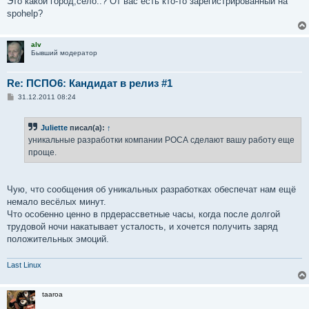
Это какой город,село..? От вас есть кто-то зарегистрированный на
spohelp?
alv
Бывший модератор
Re: ПСПО6: Кандидат в релиз #1
С
31.12.2011 08:24
о
о
б
Juliette
писал(а):
↑
щ
е
уникальные разработки компании РОСА сделают вашу работу еще
н
проще.
и
е
Чую, что сообщения об уникальных разработках обеспечат нам ещё
немало весёлых минут.
Что особенно ценно в прдерассветные часы, когда после долгой
трудовой ночи накатывает усталость, и хочется получить заряд
положительных эмоций.
Last Linux
taaroa