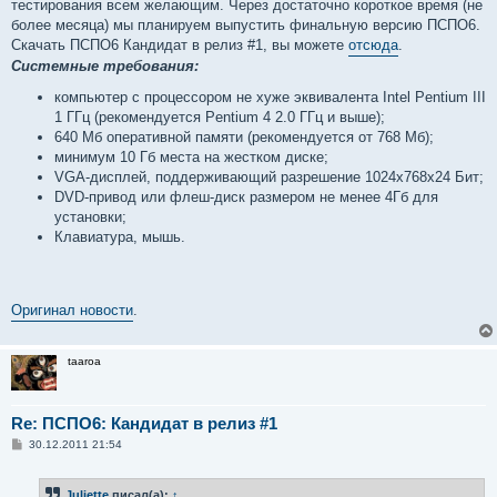
тестирования всем желающим. Через достаточно короткое время (не
более месяца) мы планируем выпустить финальную версию ПСПО6.
Скачать ПСПО6 Кандидат в релиз #1, вы можете
отсюда
.
Системные требования:
компьютер с процессором не хуже эквивалента Intel Pentium III
1 ГГц (рекомендуется Pentium 4 2.0 ГГц и выше);
640 Мб оперативной памяти (рекомендуется от 768 Мб);
минимум 10 Гб места на жестком диске;
VGA-дисплей, поддерживающий разрешение 1024x768x24 Бит;
DVD-привод или флеш-диск размером не менее 4Гб для
установки;
Клавиатура, мышь.
Оригинал новости
.
taaroa
Re: ПСПО6: Кандидат в релиз #1
С
30.12.2011 21:54
о
о
б
Juliette
писал(а):
↑
щ