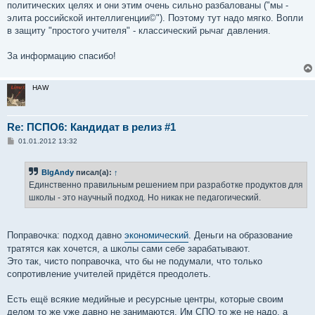
политических целях и они этим очень сильно разбалованы ("мы -
элита российской интеллигенции©"). Поэтому тут надо мягко. Вопли
в защиту "простого учителя" - классический рычаг давления.
За информацию спасибо!
HAW
Re: ПСПО6: Кандидат в релиз #1
С
01.01.2012 13:32
о
о
б
BIgAndy
писал(а):
↑
щ
е
Единственно правильным решением при разработке продуктов для
н
школы - это научный подход. Но никак не педагогический.
и
е
Поправочка: подход давно
экономический
. Деньги на образование
тратятся как хочется, а школы сами себе зарабатывают.
Это так, чисто поправочка, что бы не подумали, что только
сопротивление учителей придётся преодолеть.
Есть ещё всякие медийные и ресурсные центры, которые своим
делом то же уже давно не занимаются. Им СПО то же не надо, а