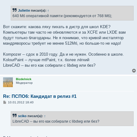
о
о
б
Juliette
писал(а):
↑
щ
е
640 Мб оперативной памяти (рекомендуется от 768 Мб);
н
и
е
Вот скажите: какова ляху пихать в дистр для школ KDE?
Компьютеры там часто не обновляются и за XCFE или LXDE вам
будут только благодарны. Не я понимаю, что кривой инсталятор
мандряворосы требует не менее 512Мб, но больше-то не надо!
Kompozer -- сдох в 2010 году. Да и не нужен. Особенно в школе.
KolourPaint -- лучше mtPaint, т.к. более лёгкий
LibreCAD -- вы его как собирали с libdwg или без?
Bizdelnick
Модератор
Re: ПСПО6: Кандидат в релиз #1
С
10.01.2012 18:40
о
о
б
sciko
писал(а):
↑
щ
е
LibreCAD -- вы его как собирали с libdwg или без?
н
и
е