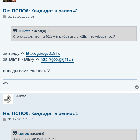
Re: ПСПО6: Кандидат в релиз #1
С
31.12.2011 12:06
о
о
б
Juliette
писал(а):
↑
щ
е
Кто сказал, что на 512МБ работать в КДЕ -- комфортно..?
н
и
е
за винду ->
http://goo.gl/3x9Yc
за альт и кальку ->
http://goo.gl/jYfUY
выводы сами сделаете?
:wq
Juliette
Re: ПСПО6: Кандидат в релиз #1
С
31.12.2011 18:05
о
о
б
taaroa
писал(а):
↑
щ
е
выводы сами сделаете?