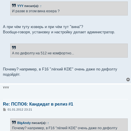
б
YYY
писал(а):
↑
щ
е
И разве в этом вина юзера ?
н
и
е
А при чём туту юзверь и при чём тут "вина"?
Вообще-говоря, установку и настройку делает администратор.
А по дефолту на 512 не комфортно...
Почему? например, в F16 "лёгкий KDE" очень даже по дефолту
подойдёт.
YYY
Re: ПСПО6: Кандидат в релиз #1
С
01.01.2012 23:21
о
о
б
BIgAndy
писал(а):
↑
щ
е
Почему? например, в F16 "лёгкий KDE" очень даже по дефолту
н