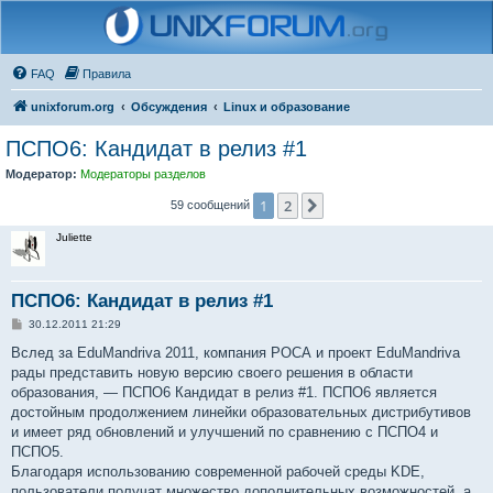
FAQ
Правила
unixforum.org
Обсуждения
Linux и образование
ПСПО6: Кандидат в релиз #1
Модератор:
Модераторы разделов
1
2
След.
59 сообщений
Juliette
ПСПО6: Кандидат в релиз #1
С
30.12.2011 21:29
о
о
Вслед за EduMandriva 2011, компания РОСА и проект EduMandriva
б
рады представить новую версию своего решения в области
щ
е
образования, — ПСПО6 Кандидат в релиз #1. ПСПО6 является
н
достойным продолжением линейки образовательных дистрибутивов
и
е
и имеет ряд обновлений и улучшений по сравнению с ПСПО4 и
ПСПО5.
Благодаря использованию современной рабочей среды KDE,
пользователи получат множество дополнительных возможностей, а