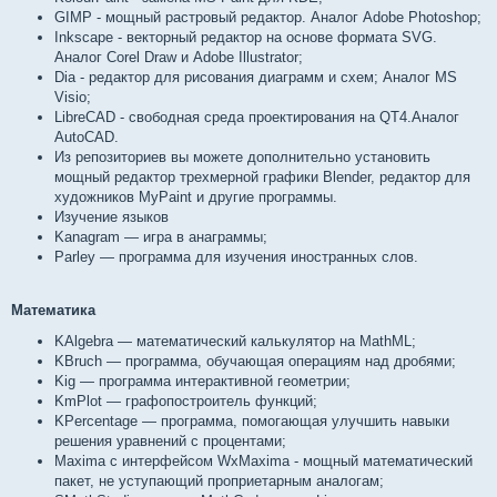
GIMP - мощный растровый редактор. Аналог Adobe Photoshop;
Inkscape - векторный редактор на основе формата SVG.
Аналог Corel Draw и Adobe Illustrator;
Dia - редактор для рисования диаграмм и схем; Аналог MS
Visio;
LibreCAD - свободная среда проектирования на QT4.Аналог
AutoCAD.
Из репозиториев вы можете дополнительно установить
мощный редактор трехмерной графики Blender, редактор для
художников MyPaint и другие программы.
Изучение языков
Kanagram — игра в анаграммы;
Parley — программа для изучения иностранных слов.
Математика
KAlgebra — математический калькулятор на MathML;
KBruch — программа, обучающая операциям над дробями;
Kig — программа интерактивной геометрии;
KmPlot — графопостроитель функций;
KPercentage — программа, помогающая улучшить навыки
решения уравнений с процентами;
Maxima с интерфейсом WxMaxima - мощный математический
пакет, не уступающий проприетарным аналогам;