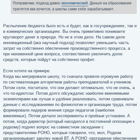
Поправочка: подход давно
экономический
. Деньги на образование
тратятся как хочется, а школы сами себе зарабатывают.
Распыление бюджета было есть и будет, как в госучреждениях, так и
в коммерческих организациях. Вы очень примитивно понимаете
круговорот денег в природе. Но не в этом дело. На самом деле
инновационный (ака научный подход) позволяет уменьшить часть
затрат на собственно обеспечение производственного процесса, а
при неизменной цене вопроса, соотвественно увеличить долю
средств, которые пойдут на собственно профит.
Если хотите на примере.
Когда мы мигрировали школу, то сначала провели огромуню работу
по систематизации алгоритмов работы преподавателей и учеников.
Потом сели, посчитали, что они делают оптимально, что не очень, а
что по-идиотски. Потом долго обсуждалис наиболее вменяемыми
экземплярами как лучше и удобнее реализовать, потом сравнивали
данные с исследованиями по физиологии и организации труда, потом
формировали лидеров мнения среди педагогов (наиболее
вменяемых). Потом делали эксперименты и пробные устнаовки. А
потом, когда директор (который находился в постоянной оппозиции к
родкому) поднял вопрос на совместном заседании с
представителями РОНО, которые говорили, что, мол, Родком
органзизовывает закупку новой ВТ, А РОНО -програмное обеспечение