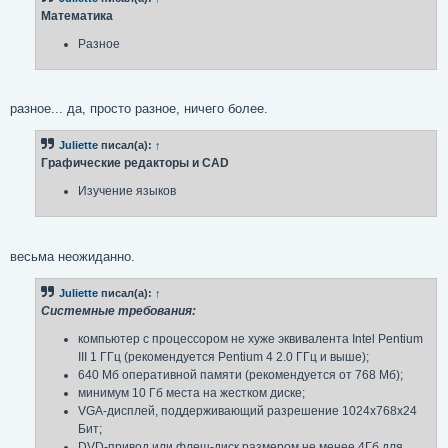
е
Математика
н
и
Разное
е
разное... да, просто разное, ничего более.
Juliette
писал(а):
↑
Графические редакторы и CAD
Изучение языков
весьма неожиданно.
Juliette
писал(а):
↑
Системные требования:
компьютер с процессором не хуже эквивалента Intel Pentium
III 1 ГГц (рекомендуется Pentium 4 2.0 ГГц и выше);
640 Мб оперативной памяти (рекомендуется от 768 Мб);
минимум 10 Гб места на жестком диске;
VGA-дисплей, поддерживающий разрешение 1024x768x24
Бит;
DVD-привод или флеш-диск размером не менее 4Гб для