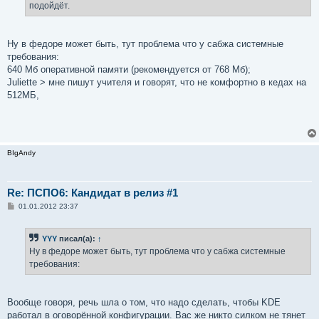
подойдёт.
и
е
Ну в федоре может быть, тут проблема что у сабжа системные
требования:
640 Мб оперативной памяти (рекомендуется от 768 Мб);
Juliette > мне пишут учителя и говорят, что не комфортно в кедах на
512МБ,
BIgAndy
Re: ПСПО6: Кандидат в релиз #1
С
01.01.2012 23:37
о
о
б
YYY
писал(а):
↑
щ
е
Ну в федоре может быть, тут проблема что у сабжа системные
н
требования:
и
е
Вообще говоря, речь шла о том, что надо сделать, чтобы KDE
работал в оговорённой конфигурации. Вас же никто силком не тянет