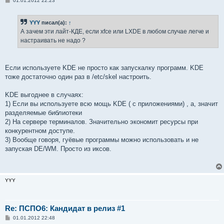
01.01.2012 22:23
о
о
б
YYY
писал(а):
↑
щ
е
А зачем эти лайт-КДЕ, если xfce или LXDE в любом случае легче и
н
настраивать не надо ?
и
е
Если используете KDE не просто как запускалку программ. KDE
тоже достаточно один раз в /etc/skel настроить.
KDE выгоднее в случаях:
1) Если вы используете всю мощь KDE ( с приложениями) , а, значит
разделяемые библиотеки
2) На сервере терминалов. Значительно экономит ресурсы при
конкурентном доступе.
3) Вообще говоря, гуёвые программы можно использовать и не
запуская DE/WM. Просто из иксов.
YYY
Re: ПСПО6: Кандидат в релиз #1
С
01.01.2012 22:48
о