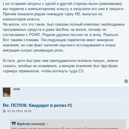
( на то время затраты с одной и другой стороны были сравнимыми),
мы подвели к компьютерному классу и загрузили его уже в линуксе.
Причём показали рядом лежащую горку HD, вынутых из
компьютеров класса.
На вопли, что это такое, был показан полный комплекс необходимых
программных средств и даже docflow, на вопли, почему не
согласовано с РОНО, Родком дружно послал их в жопу. Реально.
Вот такими словами. Последующие перепетии имют минорное
значение, но сам факт наличия научного исследования и плана
миграции сыграл решающую роль.
Кстати, дети быстрее чем преподаватели освоили линукс, можно
сказать, вообще не осваивали, а венцом освоения был брутфорс
сервера терминалов, чтобы воткнуть туда CS.
HAW
Re: ПСПО6: Кандидат в релиз #1
С
01.01.2012 16:31
о
о
б
BIgAndy
писал(а):
↑
щ
е
На самом деле инновационный (ака научный подход) позволяет