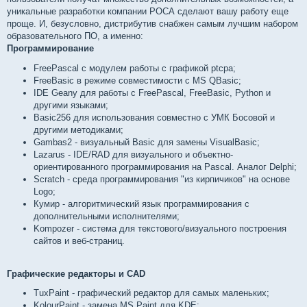
уникальные разработки компании РОСА сделают вашу работу еще
проще. И, безусловно, дистрибутив снабжен самым лучшим набором
образовательного ПО, а именно:
Программирование
FreePascal с модулем работы с графикой ptcpa;
FreeBasic в режиме совместимости с MS QBasic;
IDE Geany для работы с FreePascal, FreeBasic, Python и
другими языками;
Basic256 для использования совместно с УМК Босовой и
другими методиками;
Gambas2 - визуальный Basic для замены VisualBasic;
Lazarus - IDE/RAD для визуального и объектно-
ориентированного программирования на Pascal. Аналог Delphi;
Scratch - среда программирования "из кирпичиков" на основе
Logo;
Кумир - алгоритмический язык программирования с
дополнительными исполнителями;
Kompozer - система для текстового/визуального построения
сайтов и веб-страниц.
Графические редакторы и CAD
TuxPaint - графический редактор для самых маленьких;
KolourPaint - замена MS Paint для KDE;