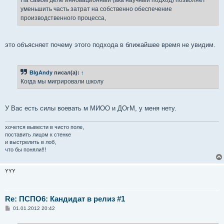
н
уменьшить часть затрат на собственно обеспечение
и
е
производственного процесса,
это объясняет почему этого подхода в ближайшее время не увидим.
BIgAndy
писал(а):
↑
Когда мы мигрировали школу
У Вас есть силы воевать м МИОО и ДОгМ, у меня нету.
хочется вывести в чисто поле,
поставить лицом к стенке
и выстрелить в лоб,
что бы поняли!!!
YYY
Re: ПСПО6: Кандидат в релиз #1
С
01.01.2012 20:42
о
о