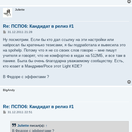
Juliette
Re: ПСПО6: Кандидат в релиз #1
С
31.12.2011 21:28
о
о
Ну посмотрим. Если бы кто дал ссылку на эти настройки или
б
набросал бы кратенько тезисами, я бы подработала и вывесила это
щ
е
на spohelp. Потому что я не со своих слов говорю -- мне пишут
н
учителя и говорят, что не комфортно в кедах на 512МБ, и все там в
и
е
панике. Была бы очень благодарна уважаемому сообществу. Есть,
кто юзает в Мандриве/Росе этот Light KDE?
В Федоре с эффектами ?
BIgAndy
Re: ПСПО6: Кандидат в релиз #1
С
31.12.2011 22:51
о
о
б
Juliette
писал(а):
↑
щ
е
В Федоре с эффектами ?