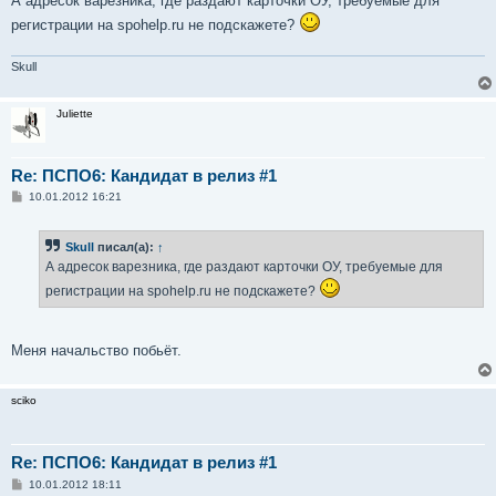
А адресок варезника, где раздают карточки OУ, требуемые для
регистрации на spohelp.ru не подскажете?
Skull
Juliette
Re: ПСПО6: Кандидат в релиз #1
С
10.01.2012 16:21
о
о
б
Skull
писал(а):
↑
щ
е
А адресок варезника, где раздают карточки OУ, требуемые для
н
и
регистрации на spohelp.ru не подскажете?
е
Меня начальство побьёт.
sciko
Re: ПСПО6: Кандидат в релиз #1
С
10.01.2012 18:11