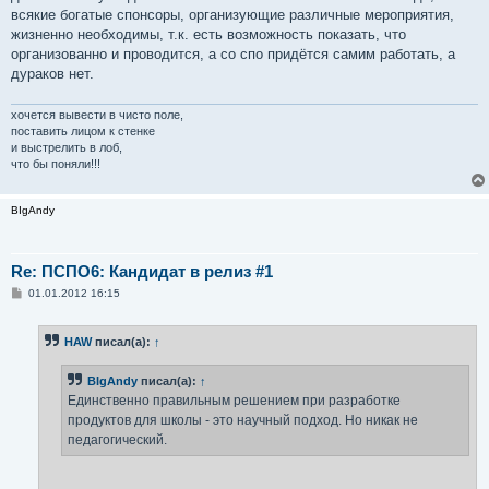
всякие богатые спонсоры, организующие различные мероприятия,
жизненно необходимы, т.к. есть возможность показать, что
организованно и проводится, а со спо придётся самим работать, а
дураков нет.
хочется вывести в чисто поле,
поставить лицом к стенке
и выстрелить в лоб,
что бы поняли!!!
BIgAndy
Re: ПСПО6: Кандидат в релиз #1
С
01.01.2012 16:15
о
о
б
HAW
писал(а):
↑
щ
е
н
BIgAndy
писал(а):
↑
и
е
Единственно правильным решением при разработке
продуктов для школы - это научный подход. Но никак не
педагогический.