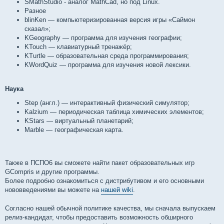
SMathStudio - аналог MathCad, но под Linux.
Разное
blinKen — компьютеризированная версия игры «Саймон
сказал»;
KGeography — программа для изучения географии;
KTouch — клавиатурный тренажёр;
KTurtle — образовательная среда программирования;
KWordQuiz — программа для изучения новой лексики.
Наука
Step (англ.) — интерактивный физический симулятор;
Kalzium — периодическая таблица химических элементов;
KStars — виртуальный планетарий;
Marble — географическая карта.
Также в ПСПО6 вы сможете найти пакет образовательных игр
GСompris и другие программы.
Более подробно ознакомиться с дистрибутивом и его основными
нововведениями вы можете на
нашей wiki
.
Согласно нашей обычной политике качества, мы сначала выпускаем
релиз-кандидат, чтобы предоставить возможность обширного