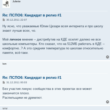
Juliette
Re: ПСПО6: Кандидат в релиз #1
С
30.12.2011 22:07
о
о
Ну ясно, что уважаемые Юлии Цезари всея интернета и про школу
б
знают лучше всех, чо.
щ
е
н
Моё
личное
мнение -- дистрибутив на КДЕ осилят далеко не все
и
е
школьные компьютеры. Кто сказал, что на 512МБ работать в КДЕ --
комфортно..? А это средняя температура по школам относительно
памяти, всё-таки.
Ism
Re: ПСПО6: Кандидат в релиз #1
С
31.12.2011 00:03
о
о
Без участия линукс сообщества в этих проектах все может
б
закончится плохо.
щ
е
Распильщики не дремлют.
н
и
е
YYY