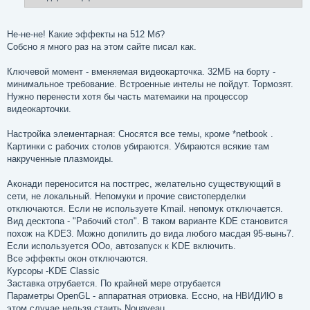
н
и
е
Не-не-не! Какие эффекты на 512 Мб?
Собсно я много раз на этом сайте писал как.
Ключевой момент - вменяемая видеокарточка. 32МБ на борту -
минимальное требование. Встроенные интелы не пойдут. Тормозят.
Нужно перенести хотя бы часть матемаики на процессор
видеокарточки.
Настройка элементарная: Сносятся все темы, кроме *netbook .
Картинки с рабочих столов убираются. Убираются всякие там
накрученные плазмоиды.
Аконади переносится на постгрес, желательно существующий в
сети, не локальный. Непомуки и прочие свистоперделки
отключаются. Если не используете Kmail. непомук отключается.
Вид десктопа - "Рабочий стол". В таком варианте KDE становится
похож на KDE3. Можно допилить до вида любого масдая 95-вынь7.
Если используется ООо, автозапуск к KDE включить.
Все эффекты окон отключаются.
Курсоры -KDE Classic
Заставка отрубается. По крайней мере отрубается
Параметры OpenGL - аппаратная отриовка. Ессно, на НВИДИЮ в
этом случае нельзя стаить Nouaveau.