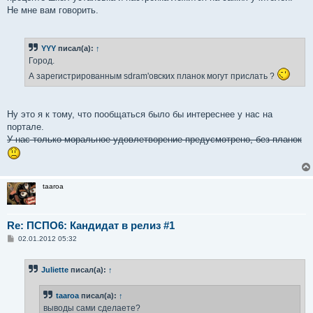
Не мне вам говорить.
YYY
писал(а):
↑
Город.
А зарегистрированным sdram'овских планок могут прислать ?
Ну это я к тому, что пообщаться было бы интереснее у нас на
портале.
У нас только моральное удовлетворение предусмотрено, без планок
taaroa
Re: ПСПО6: Кандидат в релиз #1
С
02.01.2012 05:32
о
о
б
Juliette
писал(а):
↑
щ
е
н
taaroa
писал(а):
↑
и
е
выводы сами сделаете?