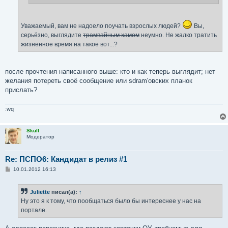
Уважаемый, вам не надоело поучать взрослых людей?
Вы,
серьёзно, выглядите
трамвайным хамом
неумно. Не жалко тратить
жизненное время на такое вот...?
после прочтения написанного выше: кто и как теперь выглядит; нет
желания потереть своё сообщение или sdram'овских планок
прислать?
:wq
Skull
Модератор
Re: ПСПО6: Кандидат в релиз #1
С
10.01.2012 16:13
о
о
б
Juliette
писал(а):
↑
щ
е
Ну это я к тому, что пообщаться было бы интереснее у нас на
н
портале.
и
е