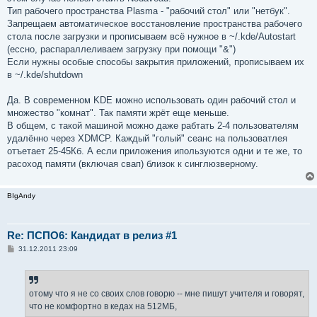
Тип рабочего пространства Plasma - "рабочий стол" или "нетбук".
Запрещаем автоматическое восстановление пространства рабочего
стола после загрузки и прописываем всё нужное в ~/.kde/Autostart
(ессно, распараллеливаем загрузку при помощи "&")
Если нужны особые способы закрытия приложений, прописываем их
в ~/.kde/shutdown
Да. В современном KDE можно использовать один рабочий стол и
множество "комнат". Так памяти жрёт еще меньше.
В общем, с такой машиной можно даже рабтать 2-4 пользователям
удалённо через XDMCP. Каждый "голый" сеанс на пользоватлея
отъетает 25-45Кб. А если приложения ипользуются одни и те же, то
расоход памяти (включая свап) близок к синглюзверному.
BIgAndy
Re: ПСПО6: Кандидат в релиз #1
С
31.12.2011 23:09
о
о
б
щ
е
отому что я не со своих слов говорю -- мне пишут учителя и говорят,
н
что не комфортно в кедах на 512МБ,
и
е