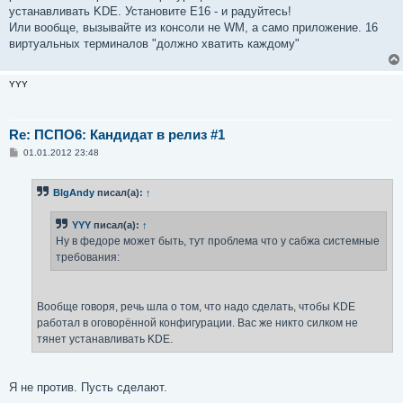
устанавливать KDE. Установите E16 - и радуйтесь!
Или вообще, вызывайте из консоли не WM, а само приложение. 16
виртуальных терминалов "должно хватить каждому"
YYY
Re: ПСПО6: Кандидат в релиз #1
С
01.01.2012 23:48
о
о
б
BIgAndy
писал(а):
↑
щ
е
н
YYY
писал(а):
↑
и
е
Ну в федоре может быть, тут проблема что у сабжа системные
требования:
Вообще говоря, речь шла о том, что надо сделать, чтобы KDE
работал в оговорённой конфигурации. Вас же никто силком не
тянет устанавливать KDE.
Я не против. Пусть сделают.