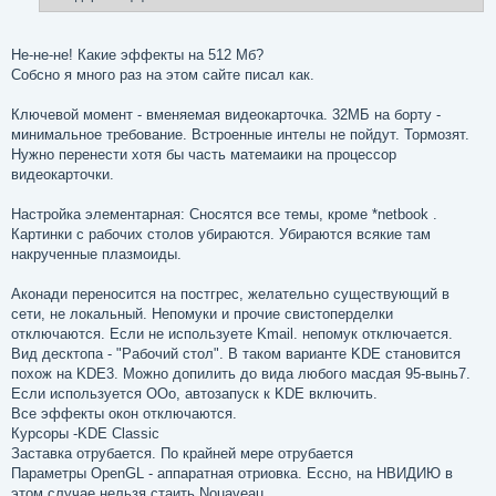
н
и
е
Не-не-не! Какие эффекты на 512 Мб?
Собсно я много раз на этом сайте писал как.
Ключевой момент - вменяемая видеокарточка. 32МБ на борту -
минимальное требование. Встроенные интелы не пойдут. Тормозят.
Нужно перенести хотя бы часть матемаики на процессор
видеокарточки.
Настройка элементарная: Сносятся все темы, кроме *netbook .
Картинки с рабочих столов убираются. Убираются всякие там
накрученные плазмоиды.
Аконади переносится на постгрес, желательно существующий в
сети, не локальный. Непомуки и прочие свистоперделки
отключаются. Если не используете Kmail. непомук отключается.
Вид десктопа - "Рабочий стол". В таком варианте KDE становится
похож на KDE3. Можно допилить до вида любого масдая 95-вынь7.
Если используется ООо, автозапуск к KDE включить.
Все эффекты окон отключаются.
Курсоры -KDE Classic
Заставка отрубается. По крайней мере отрубается
Параметры OpenGL - аппаратная отриовка. Ессно, на НВИДИЮ в
этом случае нельзя стаить Nouaveau.