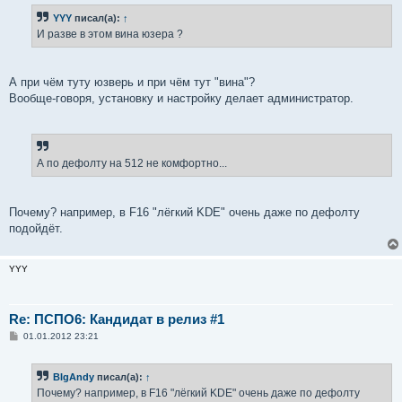
б
YYY
писал(а):
↑
щ
е
И разве в этом вина юзера ?
н
и
е
А при чём туту юзверь и при чём тут "вина"?
Вообще-говоря, установку и настройку делает администратор.
А по дефолту на 512 не комфортно...
Почему? например, в F16 "лёгкий KDE" очень даже по дефолту
подойдёт.
YYY
Re: ПСПО6: Кандидат в релиз #1
С
01.01.2012 23:21
о
о
б
BIgAndy
писал(а):
↑
щ
е
Почему? например, в F16 "лёгкий KDE" очень даже по дефолту
н