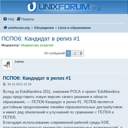
FAQ
Правила
unixforum.org
Обсуждения
Linux и образование
ПСПО6: Кандидат в релиз #1
Модератор:
Модераторы разделов
1
2
След.
59 сообщений
Juliette
ПСПО6: Кандидат в релиз #1
С
30.12.2011 21:29
о
о
Вслед за EduMandriva 2011, компания РОСА и проект EduMandriva
б
рады представить новую версию своего решения в области
щ
е
образования, — ПСПО6 Кандидат в релиз #1. ПСПО6 является
н
достойным продолжением линейки образовательных дистрибутивов
и
е
и имеет ряд обновлений и улучшений по сравнению с ПСПО4 и
ПСПО5.
Благодаря использованию современной рабочей среды KDE,
пользователи получат множество дополнительных возможностей, а