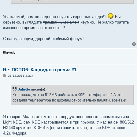
н
и
е
Уважаемый, вам не надоело поучать взрослых людей?
Вы,
серьёзно, выглядите
трамвайным хамом
неумно. Не жалко тратить
жизненное время на такое вот...?
С наступающим, дорогой любимый форум!
BIgAndy
Re: ПСПО6: Кандидат в релиз #1
С
31.12.2011 21:14
о
о
б
Juliette
писал(а):
↑
щ
е
Кто сказал, что на 512МБ работать в КДЕ -- комфортно..? А это
н
средняя температура по школам относительно памяти, всё-таки.
и
е
Я говорю. Мало того, что есть пердустановленные параметры типа
Light KDE, сам KDE настраивается в три прыжка. У нас на cel 800/512
NX440 крутятся KDE 4.5 (если говоить точно, то все KDE старше
4.2). Федора.