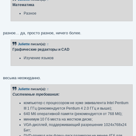
е
Математика
н
и
Разное
е
разное... да, просто разное, ничего более.
Juliette
писал(а):
↑
Графические редакторы и CAD
Изучение языков
весьма неожиданно.
Juliette
писал(а):
↑
Системные требования:
компьютер с процессором не хуже эквивалента Intel Pentium
III 1 ГГц (рекомендуется Pentium 4 2.0 ГГц и выше);
640 Мб оперативной памяти (рекомендуется от 768 Мб);
минимум 10 Гб места на жестком диске;
VGA-дисплей, поддерживающий разрешение 1024x768x24
Бит;
DVD-привод или флеш-диск размером не менее 4Гб для