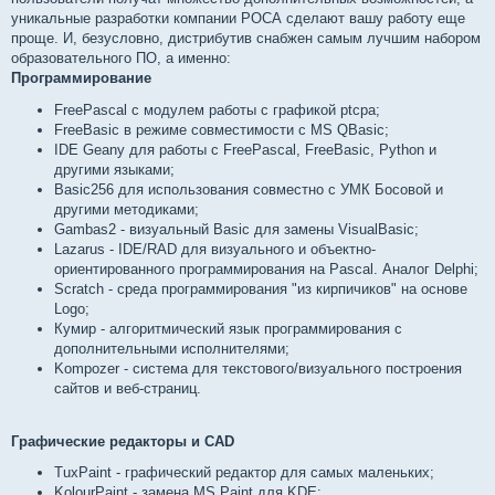
уникальные разработки компании РОСА сделают вашу работу еще
проще. И, безусловно, дистрибутив снабжен самым лучшим набором
образовательного ПО, а именно:
Программирование
FreePascal с модулем работы с графикой ptcpa;
FreeBasic в режиме совместимости с MS QBasic;
IDE Geany для работы с FreePascal, FreeBasic, Python и
другими языками;
Basic256 для использования совместно с УМК Босовой и
другими методиками;
Gambas2 - визуальный Basic для замены VisualBasic;
Lazarus - IDE/RAD для визуального и объектно-
ориентированного программирования на Pascal. Аналог Delphi;
Scratch - среда программирования "из кирпичиков" на основе
Logo;
Кумир - алгоритмический язык программирования с
дополнительными исполнителями;
Kompozer - система для текстового/визуального построения
сайтов и веб-страниц.
Графические редакторы и CAD
TuxPaint - графический редактор для самых маленьких;
KolourPaint - замена MS Paint для KDE;