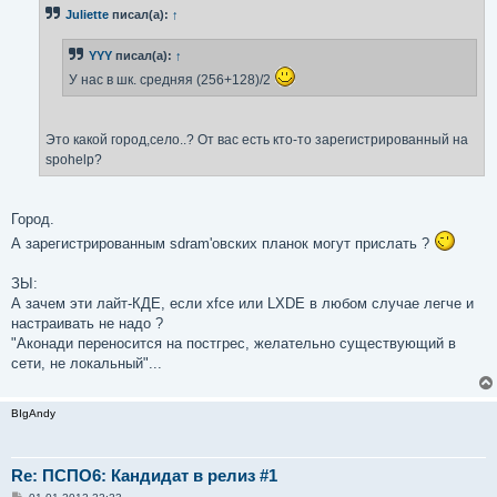
б
Juliette
писал(а):
↑
щ
е
н
YYY
писал(а):
↑
и
е
У нас в шк. средняя (256+128)/2
Это какой город,село..? От вас есть кто-то зарегистрированный на
spohelp?
Город.
А зарегистрированным sdram'овских планок могут прислать ?
ЗЫ:
А зачем эти лайт-КДЕ, если xfce или LXDE в любом случае легче и
настраивать не надо ?
"Аконади переносится на постгрес, желательно существующий в
сети, не локальный"...
BIgAndy
Re: ПСПО6: Кандидат в релиз #1
С