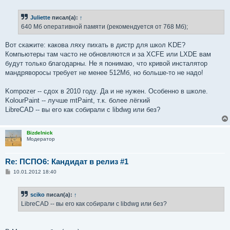
о
о
б
Juliette
писал(а):
↑
щ
е
640 Мб оперативной памяти (рекомендуется от 768 Мб);
н
и
е
Вот скажите: какова ляху пихать в дистр для школ KDE?
Компьютеры там часто не обновляются и за XCFE или LXDE вам
будут только благодарны. Не я понимаю, что кривой инсталятор
мандряворосы требует не менее 512Мб, но больше-то не надо!
Kompozer -- сдох в 2010 году. Да и не нужен. Особенно в школе.
KolourPaint -- лучше mtPaint, т.к. более лёгкий
LibreCAD -- вы его как собирали с libdwg или без?
Bizdelnick
Модератор
Re: ПСПО6: Кандидат в релиз #1
С
10.01.2012 18:40
о
о
б
sciko
писал(а):
↑
щ
е
LibreCAD -- вы его как собирали с libdwg или без?
н
и
е