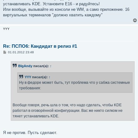
устанавливать KDE. Установите E16 - и радуйтесь!
Или вообще, вызывайте из консоли не WM, а само приложение. 16
виртуальных терминалов "должно хватить каждому"
YYY
Re: ПСПО6: Кандидат в релиз #1
С
01.01.2012 23:48
о
о
б
BIgAndy
писал(а):
↑
щ
е
н
YYY
писал(а):
↑
и
е
Ну в федоре может быть, тут проблема что у сабжа системные
требования:
Вообще говоря, речь шла о том, что надо сделать, чтобы KDE
работал в оговорённой конфигурации. Вас же никто силком не
тянет устанавливать KDE.
Я не против. Пусть сделают.