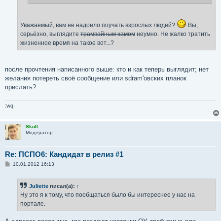
Уважаемый, вам не надоело поучать взрослых людей?
Вы,
серьёзно, выглядите
трамвайным хамом
неумно. Не жалко тратить
жизненное время на такое вот...?
после прочтения написанного выше: кто и как теперь выглядит; нет
желания потереть своё сообщение или sdram'овских планок
прислать?
:wq
Skull
Модератор
Re: ПСПО6: Кандидат в релиз #1
С
10.01.2012 16:13
о
о
б
Juliette
писал(а):
↑
щ
е
Ну это я к тому, что пообщаться было бы интереснее у нас на
н
портале.
и
е