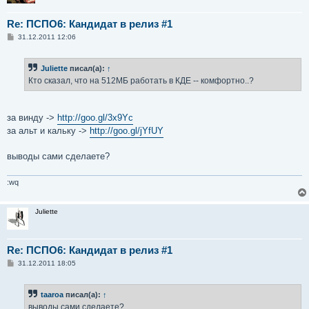
Re: ПСПО6: Кандидат в релиз #1
С
31.12.2011 12:06
о
о
б
Juliette
писал(а):
↑
щ
е
Кто сказал, что на 512МБ работать в КДЕ -- комфортно..?
н
и
е
за винду ->
http://goo.gl/3x9Yc
за альт и кальку ->
http://goo.gl/jYfUY
выводы сами сделаете?
:wq
Juliette
Re: ПСПО6: Кандидат в релиз #1
С
31.12.2011 18:05
о
о
б
taaroa
писал(а):
↑
щ
е
выводы сами сделаете?