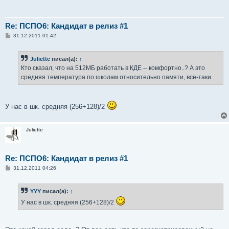
Re: ПСПО6: Кандидат в релиз #1
С
31.12.2011 01:42
о
о
б
Juliette
писал(а):
↑
щ
е
Кто сказал, что на 512МБ работать в КДЕ -- комфортно..? А это
н
средняя температура по школам относительно памяти, всё-таки.
и
е
У нас в шк. средняя (256+128)/2
Juliette
Re: ПСПО6: Кандидат в релиз #1
С
31.12.2011 04:26
о
о
б
YYY
писал(а):
↑
щ
е
У нас в шк. средняя (256+128)/2
н
и
е