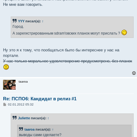
Не мне вам говорить.
YYY
писал(а):
↑
Город.
А зарегистрированным sdram'овских планок могут прислать ?
Ну это я к тому, что пообщаться было бы интереснее у нас на
портале.
У нас только моральное удовлетворение предусмотрено, без планок
taaroa
Re: ПСПО6: Кандидат в релиз #1
С
02.01.2012 05:32
о
о
б
Juliette
писал(а):
↑
щ
е
н
taaroa
писал(а):
↑
и
е
выводы сами сделаете?