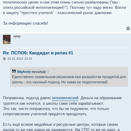
политических целях и они этим очень сильно разбалованы ("мы -
элита российской интеллигенции©"). Поэтому тут надо мягко. Вопли
в защиту "простого учителя" - классический рычаг давления.
За информацию спасибо!
HAW
Re: ПСПО6: Кандидат в релиз #1
С
01.01.2012 13:32
о
о
б
BIgAndy
писал(а):
↑
щ
е
Единственно правильным решением при разработке продуктов для
н
школы - это научный подход. Но никак не педагогический.
и
е
Поправочка: подход давно
экономический
. Деньги на образование
тратятся как хочется, а школы сами себе зарабатывают.
Это так, чисто поправочка, что бы не подумали, что только
сопротивление учителей придётся преодолеть.
Есть ещё всякие медийные и ресурсные центры, которые своим
делом то же уже давно не занимаются. Им СПО то же не надо, а