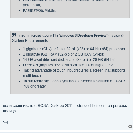
установки;
Клавиатура, мышь.
(msdn.microsoft.com(The Windows 8 Developer Preview)) писал(а):
System Requirements:
1 gigahertz (GHz) or faster 32-bit (x86) or 64-bit (x64) processor
1 gigabyte (GB) RAM (32-bit) or 2 GB RAM (64-bit)
16 GB available hard disk space (32-bit) or 20 GB (64-bit)
DirectX 9 graphics device with WDDM 1.0 or higher driver
Taking advantage of touch input requires a screen that supports
multi-touch
To run Metro style Apps, you need a screen resolution of 1024 X
768 or greater
если сравнивать с ROSA Desktop 2011 Extended Edition, то прогресс
налицо.
:wq