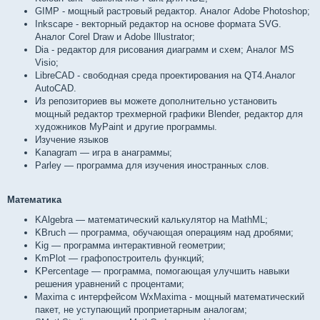
GIMP - мощный растровый редактор. Аналог Adobe Photoshop;
Inkscape - векторный редактор на основе формата SVG.
Аналог Corel Draw и Adobe Illustrator;
Dia - редактор для рисования диаграмм и схем; Аналог MS
Visio;
LibreCAD - свободная среда проектирования на QT4.Аналог
AutoCAD.
Из репозиториев вы можете дополнительно установить
мощный редактор трехмерной графики Blender, редактор для
художников MyPaint и другие программы.
Изучение языков
Kanagram — игра в анаграммы;
Parley — программа для изучения иностранных слов.
Математика
KAlgebra — математический калькулятор на MathML;
KBruch — программа, обучающая операциям над дробями;
Kig — программа интерактивной геометрии;
KmPlot — графопостроитель функций;
KPercentage — программа, помогающая улучшить навыки
решения уравнений с процентами;
Maxima с интерфейсом WxMaxima - мощный математический
пакет, не уступающий проприетарным аналогам;