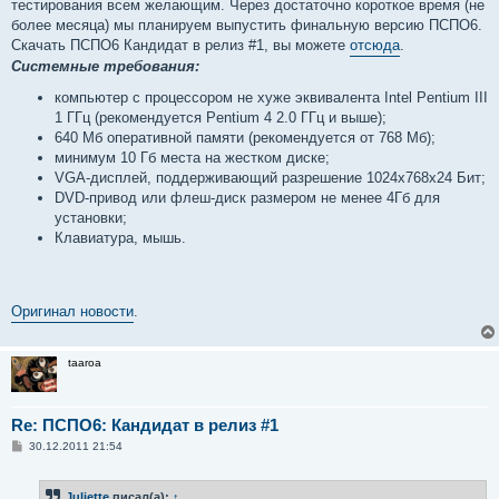
тестирования всем желающим. Через достаточно короткое время (не
более месяца) мы планируем выпустить финальную версию ПСПО6.
Скачать ПСПО6 Кандидат в релиз #1, вы можете
отсюда
.
Системные требования:
компьютер с процессором не хуже эквивалента Intel Pentium III
1 ГГц (рекомендуется Pentium 4 2.0 ГГц и выше);
640 Мб оперативной памяти (рекомендуется от 768 Мб);
минимум 10 Гб места на жестком диске;
VGA-дисплей, поддерживающий разрешение 1024x768x24 Бит;
DVD-привод или флеш-диск размером не менее 4Гб для
установки;
Клавиатура, мышь.
Оригинал новости
.
taaroa
Re: ПСПО6: Кандидат в релиз #1
С
30.12.2011 21:54
о
о
б
Juliette
писал(а):
↑
щ