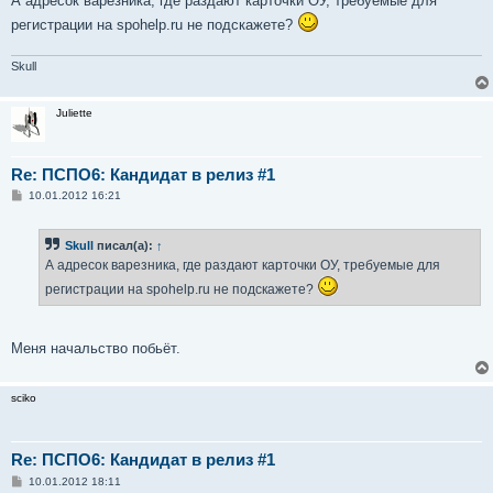
А адресок варезника, где раздают карточки OУ, требуемые для
регистрации на spohelp.ru не подскажете?
Skull
Juliette
Re: ПСПО6: Кандидат в релиз #1
С
10.01.2012 16:21
о
о
б
Skull
писал(а):
↑
щ
е
А адресок варезника, где раздают карточки OУ, требуемые для
н
и
регистрации на spohelp.ru не подскажете?
е
Меня начальство побьёт.
sciko
Re: ПСПО6: Кандидат в релиз #1
С
10.01.2012 18:11