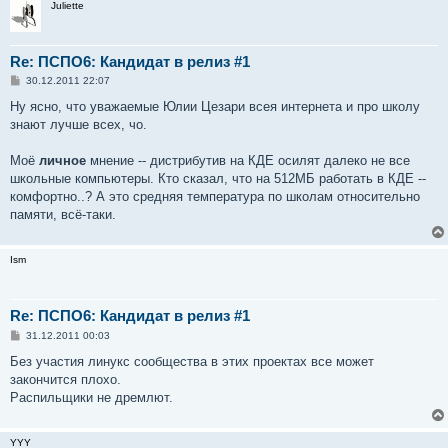
Juliette
Re: ПСПО6: Кандидат в релиз #1
С
30.12.2011 22:07
о
о
Ну ясно, что уважаемые Юлии Цезари всея интернета и про школу
б
знают лучше всех, чо.
щ
е
н
Моё
личное
мнение -- дистрибутив на КДЕ осилят далеко не все
и
е
школьные компьютеры. Кто сказал, что на 512МБ работать в КДЕ --
комфортно..? А это средняя температура по школам относительно
памяти, всё-таки.
Ism
Re: ПСПО6: Кандидат в релиз #1
С
31.12.2011 00:03
о
о
Без участия линукс сообщества в этих проектах все может
б
закончится плохо.
щ
е
Распильщики не дремлют.
н
и
е
YYY