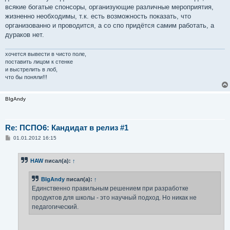
всякие богатые спонсоры, организующие различные мероприятия,
жизненно необходимы, т.к. есть возможность показать, что
организованно и проводится, а со спо придётся самим работать, а
дураков нет.
хочется вывести в чисто поле,
поставить лицом к стенке
и выстрелить в лоб,
что бы поняли!!!
BIgAndy
Re: ПСПО6: Кандидат в релиз #1
С
01.01.2012 16:15
о
о
б
HAW
писал(а):
↑
щ
е
н
BIgAndy
писал(а):
↑
и
е
Единственно правильным решением при разработке
продуктов для школы - это научный подход. Но никак не
педагогический.