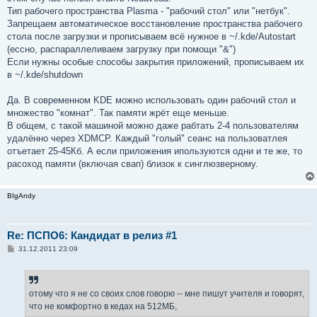
Тип рабочего пространства Plasma - "рабочий стол" или "нетбук".
Запрещаем автоматическое восстановление пространства рабочего
стола после загрузки и прописываем всё нужное в ~/.kde/Autostart
(ессно, распараллеливаем загрузку при помощи "&")
Если нужны особые способы закрытия приложений, прописываем их
в ~/.kde/shutdown
Да. В современном KDE можно использовать один рабочий стол и
множество "комнат". Так памяти жрёт еще меньше.
В общем, с такой машиной можно даже рабтать 2-4 пользователям
удалённо через XDMCP. Каждый "голый" сеанс на пользоватлея
отъетает 25-45Кб. А если приложения ипользуются одни и те же, то
расоход памяти (включая свап) близок к синглюзверному.
BIgAndy
Re: ПСПО6: Кандидат в релиз #1
С
31.12.2011 23:09
о
о
б
щ
е
отому что я не со своих слов говорю -- мне пишут учителя и говорят,
н
что не комфортно в кедах на 512МБ,
и
е