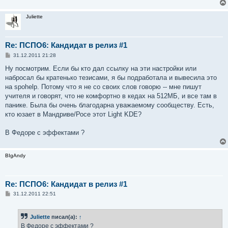
Juliette
Re: ПСПО6: Кандидат в релиз #1
С
31.12.2011 21:28
о
о
Ну посмотрим. Если бы кто дал ссылку на эти настройки или
б
набросал бы кратенько тезисами, я бы подработала и вывесила это
щ
е
на spohelp. Потому что я не со своих слов говорю -- мне пишут
н
учителя и говорят, что не комфортно в кедах на 512МБ, и все там в
и
е
панике. Была бы очень благодарна уважаемому сообществу. Есть,
кто юзает в Мандриве/Росе этот Light KDE?
В Федоре с эффектами ?
BIgAndy
Re: ПСПО6: Кандидат в релиз #1
С
31.12.2011 22:51
о
о
б
Juliette
писал(а):
↑
щ
е
В Федоре с эффектами ?