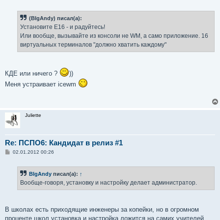
(BIgAndy) писал(а):
Установите E16 - и радуйтесь!
Или вообще, вызывайте из консоли не WM, а само приложение. 16
виртуальных терминалов "должно хватить каждому"
КДЕ или ничего ?
))
Меня устраивает icewm
Juliette
Re: ПСПО6: Кандидат в релиз #1
С
02.01.2012 00:26
о
о
б
BIgAndy
писал(а):
↑
щ
е
Вообще-говоря, установку и настройку делает администратор.
н
и
е
В школах есть приходящие инженеры за копейки, но в огромном
проценте школ установка и настройка ложится на самих учителей.