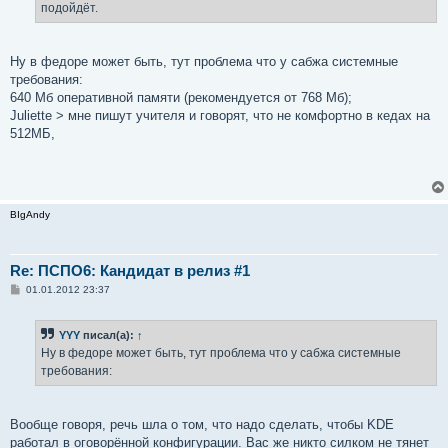
подойдёт.
и
е
Ну в федоре может быть, тут проблема что у сабжа системные
требования:
640 Мб оперативной памяти (рекомендуется от 768 Мб);
Juliette > мне пишут учителя и говорят, что не комфортно в кедах на
512МБ,
BIgAndy
Re: ПСПО6: Кандидат в релиз #1
С
01.01.2012 23:37
о
о
б
YYY
писал(а):
↑
щ
е
Ну в федоре может быть, тут проблема что у сабжа системные
н
требования:
и
е
Вообще говоря, речь шла о том, что надо сделать, чтобы KDE
работал в оговорённой конфигурации. Вас же никто силком не тянет