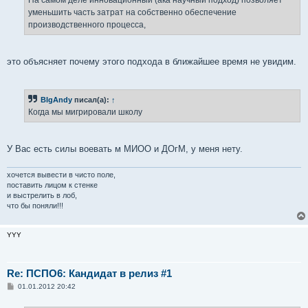
н
уменьшить часть затрат на собственно обеспечение
и
е
производственного процесса,
это объясняет почему этого подхода в ближайшее время не увидим.
BIgAndy
писал(а):
↑
Когда мы мигрировали школу
У Вас есть силы воевать м МИОО и ДОгМ, у меня нету.
хочется вывести в чисто поле,
поставить лицом к стенке
и выстрелить в лоб,
что бы поняли!!!
YYY
Re: ПСПО6: Кандидат в релиз #1
С
01.01.2012 20:42
о
о