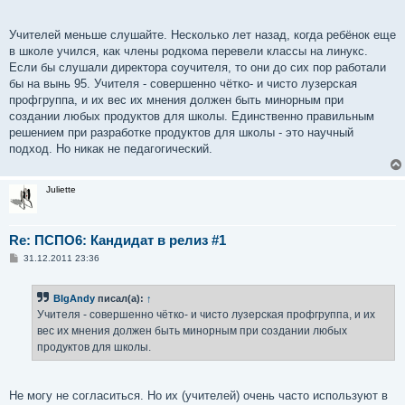
Учителей меньше слушайте. Несколько лет назад, когда ребёнок еще
в школе учился, как члены родкома перевели классы на линукс.
Если бы слушали директора соучителя, то они до сих пор работали
бы на вынь 95. Учителя - совершенно чётко- и чисто лузерская
профгруппа, и их вес их мнения должен быть минорным при
создании любых продуктов для школы. Единственно правильным
решением при разработке продуктов для школы - это научный
подход. Но никак не педагогический.
Juliette
Re: ПСПО6: Кандидат в релиз #1
С
31.12.2011 23:36
о
о
б
BIgAndy
писал(а):
↑
щ
е
Учителя - совершенно чётко- и чисто лузерская профгруппа, и их
н
вес их мнения должен быть минорным при создании любых
и
е
продуктов для школы.
Не могу не согласиться. Но их (учителей) очень часто используют в