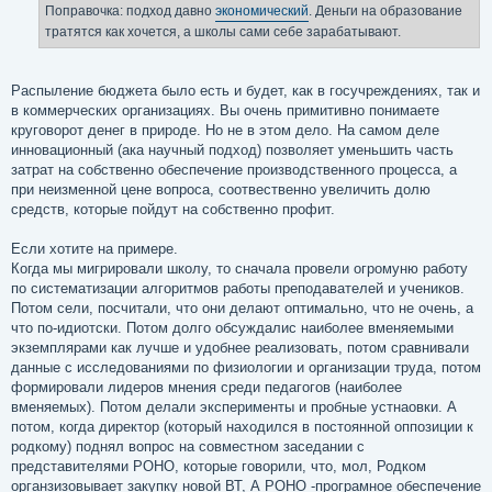
Поправочка: подход давно
экономический
. Деньги на образование
тратятся как хочется, а школы сами себе зарабатывают.
Распыление бюджета было есть и будет, как в госучреждениях, так и
в коммерческих организациях. Вы очень примитивно понимаете
круговорот денег в природе. Но не в этом дело. На самом деле
инновационный (ака научный подход) позволяет уменьшить часть
затрат на собственно обеспечение производственного процесса, а
при неизменной цене вопроса, соотвественно увеличить долю
средств, которые пойдут на собственно профит.
Если хотите на примере.
Когда мы мигрировали школу, то сначала провели огромуню работу
по систематизации алгоритмов работы преподавателей и учеников.
Потом сели, посчитали, что они делают оптимально, что не очень, а
что по-идиотски. Потом долго обсуждалис наиболее вменяемыми
экземплярами как лучше и удобнее реализовать, потом сравнивали
данные с исследованиями по физиологии и организации труда, потом
формировали лидеров мнения среди педагогов (наиболее
вменяемых). Потом делали эксперименты и пробные устнаовки. А
потом, когда директор (который находился в постоянной оппозиции к
родкому) поднял вопрос на совместном заседании с
представителями РОНО, которые говорили, что, мол, Родком
органзизовывает закупку новой ВТ, А РОНО -програмное обеспечение