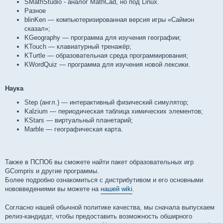
SMathStudio - аналог MathCad, но под Linux.
Разное
blinKen — компьютеризированная версия игры «Саймон
сказал»;
KGeography — программа для изучения географии;
KTouch — клавиатурный тренажёр;
KTurtle — образовательная среда программирования;
KWordQuiz — программа для изучения новой лексики.
Наука
Step (англ.) — интерактивный физический симулятор;
Kalzium — периодическая таблица химических элементов;
KStars — виртуальный планетарий;
Marble — географическая карта.
Также в ПСПО6 вы сможете найти пакет образовательных игр
GСompris и другие программы.
Более подробно ознакомиться с дистрибутивом и его основными
нововведениями вы можете на
нашей wiki
.
Согласно нашей обычной политике качества, мы сначала выпускаем
релиз-кандидат, чтобы предоставить возможность обширного