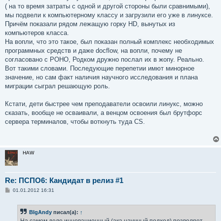
( на то время затраты с одной и другой стороны были сравнимыми),
мы подвели к компьютерному классу и загрузили его уже в линуксе.
Причём показали рядом лежащую горку HD, вынутых из
компьютеров класса.
На вопли, что это такое, был показан полный комплекс необходимых
программных средств и даже docflow, на вопли, почему не
согласовано с РОНО, Родком дружно послал их в жопу. Реально.
Вот такими словами. Последующие перепетии имют минорное
значение, но сам факт наличия научного исследования и плана
миграции сыграл решающую роль.
Кстати, дети быстрее чем преподаватели освоили линукс, можно
сказать, вообще не осваивали, а венцом освоения был брутфорс
сервера терминалов, чтобы воткнуть туда CS.
HAW
Re: ПСПО6: Кандидат в релиз #1
С
01.01.2012 16:31
о
о
б
BIgAndy
писал(а):
↑
щ
е
На самом деле инновационный (ака научный подход) позволяет