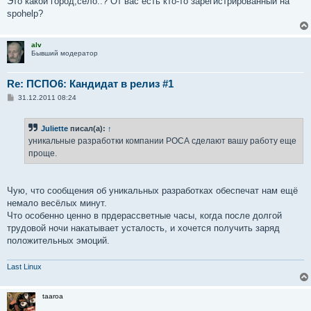
Это какой город,село..? От вас есть кто-то зарегистрированный на
spohelp?
alv
Бывший модератор
Re: ПСПО6: Кандидат в релиз #1
С
31.12.2011 08:24
о
о
б
Juliette
писал(а):
↑
щ
е
уникальные разработки компании РОСА сделают вашу работу еще
н
проще.
и
е
Чую, что сообщения об уникальных разработках обеспечат нам ещё
немало весёлых минут.
Что особенно ценно в прдерассветные часы, когда после долгой
трудовой ночи накатывает усталость, и хочется получить заряд
положительных эмоций.
Last Linux
taaroa