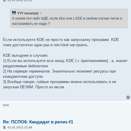
01.01.2012 22:23
о
о
б
YYY
писал(а):
↑
щ
е
А зачем эти лайт-КДЕ, если xfce или LXDE в любом случае легче и
н
настраивать не надо ?
и
е
Если используете KDE не просто как запускалку программ. KDE
тоже достаточно один раз в /etc/skel настроить.
KDE выгоднее в случаях:
1) Если вы используете всю мощь KDE ( с приложениями) , а, значит
разделяемые библиотеки
2) На сервере терминалов. Значительно экономит ресурсы при
конкурентном доступе.
3) Вообще говоря, гуёвые программы можно использовать и не
запуская DE/WM. Просто из иксов.
YYY
Re: ПСПО6: Кандидат в релиз #1
С
01.01.2012 22:48
о