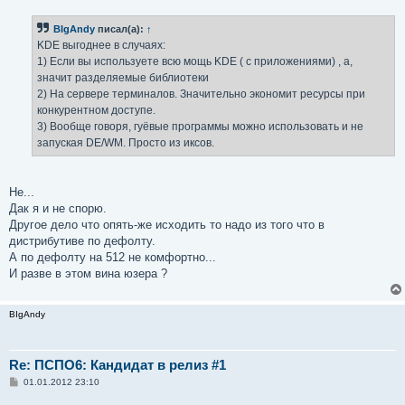
о
б
BIgAndy
писал(а):
↑
щ
е
KDE выгоднее в случаях:
н
1) Если вы используете всю мощь KDE ( с приложениями) , а,
и
е
значит разделяемые библиотеки
2) На сервере терминалов. Значительно экономит ресурсы при
конкурентном доступе.
3) Вообще говоря, гуёвые программы можно использовать и не
запуская DE/WM. Просто из иксов.
Не...
Дак я и не спорю.
Другое дело что опять-же исходить то надо из того что в
дистрибутиве по дефолту.
А по дефолту на 512 не комфортно...
И разве в этом вина юзера ?
BIgAndy
Re: ПСПО6: Кандидат в релиз #1
С
01.01.2012 23:10
о
о