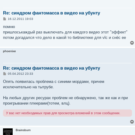
Re: синдром фантомасса в видео на убунту
С
16.12.2011 19:03
о
о
помню
б
пришлоськаждый раз выключать для каждого видео этот "эффект"
щ
е
потом догадался что дело в какой то библиотеке для vlc и снёс ее
н
и
е
phoenixe
Re: синдром фантомасса в видео на убунту
С
05.04.2012 23:33
о
о
Опять появилась проблема с синими мордами, причем
б
исключительно на тытрубе.
щ
е
н
На любых других ресурах проблем не обнаружено, так же как и при
и
е
проигрывании плеерами(тотем, влц).
У вас нет необходимых прав для просмотра вложений в этом сообщении.
Brainsburn