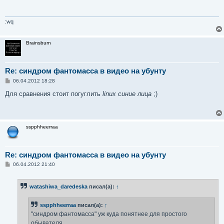
:wq
Brainsburn
Re: синдром фантомасса в видео на убунту
С
06.04.2012 18:28
о
о
Для сравнения стоит погуглить
linux синие лица
;)
б
щ
е
н
и
sspphheerraa
е
Re: синдром фантомасса в видео на убунту
С
06.04.2012 21:40
о
о
б
watashiwa_daredeska
писал(а):
↑
щ
е
н
sspphheerraa
писал(а):
↑
и
е
"синдром фантомасса" уж куда понятнее для простого
обывателя