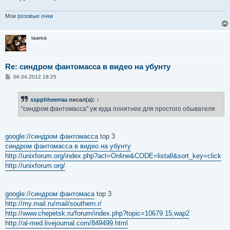
Мои
розовые очки
taaroa
Re: синдром фантомасса в видео на убунту
С
06.04.2012 18:25
о
о
б
sspphheerraa
писал(а):
↑
щ
е
"синдром фантомасса" уж куда понятнее для простого обывателя
н
и
е
google://синдром фантомасса
top 3
синдром фантомасса в видео на убунту
http://unixforum.org/index.php?act=Online&CODE=listall&sort_key=click
http://unixforum.org/
google://синдром фантомаса
top 3
http://my.mail.ru/mail/southern.r/
http://www.chepetsk.ru/forum/index.php?topic=10679.15;wap2
http://al-med.livejournal.com/849499.html