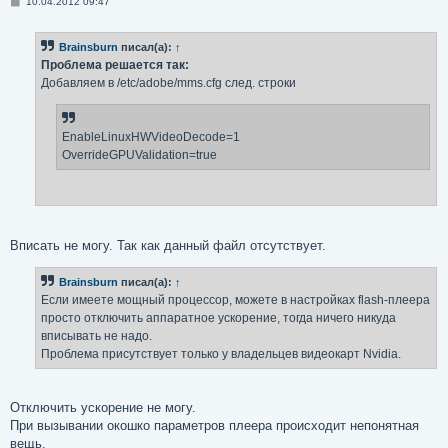
С
10.04.2012 09:47
о
о
б
Brainsburn
писал(а):
↑
щ
е
Проблема решается так:
н
Добавляем в /etc/adobe/mms.cfg след. строки
и
е
EnableLinuxHWVideoDecode=1
OverrideGPUValidation=true
Вписать не могу. Так как данный файл отсутствует.
Brainsburn
писал(а):
↑
Если имеете мощный процессор, можете в настройках flash-плеера
просто отключить аппаратное ускорение, тогда ничего никуда
вписывать не надо.
Проблема присутствует только у владельцев видеокарт Nvidia.
Отключить ускорение не могу.
При вызывании окошко параметров плеера происходит непонятная
вещь.