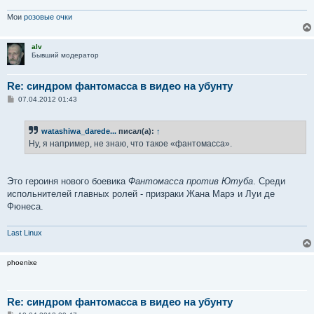
Мои
розовые очки
alv
Бывший модератор
Re: синдром фантомасса в видео на убунту
С
07.04.2012 01:43
о
о
б
watashiwa_darede...
писал(а):
↑
щ
е
Ну, я например, не знаю, что такое «фантомасса».
н
и
е
Это героиня нового боевика
Фантомасса против Ютуба
. Среди
испольнителей главных ролей - призраки Жана Марэ и Луи де
Фюнеса.
Last Linux
phoenixe
Re: синдром фантомасса в видео на убунту