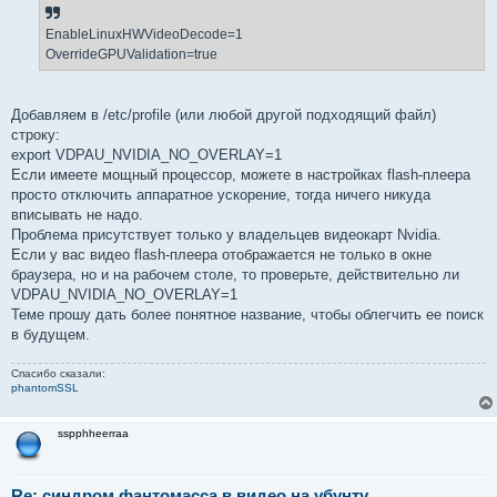
н
и
е
EnableLinuxHWVideoDecode=1
OverrideGPUValidation=true
Добавляем в /etc/profile (или любой другой подходящий файл)
строку:
export VDPAU_NVIDIA_NO_OVERLAY=1
Если имеете мощный процессор, можете в настройках flash-плеера
просто отключить аппаратное ускорение, тогда ничего никуда
вписывать не надо.
Проблема присутствует только у владельцев видеокарт Nvidia.
Если у вас видео flash-плеера отображается не только в окне
браузера, но и на рабочем столе, то проверьте, действительно ли
VDPAU_NVIDIA_NO_OVERLAY=1
Теме прошу дать более понятное название, чтобы облегчить ее поиск
в будущем.
Спасибо сказали:
phantomSSL
sspphheerraa
Re: синдром фантомасса в видео на убунту