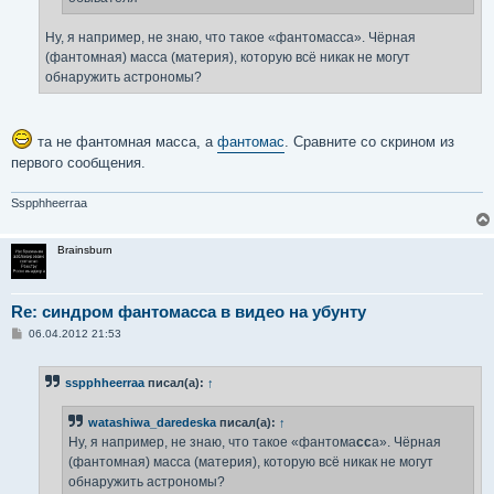
Ну, я например, не знаю, что такое «фантомасса». Чёрная
(фантомная) масса (материя), которую всё никак не могут
обнаружить астрономы?
та не фантомная масса, а
фантомас
. Сравните со скрином из
первого сообщения.
Sspphheerraa
Brainsburn
Re: синдром фантомасса в видео на убунту
С
06.04.2012 21:53
о
о
б
sspphheerraa
писал(а):
↑
щ
е
н
watashiwa_daredeska
писал(а):
↑
и
е
Ну, я например, не знаю, что такое «фантома
сс
а». Чёрная
(фантомная) масса (материя), которую всё никак не могут
обнаружить астрономы?