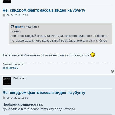
Re: синдром фантомасса в видео на убунту
С
06.04.2012 10:21
о
о
б
djalex
писал(а):
↑
щ
е
помню
н
пришлоськаждый раз выключать для каждого видео этот "эффект"
и
е
потом догадался что дело в какой то библиотеке для vlc и снёс ее
Так в какой библиотеке? Я тоже ее снести, может, хочу
Спасибо сказали:
phantomSSL
Brainsburn
Re: синдром фантомасса в видео на убунту
С
06.04.2012 11:08
о
о
Проблема решается так:
б
Добавляем в /etc/adobe/mms.cfg след. строки
щ
е