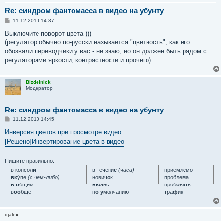
Re: синдром фантомасса в видео на убунту
С
11.12.2010 14:37
о
о
Выключите поворот цвета )))
б
(регулятор обычно по-русски называется "цветность", как его
щ
е
обозвали переводчики у вас - не знаю, но он должен быть рядом с
н
регуляторами яркости, контрастности и прочего)
и
е
Bizdelnick
Модератор
Re: синдром фантомасса в видео на убунту
С
11.12.2010 14:45
о
о
Инверсия цветов при просмотре видео
б
[Решено]Инвертирование цвета в видео
щ
е
н
и
Пишите правильно:
е
в консол
и
в течени
е
(часа)
приемл
е
мо
вк
у́пе
(с чем-либо)
нович
о
к
пробле
м
а
в о
бщем
ню
анс
проб
о
вать
в
оо
бще
п
о у
молчанию
тра
ф
ик
djalex