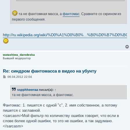
та не фантомная масса, а
фантомас
. Сравните со скрином из
первого сообщения.
http://ru.wikipedia.org/wiki/%D0%A1%D0%B0%...%B0%D0%B7%D0%BC
watashiwa_daredeska
Бывший модератор
Re: синдром фантомасса в видео на убунту
С
06.04.2012 22:04
о
о
б
sspphheerraa
писал(а):
↑
щ
е
та не фантомная масса, а фантомас.
н
и
е
Фантомас: 1. пишется с одной "с", 2. имя собственное, а потому
пишется с заглавной.
<sarcasm>Мой фильтр по количеству ошибок говорит, что если в
слове более одной ошибки, то это не ошибки, а так задумано.
</sarcasm>