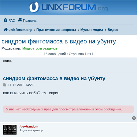
FAQ
Правила
unixforum.org
Практические вопросы
Мультимедиа
Видео
синдром фантомасса в видео на убунту
Модератор:
Модераторы разделов
16 сообщений • Страница
1
из
1
linuha
синдром фантомасса в видео на убунту
С
11.12.2010 14:28
о
о
как вылечить сабж? см. скрин
б
щ
е
н
У вас нет необходимых прав для просмотра вложений в этом сообщении.
и
е
/dev/random
Администратор