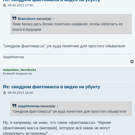
С
06.04.2012 17:50
о
о
б
Brainsburn
писал(а):
↑
щ
е
Теме прошу дать более понятное название, чтобы облегчить ее
н
поиск в будущем.
и
е
"синдром фантомасса" уж куда понятнее для простого обывателя
Sspphheerraa
watashiwa_daredeska
Бывший модератор
Re: синдром фантомасса в видео на убунту
С
06.04.2012 18:06
о
о
б
sspphheerraa
писал(а):
↑
щ
е
"синдром фантомасса" уж куда понятнее для простого обывателя
н
и
е
Ну, я например, не знаю, что такое «фантомасса». Чёрная
(фантомная) масса (материя), которую всё никак не могут
обнаружить астрономы?