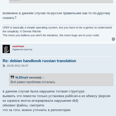
возможно в данном случае по-русски правильнее как-то по-другому
сказать?
UNIX is basically a simple operating system, but you have to be a genius to understand
the simplicity. © Dennis Ritchie
The more you believe you don't do mistakes, the more bugs are in your code.
sash-kan
Администратор
Re: debian handbook russian translation
С
18.05.2012 20:47
о
о
б
SLEDopit
писал(а):
↑
щ
е
Всё равно проблема осталась
н
и
е
в данном случае была нарушена тэговая структура·
выявить это помогла только установка publican-а из wheezy (версия
из squeeze молча игнорировала нарушения dtd)·
обновил файлы, смотрите·
что за тэги, можно уточнить в репозитории·