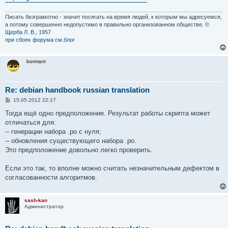
Писать безграмотно - значит посягать на время людей, к которым мы адресуемся,
а потому совершенно недопустимо в правильно организованном обществе. ©
Щерба Л. В., 1957
при сбоях форума см.блог
bormant
Re: debian handbook russian translation
С
15.05.2012 22:17
о
о
Тогда ещё одно предположение. Результат работы скрипта может
б
отличаться для:
щ
е
-- генерации набора .po с нуля;
н
-- обновления существующего набора .po.
и
е
Это предположение довольно легко проверить.
Если это так, то вполне можно считать незначительным дефектом в
согласованности алгоритмов.
sash-kan
Администратор