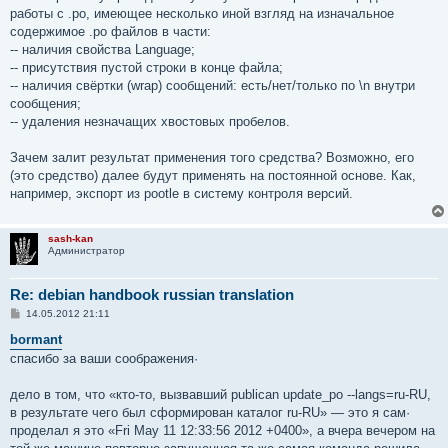
работы с .po, имеющее несколько иной взгляд на изначальное
содержимое .po файлов в части:
-- наличия свойства Language;
-- присутствия пустой строки в конце файла;
-- наличия свёртки (wrap) сообщений: есть/нет/только по \n внутри
сообщения;
-- удаления незначащих хвостовых пробелов.
Зачем залит результат применения того средства? Возможно, его
(это средство) далее будут применять на постоянной основе. Как,
например, экспорт из pootle в систему контроля версий.
sash-kan
Администратор
Re: debian handbook russian translation
С
14.05.2012 21:11
о
о
bormant
б
спасибо за ваши соображения·
щ
е
н
дело в том, что «кто-то, вызвавший publican update_po --langs=ru-RU,
и
е
в результате чего был сформирован каталог ru-RU» — это я сам·
проделал я это «Fri May 11 12:33:56 2012 +0400», а вчера вечером на