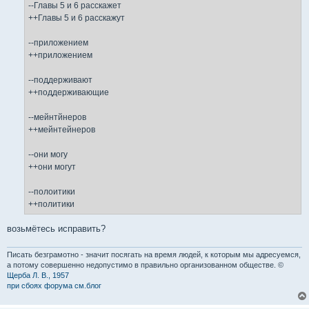
--Главы 5 и 6 расскажет
++Главы 5 и 6 расскажут
--приложением
++приложением
--поддерживают
++поддерживающие
--мейнтйнеров
++мейнтейнеров
--они могу
++они могут
--полоитики
++политики
возьмётесь исправить?
Писать безграмотно - значит посягать на время людей, к которым мы адресуемся,
а потому совершенно недопустимо в правильно организованном обществе. ©
Щерба Л. В., 1957
при сбоях форума см.блог