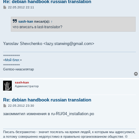
Re: debian handbook russian translation
С
22.05.2012 22:11
о
о
б
sash-kan
писал(а):
↑
щ
е
что вписать в last-translator?
н
и
е
Yaroslav Shevchenko <lazy.starwing@gmail.com>
=========
=
Мой блог.
=
=========
Gentoo-ниасилятар
sash-kan
Администратор
Re: debian handbook russian translation
С
22.05.2012 23:30
о
о
закоммитил изменения в ru-RU/04_installation.po
б
щ
е
н
и
Писать безграмотно - значит посягать на время людей, к которым мы адресуемся,
е
а потому совершенно недопустимо в правильно организованном обществе. ©