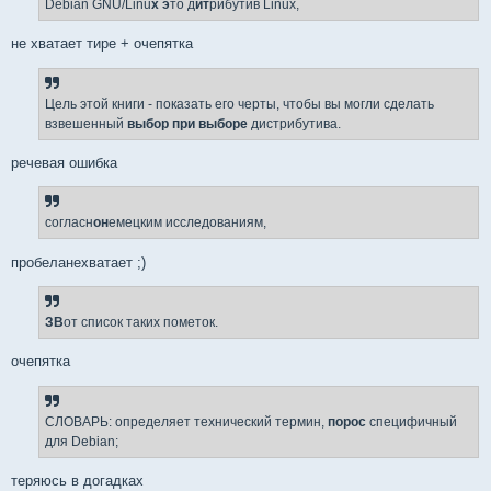
Debian GNU/Linu
x э
то д
ит
рибутив Linux,
не хватает тире + очепятка
Цель этой книги - показать его черты, чтобы вы могли сделать
взвешенный
выбор при выборе
дистрибутива.
речевая ошибка
согласн
он
емецким исследованиям,
пробеланехватает ;)
ЗВ
от список таких пометок.
очепятка
СЛОВАРЬ: определяет технический термин,
порос
специфичный
для Debian;
теряюсь в догадках