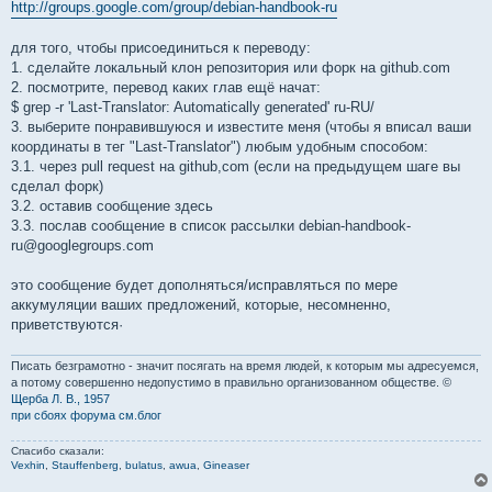
http://groups.google.com/group/debian-handbook-ru
для того, чтобы присоединиться к переводу:
1. сделайте локальный клон репозитория или форк на github.com
2. посмотрите, перевод каких глав ещё начат:
$ grep -r 'Last-Translator: Automatically generated' ru-RU/
3. выберите понравившуюся и известите меня (чтобы я вписал ваши
координаты в тег "Last-Translator") любым удобным способом:
3.1. через pull request на github,com (если на предыдущем шаге вы
сделал форк)
3.2. оставив сообщение здесь
3.3. послав сообщение в список рассылки debian-handbook-
ru@googlegroups.com
это сообщение будет дополняться/исправляться по мере
аккумуляции ваших предложений, которые, несомненно,
приветствуются·
Писать безграмотно - значит посягать на время людей, к которым мы адресуемся,
а потому совершенно недопустимо в правильно организованном обществе. ©
Щерба Л. В., 1957
при сбоях форума см.блог
Спасибо сказали:
Vexhin
,
Stauffenberg
,
bulatus
,
awua
,
Gineaser