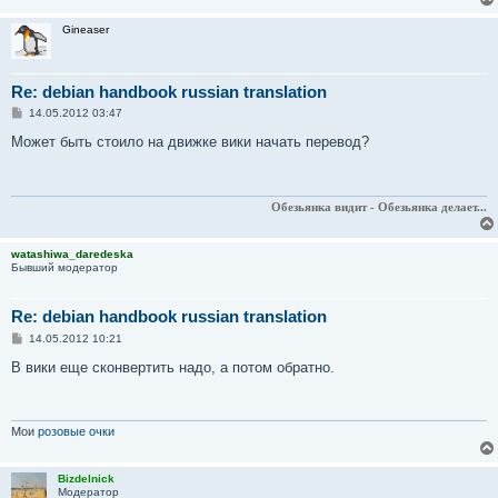
Gineaser
Re: debian handbook russian translation
С
14.05.2012 03:47
о
о
Может быть стоило на движке вики начать перевод?
б
щ
е
н
и
Обезьянка видит - Обезьянка делает...
е
watashiwa_daredeska
Бывший модератор
Re: debian handbook russian translation
С
14.05.2012 10:21
о
о
В вики еще сконвертить надо, а потом обратно.
б
щ
е
н
и
Мои
розовые очки
е
Bizdelnick
Модератор