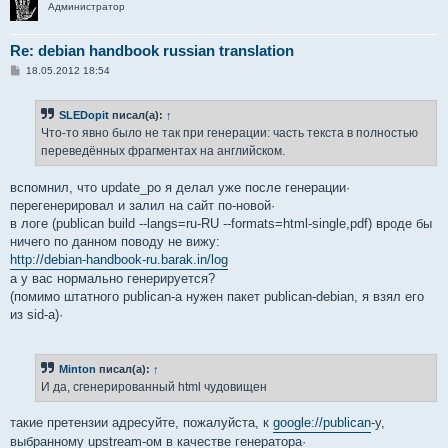
Администратор
Re: debian handbook russian translation
С
18.05.2012 18:54
о
о
б
SLEDopit
писал(а):
↑
щ
е
Что-то явно было не так при генерации: часть текста в полностью
н
переведённых фрагментах на английском.
и
е
вспомнил, что update_po я делал уже после генерации·
перегенерировал и залил на сайт по-новой·
в логе (publican build --langs=ru-RU --formats=html-single,pdf) вроде бы
ничего по данном поводу не вижу:
http://debian-handbook-ru.barak.in/log
а у вас нормально генерируется?
(помимо штатного publican-а нужен пакет publican-debian, я взял его
из sid-а)·
Minton
писал(а):
↑
И да, сгенерированный html чудовищен
такие претензии адресуйте, пожалуйста, к
google://publican
-у,
выбранному upstream-ом в качестве генератора·