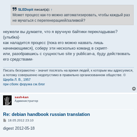
SLEDopit
писал(а):
↑
Может процесс как-то можно автоматизировать, чтобы каждый раз
не мучаться с перегенерацией/заливкой?
неужели вы думаете, что я вручную байтики перекладываю?
(улыбка)·
как наладится процесс (пока его можно назвать лишь
начинающимся), соберу эти несколько команд в скрипт·
или, разобравшись с сущностью site у publican-а, буду действовать
его средствами·
Писать безграмотно - значит посягать на время людей, к которым мы адресуемся,
а потому совершенно недопустимо в правильно организованном обществе. ©
Щерба Л. В., 1957
при сбоях форума см.блог
sash-kan
Администратор
Re: debian handbook russian translation
С
18.05.2012 23:10
о
о
digest 2012-05-18
б
щ