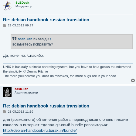
SLEDopit
Модератор
Re: debian handbook russian translation
С
23.05.2012 09:37
о
о
б
sash-kan
писал(а):
↑
щ
е
возьмётесь исправить?
н
и
е
Да, конечно. Спасибо.
UNIX is basically a simple operating system, but you have to be a genius to understand
the simplicity. © Dennis Ritchie
The more you believe you don't do mistakes, the more bugs are in your code.
sash-kan
Администратор
Re: debian handbook russian translation
С
23.05.2012 11:16
о
о
для (возможного) облегчения работы переводчиков с очень плохим
б
каналом в интернет сделал git-овый bundle репозитория:
щ
е
http://debian-handbook-ru.barak.in/bundle/
н