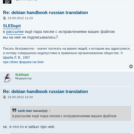
Re: debian handbook russian translation
С
23.05.2012 11:23
о
о
SLEDopit
б
в
рассылке
ещё пара писем с исправлениями ваших файлов·
щ
е
вы на неё не подписывались?
н
и
е
Писать безграмотно - значит посягать на время людей, к которым мы адресуемся,
а потому совершенно недопустимо в правильно организованном обществе. ©
Щерба Л. В., 1957
при сбоях форума см.блог
SLEDopit
Модератор
Re: debian handbook russian translation
С
23.05.2012 12:24
о
о
б
sash-kan
писал(а):
↑
щ
е
в рассылке ещё пара писем с исправлениями ваших файлов·
н
и
е
ок. я что-то и забыл про неё.