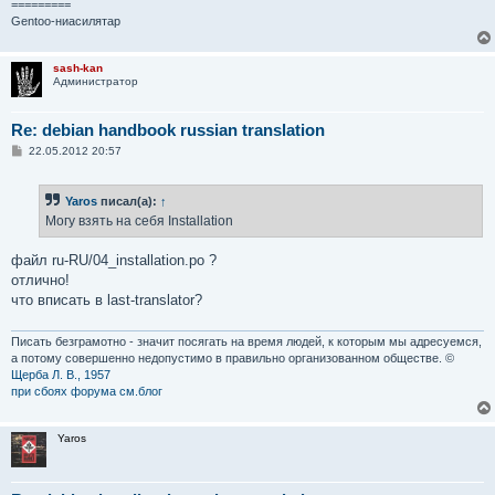
=========
Gentoo-ниасилятар
sash-kan
Администратор
Re: debian handbook russian translation
С
22.05.2012 20:57
о
о
б
Yaros
писал(а):
↑
щ
е
Могу взять на себя Installation
н
и
е
файл ru-RU/04_installation.po ?
отлично!
что вписать в last-translator?
Писать безграмотно - значит посягать на время людей, к которым мы адресуемся,
а потому совершенно недопустимо в правильно организованном обществе. ©
Щерба Л. В., 1957
при сбоях форума см.блог
Yaros