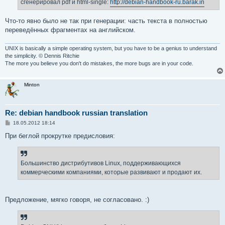
е
сгенерировал pdf и html-single:
http://debian-handbook-ru.barak.in
н
и
е
Что-то явно было не так при генерации: часть текста в полностью
переведённых фрагментах на английском.
UNIX is basically a simple operating system, but you have to be a genius to understand
the simplicity. © Dennis Ritchie
The more you believe you don't do mistakes, the more bugs are in your code.
Minton
Re: debian handbook russian translation
С
18.05.2012 18:14
о
о
При беглой прокрутке предисловия:
б
щ
е
н
Большинство дистрибутивов Linux, поддерживающихся
и
е
коммерческими компаниями, которые развивают и продают их.
Предложение, мягко говоря, не согласовано. :)