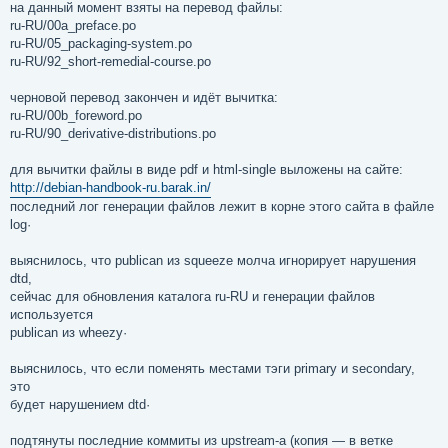
е
на данный момент взяты на перевод файлы:
н
ru-RU/00a_preface.po
и
е
ru-RU/05_packaging-system.po
ru-RU/92_short-remedial-course.po
черновой перевод закончен и идёт вычитка:
ru-RU/00b_foreword.po
ru-RU/90_derivative-distributions.po
для вычитки файлы в виде pdf и html-single выложены на сайте:
http://debian-handbook-ru.barak.in/
последний лог генерации файлов лежит в корне этого сайта в файле
log·
выяснилось, что publican из squeeze молча игнорирует нарушения
dtd,
сейчас для обновления каталога ru-RU и генерации файлов
используется
publican из wheezy·
выяснилось, что если поменять местами тэги primary и secondary,
это
будет нарушением dtd·
подтянуты последние коммиты из upstream-а (копия — в ветке