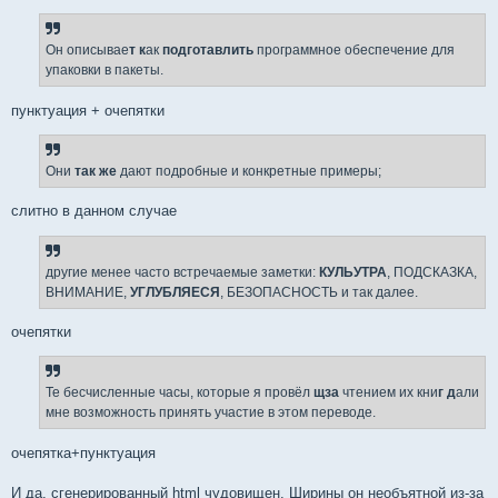
Он описывае
т к
ак
подготавлить
программное обеспечение для
упаковки в пакеты.
пунктуация + очепятки
Они
так же
дают подробные и конкретные примеры;
слитно в данном случае
другие менее часто встречаемые заметки:
КУЛЬУТРА
, ПОДСКАЗКА,
ВНИМАНИЕ,
УГЛУБЛЯЕСЯ
, БЕЗОПАСНОСТЬ и так далее.
очепятки
Те бесчисленные часы, которые я провёл
щза
чтением их кни
г д
али
мне возможность принять участие в этом переводе.
очепятка+пунктуация
И да, сгенерированный html чудовищен. Ширины он необъятной из-за