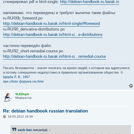
о
сгенерировал pdf и html-single:
http://debian-handbook-ru.barak.in
б
щ
е
напоминаю, что переведены и требуют вычитки такие файлы:
н
ru-RU/00b_foreword.po
и
е
http://debian-handbook-ru.barak.in/html-single/#foreword
ru-RU/90_derivative-distributions.po
http://debian-handbook-ru.barak.in/html-si...e-distributions
частично переведён файл:
ru-RU/92_short-remedial-course.po
http://debian-handbook-ru.barak.in/html-si...remedial-course
Писать безграмотно - значит посягать на время людей, к которым мы адресуемся,
а потому совершенно недопустимо в правильно организованном обществе. ©
Щерба Л. В., 1957
при сбоях форума см.блог
SLEDopit
Модератор
Re: debian handbook russian translation
С
18.05.2012 16:39
о
о
б
sash-kan
писал(а):
↑
щ