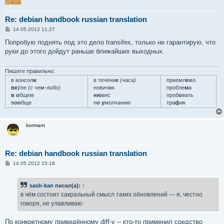
Re: debian handbook russian translation
С
14.05.2012 11:27
о
о
Попробую поднять под это дело transifex, только не гарантирую, что
б
руки до этого дойдут раньше ближайших выходных.
щ
е
н
и
Пишите правильно:
е
в консол
и
в течени
е
(часа)
приемл
е
мо
вк
у́пе
(с чем-либо)
нович
о
к
пробле
м
а
в о
бщем
ню
анс
проб
о
вать
в
оо
бще
п
о у
молчанию
тра
ф
ик
bormant
Re: debian handbook russian translation
С
14.05.2012 15:18
о
о
б
sash-kan
писал(а):
↑
щ
е
в чём состоит сакральный смысл таких обновлений — я, честно
н
говоря, не улавливаю·
и
е
По конкретному приведённому diff-у -- кто-то применил средство