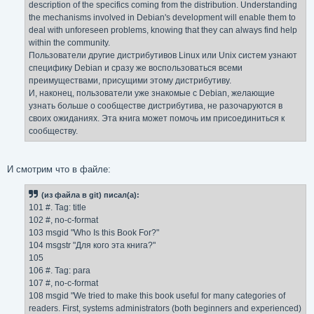
description of the specifics coming from the distribution. Understanding
the mechanisms involved in Debian's development will enable them to
deal with unforeseen problems, knowing that they can always find help
within the community.
Пользователи другие дистрибутивов Linux или Unix систем узнают
специфику Debian и сразу же воспользоваться всеми
преимуществами, присущими этому дистрибутиву.
И, наконец, пользователи уже знакомые с Debian, желающие
узнать больше о сообществе дистрибутива, не разочаруются в
своих ожиданиях. Эта книга может помочь им присоединиться к
сообществу.
И смотрим что в файле:
(из файла в git) писал(а):
101 #. Tag: title
102 #, no-c-format
103 msgid "Who Is this Book For?"
104 msgstr "Для кого эта книга?"
105
106 #. Tag: para
107 #, no-c-format
108 msgid "We tried to make this book useful for many categories of
readers. First, systems administrators (both beginners and experienced)