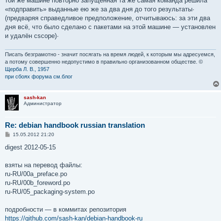
той же машине повторно запущенная та же самая команда решила
«подправить» выданные ею же за два дня до того результаты·
(предваряя справедливое предположение, отчитываюсь: за эти два
дня всё, что было сделано с пакетами на этой машине — установлен
и удалён cscope)·
Писать безграмотно - значит посягать на время людей, к которым мы адресуемся,
а потому совершенно недопустимо в правильно организованном обществе. ©
Щерба Л. В., 1957
при сбоях форума см.блог
sash-kan
Администратор
Re: debian handbook russian translation
С
15.05.2012 21:20
о
о
digest 2012-05-15
б
щ
е
взяты на перевод файлы:
н
ru-RU/00a_preface.po
и
е
ru-RU/00b_foreword.po
ru-RU/05_packaging-system.po
подробности — в коммитах репозитория
https://github.com/sash-kan/debian-handbook-ru