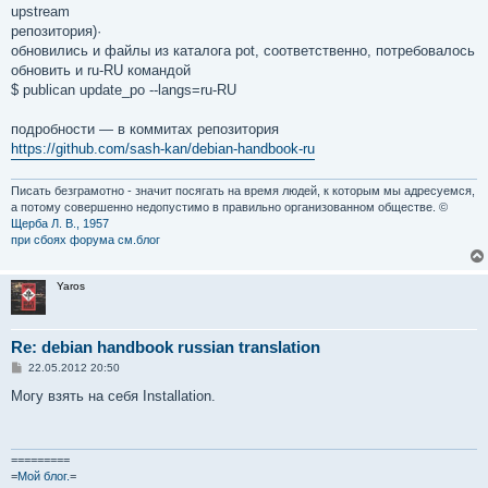
upstream
репозитория)·
обновились и файлы из каталога pot, соответственно, потребовалось
обновить и ru-RU командой
$ publican update_po --langs=ru-RU
подробности — в коммитах репозитория
https://github.com/sash-kan/debian-handbook-ru
Писать безграмотно - значит посягать на время людей, к которым мы адресуемся,
а потому совершенно недопустимо в правильно организованном обществе. ©
Щерба Л. В., 1957
при сбоях форума см.блог
Yaros
Re: debian handbook russian translation
С
22.05.2012 20:50
о
о
Могу взять на себя Installation.
б
щ
е
н
и
=========
е
=
Мой блог.
=