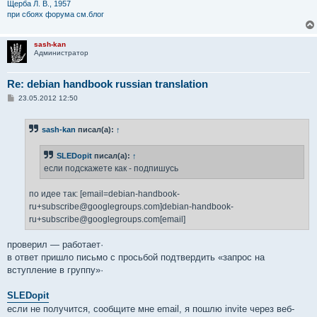
Щерба Л. В., 1957
при сбоях форума см.блог
sash-kan
Администратор
Re: debian handbook russian translation
С
23.05.2012 12:50
о
о
б
sash-kan
писал(а):
↑
щ
е
н
SLEDopit
писал(а):
↑
и
е
если подскажете как - подпишусь
по идее так: [email=debian-handbook-
ru+subscribe@googlegroups.com]debian-handbook-
ru+subscribe@googlegroups.com[email]
проверил — работает·
в ответ пришло письмо с просьбой подтвердить «запрос на
вступление в группу»·
SLEDopit
если не получится, сообщите мне email, я пошлю invite через веб-