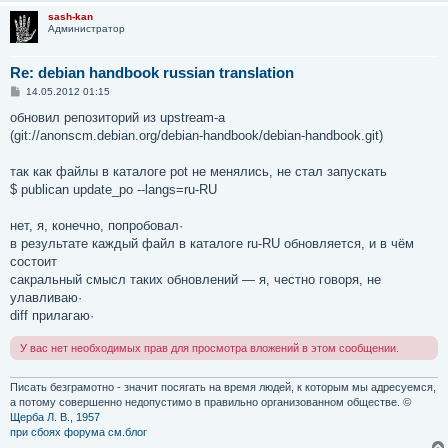
sash-kan
Администратор
Re: debian handbook russian translation
С
14.05.2012 01:15
о
о
обновил репозиторий из upstream-а
б
(git://anonscm.debian.org/debian-handbook/debian-handbook.git)
щ
е
н
так как файлы в каталоге pot не менялись, не стал запускать
и
е
$ publican update_po --langs=ru-RU
нет, я, конечно, попробовал·
в результате каждый файл в каталоге ru-RU обновляется, и в чём
состоит
сакральный смысл таких обновлений — я, честно говоря, не
улавливаю·
diff прилагаю·
У вас нет необходимых прав для просмотра вложений в этом сообщении.
Писать безграмотно - значит посягать на время людей, к которым мы адресуемся,
а потому совершенно недопустимо в правильно организованном обществе. ©
Щерба Л. В., 1957
при сбоях форума см.блог