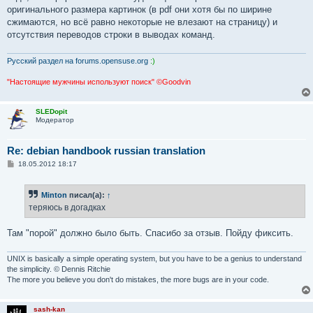
оригинального размера картинок (в pdf они хотя бы по ширине
сжимаются, но всё равно некоторые не влезают на страницу) и
отсутствия переводов строки в выводах команд.
Русский раздел на forums.opensuse.org
:)
"Настоящие мужчины используют поиск" ©Goodvin
SLEDopit
Модератор
Re: debian handbook russian translation
С
18.05.2012 18:17
о
о
б
Minton
писал(а):
↑
щ
е
теряюсь в догадках
н
и
е
Там "порой" должно было быть. Спасибо за отзыв. Пойду фиксить.
UNIX is basically a simple operating system, but you have to be a genius to understand
the simplicity. © Dennis Ritchie
The more you believe you don't do mistakes, the more bugs are in your code.
sash-kan