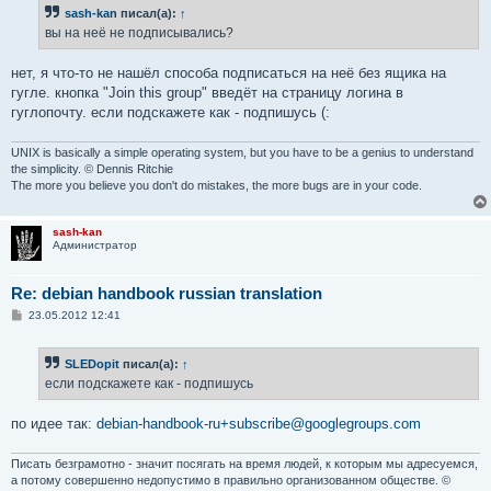
sash-kan
писал(а):
↑
вы на неё не подписывались?
нет, я что-то не нашёл способа подписаться на неё без ящика на
гугле. кнопка "Join this group" введёт на страницу логина в
гуглопочту. если подскажете как - подпишусь (:
UNIX is basically a simple operating system, but you have to be a genius to understand
the simplicity. © Dennis Ritchie
The more you believe you don't do mistakes, the more bugs are in your code.
sash-kan
Администратор
Re: debian handbook russian translation
С
23.05.2012 12:41
о
о
б
SLEDopit
писал(а):
↑
щ
е
если подскажете как - подпишусь
н
и
е
по идее так:
debian-handbook-ru+subscribe@googlegroups.com
Писать безграмотно - значит посягать на время людей, к которым мы адресуемся,
а потому совершенно недопустимо в правильно организованном обществе. ©