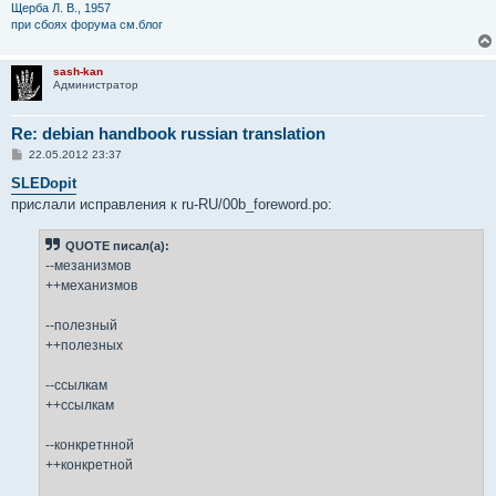
Щерба Л. В., 1957
при сбоях форума см.блог
sash-kan
Администратор
Re: debian handbook russian translation
С
22.05.2012 23:37
о
о
SLEDopit
б
прислали исправления к ru-RU/00b_foreword.po:
щ
е
н
QUOTE писал(а):
и
е
--мезанизмов
++механизмов
--полезный
++полезных
--ссылкам
++ссылкам
--конкретнной
++конкретной