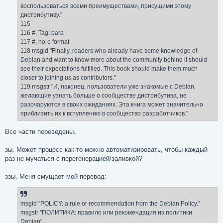
воспользоваться всеми преимуществами, присущими этому
дистрибутиву."
115
116 #. Tag: para
117 #, no-c-format
118 msgid "Finally, readers who already have some knowledge of
Debian and want to know more about the community behind it should
see their expectations fulfilled. This book should make them much
closer to joining us as contributors."
119 msgstr "И, наконец, пользователи уже знакомые с Debian,
желающие узнать больше о сообществе дистрибутива, не
разочаруются в своих ожиданиях. Эта книга может значительно
приблизить их к вступлению в сообщество разработчиков."
Все части переведены.
зы. Может процесс как-то можно автоматизировать, чтобы каждый
раз не мучаться с перегенерацией/заливкой?
ззы. Меня смущает мой перевод:
msgid "POLICY: a rule or recommendation from the Debian Policy."
msgstr "ПОЛИТИКА: правило или рекомендация из политики
Debian"