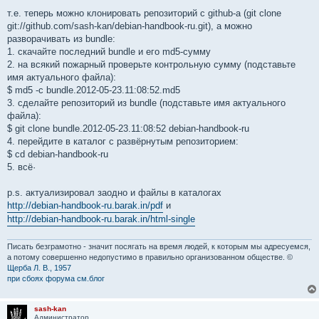
и
е
т.е. теперь можно клонировать репозиторий с github-а (git clone
git://github.com/sash-kan/debian-handbook-ru.git), а можно
разворачивать из bundle:
1. скачайте последний bundle и его md5-сумму
2. на всякий пожарный проверьте контрольную сумму (подставьте
имя актуального файла):
$ md5 -c bundle.2012-05-23.11:08:52.md5
3. сделайте репозиторий из bundle (подставьте имя актуального
файла):
$ git clone bundle.2012-05-23.11:08:52 debian-handbook-ru
4. перейдите в каталог с развёрнутым репозиторием:
$ cd debian-handbook-ru
5. всё·
p.s. актуализировал заодно и файлы в каталогах
http://debian-handbook-ru.barak.in/pdf
и
http://debian-handbook-ru.barak.in/html-single
Писать безграмотно - значит посягать на время людей, к которым мы адресуемся,
а потому совершенно недопустимо в правильно организованном обществе. ©
Щерба Л. В., 1957
при сбоях форума см.блог
sash-kan
Администратор