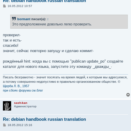
Re: debian handbook russian translation
С
16.05.2012 10:57
о
о
б
bormant
писал(а):
↑
щ
е
Это предположение довольно легко проверить.
н
и
е
проверил·
так и есть·
спасибо!
значит, сейчас повторно запущу и сделаю коммит·
рождённый hint: когда вы с помощью "publican update_po" создаёте
каталог для нового языка, запустите эту команду _дважды_·
Писать безграмотно - значит посягать на время людей, к которым мы адресуемся,
а потому совершенно недопустимо в правильно организованном обществе. ©
Щерба Л. В., 1957
при сбоях форума см.блог
sash-kan
Администратор
Re: debian handbook russian translation
С
18.05.2012 15:16
о