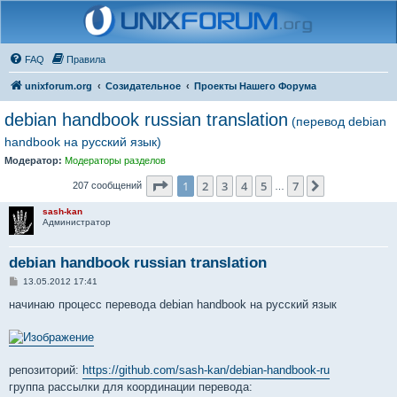
FAQ
Правила
unixforum.org
Созидательное
Проекты Нашего Форума
debian handbook russian translation
(перевод debian
handbook на русский язык)
Модератор:
Модераторы разделов
Страница
1
из
7
1
2
3
4
5
7
След.
207 сообщений
…
sash-kan
Администратор
debian handbook russian translation
С
13.05.2012 17:41
о
о
начинаю процесс перевода debian handbook на русский язык
б
щ
е
н
и
е
репозиторий:
https://github.com/sash-kan/debian-handbook-ru
группа рассылки для координации перевода: