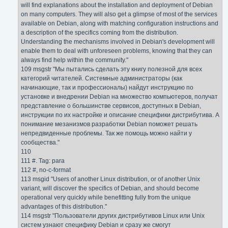
will find explanations about the installation and deployment of Debian
on many computers. They will also get a glimpse of most of the services
available on Debian, along with matching configuration instructions and
a description of the specifics coming from the distribution.
Understanding the mechanisms involved in Debian's development will
enable them to deal with unforeseen problems, knowing that they can
always find help within the community."
109 msgstr "Мы пытались сделать эту книгу полезной для всех
категорий читателей. Системные администраторы (как
начинающие, так и профессионалы) найдут инструкцию по
установке и внедрении Debian на множество компьютеров, получат
представление о большинстве сервисов, доступных в Debian,
инструкции по их настройке и описание специфики дистрибутива. А
понимание мезанизмов разработки Debian поможет решать
непредвиденные проблемы. Так же помощь можно найти у
сообщества."
110
111 #. Tag: para
112 #, no-c-format
113 msgid "Users of another Linux distribution, or of another Unix
variant, will discover the specifics of Debian, and should become
operational very quickly while benefitting fully from the unique
advantages of this distribution."
114 msgstr "Пользователи других дистрибутивов Linux или Unix
систем узнают специфику Debian и сразу же смогут