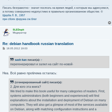
Писать безграмотно - значит посягать на время людей, к которым мы адресуемся,
а потому совершенно недопустимо в правильно организованном обществе. ©
Щерба Л. В., 1957
при сбоях форума см.блог
SLEDopit
Модератор
Re: debian handbook russian translation
С
18.05.2012 19:03
о
о
б
sash-kan
писал(а):
↑
щ
е
перегенерировал и залил на сайт по-новой·
н
и
е
Неа. Всё равно проблема осталась:
(сгенерированный сайт) писал(а):
2. Для кого эта книга?
We tried to make this book useful for many categories of readers. First,
systems administrators (both beginners and experienced) will find
explanations about the installation and deployment of Debian on many
computers. They will also get a glimpse of most of the services available
on Debian, along with matching configuration instructions and a