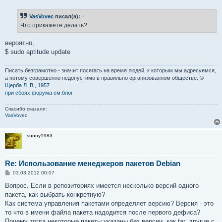
о
б
VasVovec
писал(а):
↑
щ
е
Что прикажете делать?
н
и
е
вероятно,
$ sudo aptitude update
Писать безграмотно - значит посягать на время людей, к которым мы адресуемся,
а потому совершенно недопустимо в правильно организованном обществе. ©
Щерба Л. В., 1957
при сбоях форума см.блог
Спасибо сказали:
VasVovec
sunny1983
Re: Использование менеджеров пакетов Debian
С
03.03.2012 00:07
о
о
Вопрос. Если в репозиториях имеется несколько версий одного
б
пакета, как выбрать конкретную?
щ
е
Как система управления пакетами определяет версию? Версия - это
н
то что в имени файла пакета надодится после первого дефиса?
и
е
Почему тогда некоторые пакеты указаны без версии, как tar, другие с