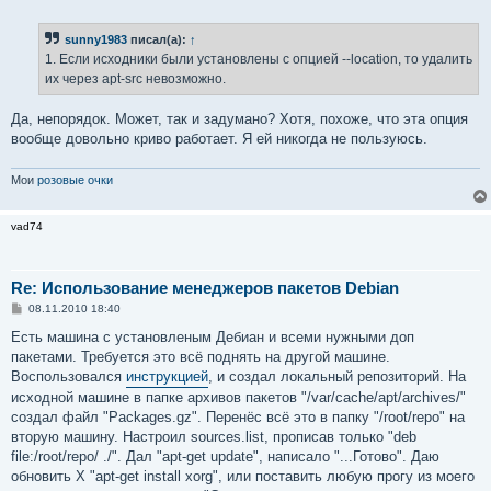
sunny1983
писал(а):
↑
1. Если исходники были установлены с опцией --location, то удалить
их через apt-src невозможно.
Да, непорядок. Может, так и задумано? Хотя, похоже, что эта опция
вообще довольно криво работает. Я ей никогда не пользуюсь.
Мои
розовые очки
vad74
Re: Использование менеджеров пакетов Debian
С
08.11.2010 18:40
о
о
Есть машина с установленым Дебиан и всеми нужными доп
б
пакетами. Требуется это всё поднять на другой машине.
щ
е
Воспользовался
инструкцией
, и создал локальный репозиторий. На
н
исходной машине в папке архивов пакетов "/var/cache/apt/archives/"
и
е
создал файл "Packages.gz". Перенёс всё это в папку "/root/repo" на
вторую машину. Настроил sources.list, прописав только "deb
file:/root/repo/ ./". Дал "apt-get update", написало "...Готово". Даю
обновить Х "apt-get install xorg", или поставить любую прогу из моего