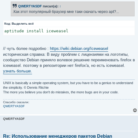
б
QWERTYASDF
писал(а):
↑
щ
е
.Как этот популярный браузер мне таки скачать через apt?...
н
и
е
Код:
Выделить всё
aptitude install iceweasel
// чуть более подробно :
https://wiki.debian.org/Iceweasel
историческая справка: В виду проблем с лицензиями на логотипы,
сообщество Debian приняло волевое решение переименовать firefox в
iceweasel. поэтому в репозитории нет firefox'a, но есть iceweasel.
узнать больше.
UNIX is basically a simple operating system, but you have to be a genius to understand
the simplicity. © Dennis Ritchie
The more you believe you don't do mistakes, the more bugs are in your code.
Спасибо сказали:
QWERTYASDF
QWERTYASDF
Re: Использование менеджеров пакетов Debian