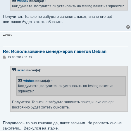
winhex
писал(а):
↑
щ
е
Как думаете, получится ли установить на testing пакет из squeeze?
н
и
е
Получится. Только не забудьте запинить пакет, иначе его apt
постоянно будет хотеть обновить.
winhex
Re: Использование менеджеров пакетов Debian
С
19.06.2012 11:49
о
о
б
sciko
писал(а):
↑
щ
е
н
winhex
писал(а):
↑
и
е
Как думаете, получится ли установить на testing пакет из
squeeze?
Получится. Только не забудьте запинить пакет, иначе его apt
постоянно будет хотеть обновить.
Получилось то оно конечно да, пакет запинил. Но работать оно не
захотело... Вернулся на stable.