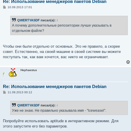
Re: Использование менеджеров пакетов Debian
С
10.09.2013 17:01
о
о
б
QWERTYASDF
писал(а):
↑
щ
е
А почему дополнительные репозитории лучше указывать в
н
отдельном файле?
и
е
Чтобы они были отдельно от основных. Это не правило, а скорее
совет. Естественно, на своей машине в своей системе вы можете
поступать так, как вам хочется, вас никто не ограничивает.
Hephaestus
Re: Использование менеджеров пакетов Debian
С
11.09.2013 00:12
о
о
б
QWERTYASDF
писал(а):
↑
щ
е
Уже не знаю. Не правильно указывала имя - "lceweasel".
н
и
е
Попробуйте использовать aptitude в интерактивном режиме. Для
этого запустите его без параметров.