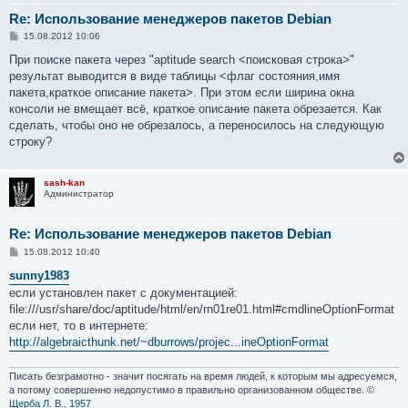
Re: Использование менеджеров пакетов Debian
С
15.08.2012 10:06
о
о
При поиске пакета через "aptitude search <поисковая строка>"
б
результат выводится в виде таблицы <флаг состояния,имя
щ
е
пакета,краткое описание пакета>. При этом если ширина окна
н
консоли не вмещает всё, краткое описание пакета обрезается. Как
и
е
сделать, чтобы оно не обрезалось, а переносилось на следующую
строку?
sash-kan
Администратор
Re: Использование менеджеров пакетов Debian
С
15.08.2012 10:40
о
о
sunny1983
б
если установлен пакет с документацией:
щ
е
file:///usr/share/doc/aptitude/html/en/rn01re01.html#cmdlineOptionFormat
н
если нет, то в интернете:
и
е
http://algebraicthunk.net/~dburrows/projec...ineOptionFormat
Писать безграмотно - значит посягать на время людей, к которым мы адресуемся,
а потому совершенно недопустимо в правильно организованном обществе. ©
Щерба Л. В., 1957