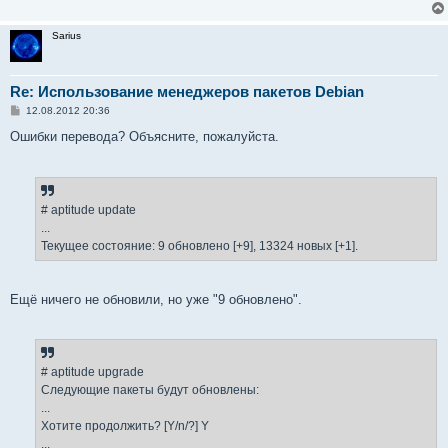
Sarius
Re: Использование менеджеров пакетов Debian
С
12.08.2012 20:36
о
о
Ошибки перевода? Объясните, пожалуйста.
б
щ
е
н
и
е
# aptitude update
...
Текущее состояние: 9 обновлено [+9], 13324 новых [+1].
Ещё ничего не обновили, но уже "9 обновлено".
# aptitude upgrade
Следующие пакеты будут обновлены:
...
Хотите продолжить? [Y/n/?] Y
...