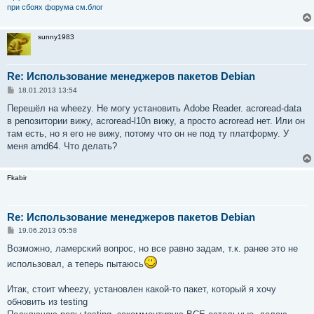
при сбоях форума см.блог
sunny1983
Re: Использование менеджеров пакетов Debian
С
18.01.2013 13:54
о
о
Перешёл на wheezy. Не могу установить Adobe Reader. acroread-data
б
в репозитории вижу, acroread-l10n вижу, а просто acroread нет. Или он
щ
е
там есть, но я его не вижу, потому что он не под ту платформу. У
н
меня amd64. Что делать?
и
е
Fkabir
Re: Использование менеджеров пакетов Debian
С
19.06.2013 05:58
о
о
Возможно, ламерский вопрос, но все равно задам, т.к. ранее это не
б
использовал, а теперь пытаюсь
щ
е
н
Итак, стоит wheezy, установлен какой-то пакет, который я хочу
и
е
обновить из testing