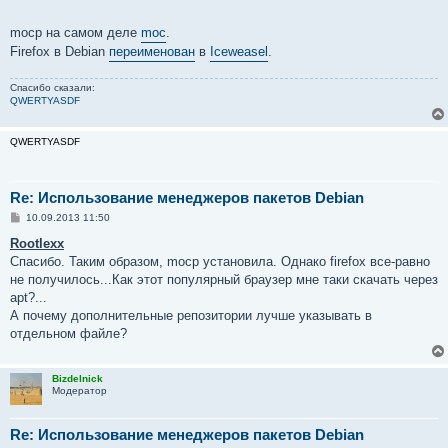
mocp на самом деле
moc
.
Firefox в Debian
переименован
в
Iceweasel
.
Спасибо сказали:
QWERTYASDF
QWERTYASDF
Re: Использование менеджеров пакетов Debian
С
10.09.2013 11:50
о
о
Rootlexx
б
Спасибо. Таким образом, mocp установила. Однако firefox все-равно
щ
е
не получилось...Как этот популярный браузер мне таки скачать через
н
apt?...
и
е
А почему дополнительные репозитории лучше указывать в
отдельном файле?
Bizdelnick
Модератор
Re: Использование менеджеров пакетов Debian