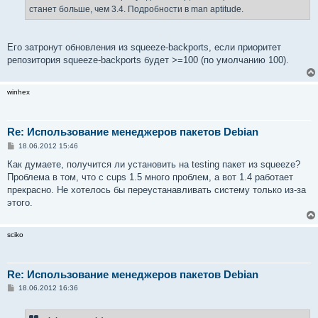
станет больше, чем 3.4. Подробности в man aptitude.
Его затронут обновления из squeeze-backports, если приоритет
репозитория squeeze-backports будет >=100 (по умолчанию 100).
winhex
Re: Использование менеджеров пакетов Debian
С
18.06.2012 15:46
о
о
Как думаете, получится ли установить на testing пакет из squeeze?
б
Проблема в том, что с cups 1.5 много проблем, а вот 1.4 работает
щ
е
прекрасно. Не хотелось бы переустанавливать систему только из-за
н
этого.
и
е
sciko
Re: Использование менеджеров пакетов Debian
С
18.06.2012 16:36
о
о
б