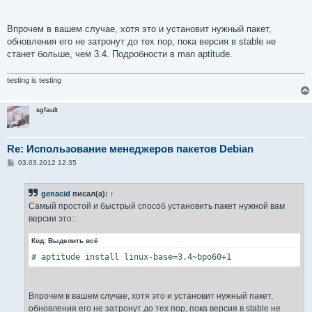
Впрочем в вашем случае, хотя это и установит нужный пакет,
обновления его не затронут до тех пор, пока версия в stable не
станет больше, чем 3.4. Подробности в man aptitude.
testing is testing
sgfault
Re: Использование менеджеров пакетов Debian
С
03.03.2012 12:35
о
о
б
genacid
писал(а):
↑
щ
е
Самый простой и быстрый способ установить пакет нужной вам
н
версии это::
и
е
Код:
Выделить всё
# aptitude install linux-base=3.4~bpo60+1
Впрочем в вашем случае, хотя это и установит нужный пакет,
обновления его не затронут до тех пор, пока версия в stable не