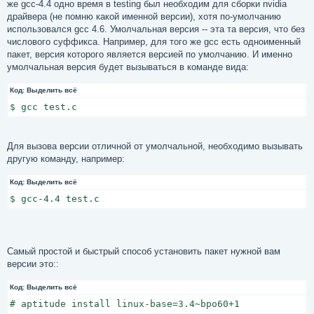
же gcc-4.4 одно время в testing был необходим для сборки nvidia
драйвера (не помню какой именной версии), хотя по-умолчанию
использовался gcc 4.6. Умолчальная версия -- эта та версия, что без
числового суффикса. Например, для того же gcc есть одноименный
пакет, версия которого является версией по умолчанию. И именно
умолчальная версия будет вызываться в команде вида:
Код:
Выделить всё
$ gcc test.c
Для вызова версии отличной от умолчальной, необходимо вызывать
другую команду, например:
Код:
Выделить всё
$ gcc-4.4 test.c
Самый простой и быстрый способ установить пакет нужной вам
версии это::
Код:
Выделить всё
# aptitude install linux-base=3.4~bpo60+1