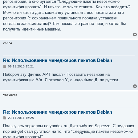
репозитория, а оно ругается "Следующие пакеты невозможно
аутентифицировать". И ничего не хочет ставить. Как это победить?
Можно ли как то дать комманду установить все пакеты из этого
репозитория (с сохранением правильного порядка установки
согласно зависимостям)? Там несколько разных прог, и хотел бы
получить идентичные машины.
vad74
Re: Использование менеджеров пакетов Debian
С
09.11.2010 15:21
о
о
Поборол эту фигню. APT писал - Поставить невзирая на
б
аутентификацию
Y/n
. Я отвечал
Y
, а надо было
Д
, по русски.
щ
е
н
и
VasVovec
е
Re: Использование менеджеров пакетов Debian
С
23.11.2011 15:25
о
о
Пользуюсь зеркалом на yandex.ru. Дистрибутив Squeeze. C недавних
б
пор
apt-get
стал ругаться на то, что "следующие пакеты невозможно
щ
е
аутентифицировать!"