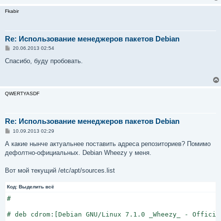
Fkabir
Re: Использование менеджеров пакетов Debian
С
20.06.2013 02:54
о
о
Спасибо, буду пробовать.
б
щ
е
н
и
QWERTYASDF
е
Re: Использование менеджеров пакетов Debian
С
10.09.2013 02:29
о
о
А какие нынче актуальнее поставить адреса репозиториев? Помимо
б
дефолтно-официальных. Debian Wheezy у меня.
щ
е
н
Вот мой текущий /etc/apt/sources.list
и
е
Код:
Выделить всё
#

# deb cdrom:[Debian GNU/Linux 7.1.0 _Wheezy_ - Officia