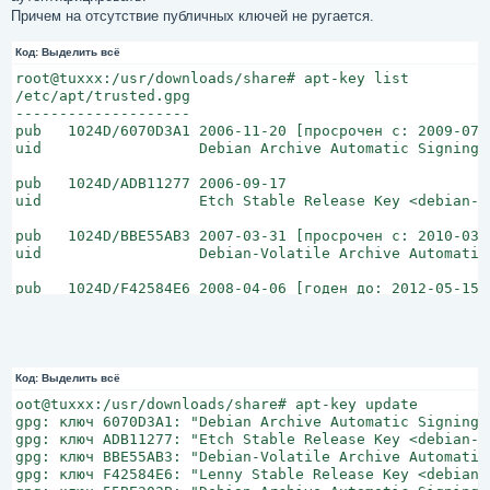
н
Причем на отсутствие публичных ключей не ругается.
и
е
Код:
Выделить всё
root@tuxxx:/usr/downloads/share# apt-key list

/etc/apt/trusted.gpg

--------------------

pub   1024D/6070D3A1 2006-11-20 [просрочен с: 2009-07-0
uid                  Debian Archive Automatic Signing 
pub   1024D/ADB11277 2006-09-17

uid                  Etch Stable Release Key <debian-r
pub   1024D/BBE55AB3 2007-03-31 [просрочен с: 2010-03-3
uid                  Debian-Volatile Archive Automatic
pub   1024D/F42584E6 2008-04-06 [годен до: 2012-05-15]

uid                  Lenny Stable Release Key <debian-
pub   4096R/55BE302B 2009-01-27 [годен до: 2012-12-31]

uid                  Debian Archive Automatic Signing 
Код:
Выделить всё
pub   2048R/6D849617 2009-01-24 [годен до: 2013-01-23]

oot@tuxxx:/usr/downloads/share# apt-key update

uid                  Debian-Volatile Archive Automatic
gpg: ключ 6070D3A1: "Debian Archive Automatic Signing 
gpg: ключ ADB11277: "Etch Stable Release Key <debian-r
pub   2048R/C64C9D77 2009-05-18 [годен до: 2012-05-17]

gpg: ключ BBE55AB3: "Debian-Volatile Archive Automatic
uid                  gq.net.ru APT repository (by Alex
gpg: ключ F42584E6: "Lenny Stable Release Key <debian-