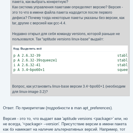
пакета, как выбрать конкретную?
и
е
Как система управления пакетами определяет версию? Версия -
это то что в имени файла пакета надодится после первого
дефиса? Почему тогда некоторые пакеты указаны без версии, как
tar, другие с версией как gcc-4.4.
Недавно открыл для себя команду versions, которой раньше не
пользовался. Так "aptitude versions linux-base" выдаёт:
Код:
Выделить всё
p A 2.6.32-39                                     stable-u
p A 2.6.32-39squeeze1                             stable  
i A 2.6.32-41                                     stable  
p A 3.4~bpo60+1                                   squeeze
Вопрос, как установить linux-base версии 3.4~bpo60+1 (необходим
для linux-image-3.2)?
Ответ. По приоритетам (подробности в man apt_preferences).
Версия - это то, что выдает вам 'aptitude versions <package>' или, но
не всегда, '<package> --version'. Присутствие версии в имени пакета
как бэ намекает на наличие альтернативных версий. Например, тот