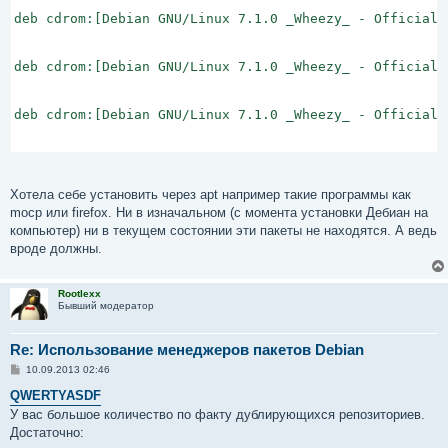
deb cdrom:[Debian GNU/Linux 7.1.0 _Wheezy_ - Official 
deb cdrom:[Debian GNU/Linux 7.1.0 _Wheezy_ - Official 
deb cdrom:[Debian GNU/Linux 7.1.0 _Wheezy_ - Official 
deb cdrom:[Debian GNU/Linux 7.1.0 Update DVD 20130616:
Хотела себе установить через apt например такие программы как
# Line commented out by installer because it failed to 
mocp или firefox. Ни в изначальном (с момента установки Дебиан на
deb http://security.debian.org/ wheezy/updates main con
компьютер) ни в текущем состоянии эти пакеты не находятся. А ведь
# Line commented out by installer because it failed to 
вроде должны.
deb-src http://security.debian.org/ wheezy/updates main
# wheezy-updates, previously known as 'volatile'

Rootlexx
# A network mirror was not selected during install.  T
Бывший модератор
# are provided as examples, but you should amend them a
# for your mirror of choice.

Re: Использование менеджеров пакетов Debian
#

deb http://ftp.debian.org/debian/ wheezy-updates main c
С
10.09.2013 02:46
о
deb-src http://ftp.debian.org/debian/ wheezy-updates m
о
QWERTYASDF
deb http://ftp.debian.org/debian/ wheezy  main contrib 
б
У вас большое количество по факту дублирующихся репозиториев.
deb-src http://ftp.debian.org/debian/ wheezy main contr
щ
е
Достаточно:
deb http://deb.opera.com/opera/ stable non-free

н