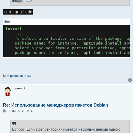
image-3.2)?
и
е
man aptitude
Shell
install
    ...

    To select a particular version of the package, app
    package name: for instance, 
“aptitude install apt
    select a package from a particular archive, append
    package name: for instance, 
“aptitude install apt
Мои
розовые очки
genacid
Re: Использование менеджеров пакетов Debian
С
03.03.2012 01:14
о
о
б
щ
е
Вопрос. Если в репозиториях имеется несколько версий одного
н