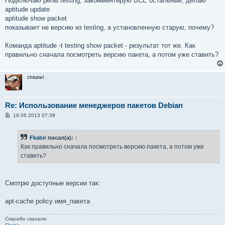
Подключаю репы testing, закомментирую ВСЕ остальные, делаю
aptitude update
aptitude show packet
показывает не версию из testing, а установленную старую, почему?
Команда aptitude -t testing show packet - результат тот же. Как
правильно сначала посмотреть версию пакета, а потом уже ставить?
chitatel
Re: Использование менеджеров пакетов Debian
С
19.06.2013 07:39
о
о
б
Fkabir
писал(а):
↑
щ
е
Как правильно сначала посмотреть версию пакета, а потом уже
н
ставить?
и
е
Смотрю доступные версии так:
apt-cache policy имя_пакета
Спасибо сказали: