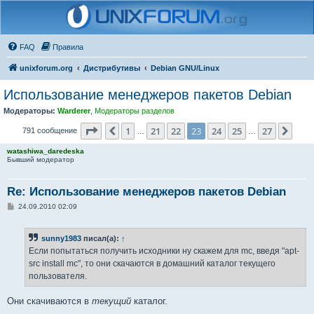
FAQ
Правила
unixforum.org
Дистрибутивы
Debian GNU/Linux
Использование менеджеров пакетов Debian
Модераторы:
Warderer
,
Модераторы разделов
Страница
23
из
27
1
21
22
23
24
25
27
Пред.
След
791 сообщение
…
…
watashiwa_daredeska
Бывший модератор
Re: Использование менеджеров пакетов Debian
С
24.09.2010 02:09
о
о
б
sunny1983
писал(а):
↑
щ
е
Если попытаться получить исходники ну скажем для mc, введя "apt-
н
src install mc", то они скачаются в домашний каталог текущего
и
е
пользователя.
Они скачиваются в
текущий
каталог.