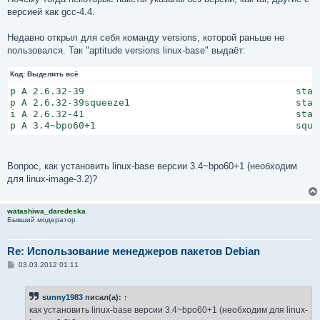
версией как gcc-4.4.
Недавно открыл для себя команду versions, которой раньше не
пользовался. Так "aptitude versions linux-base" выдаёт:
Код:
Выделить всё
p A 2.6.32-39                                     stab
p A 2.6.32-39squeeze1                             stab
i A 2.6.32-41                                     stab
p A 3.4~bpo60+1                                   sque
Вопрос, как установить linux-base версии 3.4~bpo60+1 (необходим
для linux-image-3.2)?
watashiwa_daredeska
Бывший модератор
Re: Использование менеджеров пакетов Debian
С
03.03.2012 01:11
о
о
б
sunny1983
писал(а):
↑
щ
е
как установить linux-base версии 3.4~bpo60+1 (необходим для linux-
н