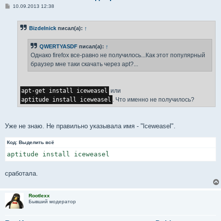
С
10.09.2013 12:38
о
о
б
Bizdelnick
писал(а):
↑
щ
е
н
QWERTYASDF
писал(а):
↑
и
е
Однако firefox все-равно не получилось...Как этот популярный
браузер мне таки скачать через apt?...
apt-get install iceweasel
или
aptitude install iceweasel
. Что именно не получилось?
Уже не знаю. Не правильно указывала имя - "lceweasel".
Код:
Выделить всё
aptitude install iceweasel
сработала.
Rootlexx
Бывший модератор