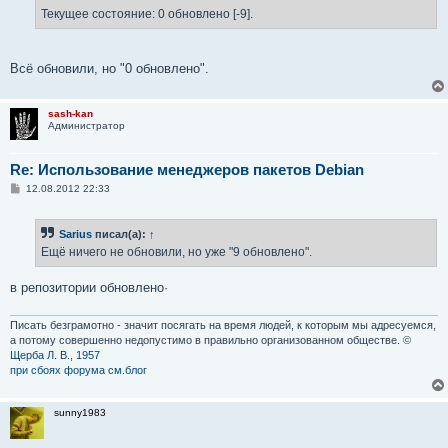
Текущее состояние: 0 обновлено [-9].
Всё обновили, но "0 обновлено".
sash-kan
Администратор
Re: Использование менеджеров пакетов Debian
С
12.08.2012 22:33
о
о
б
Sarius
писал(а):
↑
щ
е
Ещё ничего не обновили, но уже "9 обновлено".
н
и
е
в репозитории обновлено·
Писать безграмотно - значит посягать на время людей, к которым мы адресуемся,
а потому совершенно недопустимо в правильно организованном обществе. ©
Щерба Л. В., 1957
при сбоях форума см.блог
sunny1983