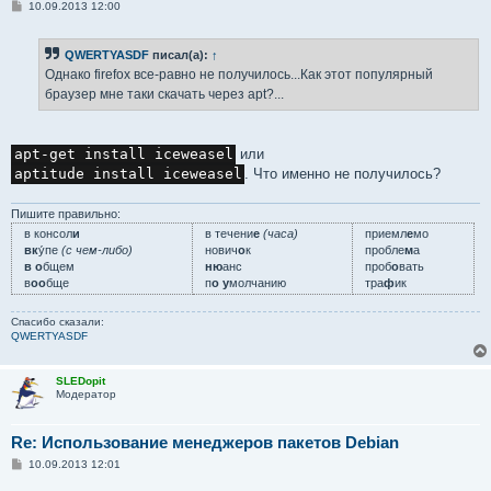
С
10.09.2013 12:00
о
о
б
QWERTYASDF
писал(а):
↑
щ
е
Однако firefox все-равно не получилось...Как этот популярный
н
браузер мне таки скачать через apt?...
и
е
apt-get install iceweasel
или
aptitude install iceweasel
. Что именно не получилось?
Пишите правильно:
в консол
и
в течени
е
(часа)
приемл
е
мо
вк
у́пе
(с чем-либо)
нович
о
к
пробле
м
а
в о
бщем
ню
анс
проб
о
вать
в
оо
бще
п
о у
молчанию
тра
ф
ик
Спасибо сказали:
QWERTYASDF
SLEDopit
Модератор
Re: Использование менеджеров пакетов Debian
С
10.09.2013 12:01
о
о