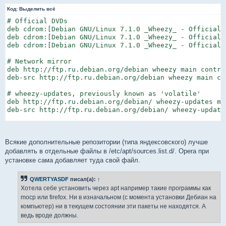
и
deb http://http.debian.net/debian wheezy main

е
Код:
Выделить всё
deb-src http://http.debian.net/debian wheezy main

# Official DVDs

deb cdrom:[Debian GNU/Linux 7.1.0 _Wheezy_ - Official 
deb http://http.debian.net/debian wheezy-updates main

deb cdrom:[Debian GNU/Linux 7.1.0 _Wheezy_ - Official 
deb-src http://http.debian.net/debian wheezy-updates ma
deb cdrom:[Debian GNU/Linux 7.1.0 _Wheezy_ - Official 
deb http://security.debian.org/ wheezy/updates main

# Network mirror

deb-src http://security.debian.org/ wheezy/updates main
deb http://ftp.ru.debian.org/debian wheezy main contrib
deb-src http://ftp.ru.debian.org/debian wheezy main con
deb http://ftp.ru.debian.org/debian wheezy main

# wheezy-updates, previously known as 'volatile'

deb http://repo.yandex.ru/debian main contrib non-free

deb http://ftp.ru.debian.org/debian/ wheezy-updates ma
deb-src http://ftp.ru.debian.org/debian/ wheezy-update
deb http://mirror.yandex.ru/debian/ main contrib non-f
# Security updates

deb http://security.debian.org/ wheezy/updates main con
deb-src http://security.debian.org/ wheezy/updates mai
Всякие дополнительные репозитории (типа яндексовского) лучше
добавлять в отдельные файлы в /etc/apt/sources.list.d/. Opera при
установке сама добавляет туда свой файл.
QWERTYASDF
писал(а):
↑
Хотела себе установить через apt например такие программы как
mocp или firefox. Ни в изначальном (с момента установки Дебиан на
компьютер) ни в текущем состоянии эти пакеты не находятся. А
ведь вроде должны.