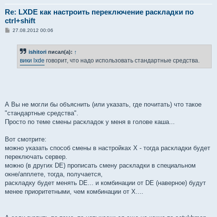
Re: LXDE как настроить переключение раскладки по
ctrl+shift
С
27.08.2012 00:06
о
о
б
ishitori
писал(а):
↑
щ
е
вики lxde
говорит, что надо использовать стандартные средства.
н
и
е
А Вы не могли бы объяснить (или указать, где почитать) что такое
"стандартные средства".
Просто по теме смены раскладок у меня в голове каша...
Вот смотрите:
можно указать способ смены в настройках X - тогда раскладки будет
переключать сервер.
можно (в других DE) прописать смену раскладки в специальном
окне/апплете, тогда, получается,
раскладку будет менять DE... и комбинации от DE (наверное) будут
менее приоритетными, чем комбинации от X....