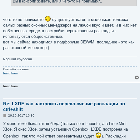
Вы в консоли живете, или я чего-то не понимаю?..
чего-то не понимаете
существует вагон и маленькая тележка
самых разных оконных менеджеров на любой вкус и цвет. и в них нет
собственных средств настройки переключения раскладки -
используются общесистемные.
вот мы сейчас находимся в подфоруме DE/WM: последнее - это как
раз оконный менеджер )
морнинг круассан..
Спасибо сказали:
bandibom
bandibom
Re: LXDE как настроить переключение раскладки по
ctrl+shift
С
26.10.2017 10:36
о
о
У меня тоже была такая беда (Только не в Lubuntu, а в LinuxMint
б
Xfce. Я снес Xfce, затем установил Openbox. LXDE построена на
щ
е
Openbox, так что мой ответ релевантным будет
). Раскладки
н