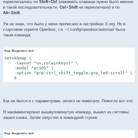
переключались по
Shift
+
Ctrl
(нажимать клавиши нужно было именно
и
е
в такой последовательности,
Ctrl
+
Shift
не переключали) и по
Alt
+
Shift
.
Уж не знаю, что было у меня прописано в настройках X.org. Но в
стартовом скрипте Openbox, т.е.
~/.config/openbox/autostart
была
такая команда:
Код:
Выделить всё
setxkbmap \

    -layout "us,ru(winkeys)" \

    -model "pc105" \

    -option "grp:ctrl_shift_toggle,grp_led:scroll" \

    &
Как ни бился я с параметрами, ничего не помогало. Помогло вот что:
Я закомментировал вышеупомянутую команду, вышел из системы,
зашел снова. Затем запустил в командной строке:
Код:
Выделить всё