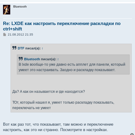
Bluetooth
Re: LXDE как настроить переключение раскладки по
ctrl+shift
С
21.08.2012 21:35
о
о
б
DTF
писал(а):
↑
щ
е
н
Bluetooth
писал(а):
↑
и
е
В lxde вообще-то уже давно есть апплет для панели, который
умеет это настраивать. Заодно и раскладку показывает.
Да? А как он называется и где находится?
ТОт, который нашел я, умеет только раскладку показывать,
переключать не умеет
Вот как раз тот, что показывает, там можно и переключение
настроить, как это ни странно. Посмотрите в настройках.