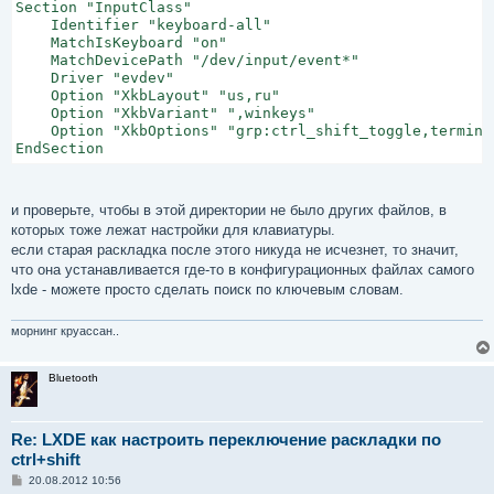
Section "InputClass"

    Identifier "keyboard-all"

    MatchIsKeyboard "on"

    MatchDevicePath "/dev/input/event*"

    Driver "evdev"

    Option "XkbLayout" "us,ru"

    Option "XkbVariant" ",winkeys"

    Option "XkbOptions" "grp:ctrl_shift_toggle,terminat
EndSection
и проверьте, чтобы в этой директории не было других файлов, в
которых тоже лежат настройки для клавиатуры.
если старая раскладка после этого никуда не исчезнет, то значит,
что она устанавливается где-то в конфигурационных файлах самого
lxde - можете просто сделать поиск по ключевым словам.
морнинг круассан..
Bluetooth
Re: LXDE как настроить переключение раскладки по
ctrl+shift
С
20.08.2012 10:56
о