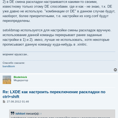
2) в DE смена раскладки настраивается какими-то своими,
известному только этому DE способами. где и как - не знаю, т.к. DE
уже давно не использую. "комбинации от DE" в данном случае будут,
наоборот, более приоритетными, т.е. настройки из xorg.conf будут
переопределены.
setxkbmap используется для настройки смены раскладок вручную.
использование данной команды перекрывает ранее заданные
настройки в 1) и 2). имхо, лучше не использовать, хотя некоторые
прописывают данную команду куда-нибудь в .xinitrc.
морнинг круассан..
Спасибо сказали:
bandibom
Bizdelnick
Модератор
Re: LXDE как настроить переключение раскладки по
ctrl+shift
С
27.08.2012 01:46
о
о
б
ishitori
писал(а):
↑
щ
е