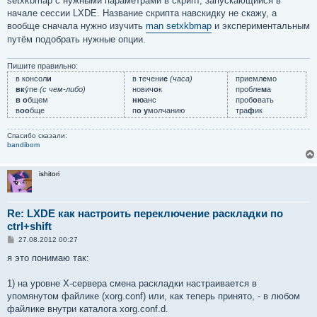
setxkbmap с нужными параметрами в скрипт, запускающийся в
начале сессии LXDE. Название скрипта навскидку не скажу, а
вообще сначала нужно изучить
man setxkbmap
и экспериментальным
путём подобрать нужные опции.
Пишите правильно:
в консол
и
в течени
е
(часа)
приемл
е
мо
вк
у́пе
(с чем-либо)
нович
о
к
пробле
м
а
в о
бщем
ню
анс
проб
о
вать
в
оо
бще
п
о у
молчанию
тра
ф
ик
Спасибо сказали:
bandibom
ishitori
Re: LXDE как настроить переключение раскладки по
ctrl+shift
С
27.08.2012 00:27
о
о
я это понимаю так:
б
щ
е
1) на уровне X-сервера смена раскладки настраивается в
н
упомянутом файлике (xorg.conf) или, как теперь принято, - в любом
и
е
файлике внутри каталога xorg.conf.d.