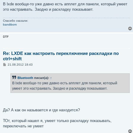
о
В lxde вообще-то уже давно есть апплет для панели, который умеет
б
это настраивать. Заодно и раскладку показывает.
щ
е
н
Спасибо сказали:
и
bandibom
е
DTF
Re: LXDE как настроить переключение раскладки по
ctrl+shift
С
21.08.2012 18:43
о
о
б
Bluetooth
писал(а):
↑
щ
е
В lxde вообще-то уже давно есть апплет для панели, который
н
умеет это настраивать. Заодно и раскладку показывает.
и
е
Да? А как он называется и где находится?
ТОт, который нашел я, умеет только раскладку показывать,
переключать не умеет