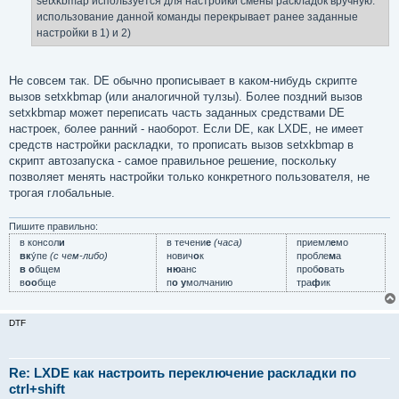
setxkbmap используется для настройки смены раскладок вручную.
н
использование данной команды перекрывает ранее заданные
и
е
настройки в 1) и 2)
Не совсем так. DE обычно прописывает в каком-нибудь скрипте
вызов setxkbmap (или аналогичной тулзы). Более поздний вызов
setxkbmap может переписать часть заданных средствами DE
настроек, более ранний - наоборот. Если DE, как LXDE, не имеет
средств настройки раскладки, то прописать вызов setxkbmap в
скрипт автозапуска - самое правильное решение, поскольку
позволяет менять настройки только конкретного пользователя, не
трогая глобальные.
Пишите правильно:
в консол
и
в течени
е
(часа)
приемл
е
мо
вк
у́пе
(с чем-либо)
нович
о
к
пробле
м
а
в о
бщем
ню
анс
проб
о
вать
в
оо
бще
п
о у
молчанию
тра
ф
ик
DTF
Re: LXDE как настроить переключение раскладки по
ctrl+shift