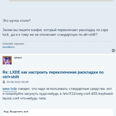
е
Это шутка чтоли?
Зачем вы пишите конфиг, который переключает раскладку по caps
lock, да и к тому же не отключает стандартную по alt+shift?
Спасибо сказали:
bandibom
ishitori
Re: LXDE как настроить переключение раскладки по
ctrl+shift
С
20.08.2012 00:08
о
о
вики lxde
говорит, что надо использовать стандартные средства. вот
б
и попробуйте засунуть куда-нибудь в /etc/X11/xorg.conf.d/01-keyboard-
щ
е
layout.conf что-нибудь типа:
н
и
е
Код:
Выделить всё