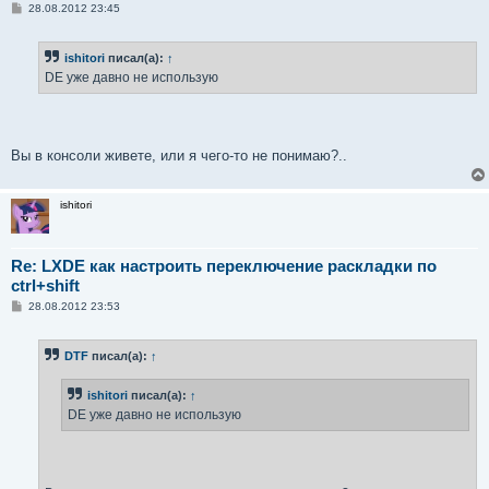
С
28.08.2012 23:45
о
о
б
ishitori
писал(а):
↑
щ
е
DE уже давно не использую
н
и
е
Вы в консоли живете, или я чего-то не понимаю?..
ishitori
Re: LXDE как настроить переключение раскладки по
ctrl+shift
С
28.08.2012 23:53
о
о
б
DTF
писал(а):
↑
щ
е
н
ishitori
писал(а):
↑
и
е
DE уже давно не использую