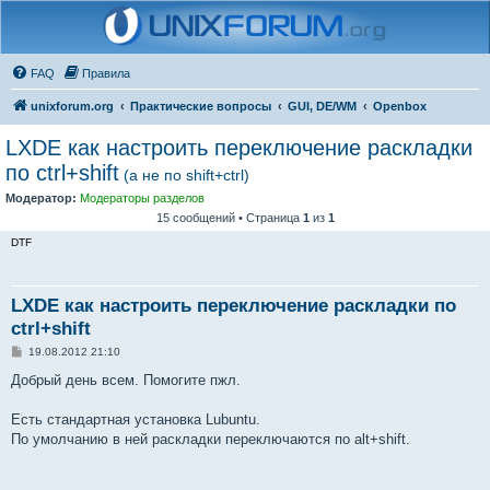
FAQ
Правила
unixforum.org
Практические вопросы
GUI, DE/WM
Openbox
LXDE как настроить переключение раскладки
по ctrl+shift
(а не по shift+ctrl)
Модератор:
Модераторы разделов
15 сообщений • Страница
1
из
1
DTF
LXDE как настроить переключение раскладки по
ctrl+shift
С
19.08.2012 21:10
о
о
Добрый день всем. Помогите пжл.
б
щ
е
Есть стандартная установка Lubuntu.
н
По умолчанию в ней раскладки переключаются по alt+shift.
и
е