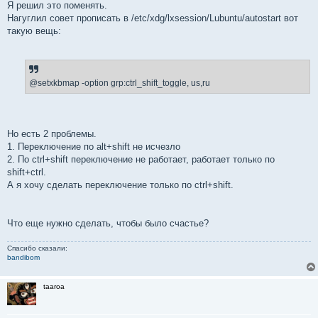
Я решил это поменять.
Нагуглил совет прописать в /etc/xdg/lxsession/Lubuntu/autostart вот
такую вещь:
@setxkbmap -option grp:ctrl_shift_toggle, us,ru
Но есть 2 проблемы.
1. Переключение по alt+shift не исчезло
2. По ctrl+shift переключение не работает, работает только по
shift+ctrl.
А я хочу сделать переключение только по ctrl+shift.
Что еще нужно сделать, чтобы было счастье?
Спасибо сказали:
bandibom
taaroa