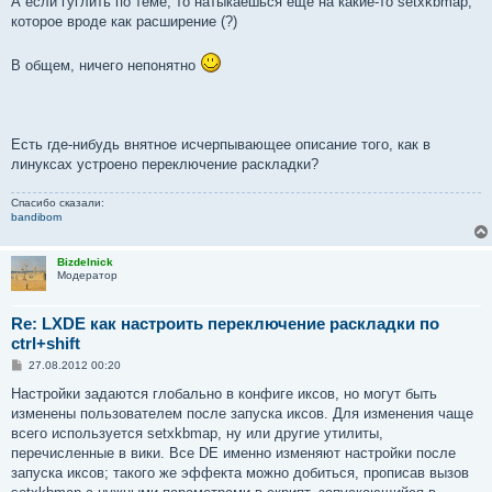
А если гуглить по теме, то натыкаешься еще на какие-то setxkbmap,
которое вроде как расширение (?)
В общем, ничего непонятно
Есть где-нибудь внятное исчерпывающее описание того, как в
линуксах устроено переключение раскладки?
Спасибо сказали:
bandibom
Bizdelnick
Модератор
Re: LXDE как настроить переключение раскладки по
ctrl+shift
С
27.08.2012 00:20
о
о
Настройки задаются глобально в конфиге иксов, но могут быть
б
изменены пользователем после запуска иксов. Для изменения чаще
щ
е
всего используется setxkbmap, ну или другие утилиты,
н
перечисленные в вики. Все DE именно изменяют настройки после
и
е
запуска иксов; такого же эффекта можно добиться, прописав вызов