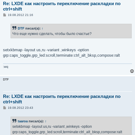
Re: LXDE как настроить переключение раскладки по
ctrl+shift
С
19.08.2012 21:16
о
о
б
DTF
писал(а):
↑
щ
е
Что еще нужно сделать, чтобы было счастье?
н
и
е
setxkbmap -layout us,ru -variant ,winkeys -option
grp:caps_toggle,grp_led:scroll,terminate:ctrl_alt_bksp,compose:ralt
:wq
DTF
Re: LXDE как настроить переключение раскладки по
ctrl+shift
С
19.08.2012 23:43
о
о
б
taaroa
писал(а):
↑
щ
е
setxkbmap -layout us,ru -variant ,winkeys -option
н
grp:caps_toggle,grp_led:scroll,terminate:ctrl_alt_bksp,compose:ralt
и