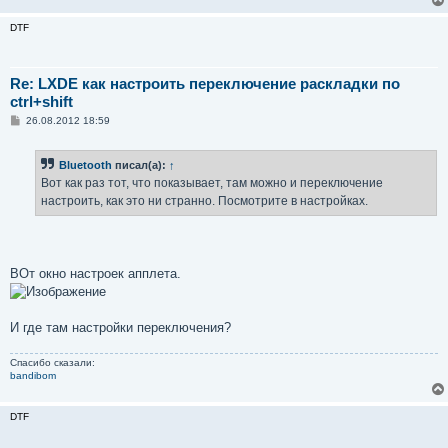
DTF
Re: LXDE как настроить переключение раскладки по
ctrl+shift
С
26.08.2012 18:59
о
о
б
Bluetooth
писал(а):
↑
щ
е
Вот как раз тот, что показывает, там можно и переключение
н
настроить, как это ни странно. Посмотрите в настройках.
и
е
ВОт окно настроек апплета.
И где там настройки переключения?
Спасибо сказали:
bandibom
DTF