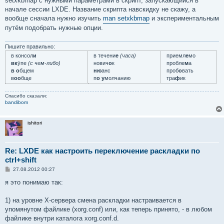
setxkbmap с нужными параметрами в скрипт, запускающийся в
начале сессии LXDE. Название скрипта навскидку не скажу, а
вообще сначала нужно изучить
man setxkbmap
и экспериментальным
путём подобрать нужные опции.
Пишите правильно:
в консол
и
в течени
е
(часа)
приемл
е
мо
вк
у́пе
(с чем-либо)
нович
о
к
пробле
м
а
в о
бщем
ню
анс
проб
о
вать
в
оо
бще
п
о у
молчанию
тра
ф
ик
Спасибо сказали:
bandibom
ishitori
Re: LXDE как настроить переключение раскладки по
ctrl+shift
С
27.08.2012 00:27
о
о
я это понимаю так:
б
щ
е
1) на уровне X-сервера смена раскладки настраивается в
н
упомянутом файлике (xorg.conf) или, как теперь принято, - в любом
и
е
файлике внутри каталога xorg.conf.d.