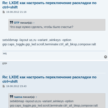
Re: LXDE как настроить переключение раскладки по
ctrl+shift
С
19.08.2012 21:16
о
о
б
DTF
писал(а):
↑
щ
е
Что еще нужно сделать, чтобы было счастье?
н
и
е
setxkbmap -layout us,ru -variant ,winkeys -option
grp:caps_toggle,grp_led:scroll,terminate:ctrl_alt_bksp,compose:ralt
:wq
DTF
Re: LXDE как настроить переключение раскладки по
ctrl+shift
С
19.08.2012 23:43
о
о
б
taaroa
писал(а):
↑
щ
е
setxkbmap -layout us,ru -variant ,winkeys -option
н
grp:caps_toggle,grp_led:scroll,terminate:ctrl_alt_bksp,compose:ralt
и