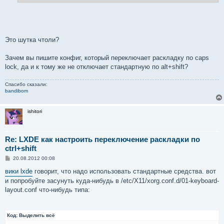
е
Это шутка чтоли?
Зачем вы пишите конфиг, который переключает раскладку по caps
lock, да и к тому же не отключает стандартную по alt+shift?
Спасибо сказали:
bandibom
ishitori
Re: LXDE как настроить переключение раскладки по
ctrl+shift
С
20.08.2012 00:08
о
о
вики lxde
говорит, что надо использовать стандартные средства. вот
б
и попробуйте засунуть куда-нибудь в /etc/X11/xorg.conf.d/01-keyboard-
щ
е
layout.conf что-нибудь типа:
н
и
е
Код:
Выделить всё