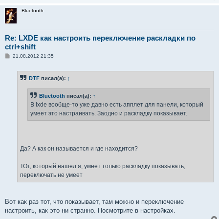
Bluetooth
Re: LXDE как настроить переключение раскладки по
ctrl+shift
С
21.08.2012 21:35
о
о
б
DTF
писал(а):
↑
щ
е
н
Bluetooth
писал(а):
↑
и
е
В lxde вообще-то уже давно есть апплет для панели, который
умеет это настраивать. Заодно и раскладку показывает.
Да? А как он называется и где находится?
ТОт, который нашел я, умеет только раскладку показывать,
переключать не умеет
Вот как раз тот, что показывает, там можно и переключение
настроить, как это ни странно. Посмотрите в настройках.