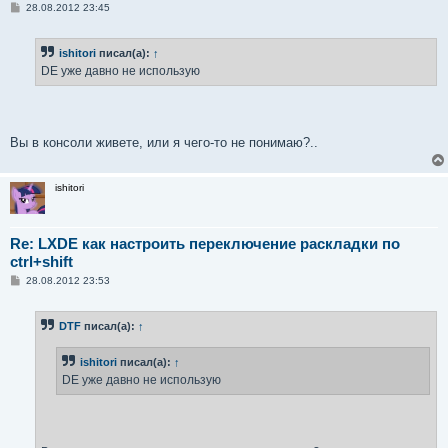
С
28.08.2012 23:45
о
о
б
ishitori
писал(а):
↑
щ
е
DE уже давно не использую
н
и
е
Вы в консоли живете, или я чего-то не понимаю?..
ishitori
Re: LXDE как настроить переключение раскладки по
ctrl+shift
С
28.08.2012 23:53
о
о
б
DTF
писал(а):
↑
щ
е
н
ishitori
писал(а):
↑
и
е
DE уже давно не использую