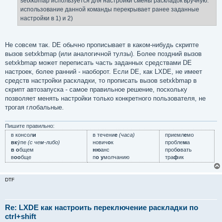
setxkbmap используется для настройки смены раскладок вручную.
н
использование данной команды перекрывает ранее заданные
и
е
настройки в 1) и 2)
Не совсем так. DE обычно прописывает в каком-нибудь скрипте
вызов setxkbmap (или аналогичной тулзы). Более поздний вызов
setxkbmap может переписать часть заданных средствами DE
настроек, более ранний - наоборот. Если DE, как LXDE, не имеет
средств настройки раскладки, то прописать вызов setxkbmap в
скрипт автозапуска - самое правильное решение, поскольку
позволяет менять настройки только конкретного пользователя, не
трогая глобальные.
Пишите правильно:
в консол
и
в течени
е
(часа)
приемл
е
мо
вк
у́пе
(с чем-либо)
нович
о
к
пробле
м
а
в о
бщем
ню
анс
проб
о
вать
в
оо
бще
п
о у
молчанию
тра
ф
ик
DTF
Re: LXDE как настроить переключение раскладки по
ctrl+shift