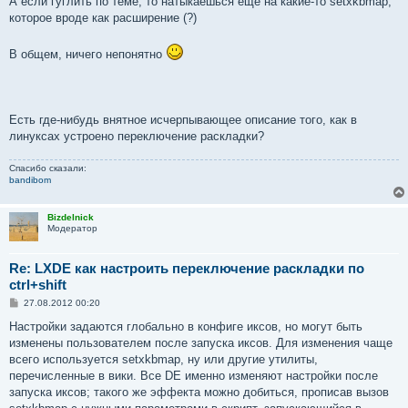
А если гуглить по теме, то натыкаешься еще на какие-то setxkbmap,
которое вроде как расширение (?)
В общем, ничего непонятно
Есть где-нибудь внятное исчерпывающее описание того, как в
линуксах устроено переключение раскладки?
Спасибо сказали:
bandibom
Bizdelnick
Модератор
Re: LXDE как настроить переключение раскладки по
ctrl+shift
С
27.08.2012 00:20
о
о
Настройки задаются глобально в конфиге иксов, но могут быть
б
изменены пользователем после запуска иксов. Для изменения чаще
щ
е
всего используется setxkbmap, ну или другие утилиты,
н
перечисленные в вики. Все DE именно изменяют настройки после
и
е
запуска иксов; такого же эффекта можно добиться, прописав вызов