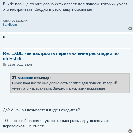
о
В lxde вообще-то уже давно есть апплет для панели, который умеет
б
это настраивать. Заодно и раскладку показывает.
щ
е
н
Спасибо сказали:
и
bandibom
е
DTF
Re: LXDE как настроить переключение раскладки по
ctrl+shift
С
21.08.2012 18:43
о
о
б
Bluetooth
писал(а):
↑
щ
е
В lxde вообще-то уже давно есть апплет для панели, который
н
умеет это настраивать. Заодно и раскладку показывает.
и
е
Да? А как он называется и где находится?
ТОт, который нашел я, умеет только раскладку показывать,
переключать не умеет