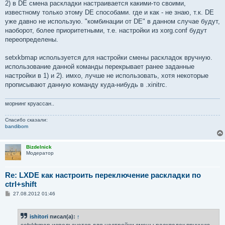
2) в DE смена раскладки настраивается какими-то своими,
известному только этому DE способами. где и как - не знаю, т.к. DE
уже давно не использую. "комбинации от DE" в данном случае будут,
наоборот, более приоритетными, т.е. настройки из xorg.conf будут
переопределены.
setxkbmap используется для настройки смены раскладок вручную.
использование данной команды перекрывает ранее заданные
настройки в 1) и 2). имхо, лучше не использовать, хотя некоторые
прописывают данную команду куда-нибудь в .xinitrc.
морнинг круассан..
Спасибо сказали:
bandibom
Bizdelnick
Модератор
Re: LXDE как настроить переключение раскладки по
ctrl+shift
С
27.08.2012 01:46
о
о
б
ishitori
писал(а):
↑
щ
е