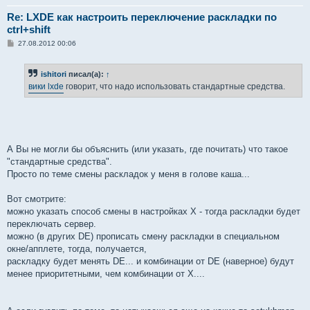
Re: LXDE как настроить переключение раскладки по
ctrl+shift
С
27.08.2012 00:06
о
о
б
ishitori
писал(а):
↑
щ
е
вики lxde
говорит, что надо использовать стандартные средства.
н
и
е
А Вы не могли бы объяснить (или указать, где почитать) что такое
"стандартные средства".
Просто по теме смены раскладок у меня в голове каша...
Вот смотрите:
можно указать способ смены в настройках X - тогда раскладки будет
переключать сервер.
можно (в других DE) прописать смену раскладки в специальном
окне/апплете, тогда, получается,
раскладку будет менять DE... и комбинации от DE (наверное) будут
менее приоритетными, чем комбинации от X....