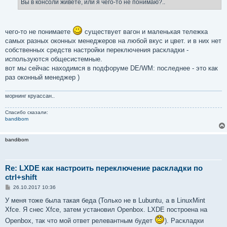
Вы в консоли живете, или я чего-то не понимаю?..
чего-то не понимаете
существует вагон и маленькая тележка
самых разных оконных менеджеров на любой вкус и цвет. и в них нет
собственных средств настройки переключения раскладки -
используются общесистемные.
вот мы сейчас находимся в подфоруме DE/WM: последнее - это как
раз оконный менеджер )
морнинг круассан..
Спасибо сказали:
bandibom
bandibom
Re: LXDE как настроить переключение раскладки по
ctrl+shift
С
26.10.2017 10:36
о
о
У меня тоже была такая беда (Только не в Lubuntu, а в LinuxMint
б
Xfce. Я снес Xfce, затем установил Openbox. LXDE построена на
щ
е
Openbox, так что мой ответ релевантным будет
). Раскладки
н