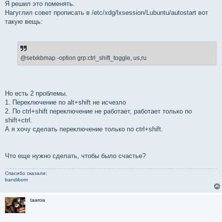
Я решил это поменять.
Нагуглил совет прописать в /etc/xdg/lxsession/Lubuntu/autostart вот
такую вещь:
@setxkbmap -option grp:ctrl_shift_toggle, us,ru
Но есть 2 проблемы.
1. Переключение по alt+shift не исчезло
2. По ctrl+shift переключение не работает, работает только по
shift+ctrl.
А я хочу сделать переключение только по ctrl+shift.
Что еще нужно сделать, чтобы было счастье?
Спасибо сказали:
bandibom
taaroa