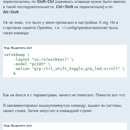
переключались по
Shift
+
Ctrl
(нажимать клавиши нужно было именно
и
е
в такой последовательности,
Ctrl
+
Shift
не переключали) и по
Alt
+
Shift
.
Уж не знаю, что было у меня прописано в настройках X.org. Но в
стартовом скрипте Openbox, т.е.
~/.config/openbox/autostart
была
такая команда:
Код:
Выделить всё
setxkbmap \

    -layout "us,ru(winkeys)" \

    -model "pc105" \

    -option "grp:ctrl_shift_toggle,grp_led:scroll" \

    &
Как ни бился я с параметрами, ничего не помогало. Помогло вот что:
Я закомментировал вышеупомянутую команду, вышел из системы,
зашел снова. Затем запустил в командной строке:
Код:
Выделить всё