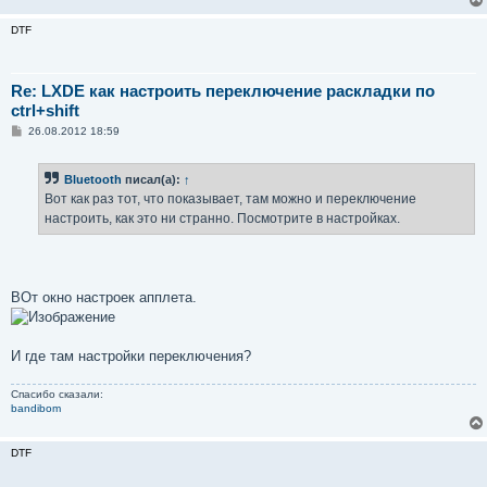
DTF
Re: LXDE как настроить переключение раскладки по
ctrl+shift
С
26.08.2012 18:59
о
о
б
Bluetooth
писал(а):
↑
щ
е
Вот как раз тот, что показывает, там можно и переключение
н
настроить, как это ни странно. Посмотрите в настройках.
и
е
ВОт окно настроек апплета.
И где там настройки переключения?
Спасибо сказали:
bandibom
DTF