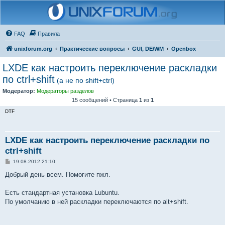
FAQ
Правила
unixforum.org
Практические вопросы
GUI, DE/WM
Openbox
LXDE как настроить переключение раскладки
по ctrl+shift
(а не по shift+ctrl)
Модератор:
Модераторы разделов
15 сообщений • Страница
1
из
1
DTF
LXDE как настроить переключение раскладки по
ctrl+shift
С
19.08.2012 21:10
о
о
Добрый день всем. Помогите пжл.
б
щ
е
Есть стандартная установка Lubuntu.
н
По умолчанию в ней раскладки переключаются по alt+shift.
и
е