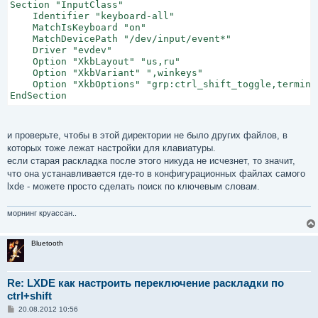
Section "InputClass"

    Identifier "keyboard-all"

    MatchIsKeyboard "on"

    MatchDevicePath "/dev/input/event*"

    Driver "evdev"

    Option "XkbLayout" "us,ru"

    Option "XkbVariant" ",winkeys"

    Option "XkbOptions" "grp:ctrl_shift_toggle,terminat
EndSection
и проверьте, чтобы в этой директории не было других файлов, в
которых тоже лежат настройки для клавиатуры.
если старая раскладка после этого никуда не исчезнет, то значит,
что она устанавливается где-то в конфигурационных файлах самого
lxde - можете просто сделать поиск по ключевым словам.
морнинг круассан..
Bluetooth
Re: LXDE как настроить переключение раскладки по
ctrl+shift
С
20.08.2012 10:56
о