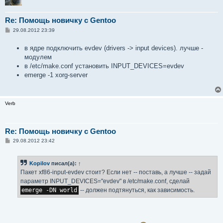
Re: Помощь новичку с Gentoo
С
29.08.2012 23:39
о
о
в ядре подключить evdev (drivers -> input devices). лучше -
б
щ
модулем
е
в /etc/make.conf установить INPUT_DEVICES=evdev
н
и
emerge -1 xorg-server
е
Verb
Re: Помощь новичку с Gentoo
С
29.08.2012 23:42
о
о
б
Kopilov
писал(а):
↑
щ
е
Пакет xf86-input-evdev стоит? Если нет -- поставь, а лучше -- задай
н
параметр INPUT_DEVICES="evdev" в /etc/make.conf, сделай
и
е
emerge -DN world
-- должен подтянуться, как зависимость.