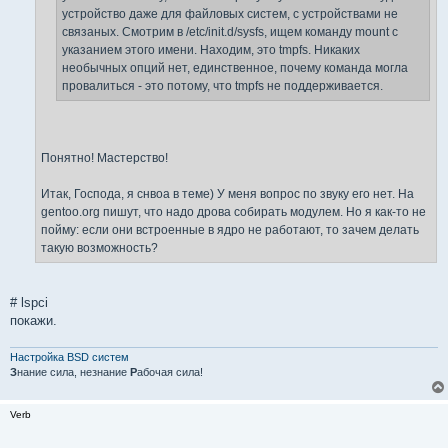
устройство даже для файловых систем, с устройствами не
связаных. Смотрим в /etc/init.d/sysfs, ищем команду mount с
указанием этого имени. Находим, это tmpfs. Никаких
необычных опций нет, единственное, почему команда могла
провалиться - это потому, что tmpfs не поддерживается.
Понятно! Мастерство!
Итак, Господа, я снвоа в теме) У меня вопрос по звуку его нет. На
gentoo.org пишут, что надо дрова собирать модулем. Но я как-то не
пойму: если они встроенные в ядро не работают, то зачем делать
такую возможность?
# lspci
покажи.
Настройка BSD систем
З
нание сила, незнание
Р
абочая сила!
Verb