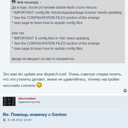
Verb
писал(а):
↑
щ
е
Да и еще, после установки adobe-flash стало писать
н
* IMPORTANT: config file '/etc/portage/package.license' needs updating.
и
е
* See the CONFIGURATION FILES section of the emerge
* man page to learn how to update config files.
или так
* IMPORTANT: 6 config files in '/etc' need updating.
* See the CONFIGURATION FILES section of the emerge
* man page to learn how to update config files.
вроде не мешает но как-то неприятно.
Это вам etc-update или dispatch-conf. Очень советую сперва понять,
что эти утилиты делают, иначе не удивляйтесь, почему настройки
чего-либо слетели
/dev/random
Администратор
Re: Помощь новичку с Gentoo
С
31.08.2012 16:00
о
о