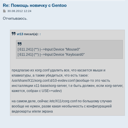
Re: Помощь новичку с Gentoo
С
30.08.2012 12:24
о
о
Отчитываюсь.
б
щ
е
н
vr13
писал(а):
↑
и
е
[ 611.241] (**) |-->Input Device "Mouse0"
[ 611.241] (**) |-->Input Device "Keyboard0"
предлагаю из xorg.conf удалить все, что касается мыши и
клавиатуры, а также убедиться, что есть такое:
/usr/share/X11/xorg.conf.d/10-evdev.conf (вообще-то это часть
инсталляции x11-base/xorg-server, т.е быть должен, если xorg-server,
кажется, собран с USE=+udev)
на самом деле, сейчас /etc/X11/corg.conf по большому случаю
вообще не нужен, разве какая необычность с конфигурацией
видеокарты и/или экрана