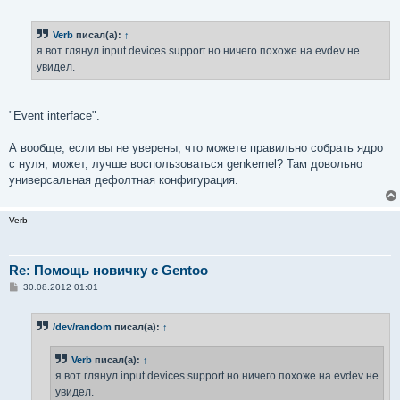
о
о
б
Verb
писал(а):
↑
щ
е
я вот глянул input devices support но ничего похоже на evdev не
н
увидел.
и
е
"Event interface".
А вообще, если вы не уверены, что можете правильно собрать ядро
с нуля, может, лучше воспользоваться genkernel? Там довольно
универсальная дефолтная конфигурация.
Verb
Re: Помощь новичку с Gentoo
С
30.08.2012 01:01
о
о
б
/dev/random
писал(а):
↑
щ
е
н
Verb
писал(а):
↑
и
е
я вот глянул input devices support но ничего похоже на evdev не
увидел.