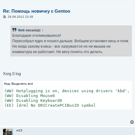
Re: Помощь новичку с Gentoo
С
29.08.2012 23:38
о
о
б
Verb
писал(а):
↑
щ
е
Благодарю откликнувшихся!
н
Пересобрал ядро и пошел дальше. Вобщем установил иксы и гном.
и
е
Но когда захожу в иксы - все загружается но ни мышка ни
клавиатура не работают. Не могу понять что делать.
Xorg.0.log
Код:
Выделить всё
(WW) Hotplugging is on, devices using drivers 'kbd', '
(WW) Disabling Mouse0

(WW) Disabling Keyboard0

(EE) [drm] No DRICreatePCIBusID symbol
vr13