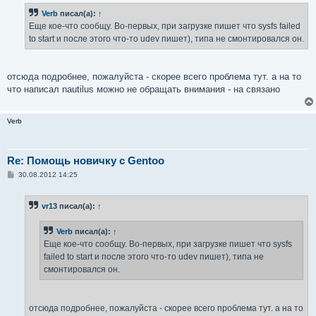
б
Verb
писал(а):
↑
щ
е
Еще кое-что сообщу. Во-первых, при загрузке пишет что sysfs failed
н
to start и после этого что-то udev пишет), типа не смонтировался он.
и
е
отсюда подробнее, пожалуйста - скорее всего проблема тут. а на то
что написал nautilus можно не обращать внимания - на связано
Verb
Re: Помощь новичку с Gentoo
С
30.08.2012 14:25
о
о
б
vr13
писал(а):
↑
щ
е
н
Verb
писал(а):
↑
и
е
Еще кое-что сообщу. Во-первых, при загрузке пишет что sysfs
failed to start и после этого что-то udev пишет), типа не
смонтировался он.
отсюда подробнее, пожалуйста - скорее всего проблема тут. а на то