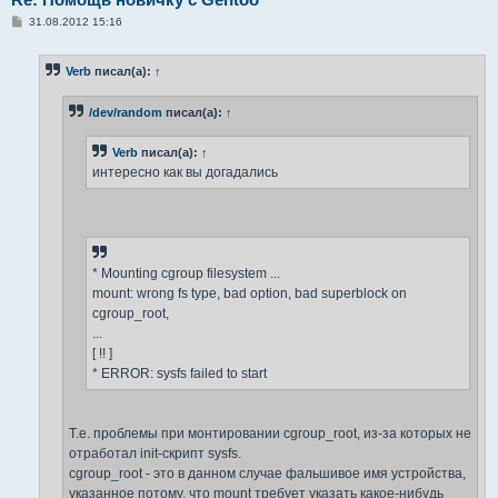
С
31.08.2012 15:16
о
о
б
Verb
писал(а):
↑
щ
е
н
/dev/random
писал(а):
↑
и
е
Verb
писал(а):
↑
интересно как вы догадались
* Mounting cgroup filesystem ...
mount: wrong fs type, bad option, bad superblock on
cgroup_root,
...
[ !! ]
* ERROR: sysfs failed to start
Т.е. проблемы при монтировании cgroup_root, из-за которых не
отработал init-скрипт sysfs.
cgroup_root - это в данном случае фальшивое имя устройства,
указанное потому, что mount требует указать какое-нибудь