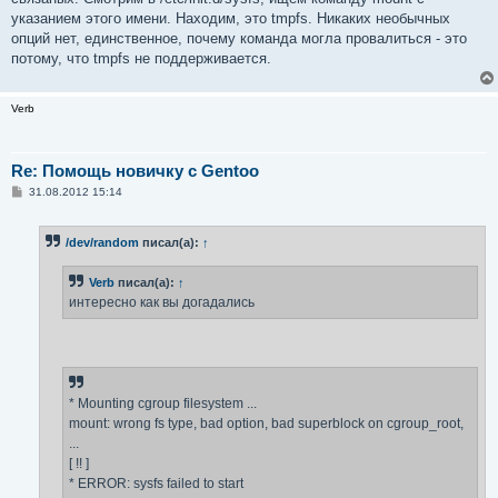
указанием этого имени. Находим, это tmpfs. Никаких необычных
опций нет, единственное, почему команда могла провалиться - это
потому, что tmpfs не поддерживается.
Verb
Re: Помощь новичку с Gentoo
С
31.08.2012 15:14
о
о
б
/dev/random
писал(а):
↑
щ
е
н
Verb
писал(а):
↑
и
е
интересно как вы догадались
* Mounting cgroup filesystem ...
mount: wrong fs type, bad option, bad superblock on cgroup_root,
...
[ !! ]
* ERROR: sysfs failed to start