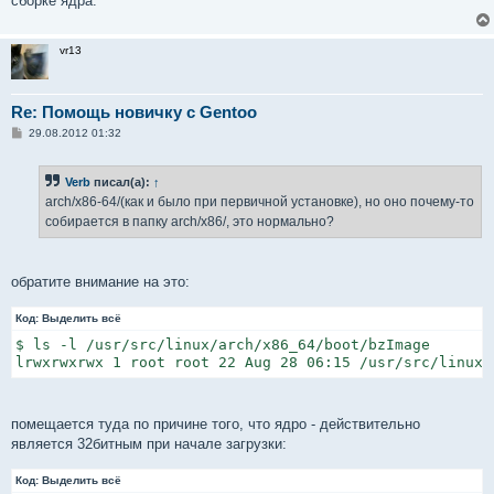
сборке ядра.
и
е
vr13
Re: Помощь новичку с Gentoo
С
29.08.2012 01:32
о
о
б
Verb
писал(а):
↑
щ
е
arch/x86-64/(как и было при первичной установке), но оно почему-то
н
собирается в папку arch/x86/, это нормально?
и
е
обратите внимание на это:
Код:
Выделить всё
$ ls -l /usr/src/linux/arch/x86_64/boot/bzImage

lrwxrwxrwx 1 root root 22 Aug 28 06:15 /usr/src/linux/
помещается туда по причине того, что ядро - действительно
является 32битным при начале загрузки:
Код:
Выделить всё