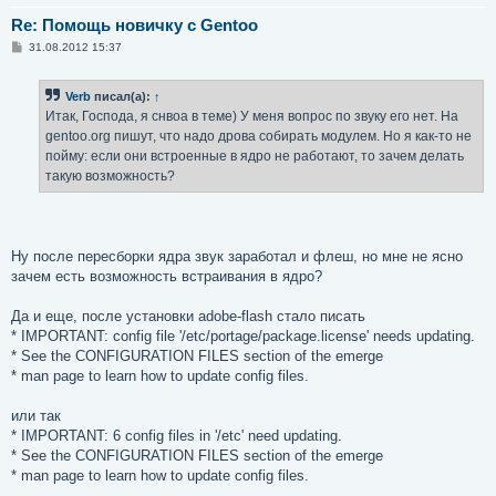
Re: Помощь новичку с Gentoo
С
31.08.2012 15:37
о
о
б
Verb
писал(а):
↑
щ
е
Итак, Господа, я снвоа в теме) У меня вопрос по звуку его нет. На
н
gentoo.org пишут, что надо дрова собирать модулем. Но я как-то не
и
е
пойму: если они встроенные в ядро не работают, то зачем делать
такую возможность?
Ну после пересборки ядра звук заработал и флеш, но мне не ясно
зачем есть возможность встраивания в ядро?
Да и еще, после установки adobe-flash стало писать
* IMPORTANT: config file '/etc/portage/package.license' needs updating.
* See the CONFIGURATION FILES section of the emerge
* man page to learn how to update config files.
или так
* IMPORTANT: 6 config files in '/etc' need updating.
* See the CONFIGURATION FILES section of the emerge
* man page to learn how to update config files.