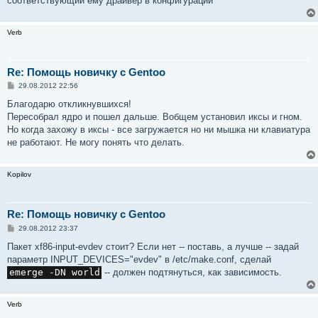
соответствующий ему драйвер в конфигурации
Verb
Re: Помощь новичку с Gentoo
С
29.08.2012 22:56
о
о
Благодарю откликнувшихся!
б
Пересобрал ядро и пошел дальше. Вобщем установил иксы и гном.
щ
е
Но когда захожу в иксы - все загружается но ни мышка ни клавиатура
н
не работают. Не могу понять что делать.
и
е
Kopilov
Re: Помощь новичку с Gentoo
С
29.08.2012 23:37
о
о
Пакет xf86-input-evdev стоит? Если нет -- поставь, а лучше -- задай
б
параметр INPUT_DEVICES="evdev" в /etc/make.conf, сделай
щ
е
emerge -DN world
-- должен подтянуться, как зависимость.
н
и
е
Verb