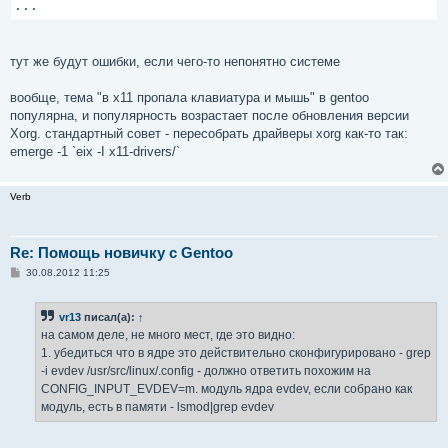
...
тут же будут ошибки, если чего-то непонятно системе
вообще, тема "в x11 пропала клавиатура и мышь" в gentoo
популярна, и популярность возрастает после обновления версии
Xorg. стандартный совет - пересобрать драйверы xorg как-то так:
emerge -1 `eix -I x11-drivers/`
Verb
Re: Помощь новичку с Gentoo
С
30.08.2012 11:25
о
о
б
vr13
писал(а):
↑
щ
е
на самом деле, не много мест, где это видно:
н
1. убедиться что в ядре это действительно сконфигурировано - grep
и
е
-i evdev /usr/src/linux/.config - должно ответить похожим на
CONFIG_INPUT_EVDEV=m. модуль ядра evdev, если собрано как
модуль, есть в памяти - lsmod|grep evdev