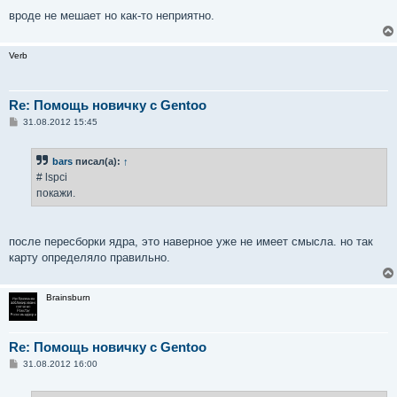
вроде не мешает но как-то неприятно.
Verb
Re: Помощь новичку с Gentoo
С
31.08.2012 15:45
о
о
б
bars
писал(а):
↑
щ
е
# lspci
н
покажи.
и
е
после пересборки ядра, это наверное уже не имеет смысла. но так
карту определяло правильно.
Brainsburn
Re: Помощь новичку с Gentoo
С
31.08.2012 16:00
о
о
б