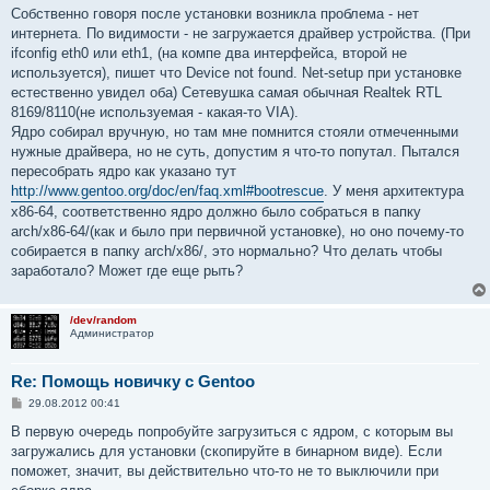
е
Собственно говоря после установки возникла проблема - нет
н
интернета. По видимости - не загружается драйвер устройства. (При
и
е
ifconfig eth0 или eth1, (на компе два интерфейса, второй не
используется), пишет что Device not found. Net-setup при установке
естественно увидел оба) Сетевушка самая обычная Realtek RTL
8169/8110(не используемая - какая-то VIA).
Ядро собирал вручную, но там мне помнится стояли отмеченными
нужные драйвера, но не суть, допустим я что-то попутал. Пытался
пересобрать ядро как указано тут
http://www.gentoo.org/doc/en/faq.xml#bootrescue
. У меня архитектура
x86-64, соответственно ядро должно было собраться в папку
arch/x86-64/(как и было при первичной установке), но оно почему-то
собирается в папку arch/x86/, это нормально? Что делать чтобы
заработало? Может где еще рыть?
/dev/random
Администратор
Re: Помощь новичку с Gentoo
С
29.08.2012 00:41
о
о
В первую очередь попробуйте загрузиться с ядром, с которым вы
б
загружались для установки (скопируйте в бинарном виде). Если
щ
е
поможет, значит, вы действительно что-то не то выключили при
н