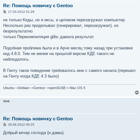
Re: Помощь новичку с Gentoo
С
17.03.2012 01:29
о
о
не только Кеды, но и иксы, и целиком перезагружал компьютер.
б
Несколько раз проделывал (генерировал, перезагружал), но
щ
е
безрезультатно.
н
только Перекомпиляция glibc давала результат.
и
е
Подобная проблема была и в Арче месяц тому назад при установке
кед 4.8.0. Тем не менее на прошлой версии КДЕ такого не
наблюдалось.
В Генту такое поведение требовалось мне с самого начала (перешел
на Генту когда КДЕ 4.3 было)
Ubuntu-->Debian-->Gentoo-->openSUSE-> Mac OS X
Verb
Re: Помощь новичку с Gentoo
С
29.08.2012 00:25
о
о
Добрый вечер господа (и дамы).
б
щ