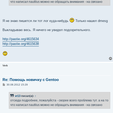
что написал nautilus можно не обращать внимания - на связано
Я не знаю пишется ли тот лог куда-нибудь
Только нашел dmesg
Выкладываю весь. Я ничего не увидел подозрительного.
http://pastie.org/4615634
http://pastie.org/4615638
Verb
Re: Помощь новичку с Gentoo
С
30.08.2012 15:29
о
о
б
vr13
писал(а):
↑
щ
е
отсюда подробнее, пожалуйста - скорее всего проблема тут. а на то
н
что написал nautilus можно не обращать внимания - на связано
и
е