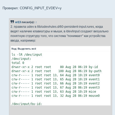
Проверил: CONFIG_INPUT_EVDEV=y
vr13
писал(а):
↑
2. правила udev в /lib/udev/rules.d/60-persistent-input.rures, когда
видят наличие клавиатуры и мыши, в /dev/input создают визуально
понятную структуру того, что система "понимает" как устройства
ввода, например:
Код:
Выделить всё
ls -lR /dev/input

/dev/input:

total 0

drwxr-xr-x 2 root root     80 Aug 28 06:19 by-id

drwxr-xr-x 2 root root    100 Aug 28 06:19 by-path

crw-r----- 1 root root 13, 64 Aug 28 10:19 event0

crw-r----- 1 root root 13, 65 Aug 28 10:19 event1

crw-r----- 1 root root 13, 66 Aug 28 10:19 event2

crw-r----- 1 root root 13, 67 Aug 28 06:19 event3

crw-r----- 1 root root 13, 63 Aug 28 10:19 mice

crw-r----- 1 root root 13, 32 Aug 28 06:19 mouse0

/dev/input/by-id:

total 0

lrwxrwxrwx 1 root root 9 Aug 28 06:19 usb-Dell_Dell_USB_Op