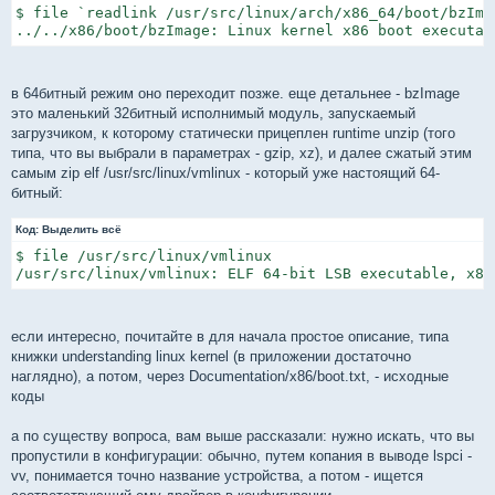
$ file `readlink /usr/src/linux/arch/x86_64/boot/bzImag
../../x86/boot/bzImage: Linux kernel x86 boot executab
в 64битный режим оно переходит позже. еще детальнее - bzImage
это маленький 32битный исполнимый модуль, запускаемый
загрузчиком, к которому статически прицеплен runtime unzip (того
типа, что вы выбрали в параметрах - gzip, xz), и далее сжатый этим
самым zip elf /usr/src/linux/vmlinux - который уже настоящий 64-
битный:
Код:
Выделить всё
$ file /usr/src/linux/vmlinux

/usr/src/linux/vmlinux: ELF 64-bit LSB executable, x86
если интересно, почитайте в для начала простое описание, типа
книжки understanding linux kernel (в приложении достаточно
наглядно), а потом, через Documentation/x86/boot.txt, - исходные
коды
а по существу вопроса, вам выше рассказали: нужно искать, что вы
пропустили в конфигурации: обычно, путем копания в выводе lspci -
vv, понимается точно название устройства, а потом - ищется