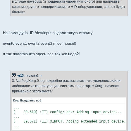
в случае ноутбука (и поддержки ядром wmi оного) или наличии в
lrwxrwxrwx 1 root root 9 Aug 28 06:19 usb-Dell_Dell_USB_Op
системе другого поддерживаемого HID-оборудования, список будет
/dev/input/by-path:

больше
total 0

lrwxrwxrwx 1 root root 9 Aug 28 06:19 pci-0000:00:1d.2-usb
lrwxrwxrwx 1 root root 9 Aug 28 06:19 pci-0000:00:1d.2-usb
lrwxrwxrwx 1 root root 9 Aug 28 10:19 platform-i8042-seri
На команду ls -lR /dev/input выдало такую строчку
event0 event1 event2 event3 mice mouse0
я так полагаю что здесь все так как надо?!
vr13
писал(а):
↑
3. /var/log/Xorg.0.log подробно рассказывает что увиделось и/или
добавилось в конфигурацию системы при старте Xorg - начиная
примерно с этого места:
Код:
Выделить всё
...

[    39.610] (II) config/udev: Adding input device...

...

[    39.671] (II) XINPUT: Adding extended input device...

...