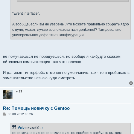
"Event interface".
А вообще, если вы не уверены, что можете правильно собрать ядро
с нуля, может, лучше воспользоваться genkernel? Там довольно
универсальная дефолтная конфигурация.
не помучаешься не порадуешься. но вообще я какбудто скажем
обтекаемо компьютерщик. так что полезно.
И да, ивэнт интерфейс отмечен по умолчанию. так что я пребываю в
замешательстве незнаю куда смотреть.
vr13
Re: Помощь новичку с Gentoo
С
30.08.2012 08:26
о
о
б
Verb
писал(а):
↑
щ
е
не помучаешься не порадуешься. но вообще я какбудто скажем