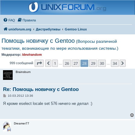
FAQ
Правила
unixforum.org
Дистрибутивы
Gentoo Linux
Помощь новичку с Gentoo
(Вопросы различной
тематики, возникающие по мере использования системы.)
Модератор:
/dev/random
Страница
28
из
34
1
26
27
28
29
30
34
Пред.
След
999 сообщений
…
…
Brainsburn
Re: Помощь новичку с Gentoo
С
10.03.2012 13:36
о
о
Я кроме eselect locale set 576 ничего не делал :)
б
щ
е
н
и
Dreamer77
е