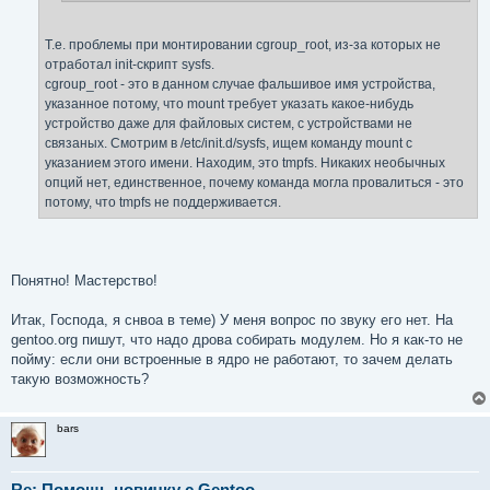
Т.е. проблемы при монтировании cgroup_root, из-за которых не
отработал init-скрипт sysfs.
cgroup_root - это в данном случае фальшивое имя устройства,
указанное потому, что mount требует указать какое-нибудь
устройство даже для файловых систем, с устройствами не
связаных. Смотрим в /etc/init.d/sysfs, ищем команду mount с
указанием этого имени. Находим, это tmpfs. Никаких необычных
опций нет, единственное, почему команда могла провалиться - это
потому, что tmpfs не поддерживается.
Понятно! Мастерство!
Итак, Господа, я снвоа в теме) У меня вопрос по звуку его нет. На
gentoo.org пишут, что надо дрова собирать модулем. Но я как-то не
пойму: если они встроенные в ядро не работают, то зачем делать
такую возможность?
bars
Re: Помощь новичку с Gentoo