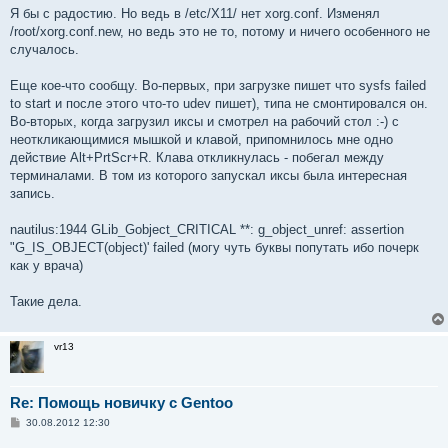
Я бы с радостию. Но ведь в /etc/X11/ нет xorg.conf. Изменял
/root/xorg.conf.new, но ведь это не то, потому и ничего особенного не
случалось.
Еще кое-что сообщу. Во-первых, при загрузке пишет что sysfs failed
to start и после этого что-то udev пишет), типа не смонтировался он.
Во-вторых, когда загрузил иксы и смотрел на рабочий стол :-) с
неоткликающимися мышкой и клавой, припомнилось мне одно
действие Alt+PrtScr+R. Клава откликнулась - побегал между
терминалами. В том из которого запускал иксы была интересная
запись.
nautilus:1944 GLib_Gobject_CRITICAL **: g_object_unref: assertion
"G_IS_OBJECT(object)' failed (могу чуть буквы попутать ибо почерк
как у врача)
Такие дела.
vr13
Re: Помощь новичку с Gentoo
С
30.08.2012 12:30
о
о