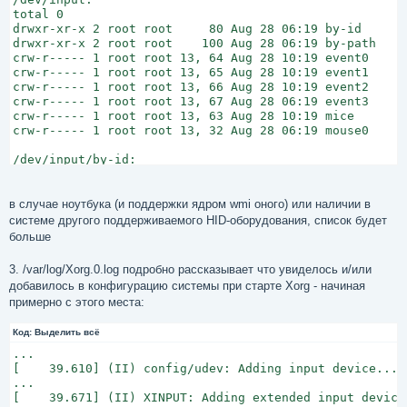
total 0

drwxr-xr-x 2 root root     80 Aug 28 06:19 by-id

drwxr-xr-x 2 root root    100 Aug 28 06:19 by-path

crw-r----- 1 root root 13, 64 Aug 28 10:19 event0

crw-r----- 1 root root 13, 65 Aug 28 10:19 event1

crw-r----- 1 root root 13, 66 Aug 28 10:19 event2

crw-r----- 1 root root 13, 67 Aug 28 06:19 event3

crw-r----- 1 root root 13, 63 Aug 28 10:19 mice

crw-r----- 1 root root 13, 32 Aug 28 06:19 mouse0

/dev/input/by-id:

total 0

lrwxrwxrwx 1 root root 9 Aug 28 06:19 usb-Dell_Dell_US
lrwxrwxrwx 1 root root 9 Aug 28 06:19 usb-Dell_Dell_US
в случае ноутбука (и поддержки ядром wmi оного) или наличии в
системе другого поддерживаемого HID-оборудования, список будет
/dev/input/by-path:

больше
total 0

lrwxrwxrwx 1 root root 9 Aug 28 06:19 pci-0000:00:1d.2
3. /var/log/Xorg.0.log подробно рассказывает что увиделось и/или
lrwxrwxrwx 1 root root 9 Aug 28 06:19 pci-0000:00:1d.2
добавилось в конфигурацию системы при старте Xorg - начиная
lrwxrwxrwx 1 root root 9 Aug 28 10:19 platform-i8042-s
примерно с этого места:
Код:
Выделить всё
...

[    39.610] (II) config/udev: Adding input device...

...

[    39.671] (II) XINPUT: Adding extended input device.