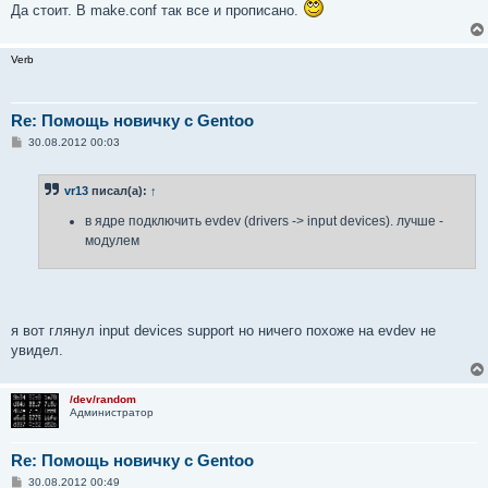
Да стоит. В make.conf так все и прописано.
Verb
Re: Помощь новичку с Gentoo
С
30.08.2012 00:03
о
о
б
vr13
писал(а):
↑
щ
е
н
в ядре подключить evdev (drivers -> input devices). лучше -
и
модулем
е
я вот глянул input devices support но ничего похоже на evdev не
увидел.
/dev/random
Администратор
Re: Помощь новичку с Gentoo
С
30.08.2012 00:49