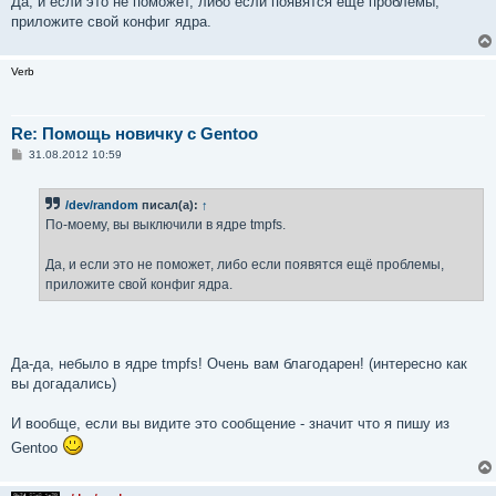
Да, и если это не поможет, либо если появятся ещё проблемы,
н
приложите свой конфиг ядра.
и
е
Verb
Re: Помощь новичку с Gentoo
С
31.08.2012 10:59
о
о
б
/dev/random
писал(а):
↑
щ
е
По-моему, вы выключили в ядре tmpfs.
н
и
е
Да, и если это не поможет, либо если появятся ещё проблемы,
приложите свой конфиг ядра.
Да-да, небыло в ядре tmpfs! Очень вам благодарен! (интересно как
вы догадались)
И вообще, если вы видите это сообщение - значит что я пишу из
Gentoo