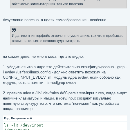
н
обтекаемо компьютерщик. так что полезно.
и
е
безусловно полезно. в целях самообразования - особенно
И да, ивэнт интерфейс отмечен по умолчанию. так что я пребываю
в замешательстве незнаю куда смотреть.
на самом деле, не много мест, где это видно:
1. убедиться что в ядре это действительно сконфигурировано - grep -
i evdev /usr/src/linux/.config - должно ответить похожим на
CONFIG_INPUT_EVDEV=m. модуль ядра evdev, если собрано как
модуль, есть в памяти - lsmod|grep evdev
2. правила udev в /lib/udev/rules.d/60-persistent-input.rures, когда видят
наличие клавиатуры и мыши, в /dev/input создают визуально
понятную структуру того, что система "понимает" как устройства
ввода, например:
Код:
Выделить всё
ls -lR /dev/input

/dev/input:
