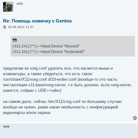
vr13
Re: Помощь новичку с Gentoo
С
30.08.2012 11:37
о
о
б
щ
е
[ 611.241] (**) |-->Input Device "Mouse0"
н
[ 611.241] (**) |-->Input Device "Keyboard0"
и
е
предлагаю из xorg.conf удалить все, что касается мыши и
клавиатуры, а также убедиться, что есть такое:
/usr/share/X11/xorg.conf.d/10-evdev.conf (вообще-то это часть
инсталляции x11-base/xorg-server, т.е быть должен, если xorg-server,
кажется, собран с USE=+udev)
на самом деле, сейчас /etc/X11/corg.conf по большому случаю
вообще не нужен, разве какая необычность с конфигурацией
видеокарты и/или экрана
Verb