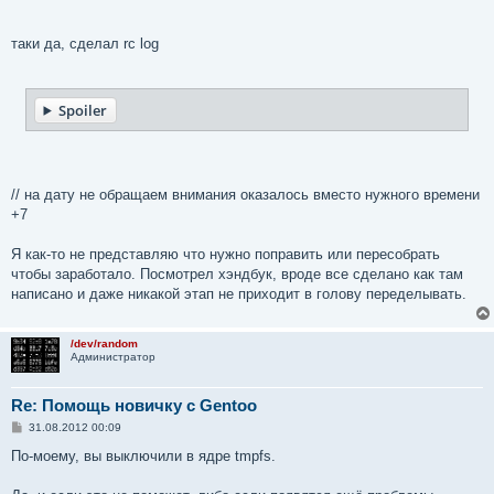
таки да, сделал rc log
Spoiler
// на дату не обращаем внимания оказалось вместо нужного времени
+7
Я как-то не представляю что нужно поправить или пересобрать
чтобы заработало. Посмотрел хэндбук, вроде все сделано как там
написано и даже никакой этап не приходит в голову переделывать.
/dev/random
Администратор
Re: Помощь новичку с Gentoo
С
31.08.2012 00:09
о
о
По-моему, вы выключили в ядре tmpfs.
б
щ
е