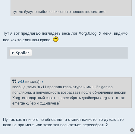
тут же будут ошибки, если чего-то непонятно системе
Тут я вот предлагаю поглядеть весь лог Xorg.0.log. У меня, видимо
все как-то слишком криво.
Spoiler
vr13
писал(а):
↑
вообще, тема "в x11 пропала клавиатура и мышь" в gentoo
популярна, и популярность возрастает после обновления версии
Xorg. стандартный совет - пересобрать драйверы xorg как-то так:
emerge -1 `eix -I x11-drivers/`
Ну так как я ничего не обновлял, а ставил начисто, то думаю это
пока не про меня или тоже так попытаться пересобрать?