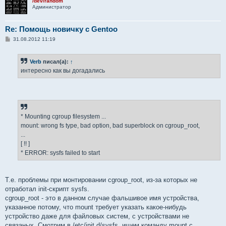
/dev/random
Администратор
Re: Помощь новичку с Gentoo
С
31.08.2012 11:19
о
о
б
Verb
писал(а):
↑
щ
е
интересно как вы догадались
н
и
е
* Mounting cgroup filesystem ...
mount: wrong fs type, bad option, bad superblock on cgroup_root,
...
[ !! ]
* ERROR: sysfs failed to start
Т.е. проблемы при монтировании cgroup_root, из-за которых не
отработал init-скрипт sysfs.
cgroup_root - это в данном случае фальшивое имя устройства,
указанное потому, что mount требует указать какое-нибудь
устройство даже для файловых систем, с устройствами не
связаных. Смотрим в /etc/init.d/sysfs, ищем команду mount с