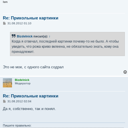
Ism
Re: Прикольные картинки
С
31.08.2012 01:10
о
о
б
Bizdelnick
писал(а):
↑
щ
е
Когда я отвечал, последней картинки почему-то не было. А чтобы
н
увидеть, что рожа криво вклеена, не обязательно знать, кому она
и
е
принадлежит.
Это не мое, с одного сайта содрал
Bizdelnick
Модератор
Re: Прикольные картинки
С
31.08.2012 02:04
о
о
Да я, собственно, так и понял.
б
щ
е
н
и
Пишите правильно: