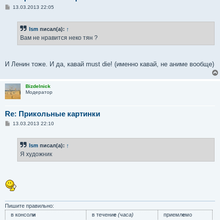
С
13.03.2013 22:05
о
о
б
Ism
писал(а):
↑
щ
е
Вам не нравится неко тян ?
н
и
е
И Ленин тоже. И да, кавай must die! (именно кавай, не аниме вообще)
Bizdelnick
Модератор
Re: Прикольные картинки
С
13.03.2013 22:10
о
о
б
Ism
писал(а):
↑
щ
е
Я художник
н
и
е
Пишите правильно:
в консол
и
в течени
е
(часа)
приемл
е
мо