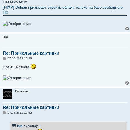
о
Навеяно этим
б
[NIXP] Debian призывает строить облака только на базе свободного
щ
е
ПО
н
и
е
Ism
Re: Прикольные картинки
С
07.05.2012 15:49
о
о
Вот еще сваял
б
щ
е
н
и
е
Brainsburn
Re: Прикольные картинки
С
07.05.2012 17:52
о
о
б
Ism
писал(а):
↑
щ
е