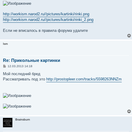
http://workism.narod2.ru//pictures/kartinki/rinki.png
http://workism.narod2.ru//pictures/kartinki/rinki_2.png
Если не вписалось в правила форума удалите
Ism
Re: Прикольные картинки
С
12.03.2013 14:18
о
о
Мой последний бред
б
Рассматривать под это
http://prostopleer.com/tracks/5598263NNZm
щ
е
н
и
е
Brainsburn