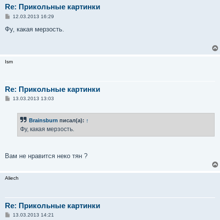
Re: Прикольные картинки
С
12.03.2013 16:29
о
о
Фу, какая мерзость.
б
щ
е
н
и
Ism
е
Re: Прикольные картинки
С
13.03.2013 13:03
о
о
б
Brainsburn
писал(а):
↑
щ
е
Фу, какая мерзость.
н
и
е
Вам не нравится неко тян ?
Aliech
Re: Прикольные картинки
С
13.03.2013 14:21