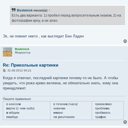
о
о
б
Bizdelnick
писал(а):
↑
щ
е
Есть два варианта: 1) пробел перед вопросительным знаком, 2) на
н
фотографии кроу, а не апач.
и
е
Эх, не помнит никто , как выглядит Бен Ладен
Bizdelnick
Модератор
Re: Прикольные картинки
С
31.08.2012 00:21
о
о
Когда я отвечал, последней картинки почему-то не было. А чтобы
б
увидеть, что рожа криво вклеена, не обязательно знать, кому она
щ
е
принадлежит.
н
и
е
Пишите правильно:
в консол
и
в течени
е
(часа)
приемл
е
мо
вк
у́пе
(с чем-либо)
нович
о
к
пробле
м
а
в о
бщем
ню
анс
проб
о
вать
в
оо
бще
п
о у
молчанию
тра
ф
ик