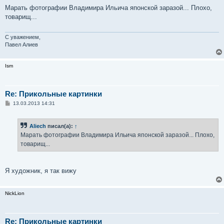
о
о
Марать фотографии Владимира Ильича японской заразой... Плохо,
б
товарищ...
щ
е
н
и
С уважением,
е
Павел Алиев
Ism
Re: Прикольные картинки
С
13.03.2013 14:31
о
о
б
Aliech
писал(а):
↑
щ
е
Марать фотографии Владимира Ильича японской заразой... Плохо,
н
товарищ...
и
е
Я художник, я так вижу
NickLion
Re: Прикольные картинки