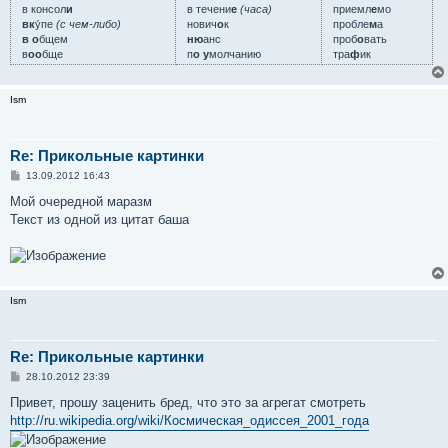
е
в консол
и
в течени
е
(часа)
приемл
е
мо
вк
у́пе
(с чем-либо)
нович
о
к
пробле
м
а
в о
бщем
ню
анс
проб
о
вать
в
оо
бще
п
о у
молчанию
тра
ф
ик
Ism
Re: Прикольные картинки
С
13.09.2012 16:43
о
о
Мой очередной маразм
б
Текст из одной из цитат баша
щ
е
н
и
е
Ism
Re: Прикольные картинки
С
28.10.2012 23:39
о
о
Привет, прошу заценить бред, что это за агрегат смотреть
б
http://ru.wikipedia.org/wiki/Космическая_одиссея_2001_года
щ
е
н