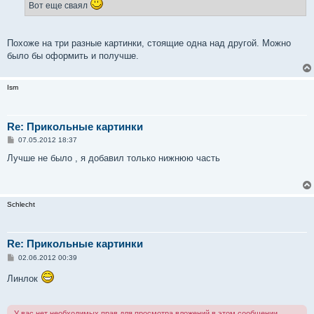
Вот еще сваял
н
и
е
Похоже на три разные картинки, стоящие одна над другой. Можно
было бы оформить и получше.
Ism
Re: Прикольные картинки
С
07.05.2012 18:37
о
о
Лучше не было , я добавил только нижнюю часть
б
щ
е
н
и
Schlecht
е
Re: Прикольные картинки
С
02.06.2012 00:39
о
о
Линлок
б
щ
е
н
У вас нет необходимых прав для просмотра вложений в этом сообщении.