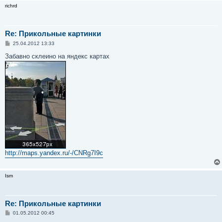
richrd
Re: Прикольные картинки
С
25.04.2012 13:33
о
о
Забавно склеино на яндекс картах
б
щ
е
н
и
е
http://maps.yandex.ru/-/CNRg7I9c
Ism
Re: Прикольные картинки
С
01.05.2012 00:45
о