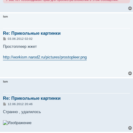
и
е
Ism
Re: Прикольные картинки
С
03.06.2012 02:02
о
о
Простоплеер жжет
б
щ
е
http://workism.narod2.ru/pictures/prostopleer.png
н
и
е
Ism
Re: Прикольные картинки
С
12.06.2012 20:46
о
о
Странно , удалилось
б
щ
е
н
и
е