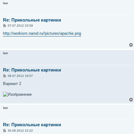
Ism
Re: Прикольные картинки
С
07.07.2012 23:59
о
о
http://workism.narod.ru//pictures/apachie.png
б
щ
е
н
и
Ism
е
Re: Прикольные картинки
С
08.07.2012 19:57
о
о
Вариант 2
б
щ
е
н
и
е
Ism
Re: Прикольные картинки
С
30.08.2012 22:22
о