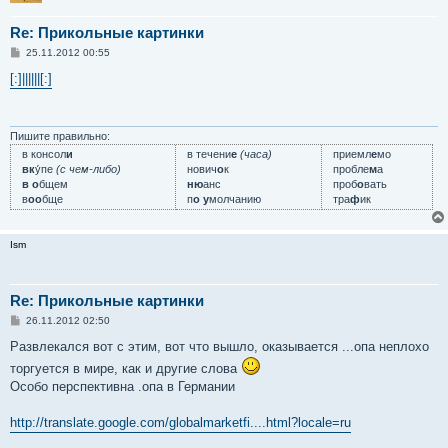
Re: Прикольные картинки
С
25.11.2012 00:55
о
о
[:]||||||[:]
б
щ
е
н
и
Пишите правильно:
е
в консол
и
в течени
е
(часа)
приемл
е
мо
вк
у́пе
(с чем-либо)
нович
о
к
пробле
м
а
в о
бщем
ню
анс
проб
о
вать
в
оо
бще
п
о у
молчанию
тра
ф
ик
Ism
Re: Прикольные картинки
С
26.11.2012 02:50
о
о
Развлекался вот с этим, вот что вышло, оказывается ...опа неплохо
б
торгуется в мире, как и другие слова
щ
е
Особо перспективна .опа в Германии
н
и
е
http://translate.google.com/globalmarketfi....html?locale=ru