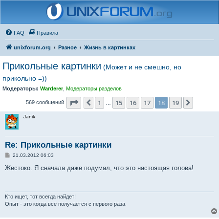
FAQ
Правила
unixforum.org
Разное
Жизнь в картинках
Прикольные картинки
(Может и не смешно, но
прикольно =))
Модераторы:
Warderer
,
Модераторы разделов
Страница
18
из
19
1
15
16
17
18
19
Пред.
След.
569 сообщений
…
Janik
Re: Прикольные картинки
С
21.03.2012 06:03
о
о
Жестоко. Я сначала даже подумал, что это настоящая голова!
б
щ
е
н
и
Кто ищет, тот всегда найдет!
е
Опыт - это когда все получается с первого раза.