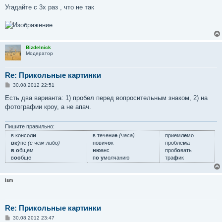
о
Угадайте с 3х раз , что не так
б
щ
е
н
и
е
Bizdelnick
Модератор
Re: Прикольные картинки
С
30.08.2012 22:51
о
о
Есть два варианта: 1) пробел перед вопросительным знаком, 2) на
б
фотографии кроу, а не апач.
щ
е
н
и
Пишите правильно:
е
в консол
и
в течени
е
(часа)
приемл
е
мо
вк
у́пе
(с чем-либо)
нович
о
к
пробле
м
а
в о
бщем
ню
анс
проб
о
вать
в
оо
бще
п
о у
молчанию
тра
ф
ик
Ism
Re: Прикольные картинки
С
30.08.2012 23:47