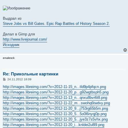
и
е
Выдрал из
Steve Jobs vs Bill Gates. Epic Rap Battles of History Season 2.
Делал в Gimp для
http://www.livejournal.com/
Исходник
enalesck
Re: Прикольные картинки
С
24.11.2012 18:09
о
о
http://images.libreimg.com/?v=2012-11-15_n...tld9p4pfqcn.png
б
http://images.libreimg.com/?v=2012-11-20_p...g92wgtbsph5.png
щ
е
http://images.libreimg.com/?v=2012-11-13_n...qnxu8bvr6t8.png
н
http://images.libreimg.com/?v=2012-11-22_m...swohq6twdvy.png
и
е
http://images.libreimg.com/?v=2012-11-20_9...j753rg65b5m.png
http://images.libreimg.com/?v=2012-11-20_5...5o0l6nyqj0p.png
http://images.libreimg.com/?v=2012-11-20_5...jye3z7s5vhx.png
http://images.libreimg.com/?v=2012-11-20_i...knldei2u8l9.png