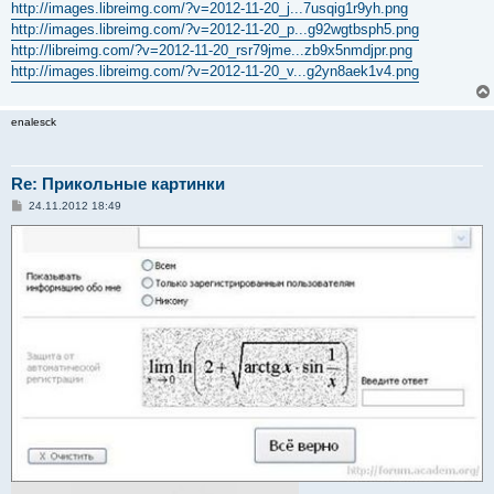
http://images.libreimg.com/?v=2012-11-20_j...7usqig1r9yh.png
http://images.libreimg.com/?v=2012-11-20_p...g92wgtbsph5.png
http://libreimg.com/?v=2012-11-20_rsr79jme...zb9x5nmdjpr.png
http://images.libreimg.com/?v=2012-11-20_v...g2yn8aek1v4.png
enalesck
Re: Прикольные картинки
С
24.11.2012 18:49
о
о
б
щ
е
н
и
е