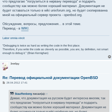
что предлагаю "погрузиться в нирвану перевода" и подарить
сообществу как можно более хороший материал. Документация не
будет оставаться только в wiki unixforum.org, но будет скопированна
мной на официальный сервер проекта - openbsd.org.
Обсуждение, вопросы, предложения... в этой теме.
Перевод - в
WIKI
.
Labor omnia vincit
"Debugging is twice as hard as writing the code in the first place.
Therefore, if you write the code as cleverly as possible, you are, by definition, not smart
enough to debug it.” (Brian Kernighan)
3ntr0py
Re: Перевод официальной документации OpenBSD
С
28.04.2012 17:41
о
о
б
Stauffenberg
писал(а):
↑
щ
е
Думаю, что документация на русском будет интересна многим, так
н
что предлагаю "погрузиться в нирвану перевода" и подарить
и
е
сообществу как можно более хороший материал. Документация не
будет оставаться только в wiki unixforum.org, но будет