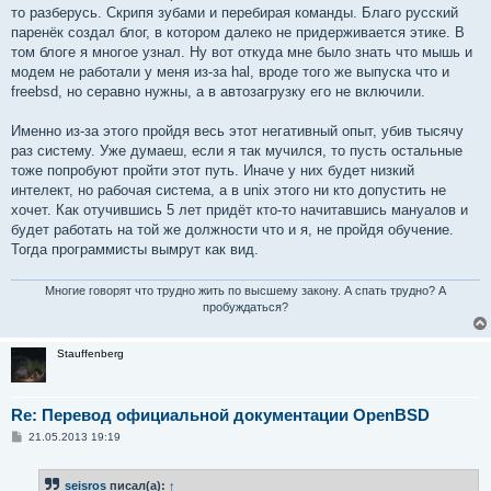
то разберусь. Скрипя зубами и перебирая команды. Благо русский
паренёк создал блог, в котором далеко не придерживается этике. В
том блоге я многое узнал. Ну вот откуда мне было знать что мышь и
модем не работали у меня из-за hal, вроде того же выпуска что и
freebsd, но серавно нужны, а в автозагрузку его не включили.
Именно из-за этого пройдя весь этот негативный опыт, убив тысячу
раз систему. Уже думаеш, если я так мучился, то пусть остальные
тоже попробуют пройти этот путь. Иначе у них будет низкий
интелект, но рабочая система, а в unix этого ни кто допустить не
хочет. Как отучившись 5 лет придёт кто-то начитавшись мануалов и
будет работать на той же должности что и я, не пройдя обучение.
Тогда программисты вымрут как вид.
Многие говорят что трудно жить по высшему закону. А спать трудно? А
пробуждаться?
Stauffenberg
Re: Перевод официальной документации OpenBSD
С
21.05.2013 19:19
о
о
б
seisros
писал(а):
↑
щ