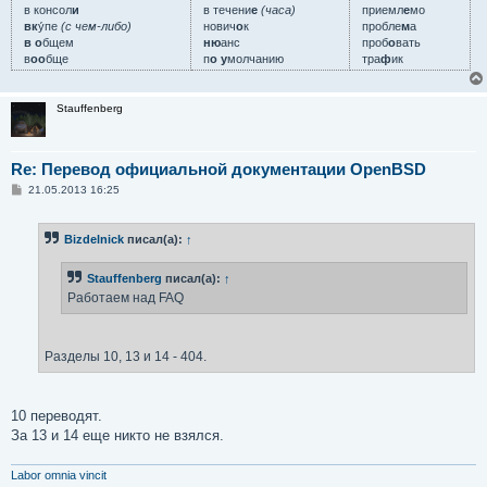
в консол
и
в течени
е
(часа)
приемл
е
мо
вк
у́пе
(с чем-либо)
нович
о
к
пробле
м
а
в о
бщем
ню
анс
проб
о
вать
в
оо
бще
п
о у
молчанию
тра
ф
ик
Stauffenberg
Re: Перевод официальной документации OpenBSD
С
21.05.2013 16:25
о
о
б
Bizdelnick
писал(а):
↑
щ
е
н
Stauffenberg
писал(а):
↑
и
е
Работаем над FAQ
Разделы 10, 13 и 14 - 404.
10 переводят.
За 13 и 14 еще никто не взялся.
Labor omnia vincit