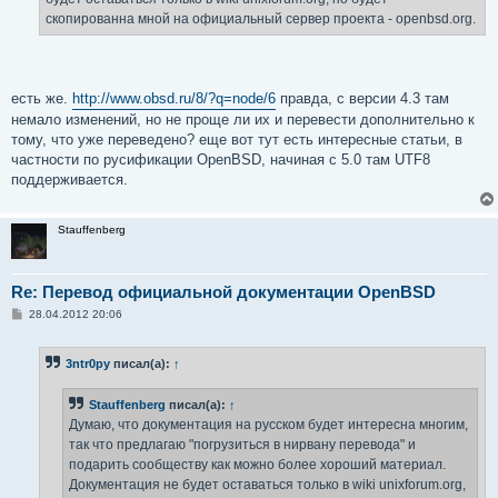
скопированна мной на официальный сервер проекта - openbsd.org.
есть же.
http://www.obsd.ru/8/?q=node/6
правда, с версии 4.3 там
немало изменений, но не проще ли их и перевести дополнительно к
тому, что уже переведено? еще вот тут есть интересные статьи, в
частности по русификации OpenBSD, начиная с 5.0 там UTF8
поддерживается.
Stauffenberg
Re: Перевод официальной документации OpenBSD
С
28.04.2012 20:06
о
о
б
3ntr0py
писал(а):
↑
щ
е
н
Stauffenberg
писал(а):
↑
и
е
Думаю, что документация на русском будет интересна многим,
так что предлагаю "погрузиться в нирвану перевода" и
подарить сообществу как можно более хороший материал.
Документация не будет оставаться только в wiki unixforum.org,