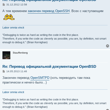
С
31.12.2012 12:58
о
о
А тем временем
закончен перевод OpenSSH
. Всех с наступающим
б
щ
е
н
и
Labor omnia vincit
е
"Debugging is twice as hard as writing the code in the first place.
Therefore, if you write the code as cleverly as possible, you are, by definition, not smart
enough to debug it.” (Brian Kernighan)
Stauffenberg
Re: Перевод официальной документации OpenBSD
С
14.05.2013 11:46
о
о
Закончен перевод
OpenSMTPD
(хоть переводить там пока
б
практически и нечего было...)
щ
е
н
и
Labor omnia vincit
е
"Debugging is twice as hard as writing the code in the first place.
Therefore, if you write the code as cleverly as possible, you are, by definition, not smart
enough to debug it.” (Brian Kernighan)