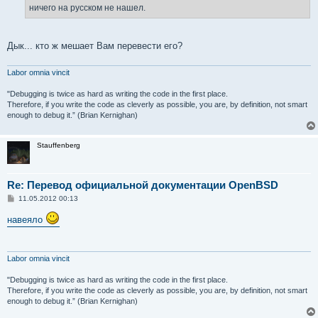
е
ничего на русском не нашел.
Дык... кто ж мешает Вам перевести его?
Labor omnia vincit
"Debugging is twice as hard as writing the code in the first place.
Therefore, if you write the code as cleverly as possible, you are, by definition, not smart
enough to debug it.” (Brian Kernighan)
Stauffenberg
Re: Перевод официальной документации OpenBSD
С
11.05.2012 00:13
о
о
навеяло
б
щ
е
н
и
Labor omnia vincit
е
"Debugging is twice as hard as writing the code in the first place.
Therefore, if you write the code as cleverly as possible, you are, by definition, not smart
enough to debug it.” (Brian Kernighan)