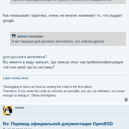
н
и
е
Как показывает практика, очень не многие понимают то, что выдает
google.
seisros
писал(а):
↑
А вот мануал для русского интелекта, это севсем другое.
для русского интелекта?
Вы имеете в виду мануал, где описан опыт настройки/конфигурации
той или иной части системы?
Labor omnia vincit
"Debugging is twice as hard as writing the code in the first place.
Therefore, if you write the code as cleverly as possible, you are, by definition, not smart
enough to debug it.” (Brian Kernighan)
seisros
Re: Перевод официальной документации OpenBSD