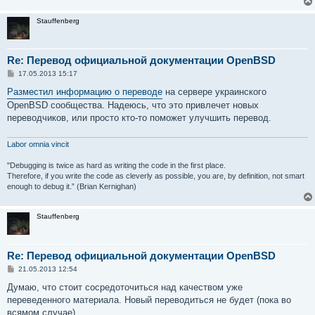
Stauffenberg
Re: Перевод официальной документации OpenBSD
С
17.05.2013 15:17
о
о
Разместил информацию о переводе
на сервере украинского
б
OpenBSD сообщества. Надеюсь, что это привлечет новых
щ
е
переводчиков, или просто кто-то поможет улучшить перевод.
н
и
е
Labor omnia vincit
"Debugging is twice as hard as writing the code in the first place.
Therefore, if you write the code as cleverly as possible, you are, by definition, not smart
enough to debug it.” (Brian Kernighan)
Stauffenberg
Re: Перевод официальной документации OpenBSD
С
21.05.2013 12:54
о
о
Думаю, что стоит сосредоточиться над качеством уже
б
переведенного материала. Новый переводиться не будет (пока во
щ
е
всямом случае).