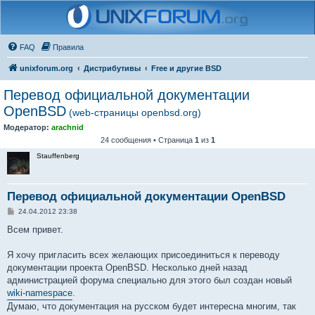
FAQ
Правила
unixforum.org
Дистрибутивы
Free и другие BSD
Перевод официальной документации
OpenBSD
(web-страницы openbsd.org)
Модератор:
arachnid
24 сообщения • Страница
1
из
1
Stauffenberg
Перевод официальной документации OpenBSD
С
24.04.2012 23:38
о
о
Всем привет.
б
щ
е
Я хочу пригласить всех желающих присоединиться к переводу
н
документации проекта OpenBSD. Несколько дней назад
и
е
администрацией форума специально для этого был создан новый
wiki-namespace
.
Думаю, что документация на русском будет интересна многим, так