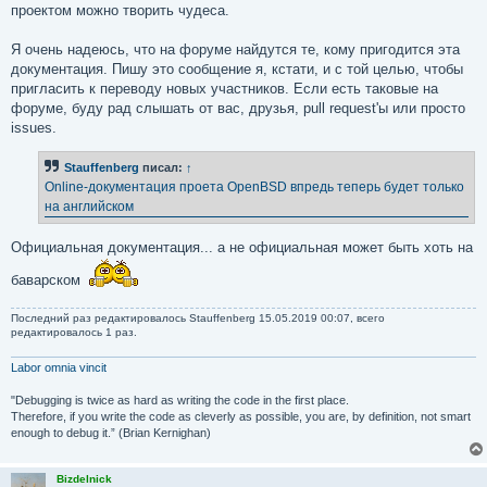
проектом можно творить чудеса.
Я очень надеюсь, что на форуме найдутся те, кому пригодится эта
документация. Пишу это сообщение я, кстати, и с той целью, чтобы
пригласить к переводу новых участников. Если есть таковые на
форуме, буду рад слышать от вас, друзья, pull request'ы или просто
issues.
Stauffenberg
писал:
↑
Online-документация проета OpenBSD впредь теперь будет только
на английском
Официальная документация... а не официальная может быть хоть на
баварском
Последний раз редактировалось
Stauffenberg
15.05.2019 00:07, всего
редактировалось 1 раз.
Labor omnia vincit
"Debugging is twice as hard as writing the code in the first place.
Therefore, if you write the code as cleverly as possible, you are, by definition, not smart
enough to debug it.” (Brian Kernighan)
Bizdelnick