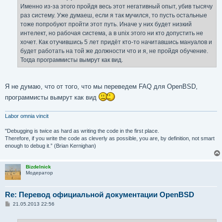
е
Именно из-за этого пройдя весь этот негативный опыт, убив тысячу
н
раз систему. Уже думаеш, если я так мучился, то пусть остальные
и
е
тоже попробуют пройти этот путь. Иначе у них будет низкий
интелект, но рабочая система, а в unix этого ни кто допустить не
хочет. Как отучившись 5 лет придёт кто-то начитавшись мануалов и
будет работать на той же должности что и я, не пройдя обучение.
Тогда программисты вымрут как вид.
Я не думаю, что от того, что мы переведем FAQ для OpenBSD,
программисты вымрут как вид
Labor omnia vincit
"Debugging is twice as hard as writing the code in the first place.
Therefore, if you write the code as cleverly as possible, you are, by definition, not smart
enough to debug it.” (Brian Kernighan)
Bizdelnick
Модератор
Re: Перевод официальной документации OpenBSD
С
21.05.2013 22:56
о
о
б