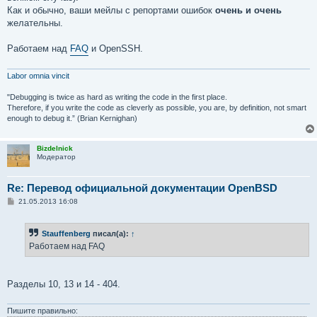
н
Как и обычно, ваши мейлы с репортами ошибок
очень и очень
и
е
желательны.
Работаем над
FAQ
и OpenSSH.
Labor omnia vincit
"Debugging is twice as hard as writing the code in the first place.
Therefore, if you write the code as cleverly as possible, you are, by definition, not smart
enough to debug it.” (Brian Kernighan)
Bizdelnick
Модератор
Re: Перевод официальной документации OpenBSD
С
21.05.2013 16:08
о
о
б
Stauffenberg
писал(а):
↑
щ
е
Работаем над FAQ
н
и
е
Разделы 10, 13 и 14 - 404.
Пишите правильно: