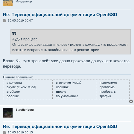
Модератор
Re: Перевод официальной документации OpenBSD
С
15.05.2019 00:07
о
о
б
щ
е
Аудит процесс
н
От шести до двенадцати человек входят в команду, кто продолжает
и
е
искать и исправлять ошибки в нашем репозитории.
Вроде бы, гугл-транслейт уже давно прокачали до лучшего качества
перевода.
Пишите правильно:
в консол
и
в течени
е
(часа)
приемл
е
мо
вк
у́пе
(с чем-либо)
нович
о
к
пробле
м
а
в о
бщем
ню
анс
проб
о
вать
в
оо
бще
п
о у
молчанию
тра
ф
ик
Stauffenberg
Re: Перевод официальной документации OpenBSD
С
15.05.2019 00:15