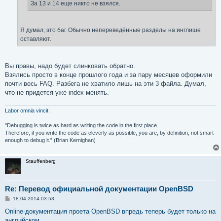
За 13 и 14 еще никто не взялся.
Я думал, это баг. Обычно непереведённые разделы на инглише
оставляют.
Вы правы, надо будет слинковать обратно.
Взялись просто в конце прошлого года и за пару месяцев оформили
почти весь FAQ. Разбега не хватило лишь на эти 3 файла. Думал,
что не придется уже index менять.
Labor omnia vincit
"Debugging is twice as hard as writing the code in the first place.
Therefore, if you write the code as cleverly as possible, you are, by definition, not smart
enough to debug it.” (Brian Kernighan)
Stauffenberg
Re: Перевод официальной документации OpenBSD
С
18.04.2014 03:53
о
о
Online-документация проета OpenBSD впредь теперь будет только на
б
английском