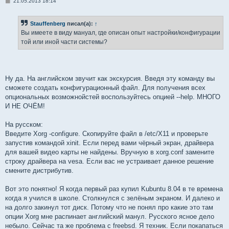
С
21.05.2013 18:14
о
о
б
Stauffenberg
писал(а):
↑
щ
е
Вы имеете в виду мануал, где описан опыт настройки/конфигурации
н
той или иной части системы?
и
е
Ну да. На английском звучит как экскурсия. Введя эту команду вы
сможете создать конфигурационный файл. Для получения всех
опциональных возможнойстей воспользуйтесь опцией --help. МНОГО
И НЕ ОЧЁМ!
На русском:
Введите Xorg -configure. Скопируйте файл в /etc/X11 и проверьте
запустив командой xinit. Если перед вами чёрный экран, драйвера
для вашей видео карты не найдены. Вручную в xorg.conf замените
строку драйвера на vesa. Если вас не устраивает данное решение
смените дистрибутив.
Вот это понятно! Я когда первый раз купил Kubuntu 8.04 в те времена
когда я учился в школе. Столкнулся с зелёным экраном. И далеко и
на долго закинул тот диск. Потому что не понял про какие это там
опции Xorg мне распинает английский манул. Русского ясное дело
небыло. Сейчас та же проблема с freebsd. Я техник. Если покапаться