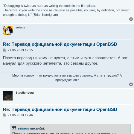
"Debugging is twice as hard as writing the code in the first place.
Therefore, if you write the code as cleverly as possible, you are, by definition, not smart
enough to debug it.” (Brian Kernighan)
seisros
Re: Перевод официальной документации OpenBSD
С
21.05.2013 17:15
о
о
Просто перевод ни кому не нужен, с этим и гугл справляется. А вот
б
мануал для русского интелекта, это севсем другое.
щ
е
н
и
Многие говорят что трудно жить по высшему закону. А спать трудно? А
е
пробуждаться?
Stauffenberg
Re: Перевод официальной документации OpenBSD
С
21.05.2013 17:46
о
о
б
seisros
писал(а):
↑
щ
е
Просто перевод ни кому не нужен, с этим и гугл справляется.