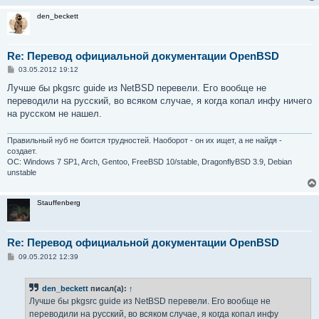
den_beckett
Re: Перевод официальной документации OpenBSD
С
03.05.2012 19:12
о
о
Лучше бы pkgsrc guide из NetBSD перевели. Его вообще не
б
переводили на русский, во всяком случае, я когда копал инфу ничего
щ
е
на русском не нашел.
н
и
е
Правильный нуб не боится трудностей. Наоборот - он их ищет, а не найдя -
создает.
OC: Windows 7 SP1, Arch, Gentoo, FreeBSD 10/stable, DragonflyBSD 3.9, Debian
unstable
Stauffenberg
Re: Перевод официальной документации OpenBSD
С
09.05.2012 12:39
о
о
б
den_beckett
писал(а):
↑
щ
е
Лучше бы pkgsrc guide из NetBSD перевели. Его вообще не
н
переводили на русский, во всяком случае, я когда копал инфу
и