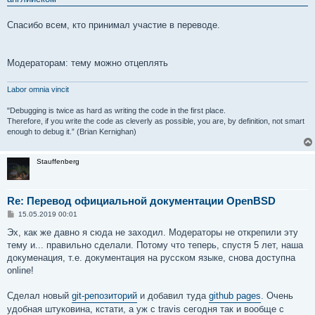
щ
е
н
Спасибо всем, кто принимал участие в переводе.
и
е
Модераторам: тему можно отцеплять
Labor omnia vincit
"Debugging is twice as hard as writing the code in the first place.
Therefore, if you write the code as cleverly as possible, you are, by definition, not smart
enough to debug it.” (Brian Kernighan)
Stauffenberg
Re: Перевод официальной документации OpenBSD
С
15.05.2019 00:01
о
о
Эх, как же давно я сюда не заходил. Модераторы не открепили эту
б
тему и... правильно сделали. Потому что теперь, спустя 5 лет, наша
щ
е
докуменация, т.е. документация на русском языке, снова доступна
н
online!
и
е
Сделал новый
git-репозиторий
и добавил туда
github pages
. Очень
удобная штуковина, кстати, а уж с travis сегодня так и вообще с