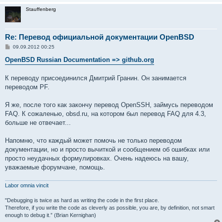
Stauffenberg
Re: Перевод официальной документации OpenBSD
С
09.09.2012 00:25
о
о
OpenBSD Russian Documentation => github.org
б
щ
е
К переводу присоединился Дмитрий Гранин. Он занимается
н
переводом PF.
и
е
Я же, после того как закончу перевод OpenSSH, займусь переводом
FAQ. К сожаленью, obsd.ru, на котором был перевод FAQ для 4.3,
больше не отвечает...
Напомню, что каждый может помочь не только переводом
документации, но и просто вычиткой и сообщением об ошибках или
просто неудачных формулировках. Очень надеюсь на вашу,
уважаемые форумчане, помощь.
Labor omnia vincit
"Debugging is twice as hard as writing the code in the first place.
Therefore, if you write the code as cleverly as possible, you are, by definition, not smart
enough to debug it.” (Brian Kernighan)