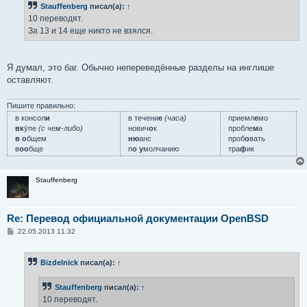
Stauffenberg
писал(а):
↑
щ
е
10 переводят.
н
За 13 и 14 еще никто не взялся.
и
е
Я думал, это баг. Обычно непереведённые разделы на инглише
оставляют.
Пишите правильно:
в консол
и
в течени
е
(часа)
приемл
е
мо
вк
у́пе
(с чем-либо)
нович
о
к
пробле
м
а
в о
бщем
ню
анс
проб
о
вать
в
оо
бще
п
о у
молчанию
тра
ф
ик
Stauffenberg
Re: Перевод официальной документации OpenBSD
С
22.05.2013 11:32
о
о
б
Bizdelnick
писал(а):
↑
щ
е
н
Stauffenberg
писал(а):
↑
и
е
10 переводят.