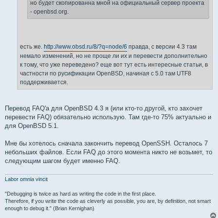
но будет скопированна мной на официальный сервер проекта
- openbsd.org.
есть же.
http://www.obsd.ru/8/?q=node/6
правда, с версии 4.3 там
немало изменений, но не проще ли их и перевести дополнительно
к тому, что уже переведено? еще вот тут есть интересные статьи, в
частности по русификации OpenBSD, начиная с 5.0 там UTF8
поддерживается.
Перевод FAQ'а для OpenBSD 4.3 я (или кто-то другой, кто захочет
перевести FAQ) обязательно использую. Там где-то 75% актуально и
для OpenBSD 5.1.
Мне бы хотелось сначала закончить перевод OpenSSH. Осталось 7
небольших файлов. Если FAQ до этого момента никто не возьмет, то
следующим шагом будет именно FAQ.
Labor omnia vincit
"Debugging is twice as hard as writing the code in the first place.
Therefore, if you write the code as cleverly as possible, you are, by definition, not smart
enough to debug it.” (Brian Kernighan)