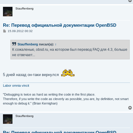
Stauffenberg
Re: Перевод официальной документации OpenBSD
С
15.09.2012 00:32
о
о
б
Stauffenberg
писал(а):
↑
щ
е
К сожаленью, obsd.ru, на котором был перевод FAQ для 4.3, больше
н
не отвечает...
и
е
5 дней назад он-таки вернулся
Labor omnia vincit
"Debugging is twice as hard as writing the code in the first place.
Therefore, if you write the code as cleverly as possible, you are, by definition, not smart
enough to debug it.” (Brian Kernighan)
Stauffenberg
Re: Перевод официальной документации OpenBSD