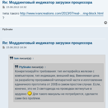
Re: Моддинговый индикатор загрузки процессора
С
15.08.2013 10:32
о
о
типа такого
http://www.ivancreations.com/2013/07/real-...ring-block.html
б
?
щ
е
н
и
FlySnake
е
Re: Моддинговый индикатор загрузки процессора
С
15.08.2013 16:34
о
о
б
Ism
писал(а):
↑
щ
е
н
FlySnake
писал(а):
↑
и
е
Конкретизируйте требования: тип интерфейса железки с
компьютером, тип индикации, внешний вид. Вменяемая цена
за разработку программной+аппаратной части и изготовление
единичного прототипа от 200$ в самом простом случае. Если,
конечно, это не 3 светодиода на проводках воткнутые в
ардуино
Для такого мануалы не потребуются, сделаете
сами без проблем.