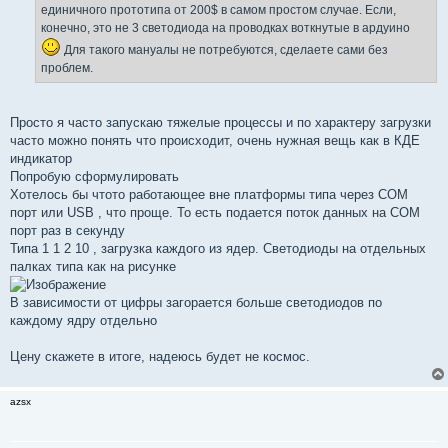
единичного прототипа от 200$ в самом простом случае. Если,
конечно, это не 3 светодиода на проводках воткнутые в ардуино
Для такого мануалы не потребуются, сделаете сами без
проблем.
Просто я часто запускаю тяжелые процессы и по характеру загрузки
часто можно понять что происходит, очень нужная вещь как в КДЕ
индикатор
Попробую сформулировать
Хотелось бы чтото работающее вне платформы типа через COM
порт или USB , что проще. То есть подается поток данных на COM
порт раз в секунду
Типа 1 1 2 10 , загрузка каждого из ядер. Светодиоды на отдельных
палках типа как на рисунке
В зависимости от цифры загорается больше светодиодов по
каждому ядру отдельно
Цену скажете в итоге, надеюсь будет не космос.
azsx