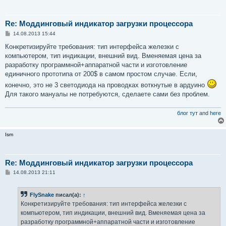
Re: Моддинговый индикатор загрузки процессора
С
14.08.2013 15:44
о
о
Конкретизируйте требования: тип интерфейса железки с
б
компьютером, тип индикации, внешний вид. Вменяемая цена за
щ
е
разработку программной+аппаратной части и изготовление
н
единичного прототипа от 200$ в самом простом случае. Если,
и
е
конечно, это не 3 светодиода на проводках воткнутые в ардуино
Для такого мануалы не потребуются, сделаете сами без проблем.
блог тут
and
here
Ism
Re: Моддинговый индикатор загрузки процессора
С
14.08.2013 21:11
о
о
б
FlySnake
писал(а):
↑
щ
е
Конкретизируйте требования: тип интерфейса железки с
н
компьютером, тип индикации, внешний вид. Вменяемая цена за
и
е
разработку программной+аппаратной части и изготовление