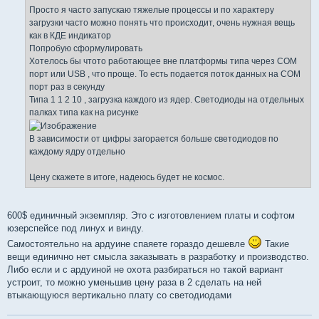
Просто я часто запускаю тяжелые процессы и по характеру
загрузки часто можно понять что происходит, очень нужная вещь
как в КДЕ индикатор
Попробую сформулировать
Хотелось бы чтото работающее вне платформы типа через COM
порт или USB , что проще. То есть подается поток данных на COM
порт раз в секунду
Типа 1 1 2 10 , загрузка каждого из ядер. Светодиоды на отдельных
палках типа как на рисунке
В зависимости от цифры загорается больше светодиодов по
каждому ядру отдельно
Цену скажете в итоге, надеюсь будет не космос.
600$ единичный экземпляр. Это с изготовлением платы и софтом
юзерспейсе под линух и винду.
Самостоятельно на ардуине спаяете гораздо дешевле
Такие
вещи единично нет смысла заказывать в разработку и производство.
Либо если и с ардуиной не охота разбираться но такой вариант
устроит, то можно уменьшив цену раза в 2 сделать на ней
втыкающуюся вертикально плату со светодиодами