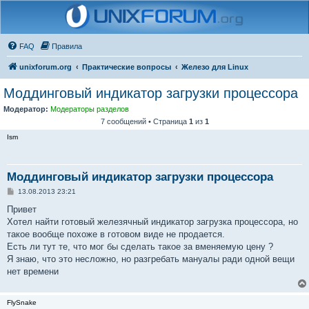
FAQ
Правила
unixforum.org
Практические вопросы
Железо для Linux
Моддинговый индикатор загрузки процессора
Модератор:
Модераторы разделов
7 сообщений • Страница
1
из
1
Ism
Моддинговый индикатор загрузки процессора
С
13.08.2013 23:21
о
о
Привет
б
Хотел найти готовый железячный индикатор загрузка процессора, но
щ
е
такое вообще похоже в готовом виде не продается.
н
Есть ли тут те, что мог бы сделать такое за вменяемую цену ?
и
е
Я знаю, что это несложно, но разгребать мануалы ради одной вещи
нет времени
FlySnake