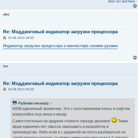
блог тут
and
here
allez
Re: Моддинговый индикатор загрузки процессора
С
15.08.2013 18:03
о
о
Индикатор загрузки процессора и винчестера своими руками
б
щ
е
н
и
Ism
е
Re: Моддинговый индикатор загрузки процессора
С
16.08.2013 00:25
о
о
б
FlySnake
писал(а):
↑
щ
е
600$ единичный экземпляр. Это с изготовлением платы и софтом
н
юзерспейсе под линух и винду.
и
е
Самостоятельно на ардуине спаяете гораздо дешевле
Такие
вещи единично нет смысла заказывать в разработку и
производство. Либо если и с ардуиной не охота разбираться но
такой вариант устроит, то можно уменьшив цену раза в 2 сделать