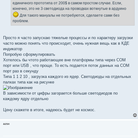
единичного прототипа от 200$ в самом простом случае. Если,
конечно, это не 3 светодиода на проводках воткнутые в ардуино
Для такого мануалы не потребуются, сделаете сами без
проблем.
Просто я часто запускаю тяжелые процессы и по характеру загрузки
часто можно понять что происходит, очень нужная вещь как в КДЕ
индикатор
Попробую сформулировать
Хотелось бы чтото работающее вне платформы типа через COM
порт или USB , что проще. То есть подается поток данных на COM
порт раз в секунду
Типа 1 1 2 10 , загрузка каждого из ядер. Светодиоды на отдельных
палках типа как на рисунке
В зависимости от цифры загорается больше светодиодов по
каждому ядру отдельно
Цену скажете в итоге, надеюсь будет не космос.
azsx