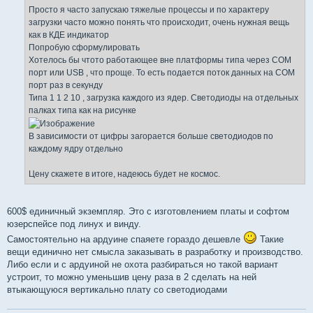
Просто я часто запускаю тяжелые процессы и по характеру
загрузки часто можно понять что происходит, очень нужная вещь
как в КДЕ индикатор
Попробую сформулировать
Хотелось бы чтото работающее вне платформы типа через COM
порт или USB , что проще. То есть подается поток данных на COM
порт раз в секунду
Типа 1 1 2 10 , загрузка каждого из ядер. Светодиоды на отдельных
палках типа как на рисунке
В зависимости от цифры загорается больше светодиодов по
каждому ядру отдельно
Цену скажете в итоге, надеюсь будет не космос.
600$ единичный экземпляр. Это с изготовлением платы и софтом
юзерспейсе под линух и винду.
Самостоятельно на ардуине спаяете гораздо дешевле
Такие
вещи единично нет смысла заказывать в разработку и производство.
Либо если и с ардуиной не охота разбираться но такой вариант
устроит, то можно уменьшив цену раза в 2 сделать на ней
втыкающуюся вертикально плату со светодиодами