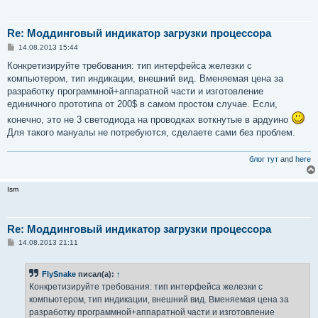
Re: Моддинговый индикатор загрузки процессора
С
14.08.2013 15:44
о
о
Конкретизируйте требования: тип интерфейса железки с
б
компьютером, тип индикации, внешний вид. Вменяемая цена за
щ
е
разработку программной+аппаратной части и изготовление
н
единичного прототипа от 200$ в самом простом случае. Если,
и
е
конечно, это не 3 светодиода на проводках воткнутые в ардуино
Для такого мануалы не потребуются, сделаете сами без проблем.
блог тут
and
here
Ism
Re: Моддинговый индикатор загрузки процессора
С
14.08.2013 21:11
о
о
б
FlySnake
писал(а):
↑
щ
е
Конкретизируйте требования: тип интерфейса железки с
н
компьютером, тип индикации, внешний вид. Вменяемая цена за
и
е
разработку программной+аппаратной части и изготовление