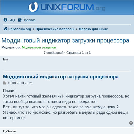
FAQ
Правила
unixforum.org
Практические вопросы
Железо для Linux
Моддинговый индикатор загрузки процессора
Модератор:
Модераторы разделов
7 сообщений • Страница
1
из
1
Ism
Моддинговый индикатор загрузки процессора
С
13.08.2013 23:21
о
о
Привет
б
Хотел найти готовый железячный индикатор загрузка процессора, но
щ
е
такое вообще похоже в готовом виде не продается.
н
Есть ли тут те, что мог бы сделать такое за вменяемую цену ?
и
е
Я знаю, что это несложно, но разгребать мануалы ради одной вещи
нет времени
FlySnake