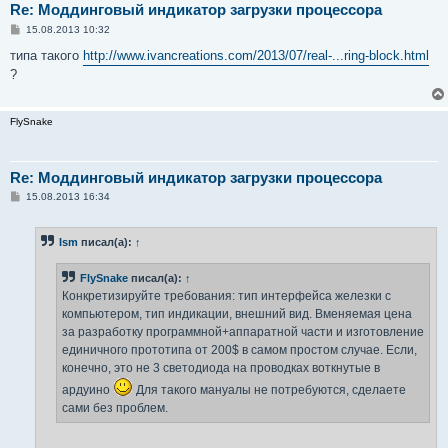
Re: Моддинговый индикатор загрузки процессора
С
15.08.2013 10:32
о
о
типа такого
http://www.ivancreations.com/2013/07/real-...ring-block.html
б
?
щ
е
н
и
FlySnake
е
Re: Моддинговый индикатор загрузки процессора
С
15.08.2013 16:34
о
о
б
Ism
писал(а):
↑
щ
е
н
FlySnake
писал(а):
↑
и
е
Конкретизируйте требования: тип интерфейса железки с
компьютером, тип индикации, внешний вид. Вменяемая цена
за разработку программной+аппаратной части и изготовление
единичного прототипа от 200$ в самом простом случае. Если,
конечно, это не 3 светодиода на проводках воткнутые в
ардуино
Для такого мануалы не потребуются, сделаете
сами без проблем.