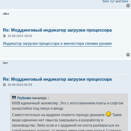
блог тут
and
here
allez
Re: Моддинговый индикатор загрузки процессора
С
15.08.2013 18:03
о
о
Индикатор загрузки процессора и винчестера своими руками
б
щ
е
н
и
Ism
е
Re: Моддинговый индикатор загрузки процессора
С
16.08.2013 00:25
о
о
б
FlySnake
писал(а):
↑
щ
е
600$ единичный экземпляр. Это с изготовлением платы и софтом
н
юзерспейсе под линух и винду.
и
е
Самостоятельно на ардуине спаяете гораздо дешевле
Такие
вещи единично нет смысла заказывать в разработку и
производство. Либо если и с ардуиной не охота разбираться но
такой вариант устроит, то можно уменьшив цену раза в 2 сделать