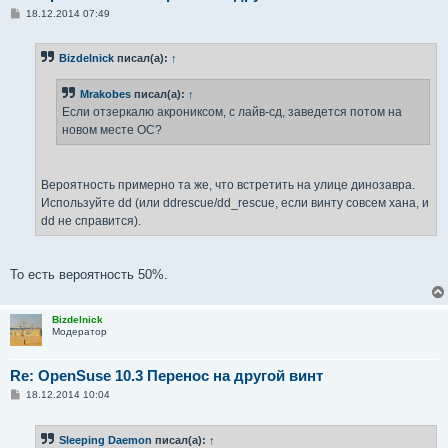
С
18.12.2014 07:49
о
о
б
Bizdelnick
писал(а):
↑
щ
е
н
Mrakobes
писал(а):
↑
и
е
Если отзеркалю акрониксом, с лайв-сд, заведется потом на
новом месте ОС?
Вероятность примерно та же, что встретить на улице динозавра.
Используйте dd (или ddrescue/dd_rescue, если винту совсем хана, и
dd не справится).
То есть вероятность 50%.
Bizdelnick
Модератор
Re: OpenSuse 10.3 Перенос на другой винт
С
18.12.2014 10:04
о
о
б
Sleeping Daemon
писал(а):
↑
щ