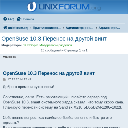
FAQ
Правила
unixforum.org
Практические вопросы
Администрирование
Администрирование для начинающих
OpenSuse 10.3 Перенос на другой винт
Модераторы:
SLEDopit
,
Модераторы разделов
13 сообщений • Страница
1
из
1
Mrakobes
OpenSuse 10.3 Перенос на другой винт
С
17.12.2014 15:47
о
о
Доброго времени суток всем!
б
щ
е
Собственно, сабж. Есть работающий шлюз/фтп сервер под
н
OpenSuse 10.3, smart системного харда сказал, что тому скоро хана.
и
е
Планирую перенсти систему на Sandisk X210 SD6SB2M-128G-1022I.
Собственно вопрос: как наиболее безболезненно и быстро это
сделать?
Если отзеркалю акрониксом, с лайв-сд, заведется потом на новом