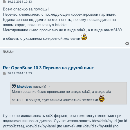
С
30.12.2014 10:33
о
о
Всем спасибо за помощь!
б
Перенес клонезилой, с последующей корректировкой партиций.
щ
е
Единственное но, долго не мог понять, почему не заводится на
н
новом харде, пока не глянул fstable.
и
е
Монтирование было прописано не в виде sdaX, а в виде ata-st3180...
в общем, с указанием конкретной железяки
NickLion
Re: OpenSuse 10.3 Перенос на другой винт
С
30.12.2014 11:53
о
о
б
Mrakobes
писал(а):
↑
щ
е
Монтирование было прописано не в виде sdaX, а в виде ata-
н
и
st3180... в общем, с указанием конкретной железяки
е
Лучше не использовать sdX формат, они тоже могут меняться при
подключении новых дисков. Лучше использовать /dev/disk/by-id (по id
устройства), /dev/disk/by-label (по метке) или /dev/disk/by-uuid (по