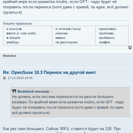
крайней мере если разметка msdos, если GPT - надо будет её
щ
е
поправить после переноса (хотя даже с кривой, по идее, всё должно
н
грузиться).
и
е
Пишите правильно:
в консол
и
в течени
е
(часа)
приемл
е
мо
вк
у́пе
(с чем-либо)
нович
о
к
пробле
м
а
в о
бщем
ню
анс
проб
о
вать
в
оо
бще
п
о у
молчанию
тра
ф
ик
Mrakobes
Re: OpenSuse 10.3 Перенос на другой винт
С
17.12.2014 16:55
о
о
б
Bizdelnick
писал(а):
↑
щ
е
Не должна, если система переносится на диск не большего
н
размера. По крайней мере если разметка msdos, если GPT - надо
и
е
будет её поправить после переноса (хотя даже с кривой, по идее,
всё должно грузиться).
Как раз таки большего. Сейчас 80Гб, ставится будет на 128. Про