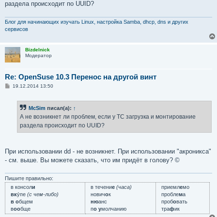
раздела происходит по UUID?
Блог для начинающих изучать Linux, настройка Samba, dhcp, dns и других
сервисов
Bizdelnick
Модератор
Re: OpenSuse 10.3 Перенос на другой винт
С
19.12.2014 13:50
о
о
б
McSim
писал(а):
↑
щ
е
А не возникнет ли проблем, если у ТС загрузка и монтирование
н
раздела происходит по UUID?
и
е
При использовании dd - не возникнет. При использовании "акроникса"
- см. выше. Вы можете сказать, что им придёт в голову? ©
Пишите правильно:
в консол
и
в течени
е
(часа)
приемл
е
мо
вк
у́пе
(с чем-либо)
нович
о
к
пробле
м
а
в о
бщем
ню
анс
проб
о
вать
в
оо
бще
п
о у
молчанию
тра
ф
ик