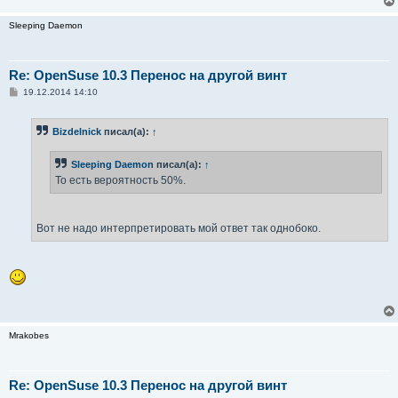
Sleeping Daemon
Re: OpenSuse 10.3 Перенос на другой винт
С
19.12.2014 14:10
о
о
б
Bizdelnick
писал(а):
↑
щ
е
н
Sleeping Daemon
писал(а):
↑
и
е
То есть вероятность 50%.
Вот не надо интерпретировать мой ответ так однобоко.
Mrakobes
Re: OpenSuse 10.3 Перенос на другой винт