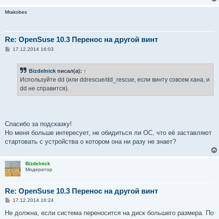
Mrakobes
Re: OpenSuse 10.3 Перенос на другой винт
С
17.12.2014 16:03
о
о
б
Bizdelnick
писал(а):
↑
щ
е
Используйте dd (или ddrescue/dd_rescue, если винту совсем хана, и
н
dd не справится).
и
е
Спасибо за подсказку!
Но меня больше интересует, не обидиться ли ОС, что её заставляют
стартовать с устройства о котором она ни разу не знает?
Bizdelnick
Модератор
Re: OpenSuse 10.3 Перенос на другой винт
С
17.12.2014 16:24
о
о
Не должна, если система переносится на диск большего размера. По
б