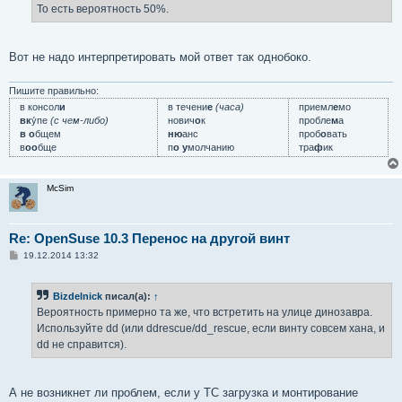
е
То есть вероятность 50%.
н
и
е
Вот не надо интерпретировать мой ответ так однобоко.
Пишите правильно:
в консол
и
в течени
е
(часа)
приемл
е
мо
вк
у́пе
(с чем-либо)
нович
о
к
пробле
м
а
в о
бщем
ню
анс
проб
о
вать
в
оо
бще
п
о у
молчанию
тра
ф
ик
McSim
Re: OpenSuse 10.3 Перенос на другой винт
С
19.12.2014 13:32
о
о
б
Bizdelnick
писал(а):
↑
щ
е
Вероятность примерно та же, что встретить на улице динозавра.
н
Используйте dd (или ddrescue/dd_rescue, если винту совсем хана, и
и
е
dd не справится).
А не возникнет ли проблем, если у ТС загрузка и монтирование