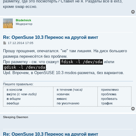
разметку, где это посмотерть? Ставил не я. Разделы все в ext3,
кроме swap ессно.
Bizdelnick
Модератор
Re: OpenSuse 10.3 Перенос на другой винт
С
17.12.2014 17:05
о
о
Прошу прощения, опечатался. "не" там лишняя. На диск большего
б
размера перенесётся без проблем.
щ
е
Про разметку - см. что скажут
fdisk -l /dev/sda
и/или
н
gdisk -l /dev/sda
.
и
е
Upd. Впрочем, в OpenSUSE 10.3 msdos-разметка, без вариантов.
Пишите правильно:
в консол
и
в течени
е
(часа)
приемл
е
мо
вк
у́пе
(с чем-либо)
нович
о
к
пробле
м
а
в о
бщем
ню
анс
проб
о
вать
в
оо
бще
п
о у
молчанию
тра
ф
ик
Sleeping Daemon
Re: OpenSuse 10.3 Перенос на другой винт