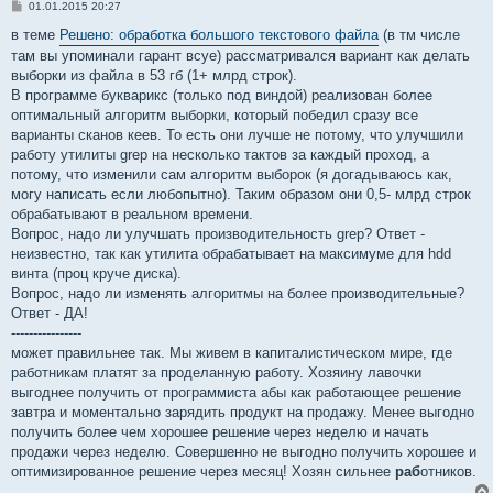
С
01.01.2015 20:27
о
о
в теме
Решено: обработка большого текстового файла
(в тм числе
б
там вы упоминали гарант всуе) рассматривался вариант как делать
щ
е
выборки из файла в 53 гб (1+ млрд строк).
н
В программе букварикс (только под виндой) реализован более
и
е
оптимальный алгоритм выборки, который победил сразу все
варианты сканов кеев. То есть они лучше не потому, что улучшили
работу утилиты grep на несколько тактов за каждый проход, а
потому, что изменили сам алгоритм выборок (я догадываюсь как,
могу написать если любопытно). Таким образом они 0,5- млрд строк
обрабатывают в реальном времени.
Вопрос, надо ли улучшать производительность grep? Ответ -
неизвестно, так как утилита обрабатывает на максимуме для hdd
винта (проц круче диска).
Вопрос, надо ли изменять алгоритмы на более производительные?
Ответ - ДА!
----------------
может правильнее так. Мы живем в капиталистическом мире, где
работникам платят за проделанную работу. Хозяину лавочки
выгоднее получить от программиста абы как работающее решение
завтра и моментально зарядить продукт на продажу. Менее выгодно
получить более чем хорошее решение через неделю и начать
продажи через неделю. Совершенно не выгодно получить хорошее и
оптимизированное решение через месяц! Хозян сильнее
раб
отников.