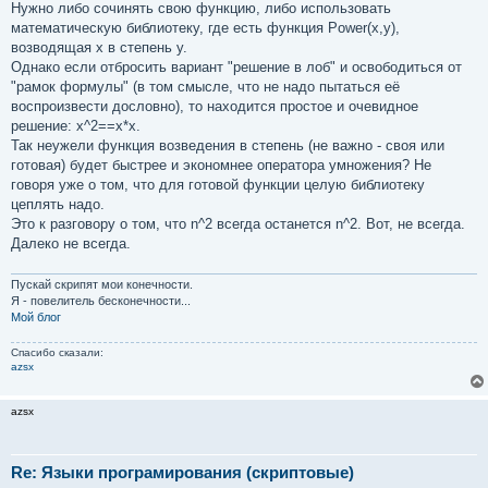
Нужно либо сочинять свою функцию, либо использовать
математическую библиотеку, где есть функция Power(x,y),
возводящая x в степень y.
Однако если отбросить вариант "решение в лоб" и освободиться от
"рамок формулы" (в том смысле, что не надо пытаться её
воспроизвести дословно), то находится простое и очевидное
решение: x^2==x*x.
Так неужели функция возведения в степень (не важно - своя или
готовая) будет быстрее и экономнее оператора умножения? Не
говоря уже о том, что для готовой функции целую библиотеку
цеплять надо.
Это к разговору о том, что n^2 всегда останется n^2. Вот, не всегда.
Далеко не всегда.
Пускай скрипят мои конечности.
Я - повелитель бесконечности...
Мой блог
Спасибо сказали:
azsx
azsx
Re: Языки програмирования (скриптовые)