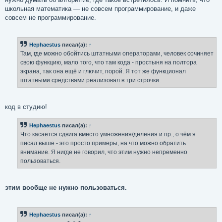
школьная математика — не совсем программирование, и даже
совсем не программирование.
Hephaestus
писал(а):
↑
Там, где можно обойтись штатными операторами, человек сочиняет
свою функцию, мало того, что там кода - простыня на полтора
экрана, так она ещё и глючит, порой. Я тот же функционал
штатными средствами реализовал в три строчки.
код в студию!
Hephaestus
писал(а):
↑
Что касается сдвига вместо умножения/деления и пр., о чём я
писал выше - это просто примеры, на что можно обратить
внимание. Я нигде не говорил, что этим нужно непременно
пользоваться.
этим вообще не нужно пользоваться.
Hephaestus
писал(а):
↑