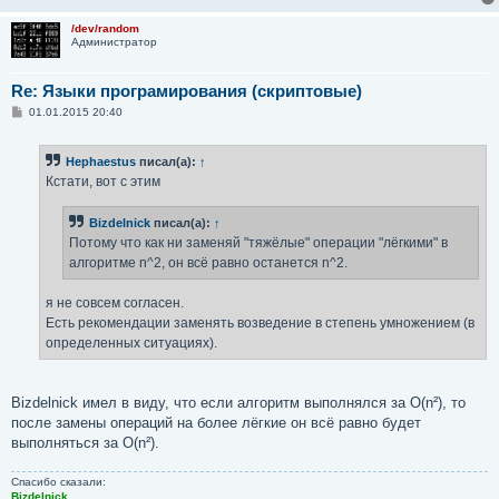
/dev/random
Администратор
Re: Языки програмирования (скриптовые)
С
01.01.2015 20:40
о
о
б
Hephaestus
писал(а):
↑
щ
е
Кстати, вот с этим
н
и
е
Bizdelnick
писал(а):
↑
Потому что как ни заменяй "тяжёлые" операции "лёгкими" в
алгоритме n^2, он всё равно останется n^2.
я не совсем согласен.
Есть рекомендации заменять возведение в степень умножением (в
определенных ситуациях).
Bizdelnick имел в виду, что если алгоритм выполнялся за O(n²), то
после замены операций на более лёгкие он всё равно будет
выполняться за O(n²).
Спасибо сказали:
Bizdelnick