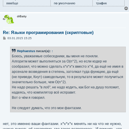
в
оо
бще
п
о у
молчанию
тра
ф
ик
drBatty
Re: Языки програмирования (скриптовые)
С
03.01.2015 15:25
о
о
б
Hephaestus
писал(а):
↑
щ
е
Боюсь, уважаемые собеседники, вы меня не поняли.
н
Алгоритм может выполняться за O(n^2), но если кодер не
и
е
сообразил, что можно сделать x*x*x*x вместо x^4, да ещё не имея в
арсенале возведения в степень, затолкал туда функцию, да ещё
(не приведи, Кнут) самодельную, то в результате может получиться
значительно больше, чем O(n^2).
Не надо решать "в лоб", не надо кодить, как Бог на душу положит,
надеясь, что компилятор всё исправит.
Вот о чём я говорил.
Не следует думать, что это мои фантазии.
нет, это именно ваши фантазии. x*x*x*x менять ни на что не нужно,
нужно думать об алгоритме, где такое встретилось. И помнить, что