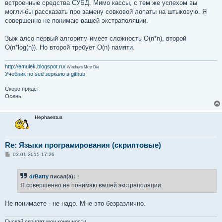
е
встроенные средства СУБД. Мимо кассы, с тем же успехом вы
н
могли-бы рассказать про замену совковой лопаты на штыковую. Я
и
е
совершенно не понимаю вашей экстраполяции.
Зыж алсо первый алгоритм имеет сложность O(n*n), второй
O(n*log(n)). Но второй требует O(n) памяти.
http://emulek.blogspot.ru/
Windows Must Die
Учебник по sed
зеркало в github
Скоро придёт
Осень
Hephaestus
Re: Языки програмирования (скриптовые)
С
03.01.2015 17:26
о
о
б
drBatty
писал(а):
↑
щ
е
Я совершенно не понимаю вашей экстраполяции.
н
и
е
Не понимаете - не надо. Мне это безразлично.
Пускай скрипят мои конечности.