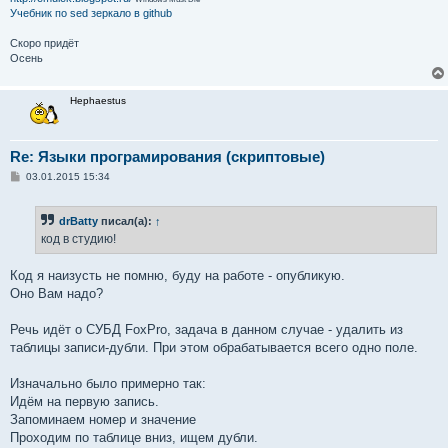
Учебник по sed
зеркало в github
Скоро придёт
Осень
Hephaestus
Re: Языки програмирования (скриптовые)
С
03.01.2015 15:34
о
о
б
drBatty
писал(а):
↑
щ
е
код в студию!
н
и
е
Код я наизусть не помню, буду на работе - опубликую.
Оно Вам надо?
Речь идёт о СУБД FoxPro, задача в данном случае - удалить из
таблицы записи-дубли. При этом обрабатывается всего одно поле.
Изначально было примерно так:
Идём на первую запись.
Запоминаем номер и значение
Проходим по таблице вниз, ищем дубли.