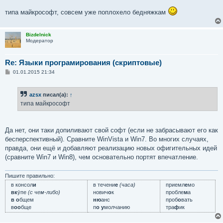
типа майкрософт, совсем уже поплохело бедняжкам
Bizdelnick
Модератор
Re: Языки програмирования (скриптовые)
С
01.01.2015 21:34
о
о
б
azsx
писал(а):
↑
щ
е
типа майкрософт
н
и
е
Да нет, они таки допиливают свой софт (если не забрасывают его как
бесперспективный). Сравните WinVista и Win7. Во многих случаях,
правда, они ещё и добавляют реализацию новых офигительных идей
(сравните Win7 и Win8), чем основательно портят впечатление.
Пишите правильно:
в консол
и
в течени
е
(часа)
приемл
е
мо
вк
у́пе
(с чем-либо)
нович
о
к
пробле
м
а
в о
бщем
ню
анс
проб
о
вать
в
оо
бще
п
о у
молчанию
тра
ф
ик