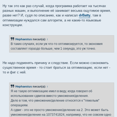
Ну так это как раз случай, когда программа работает на тысячах
разных машин, и выполнение её занимает весьма ощутимое время,
разве нет? И, судя по описанию, как и написал
drBatty
, там в
оптимизации нуждался сам алгоритм, а не какие-то языковые
конструкции.
Hephaestus
писал(а):
↑
В таких случаях, если уж что-то оптимизируется, то экономия
составляет гораздо больше, чем 1 секунда, это уж точно.
Не надо подменять причину и следствие. Если можно сэкономить
существенное время - то стоит браться за оптимизацию, если нет -
то и фиг с ней.
Hephaestus
писал(а):
↑
Я не такую оптимизацию имел в виду, когда говорил об
использовании сдвигов вместо умножения/деления.
Дело в том, что умножение/деление относятся к "тяжелым"
операциям.
А сдвиг - это не просто умножение/деление на 2. Это может быть
умножение/деление на 1073741824, например, что не совсем одно