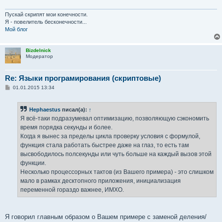
Пускай скрипят мои конечности.
Я - повелитель бесконечности...
Мой блог
Bizdelnick
Модератор
Re: Языки програмирования (скриптовые)
С
01.01.2015 13:34
о
о
б
Hephaestus
писал(а):
↑
щ
е
Я всё-таки подразумевал оптимизацию, позволяющую сэкономить
н
время порядка секунды и более.
и
е
Когда я вынес за пределы цикла проверку условия с формулой,
функция стала работать быстрее даже на глаз, то есть там
высвободилось полсекунды или чуть больше на каждый вызов этой
функции.
Несколько процессорных тактов (из Вашего примера) - это слишком
мало в рамках десктопного приложения, инициализация
переменной гораздо важнее, ИМХО.
Я говорил главным образом о Вашем примере с заменой деления/