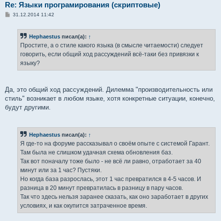
Re: Языки програмирования (скриптовые)
С
31.12.2014 11:42
о
о
б
Hephaestus
писал(а):
↑
щ
е
Простите, а о стиле какого языка (в смысле читаемости) следует
н
говорить, если общий ход рассуждений всё-таки без привязки к
и
е
языку?
Да, это общий ход рассуждений. Дилемма "производительность или
стиль" возникает в любом языке, хотя конкретные ситуации, конечно,
будут другими.
Hephaestus
писал(а):
↑
Я где-то на форуме рассказывал о своём опыте с системой Гарант.
Там была не слишком удачная схема обновления баз.
Так вот поначалу тоже было - не всё ли равно, отработает за 40
минут или за 1 час? Пустяки.
Но когда база разрослась, этот 1 час превратился в 4-5 часов. И
разница в 20 минут превратилась в разницу в пару часов.
Так что здесь нельзя заранее сказать, как оно заработает в других
условиях, и как окупится затраченное время.