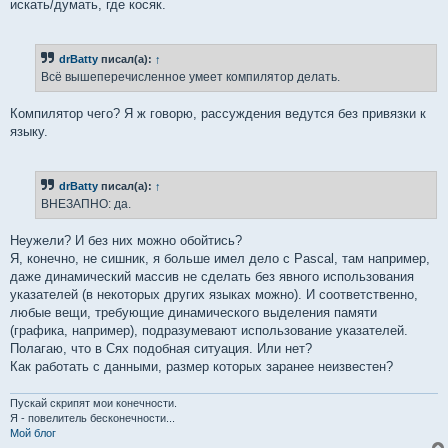
искать/думать, где косяк.
drBatty
писал(а):
↑
Всё вышеперечисленное умеет компилятор делать.
Компилятор чего? Я ж говорю, рассуждения ведутся без привязки к
языку.
drBatty
писал(а):
↑
ВНЕЗАПНО: да.
Неужели? И без них можно обойтись?
Я, конечно, не сишник, я больше имел дело с Pascal, там например,
даже динамический массив не сделать без явного использования
указателей (в некоторых других языках можно). И соответственно,
любые вещи, требующие динамического выделения памяти
(графика, например), подразумевают использование указателей.
Полагаю, что в Сях подобная ситуация. Или нет?
Как работать с данными, размер которых заранее неизвестен?
Пускай скрипят мои конечности.
Я - повелитель бесконечности...
Мой блог