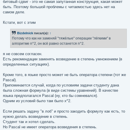
битовый сдвиг - это не самая запутанная конструкция, какая может
быть. Поэтому большой проблемы с читаемостью здесь нет на
самом деле.
Кстати, вот с этим
Bizdelnick
писал(а):
↑
Потому что как ни заменяй "тяжёлые" операции "лёгкими" в
алгоритме n^2, он всё равно останется n^2.
я не совсем согласен.
Есть рекомендации заменять возведение в степень умножением (в
определенных ситуациях).
Кроме того, в языке просто может не быть оператора степени (тот же
Pascal).
Припоминается случай, когда по условиям задачи студенту дана
была сложная формула (в виде системы уравнений). В качестве
языка предполагался Pascal (ну, кто бы сомневался).
Одним из условий было там было x^2.
Если решать задачу "в лоб" и просто закодить формулу как есть, то
нужно делать возведение в степень.
Студент так и хотел сделать.
Но Pascal не имеет оператора возведения в степень.