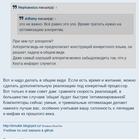
о
б
Hephaestus
писал(а):
↑
щ
е
н
drBatty
писал(а):
↑
и
е
это не важно. Всё равно это зло. Время тратить нужно на
оптимизацию алгоритма.
При чем тут алгоритм?
Алгоритм ведь не предполагает конструкций конкретного языка, он
решает задачу в общем виде.
Даже самый хороший алгоритм можно забыдлокодить так, что у
Кнута инфаркт случится.
Вот и надо делать в общем виде. Если есть время и желание, можно
сделать дополнительную реализацию под конкретный процессор.
Вот только я вам совет дам: сравните скорость реализаций, в
большинстве случаев 'общая' будет быстрее 'оптимизированной'.
Компиляторы сейчас умные, и тривиальные оптимизации делают
намного лучше вас, особенно учитывая вашу склонность к легендам
и мифам из прошлого века.
http://emulek.blogspot.ru/
Windows Must Die
Учебник по sed
зеркало в github