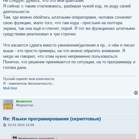
Не следует думать, что это мои фантазии.
Я сейчас с таким сталкиваюсь, разбирая чужой код, по роду своей
деятельности.
Там, где можно обойтись штатными операторами, человек сочиняет
свою функцию, мало того, что там кода - простыня на полтора
экрана, так она ещё и глючит, порой. Я тот же функционал штатными
средствами реализовал в три строчки.
Что касается сдвига вместо умножения/деления и пр., о чём я писал
выше - это просто примеры, на что можно обратить внимание. Я
нигде не говорил, что этим нужно непременно пользоваться.
Понятно, что решение принимается по ситуации, на то программеру и
голова дана.
Пускай скрипят мои конечности.
Я - повелитель бесконечности...
Мой блог
Bizdelnick
Модератор
Re: Языки програмирования (скриптовые)
С
02.01.2015 15:09
о
о
б
Hephaestus
писал(а):
↑