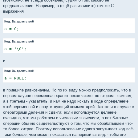
(возможно, не всегда осознанно) судим о том, каково её
предназначение. Например, в (ещё раз извините) том же C
выражения
Код:
Выделить всё
a = 0;
Код:
Выделить всё
a = '\0';
и
Код:
Выделить всё
a = NULL;
в принципе равнозначны. Но по их виду можно предположить, что в
первом случае переменная хранит некое число, во втором - символ,
а в третьем - указатель, и нам не надо искать в коде определение
этой переменной и сопутствующий комментарий. Так же и в случае с
операторами деления и сдвига: если используется деление,
очевидно, что мы работаем с числовым значением, а вот битовые
операции обычно свидетельствуют о том, что мы обрабатываем что-
то более хитрое. Поэтому использование сдвига запутывает код всё-
таки больше, чем может показаться на первый взгляд: чтобы его