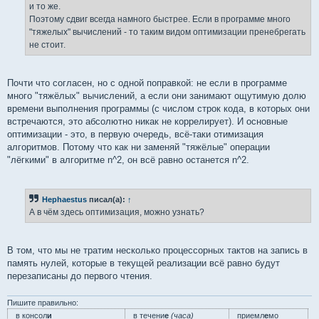
и то же.
Поэтому сдвиг всегда намного быстрее. Если в программе много
"тяжелых" вычислений - то таким видом оптимизации пренебрегать
не стоит.
Почти что согласен, но с одной поправкой: не если в программе
много "тяжёлых" вычислений, а если они занимают ощутимую долю
времени выполнения программы (с числом строк кода, в которых они
встречаются, это абсолютно никак не коррелирует). И основные
оптимизации - это, в первую очередь, всё-таки отимизация
алгоритмов. Потому что как ни заменяй "тяжёлые" операции
"лёгкими" в алгоритме n^2, он всё равно останется n^2.
Hephaestus
писал(а):
↑
А в чём здесь оптимизация, можно узнать?
В том, что мы не тратим несколько процессорных тактов на запись в
память нулей, которые в текущей реализации всё равно будут
перезаписаны до первого чтения.
Пишите правильно:
в консол
и
в течени
е
(часа)
приемл
е
мо