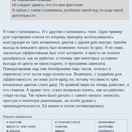
щ
е
Не следует думать, что это мои фантазии.
н
Я сейчас с таким сталкиваюсь, разбирая чужой код, по роду своей
и
е
деятельности.
Я тоже сталкиваюсь. И с другим сталкиваюсь тоже. Один пример:
для сортировки списка по хитрому принципу использовалась
конструкция из трёх вложенных циклов с двумя goto внутри, причём
выход из внешнего цикла был возможен только по goto. Я не знаю,
насколько эффективным был этот алгоритм, я просто не осилил
разобраться, как он работал, и почему при некоторых условиях
выхода из цикла не происходило, и программа зависала.
Помедитировав над сим безобразием пару часов, плюнул и
переписал этот кусок кода полностью. Возможно, с ущербом для
эффективности, не знаю (хотя вряд ли, потому что вместо трёх
вложенных циклов стало два). По крайней мере он теперь работает, и
это главное. А кроме того, стало возможно понять,
как
он работает,
глядя на код. Так нужно было делать с самого начала: написать
простую и понятную реализацию, не особо думая о
производительности. Её можно и потом оптимизировать.
Пишите правильно:
в консол
и
в течени
е
(часа)
приемл
е
мо
вк
у́пе
(с чем-либо)
нович
о
к
пробле
м
а
в о
бщем
ню
анс
проб
о
вать