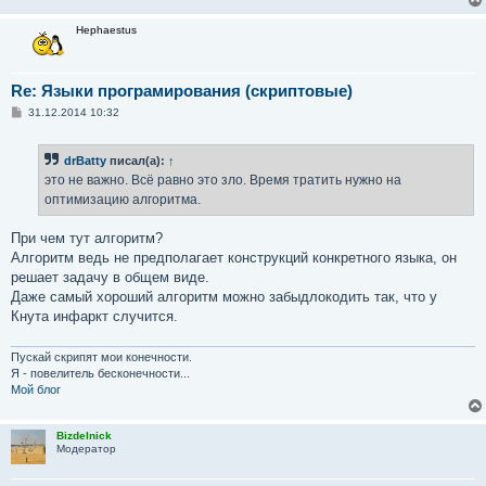
Hephaestus
Re: Языки програмирования (скриптовые)
С
31.12.2014 10:32
о
о
б
drBatty
писал(а):
↑
щ
е
это не важно. Всё равно это зло. Время тратить нужно на
н
оптимизацию алгоритма.
и
е
При чем тут алгоритм?
Алгоритм ведь не предполагает конструкций конкретного языка, он
решает задачу в общем виде.
Даже самый хороший алгоритм можно забыдлокодить так, что у
Кнута инфаркт случится.
Пускай скрипят мои конечности.
Я - повелитель бесконечности...
Мой блог
Bizdelnick
Модератор