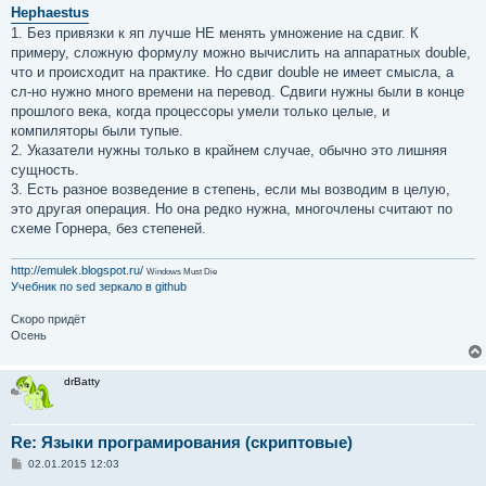
о
Hephaestus
б
1. Без привязки к яп лучше НЕ менять умножение на сдвиг. К
щ
е
примеру, сложную формулу можно вычислить на аппаратных double,
н
что и происходит на практике. Но сдвиг double не имеет смысла, а
и
е
сл-но нужно много времени на перевод. Сдвиги нужны были в конце
прошлого века, когда процессоры умели только целые, и
компиляторы были тупые.
2. Указатели нужны только в крайнем случае, обычно это лишняя
сущность.
3. Есть разное возведение в степень, если мы возводим в целую,
это другая операция. Но она редко нужна, многочлены считают по
схеме Горнера, без степеней.
http://emulek.blogspot.ru/
Windows Must Die
Учебник по sed
зеркало в github
Скоро придёт
Осень
drBatty
Re: Языки програмирования (скриптовые)
С
02.01.2015 12:03
о