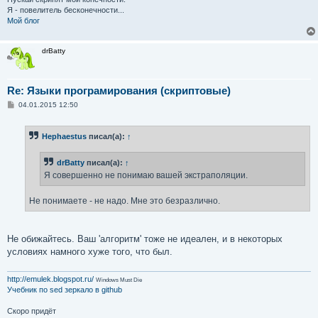
Я - повелитель бесконечности...
Мой блог
drBatty
Re: Языки програмирования (скриптовые)
С
04.01.2015 12:50
о
о
б
Hephaestus
писал(а):
↑
щ
е
н
drBatty
писал(а):
↑
и
е
Я совершенно не понимаю вашей экстраполяции.
Не понимаете - не надо. Мне это безразлично.
Не обижайтесь. Ваш 'алгоритм' тоже не идеален, и в некоторых
условиях намного хуже того, что был.
http://emulek.blogspot.ru/
Windows Must Die
Учебник по sed
зеркало в github
Скоро придёт