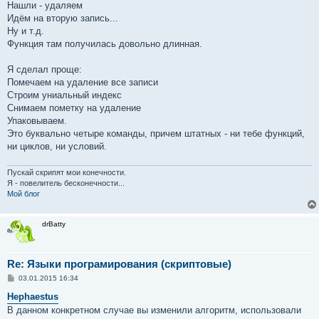
Нашли - удаляем
Идём на вторую запись...
Ну и т.д.
Функция там получилась довольно длинная.
Я сделал проще:
Помечаем на удаление все записи
Строим униальный индекс
Снимаем пометку на удаление
Упаковываем.
Это буквально четыре команды, причем штатных - ни тебе функций,
ни циклов, ни условий.
Пускай скрипят мои конечности.
Я - повелитель бесконечности...
Мой блог
drBatty
Re: Языки програмирования (скриптовые)
С
03.01.2015 16:34
о
о
Hephaestus
б
В данном конкретном случае вы изменили алгоритм, использовали
щ