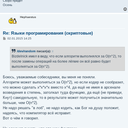
Скоро придёт
Осень
Hephaestus
Re: Языки програмирования (скриптовые)
С
02.01.2015 14:25
о
о
б
/dev/random
писал(а):
↑
щ
е
Bizdelnick имел в виду, что если алгоритм выполнялся за O(n^2), то
н
после замены операций на более лёгкие он всё равно будет
и
е
выполняться за O(n^2).
Боюсь, уважаемые собеседники, вы меня не поняли.
Алгоритм может выполняться за O(n^2), но если кодер не сообразил,
что можно сделать x*x*x*x вместо x^4, да ещё не имея в арсенале
возведения в степень, затолкал туда функцию, да ещё (не приведи,
Кнут) самодельную, то в результате может получиться значительно
больше, чем O(n^2).
Не надо решать "в лоб", не надо кодить, как Бог на душу положит,
надеясь, что компилятор всё исправит.
Вот о чём я говорил.