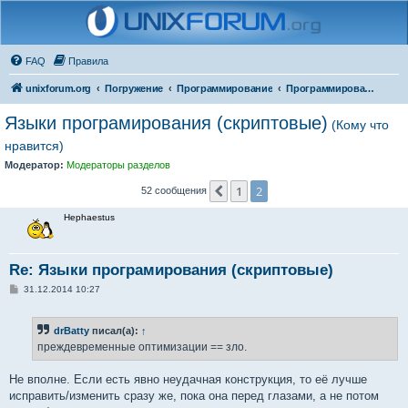
FAQ
Правила
unixforum.org
Погружение
Программирование
Программирование для начинающих
Языки програмирования (скриптовые)
(Кому что
нравится)
Модератор:
Модераторы разделов
1
2
Пред.
52 сообщения
Hephaestus
Re: Языки програмирования (скриптовые)
С
31.12.2014 10:27
о
о
б
drBatty
писал(а):
↑
щ
е
преждевременные оптимизации == зло.
н
и
е
Не вполне. Если есть явно неудачная конструкция, то её лучше
исправить/изменить сразу же, пока она перед глазами, а не потом