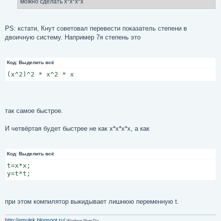
можно сделать x*x*x*x
PS: кстати, Кнут советовал перевести показатель степени в
двоичную систему. Например 7я степень это
Код:
Выделить всё
(x^2)^2 * x^2 * x
так самое быстрое.
И четвёртая будет быстрее не как x*x*x*x, а как
Код:
Выделить всё
t=x*x;

y=t*t;
при этом компилятор выкидывает лишнюю переменную t.
http://emulek.blogspot.ru/
Windows Must Die