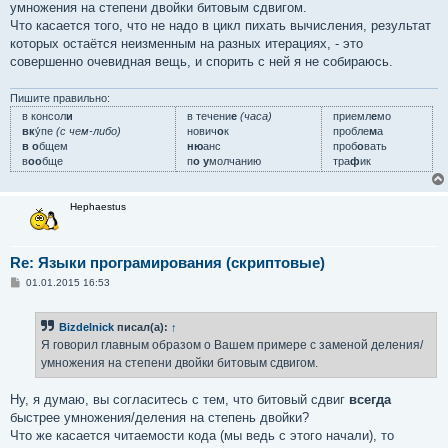
умножения на степени двойки битовым сдвигом.
Что касается того, что не надо в цикл пихать вычисления, результат
которых остаётся неизменным на разных итерациях, - это
совершенно очевидная вещь, и спорить с ней я не собираюсь.
Пишите правильно:
в консол
и
в течени
е
(часа)
приемл
е
мо
вк
у́пе
(с чем-либо)
нович
о
к
пробле
м
а
в о
бщем
ню
анс
проб
о
вать
в
оо
бще
п
о у
молчанию
тра
ф
ик
Hephaestus
Re: Языки програмирования (скриптовые)
С
01.01.2015 16:53
о
о
б
Bizdelnick
писал(а):
↑
щ
е
Я говорил главным образом о Вашем примере с заменой деления/
н
умножения на степени двойки битовым сдвигом.
и
е
Ну, я думаю, вы согласитесь с тем, что битовый сдвиг
всегда
быстрее умножения/деления на степень двойки?
Что же касается читаемости кода (мы ведь с этого начали), то