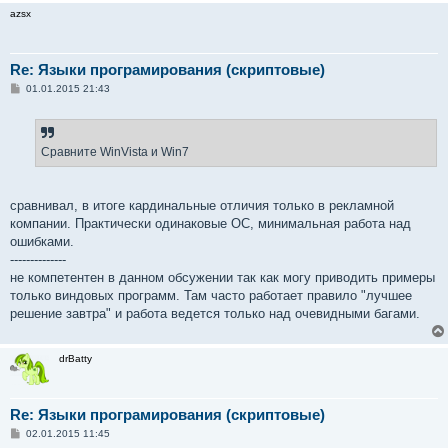
azsx
Re: Языки програмирования (скриптовые)
С
01.01.2015 21:43
о
о
б
щ
е
Сравните WinVista и Win7
н
и
е
сравнивал, в итоге кардинальные отличия только в рекламной
компании. Практически одинаковые ОС, минимальная работа над
ошибками.
--------------
не компетентен в данном обсужении так как могу приводить примеры
только виндовых программ. Там часто работает правило "лучшее
решение завтра" и работа ведется только над очевидными багами.
drBatty
Re: Языки програмирования (скриптовые)
С
02.01.2015 11:45
о