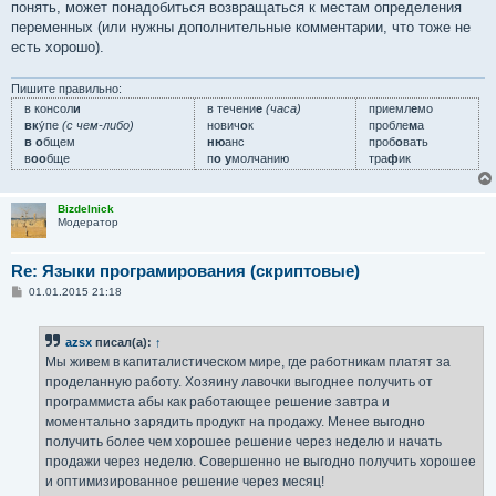
понять, может понадобиться возвращаться к местам определения
переменных (или нужны дополнительные комментарии, что тоже не
есть хорошо).
Пишите правильно:
в консол
и
в течени
е
(часа)
приемл
е
мо
вк
у́пе
(с чем-либо)
нович
о
к
пробле
м
а
в о
бщем
ню
анс
проб
о
вать
в
оо
бще
п
о у
молчанию
тра
ф
ик
Bizdelnick
Модератор
Re: Языки програмирования (скриптовые)
С
01.01.2015 21:18
о
о
б
azsx
писал(а):
↑
щ
е
Мы живем в капиталистическом мире, где работникам платят за
н
проделанную работу. Хозяину лавочки выгоднее получить от
и
е
программиста абы как работающее решение завтра и
моментально зарядить продукт на продажу. Менее выгодно
получить более чем хорошее решение через неделю и начать
продажи через неделю. Совершенно не выгодно получить хорошее
и оптимизированное решение через месяц!