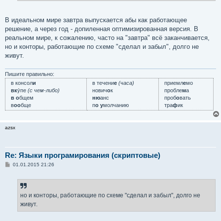
В идеальном мире завтра выпускается абы как работающее
решение, а через год - допиленная оптимизированная версия. В
реальном мире, к сожалению, часто на "завтра" всё заканчивается,
но и конторы, работающие по схеме "сделал и забыл", долго не
живут.
Пишите правильно:
в консол
и
в течени
е
(часа)
приемл
е
мо
вк
у́пе
(с чем-либо)
нович
о
к
пробле
м
а
в о
бщем
ню
анс
проб
о
вать
в
оо
бще
п
о у
молчанию
тра
ф
ик
azsx
Re: Языки програмирования (скриптовые)
С
01.01.2015 21:26
о
о
б
щ
е
но и конторы, работающие по схеме "сделал и забыл", долго не
н
живут.
и
е