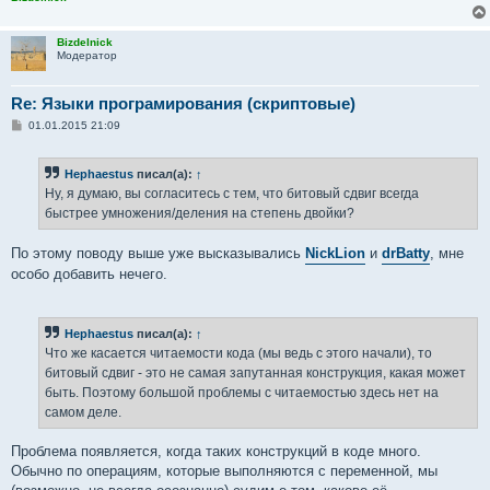
Bizdelnick
Модератор
Re: Языки програмирования (скриптовые)
С
01.01.2015 21:09
о
о
б
Hephaestus
писал(а):
↑
щ
е
Ну, я думаю, вы согласитесь с тем, что битовый сдвиг всегда
н
быстрее умножения/деления на степень двойки?
и
е
По этому поводу выше уже высказывались
NickLion
и
drBatty
, мне
особо добавить нечего.
Hephaestus
писал(а):
↑
Что же касается читаемости кода (мы ведь с этого начали), то
битовый сдвиг - это не самая запутанная конструкция, какая может
быть. Поэтому большой проблемы с читаемостью здесь нет на
самом деле.
Проблема появляется, когда таких конструкций в коде много.
Обычно по операциям, которые выполняются с переменной, мы