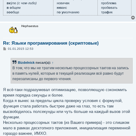
вк
у́пе
(с чем-либо)
нович
о
к
пробле
м
а
в о
бщем
ню
анс
проб
о
вать
в
оо
бще
п
о у
молчанию
тра
ф
ик
Hephaestus
Re: Языки програмирования (скриптовые)
С
01.01.2015 12:53
о
о
б
Bizdelnick
писал(а):
↑
щ
е
В том, что мы не тратим несколько процессорных тактов на запись
н
в память нулей, которые в текущей реализации всё равно будут
и
е
перезаписаны до первого чтения.
Я всё-таки подразумевал оптимизацию, позволяющую сэкономить
время порядка секунды и более.
Когда я вынес за пределы цикла проверку условия с формулой,
функция стала работать быстрее даже на глаз, то есть там
высвободилось полсекунды или чуть больше на каждый вызов этой
функции.
Несколько процессорных тактов (из Вашего примера) - это слишком
мало в рамках десктопного приложения, инициализация переменной
гораздо важнее, ИМХО.