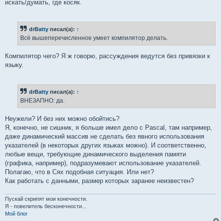
искать/думать, где косяк.
drBatty
писал(а):
↑
Всё вышеперечисленное умеет компилятор делать.
Компилятор чего? Я ж говорю, рассуждения ведутся без привязки к
языку.
drBatty
писал(а):
↑
ВНЕЗАПНО: да.
Неужели? И без них можно обойтись?
Я, конечно, не сишник, я больше имел дело с Pascal, там например,
даже динамический массив не сделать без явного использования
указателей (в некоторых других языках можно). И соответственно,
любые вещи, требующие динамического выделения памяти
(графика, например), подразумевают использование указателей.
Полагаю, что в Сях подобная ситуация. Или нет?
Как работать с данными, размер которых заранее неизвестен?
Пускай скрипят мои конечности.
Я - повелитель бесконечности...
Мой блог