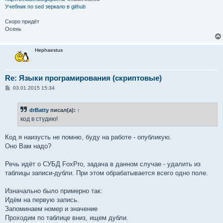
Учебник по sed
зеркало в github
Скоро придёт
Осень
Hephaestus
Re: Языки програмирования (скриптовые)
С
03.01.2015 15:34
о
о
б
drBatty
писал(а):
↑
щ
е
код в студию!
н
и
е
Код я наизусть не помню, буду на работе - опубликую.
Оно Вам надо?
Речь идёт о СУБД FoxPro, задача в данном случае - удалить из
таблицы записи-дубли. При этом обрабатывается всего одно поле.
Изначально было примерно так:
Идём на первую запись.
Запоминаем номер и значение
Проходим по таблице вниз, ищем дубли.