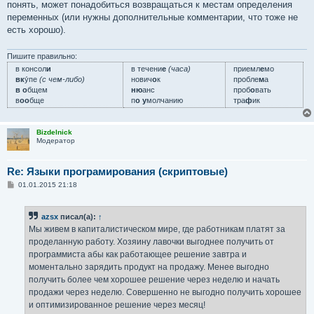
понять, может понадобиться возвращаться к местам определения
переменных (или нужны дополнительные комментарии, что тоже не
есть хорошо).
Пишите правильно:
в консол
и
в течени
е
(часа)
приемл
е
мо
вк
у́пе
(с чем-либо)
нович
о
к
пробле
м
а
в о
бщем
ню
анс
проб
о
вать
в
оо
бще
п
о у
молчанию
тра
ф
ик
Bizdelnick
Модератор
Re: Языки програмирования (скриптовые)
С
01.01.2015 21:18
о
о
б
azsx
писал(а):
↑
щ
е
Мы живем в капиталистическом мире, где работникам платят за
н
проделанную работу. Хозяину лавочки выгоднее получить от
и
е
программиста абы как работающее решение завтра и
моментально зарядить продукт на продажу. Менее выгодно
получить более чем хорошее решение через неделю и начать
продажи через неделю. Совершенно не выгодно получить хорошее
и оптимизированное решение через месяц!