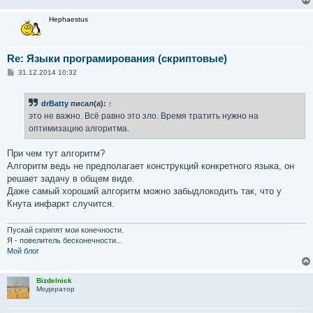
Hephaestus
Re: Языки програмирования (скриптовые)
С
31.12.2014 10:32
о
о
б
drBatty
писал(а):
↑
щ
е
это не важно. Всё равно это зло. Время тратить нужно на
н
оптимизацию алгоритма.
и
е
При чем тут алгоритм?
Алгоритм ведь не предполагает конструкций конкретного языка, он
решает задачу в общем виде.
Даже самый хороший алгоритм можно забыдлокодить так, что у
Кнута инфаркт случится.
Пускай скрипят мои конечности.
Я - повелитель бесконечности...
Мой блог
Bizdelnick
Модератор