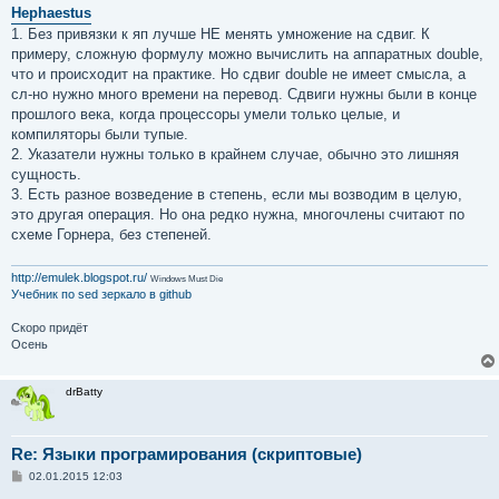
о
Hephaestus
б
1. Без привязки к яп лучше НЕ менять умножение на сдвиг. К
щ
е
примеру, сложную формулу можно вычислить на аппаратных double,
н
что и происходит на практике. Но сдвиг double не имеет смысла, а
и
е
сл-но нужно много времени на перевод. Сдвиги нужны были в конце
прошлого века, когда процессоры умели только целые, и
компиляторы были тупые.
2. Указатели нужны только в крайнем случае, обычно это лишняя
сущность.
3. Есть разное возведение в степень, если мы возводим в целую,
это другая операция. Но она редко нужна, многочлены считают по
схеме Горнера, без степеней.
http://emulek.blogspot.ru/
Windows Must Die
Учебник по sed
зеркало в github
Скоро придёт
Осень
drBatty
Re: Языки програмирования (скриптовые)
С
02.01.2015 12:03
о