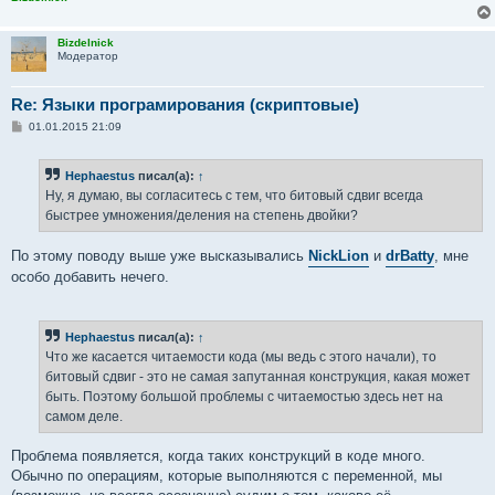
Bizdelnick
Модератор
Re: Языки програмирования (скриптовые)
С
01.01.2015 21:09
о
о
б
Hephaestus
писал(а):
↑
щ
е
Ну, я думаю, вы согласитесь с тем, что битовый сдвиг всегда
н
быстрее умножения/деления на степень двойки?
и
е
По этому поводу выше уже высказывались
NickLion
и
drBatty
, мне
особо добавить нечего.
Hephaestus
писал(а):
↑
Что же касается читаемости кода (мы ведь с этого начали), то
битовый сдвиг - это не самая запутанная конструкция, какая может
быть. Поэтому большой проблемы с читаемостью здесь нет на
самом деле.
Проблема появляется, когда таких конструкций в коде много.
Обычно по операциям, которые выполняются с переменной, мы