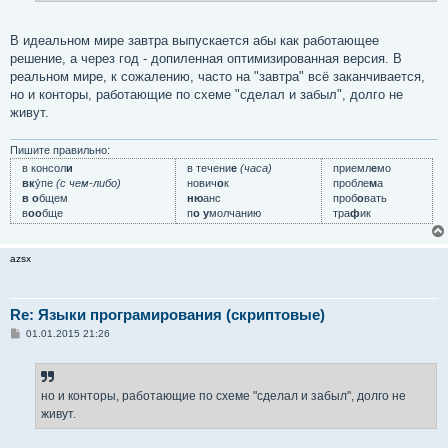
В идеальном мире завтра выпускается абы как работающее
решение, а через год - допиленная оптимизированная версия. В
реальном мире, к сожалению, часто на "завтра" всё заканчивается,
но и конторы, работающие по схеме "сделал и забыл", долго не
живут.
Пишите правильно:
в консол
и
в течени
е
(часа)
приемл
е
мо
вк
у́пе
(с чем-либо)
нович
о
к
пробле
м
а
в о
бщем
ню
анс
проб
о
вать
в
оо
бще
п
о у
молчанию
тра
ф
ик
azsx
Re: Языки програмирования (скриптовые)
С
01.01.2015 21:26
о
о
б
щ
е
но и конторы, работающие по схеме "сделал и забыл", долго не
н
живут.
и
е