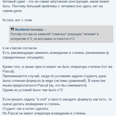
битовый сдвиг - это не самая запутанная конструкция, какая может
быть. Поэтому большой проблемы с читаемостью здесь нет на
самом деле.
Кстати, вот с этим
Bizdelnick
писал(а):
↑
Потому что как ни заменяй "тяжёлые" операции "лёгкими" в
алгоритме n^2, он всё равно останется n^2.
я не совсем согласен.
Есть рекомендации заменять возведение в степень умножением (в
определенных ситуациях).
Кроме того, в языке просто может не быть оператора степени (тот же
Pascal).
Припоминается случай, когда по условиям задачи студенту дана
была сложная формула (в виде системы уравнений). В качестве
языка предполагался Pascal (ну, кто бы сомневался).
Одним из условий было там было x^2.
Если решать задачу "в лоб" и просто закодить формулу как есть, то
нужно делать возведение в степень.
Студент так и хотел сделать.
Но Pascal не имеет оператора возведения в степень.