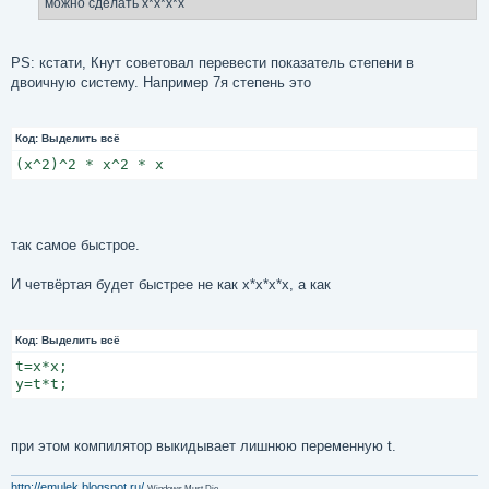
можно сделать x*x*x*x
PS: кстати, Кнут советовал перевести показатель степени в
двоичную систему. Например 7я степень это
Код:
Выделить всё
(x^2)^2 * x^2 * x
так самое быстрое.
И четвёртая будет быстрее не как x*x*x*x, а как
Код:
Выделить всё
t=x*x;

y=t*t;
при этом компилятор выкидывает лишнюю переменную t.
http://emulek.blogspot.ru/
Windows Must Die