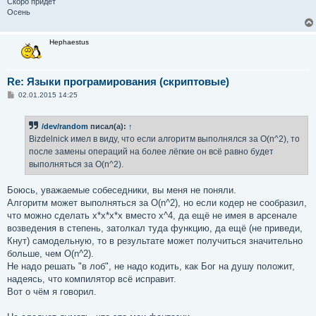
Скоро придёт
Осень
Hephaestus
Re: Языки програмирования (скриптовые)
С
02.01.2015 14:25
о
о
б
/dev/random
писал(а):
↑
щ
е
Bizdelnick имел в виду, что если алгоритм выполнялся за O(n^2), то
н
после замены операций на более лёгкие он всё равно будет
и
е
выполняться за O(n^2).
Боюсь, уважаемые собеседники, вы меня не поняли.
Алгоритм может выполняться за O(n^2), но если кодер не сообразил,
что можно сделать x*x*x*x вместо x^4, да ещё не имея в арсенале
возведения в степень, затолкал туда функцию, да ещё (не приведи,
Кнут) самодельную, то в результате может получиться значительно
больше, чем O(n^2).
Не надо решать "в лоб", не надо кодить, как Бог на душу положит,
надеясь, что компилятор всё исправит.
Вот о чём я говорил.