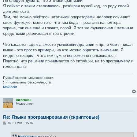
Не следует думать, что это мои фантазии.
Я сейчас с таким сталкиваюсь, разбирая чужой код, по роду своей
деятельности.
Там, где можно обойтись штатными операторами, человек сочиняет
свою функцию, мало того, что там кода - простыня на полтора
экрана, так она ещё и глючит, порой. Я тот же функционал штатными
средствами реализовал в три строчки.
Что касается сдвига вместо умножения/деления и пр., о чём я писал
выше - это просто примеры, на что можно обратить внимание. Я
нигде не говорил, что этим нужно непременно пользоваться.
Понятно, что решение принимается по ситуации, на то программеру и
голова дана.
Пускай скрипят мои конечности.
Я - повелитель бесконечности...
Мой блог
Bizdelnick
Модератор
Re: Языки програмирования (скриптовые)
С
02.01.2015 15:09
о
о
б
Hephaestus
писал(а):
↑