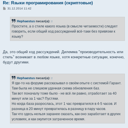
Re: Языки програмирования (скриптовые)
С
31.12.2014 11:42
о
о
б
Hephaestus
писал(а):
↑
щ
е
Простите, а о стиле какого языка (в смысле читаемости) следует
н
говорить, если общий ход рассуждений всё-таки без привязки к
и
е
языку?
Да, это общий ход рассуждений. Дилемма "производительность или
стиль" возникает в любом языке, хотя конкретные ситуации, конечно,
будут другими.
Hephaestus
писал(а):
↑
Я где-то на форуме рассказывал о своём опыте с системой Гарант.
Там была не слишком удачная схема обновления баз.
Так вот поначалу тоже было - не всё ли равно, отработает за 40
минут или за 1 час? Пустяки.
Но когда база разрослась, этот 1 час превратился в 4-5 часов. И
разница в 20 минут превратилась в разницу в пару часов.
Так что здесь нельзя заранее сказать, как оно заработает в других
условиях, и как окупится затраченное время.