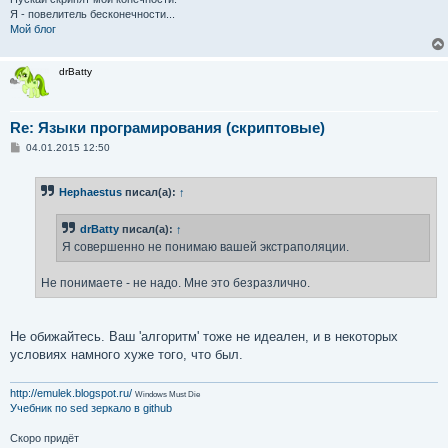
Я - повелитель бесконечности...
Мой блог
drBatty
Re: Языки програмирования (скриптовые)
С
04.01.2015 12:50
о
о
б
Hephaestus
писал(а):
↑
щ
е
н
drBatty
писал(а):
↑
и
е
Я совершенно не понимаю вашей экстраполяции.
Не понимаете - не надо. Мне это безразлично.
Не обижайтесь. Ваш 'алгоритм' тоже не идеален, и в некоторых
условиях намного хуже того, что был.
http://emulek.blogspot.ru/
Windows Must Die
Учебник по sed
зеркало в github
Скоро придёт