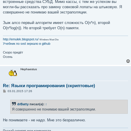
е
встроенные средства СУБД. Мимо кассы, с тем же успехом вы
н
могли-бы рассказать про замену совковой лопаты на штыковую. Я
и
е
совершенно не понимаю вашей экстраполяции.
Зыж алсо первый алгоритм имеет сложность O(n*n), второй
O(n*log(n)). Но второй требует O(n) памяти.
http://emulek.blogspot.ru/
Windows Must Die
Учебник по sed
зеркало в github
Скоро придёт
Осень
Hephaestus
Re: Языки програмирования (скриптовые)
С
03.01.2015 17:26
о
о
б
drBatty
писал(а):
↑
щ
е
Я совершенно не понимаю вашей экстраполяции.
н
и
е
Не понимаете - не надо. Мне это безразлично.
Пускай скрипят мои конечности.