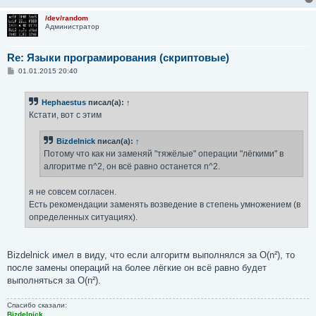
/dev/random
Администратор
Re: Языки програмирования (скриптовые)
С
01.01.2015 20:40
о
о
б
Hephaestus
писал(а):
↑
щ
е
Кстати, вот с этим
н
и
е
Bizdelnick
писал(а):
↑
Потому что как ни заменяй "тяжёлые" операции "лёгкими" в
алгоритме n^2, он всё равно останется n^2.
я не совсем согласен.
Есть рекомендации заменять возведение в степень умножением (в
определенных ситуациях).
Bizdelnick имел в виду, что если алгоритм выполнялся за O(n²), то
после замены операций на более лёгкие он всё равно будет
выполняться за O(n²).
Спасибо сказали:
Bizdelnick