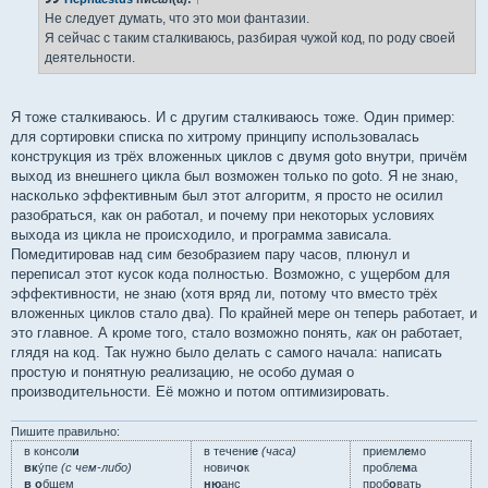
щ
е
Не следует думать, что это мои фантазии.
н
Я сейчас с таким сталкиваюсь, разбирая чужой код, по роду своей
и
е
деятельности.
Я тоже сталкиваюсь. И с другим сталкиваюсь тоже. Один пример:
для сортировки списка по хитрому принципу использовалась
конструкция из трёх вложенных циклов с двумя goto внутри, причём
выход из внешнего цикла был возможен только по goto. Я не знаю,
насколько эффективным был этот алгоритм, я просто не осилил
разобраться, как он работал, и почему при некоторых условиях
выхода из цикла не происходило, и программа зависала.
Помедитировав над сим безобразием пару часов, плюнул и
переписал этот кусок кода полностью. Возможно, с ущербом для
эффективности, не знаю (хотя вряд ли, потому что вместо трёх
вложенных циклов стало два). По крайней мере он теперь работает, и
это главное. А кроме того, стало возможно понять,
как
он работает,
глядя на код. Так нужно было делать с самого начала: написать
простую и понятную реализацию, не особо думая о
производительности. Её можно и потом оптимизировать.
Пишите правильно:
в консол
и
в течени
е
(часа)
приемл
е
мо
вк
у́пе
(с чем-либо)
нович
о
к
пробле
м
а
в о
бщем
ню
анс
проб
о
вать