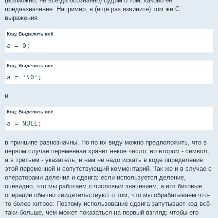
(возможно, не всегда осознанно) судим о том, каково её
предназначение. Например, в (ещё раз извините) том же C
выражения
Код:
Выделить всё
a = 0;
Код:
Выделить всё
a = '\0';
и
Код:
Выделить всё
a = NULL;
в принципе равнозначны. Но по их виду можно предположить, что в
первом случае переменная хранит некое число, во втором - символ,
а в третьем - указатель, и нам не надо искать в коде определение
этой переменной и сопутствующий комментарий. Так же и в случае с
операторами деления и сдвига: если используется деление,
очевидно, что мы работаем с числовым значением, а вот битовые
операции обычно свидетельствуют о том, что мы обрабатываем что-
то более хитрое. Поэтому использование сдвига запутывает код всё-
таки больше, чем может показаться на первый взгляд: чтобы его