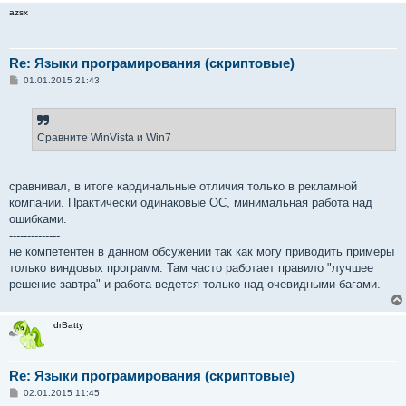
azsx
Re: Языки програмирования (скриптовые)
С
01.01.2015 21:43
о
о
б
щ
е
Сравните WinVista и Win7
н
и
е
сравнивал, в итоге кардинальные отличия только в рекламной
компании. Практически одинаковые ОС, минимальная работа над
ошибками.
--------------
не компетентен в данном обсужении так как могу приводить примеры
только виндовых программ. Там часто работает правило "лучшее
решение завтра" и работа ведется только над очевидными багами.
drBatty
Re: Языки програмирования (скриптовые)
С
02.01.2015 11:45
о