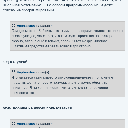
школьная математика — не совсем программирование, и даже
совсем не программирование.
Hephaestus
писал(а):
↑
Там, где можно обойтись штатными операторами, человек сочиняет
свою функцию, мало того, что там кода - простыня на полтора
экрана, так она ещё и глючит, порой. Я тот же функционал
штатными средствами реализовал в три строчки.
код в студию!
Hephaestus
писал(а):
↑
Что касается сдвига вместо умножения/деления и пр., о чём я
писал выше - это просто примеры, на что можно обратить
внимание. Я нигде не говорил, что этим нужно непременно
пользоваться.
этим вообще не нужно пользоваться.
Hephaestus
писал(а):
↑