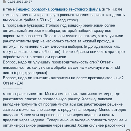
С
01.01.2015 20:27
о
о
в теме
Решено: обработка большого текстового файла
(в тм числе
б
там вы упоминали гарант всуе) рассматривался вариант как делать
щ
е
выборки из файла в 53 гб (1+ млрд строк).
н
В программе букварикс (только под виндой) реализован более
и
е
оптимальный алгоритм выборки, который победил сразу все
варианты сканов кеев. То есть они лучше не потому, что улучшили
работу утилиты grep на несколько тактов за каждый проход, а
потому, что изменили сам алгоритм выборок (я догадываюсь как,
могу написать если любопытно). Таким образом они 0,5- млрд строк
обрабатывают в реальном времени.
Вопрос, надо ли улучшать производительность grep? Ответ -
неизвестно, так как утилита обрабатывает на максимуме для hdd
винта (проц круче диска).
Вопрос, надо ли изменять алгоритмы на более производительные?
Ответ - ДА!
----------------
может правильнее так. Мы живем в капиталистическом мире, где
работникам платят за проделанную работу. Хозяину лавочки
выгоднее получить от программиста абы как работающее решение
завтра и моментально зарядить продукт на продажу. Менее выгодно
получить более чем хорошее решение через неделю и начать
продажи через неделю. Совершенно не выгодно получить хорошее и
оптимизированное решение через месяц! Хозян сильнее
раб
отников.