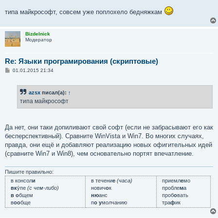
типа майкрософт, совсем уже поплохело бедняжкам
Bizdelnick
Модератор
Re: Языки програмирования (скриптовые)
С
01.01.2015 21:34
о
о
б
azsx
писал(а):
↑
щ
е
типа майкрософт
н
и
е
Да нет, они таки допиливают свой софт (если не забрасывают его как
бесперспективный). Сравните WinVista и Win7. Во многих случаях,
правда, они ещё и добавляют реализацию новых офигительных идей
(сравните Win7 и Win8), чем основательно портят впечатление.
Пишите правильно:
в консол
и
в течени
е
(часа)
приемл
е
мо
вк
у́пе
(с чем-либо)
нович
о
к
пробле
м
а
в о
бщем
ню
анс
проб
о
вать
в
оо
бще
п
о у
молчанию
тра
ф
ик