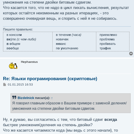
умножения на степени двойки битовым сдвигом.
Что касается того, что не надо в цикл пихать вычисления, результат
которых остаётся неизменным на разных итерациях, - это
совершенно очевидная вещь, и спорить с ней я не собираюсь.
Пишите правильно:
в консол
и
в течени
е
(часа)
приемл
е
мо
вк
у́пе
(с чем-либо)
нович
о
к
пробле
м
а
в о
бщем
ню
анс
проб
о
вать
в
оо
бще
п
о у
молчанию
тра
ф
ик
Hephaestus
Re: Языки програмирования (скриптовые)
С
01.01.2015 16:53
о
о
б
Bizdelnick
писал(а):
↑
щ
е
Я говорил главным образом о Вашем примере с заменой деления/
н
умножения на степени двойки битовым сдвигом.
и
е
Ну, я думаю, вы согласитесь с тем, что битовый сдвиг
всегда
быстрее умножения/деления на степень двойки?
Что же касается читаемости кода (мы ведь с этого начали), то