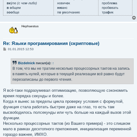
вк
у́пе
(с чем-либо)
нович
о
к
пробле
м
а
в о
бщем
ню
анс
проб
о
вать
в
оо
бще
п
о у
молчанию
тра
ф
ик
Hephaestus
Re: Языки програмирования (скриптовые)
С
01.01.2015 12:53
о
о
б
Bizdelnick
писал(а):
↑
щ
е
В том, что мы не тратим несколько процессорных тактов на запись
н
в память нулей, которые в текущей реализации всё равно будут
и
е
перезаписаны до первого чтения.
Я всё-таки подразумевал оптимизацию, позволяющую сэкономить
время порядка секунды и более.
Когда я вынес за пределы цикла проверку условия с формулой,
функция стала работать быстрее даже на глаз, то есть там
высвободилось полсекунды или чуть больше на каждый вызов этой
функции.
Несколько процессорных тактов (из Вашего примера) - это слишком
мало в рамках десктопного приложения, инициализация переменной
гораздо важнее, ИМХО.