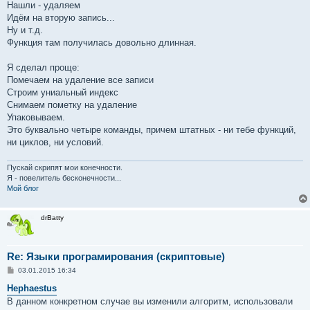
Нашли - удаляем
Идём на вторую запись...
Ну и т.д.
Функция там получилась довольно длинная.
Я сделал проще:
Помечаем на удаление все записи
Строим униальный индекс
Снимаем пометку на удаление
Упаковываем.
Это буквально четыре команды, причем штатных - ни тебе функций,
ни циклов, ни условий.
Пускай скрипят мои конечности.
Я - повелитель бесконечности...
Мой блог
drBatty
Re: Языки програмирования (скриптовые)
С
03.01.2015 16:34
о
о
Hephaestus
б
В данном конкретном случае вы изменили алгоритм, использовали
щ