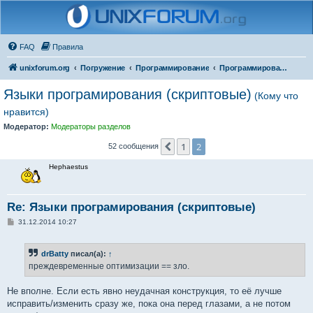
FAQ
Правила
unixforum.org
Погружение
Программирование
Программирование для начинающих
Языки програмирования (скриптовые)
(Кому что
нравится)
Модератор:
Модераторы разделов
1
2
Пред.
52 сообщения
Hephaestus
Re: Языки програмирования (скриптовые)
С
31.12.2014 10:27
о
о
б
drBatty
писал(а):
↑
щ
е
преждевременные оптимизации == зло.
н
и
е
Не вполне. Если есть явно неудачная конструкция, то её лучше
исправить/изменить сразу же, пока она перед глазами, а не потом