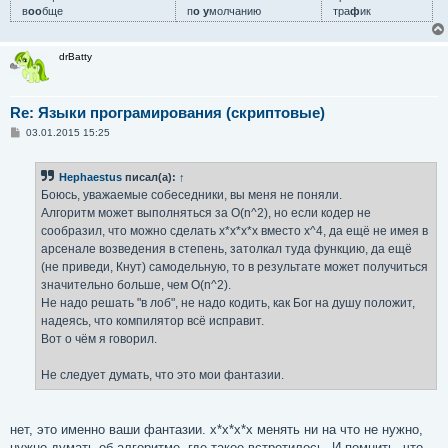
в
оо
бще
п
о у
молчанию
тра
ф
ик
drBatty
Re: Языки програмирования (скриптовые)
С
03.01.2015 15:25
о
о
б
Hephaestus
писал(а):
↑
щ
е
Боюсь, уважаемые собеседники, вы меня не поняли.
н
Алгоритм может выполняться за O(n^2), но если кодер не
и
е
сообразил, что можно сделать x*x*x*x вместо x^4, да ещё не имея в
арсенале возведения в степень, затолкал туда функцию, да ещё
(не приведи, Кнут) самодельную, то в результате может получиться
значительно больше, чем O(n^2).
Не надо решать "в лоб", не надо кодить, как Бог на душу положит,
надеясь, что компилятор всё исправит.
Вот о чём я говорил.
Не следует думать, что это мои фантазии.
нет, это именно ваши фантазии. x*x*x*x менять ни на что не нужно,
нужно думать об алгоритме, где такое встретилось. И помнить, что