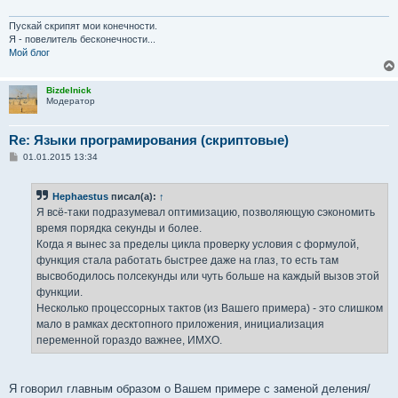
Пускай скрипят мои конечности.
Я - повелитель бесконечности...
Мой блог
Bizdelnick
Модератор
Re: Языки програмирования (скриптовые)
С
01.01.2015 13:34
о
о
б
Hephaestus
писал(а):
↑
щ
е
Я всё-таки подразумевал оптимизацию, позволяющую сэкономить
н
время порядка секунды и более.
и
е
Когда я вынес за пределы цикла проверку условия с формулой,
функция стала работать быстрее даже на глаз, то есть там
высвободилось полсекунды или чуть больше на каждый вызов этой
функции.
Несколько процессорных тактов (из Вашего примера) - это слишком
мало в рамках десктопного приложения, инициализация
переменной гораздо важнее, ИМХО.
Я говорил главным образом о Вашем примере с заменой деления/