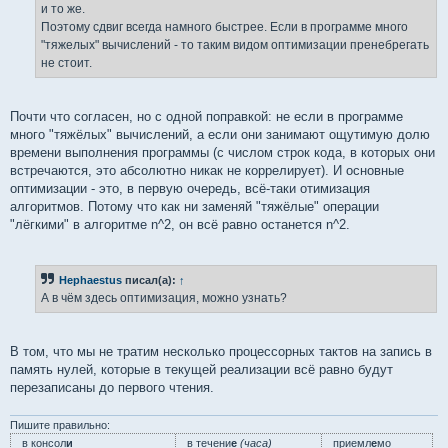
и то же.
Поэтому сдвиг всегда намного быстрее. Если в программе много
"тяжелых" вычислений - то таким видом оптимизации пренебрегать
не стоит.
Почти что согласен, но с одной поправкой: не если в программе
много "тяжёлых" вычислений, а если они занимают ощутимую долю
времени выполнения программы (с числом строк кода, в которых они
встречаются, это абсолютно никак не коррелирует). И основные
оптимизации - это, в первую очередь, всё-таки отимизация
алгоритмов. Потому что как ни заменяй "тяжёлые" операции
"лёгкими" в алгоритме n^2, он всё равно останется n^2.
Hephaestus
писал(а):
↑
А в чём здесь оптимизация, можно узнать?
В том, что мы не тратим несколько процессорных тактов на запись в
память нулей, которые в текущей реализации всё равно будут
перезаписаны до первого чтения.
Пишите правильно:
в консол
и
в течени
е
(часа)
приемл
е
мо