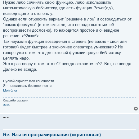
Нужно либо сочинять свою функцию, либо использовать
математическую библиотеку, где есть функция Power(x,y),
возводящая x в степень y.
Однако если отбросить вариант "решение в лоб" и освободиться от
"рамок формулы" (в том смысле, что не надо пытаться её
воспроизвести дословно), то находится простое и очевидное
решение: x^2==x*x.
Так неужели функция возведения в степень (не важно - своя или
готовая) будет быстрее и экономнее оператора умножения? Не
говоря уже о том, что для готовой функции целую библиотеку
цеплять надо.
Это к разговору о том, что n^2 всегда останется n^2. Вот, не всегда.
Далеко не всегда.
Пускай скрипят мои конечности.
Я - повелитель бесконечности...
Мой блог
Спасибо сказали:
azsx
azsx
Re: Языки програмирования (скриптовые)