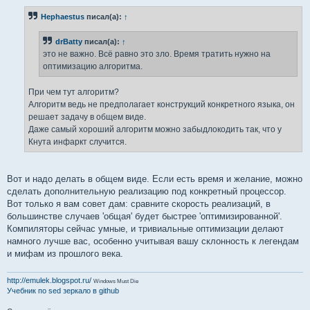
о
б
Hephaestus
писал(а):
↑
щ
е
н
drBatty
писал(а):
↑
и
е
это не важно. Всё равно это зло. Время тратить нужно на
оптимизацию алгоритма.
При чем тут алгоритм?
Алгоритм ведь не предполагает конструкций конкретного языка, он
решает задачу в общем виде.
Даже самый хороший алгоритм можно забыдлокодить так, что у
Кнута инфаркт случится.
Вот и надо делать в общем виде. Если есть время и желание, можно
сделать дополнительную реализацию под конкретный процессор.
Вот только я вам совет дам: сравните скорость реализаций, в
большинстве случаев 'общая' будет быстрее 'оптимизированной'.
Компиляторы сейчас умные, и тривиальные оптимизации делают
намного лучше вас, особенно учитывая вашу склонность к легендам
и мифам из прошлого века.
http://emulek.blogspot.ru/
Windows Must Die
Учебник по sed
зеркало в github