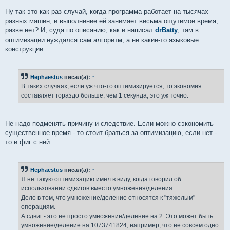
Ну так это как раз случай, когда программа работает на тысячах
разных машин, и выполнение её занимает весьма ощутимое время,
разве нет? И, судя по описанию, как и написал
drBatty
, там в
оптимизации нуждался сам алгоритм, а не какие-то языковые
конструкции.
Hephaestus
писал(а):
↑
В таких случаях, если уж что-то оптимизируется, то экономия
составляет гораздо больше, чем 1 секунда, это уж точно.
Не надо подменять причину и следствие. Если можно сэкономить
существенное время - то стоит браться за оптимизацию, если нет -
то и фиг с ней.
Hephaestus
писал(а):
↑
Я не такую оптимизацию имел в виду, когда говорил об
использовании сдвигов вместо умножения/деления.
Дело в том, что умножение/деление относятся к "тяжелым"
операциям.
А сдвиг - это не просто умножение/деление на 2. Это может быть
умножение/деление на 1073741824, например, что не совсем одно