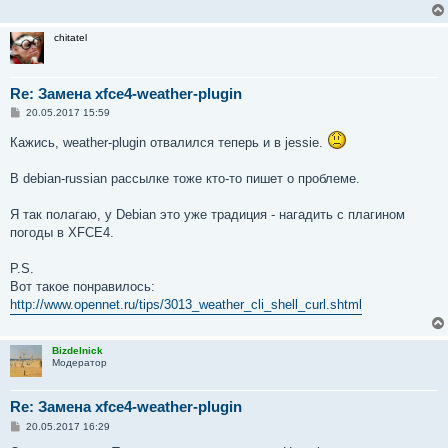
е
н
и
chitatel
е
Re: Замена xfce4-weather-plugin
С
20.05.2017 15:59
о
о
Кажись, weather-plugin отвалился теперь и в jessie.
б
щ
е
В debian-russian рассылке тоже кто-то пишет о проблеме.
н
и
е
Я так полагаю, у Debian это уже традиция - нагадить с плагином
погоды в XFCE4.
P.S.
Вот такое понравилось:
http://www.opennet.ru/tips/3013_weather_cli_shell_curl.shtml
Bizdelnick
Модератор
Re: Замена xfce4-weather-plugin
С
20.05.2017 16:29
о