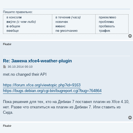
Пишите правильно:
в консол
и
в течени
е
(часа)
приемл
е
мо
вк
у́пе
(с чем-либо)
нович
о
к
пробле
м
а
в о
бщем
ню
анс
проб
о
вать
в
оо
бще
п
о у
молчанию
тра
ф
ик
Fkabir
Re: Замена xfce4-weather-plugin
С
30.10.2014 00:10
о
о
met.no changed their API
б
щ
е
https://forum.xfce.org/viewtopic.php?id=9163
н
https://bugs.debian.org/cgi-bin/bugreport.cgi?bug=764864
и
е
Пока решения для тех, кто на Дебиан 7 поставил плагин из Xfce 4.10,
нет. Разве что откатиться на плагин из Дебиан 7. Или ставить из
Сида.
Fkabir