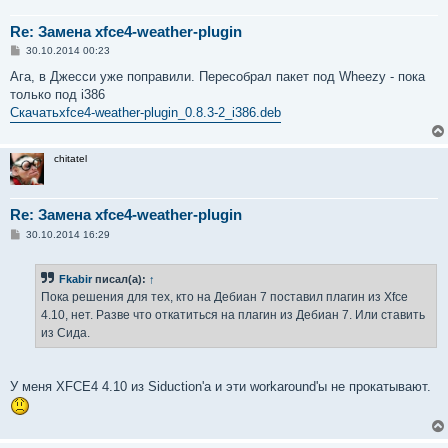
Re: Замена xfce4-weather-plugin
С
30.10.2014 00:23
о
о
Ага, в Джесси уже поправили. Пересобрал пакет под Wheezy - пока
б
только под i386
щ
е
Скачатьxfce4-weather-plugin_0.8.3-2_i386.deb
н
и
е
chitatel
Re: Замена xfce4-weather-plugin
С
30.10.2014 16:29
о
о
б
Fkabir
писал(а):
↑
щ
е
Пока решения для тех, кто на Дебиан 7 поставил плагин из Xfce
н
4.10, нет. Разве что откатиться на плагин из Дебиан 7. Или ставить
и
е
из Сида.
У меня XFCE4 4.10 из Siduction'a и эти workaround'ы не прокатывают.