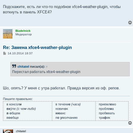
Подскажите, есть ли что-то подобное xfce4-weather-plugin, чтобы
воткнуть в панель XFCE4?
Bizdelnick
Модератор
Re: Замена xfce4-weather-plugin
С
14.10.2014 18:37
о
о
б
chitatel
писал(а):
↑
щ
е
Перестал работать xfce4-weather-plugin
н
и
е
Шо, опять? У меня с утра работал. Правда версия из оф. репов.
Пишите правильно:
в консол
и
в течени
е
(часа)
приемл
е
мо
вк
у́пе
(с чем-либо)
нович
о
к
пробле
м
а
в о
бщем
ню
анс
проб
о
вать
в
оо
бще
п
о у
молчанию
тра
ф
ик
chitatel