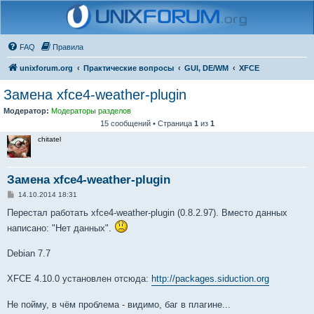
FAQ
Правила
unixforum.org
Практические вопросы
GUI, DE/WM
XFCE
Замена xfce4-weather-plugin
Модератор:
Модераторы разделов
15 сообщений • Страница
1
из
1
chitatel
Замена xfce4-weather-plugin
С
14.10.2014 18:31
о
о
Перестал работать xfce4-weather-plugin (0.8.2.97). Вместо данных
б
написано: "Нет данных".
щ
е
н
Debian 7.7
и
е
XFCE 4.10.0 установлен отсюда:
http://packages.siduction.org
Не пойму, в чём проблема - видимо, баг в плагине...