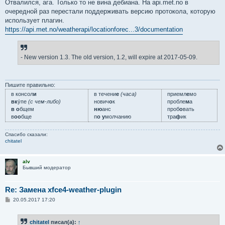
о
Отвалился, ага. Только то не вина дебиана. На api.met.no в
б
очередной раз перестали поддерживать версию протокола, которую
щ
е
использует плагин.
н
https://api.met.no/weatherapi/locationforec...3/documentation
и
е
- New version 1.3. The old version, 1.2, will expire at 2017-05-09.
Пишите правильно:
в консол
и
в течени
е
(часа)
приемл
е
мо
вк
у́пе
(с чем-либо)
нович
о
к
пробле
м
а
в о
бщем
ню
анс
проб
о
вать
в
оо
бще
п
о у
молчанию
тра
ф
ик
Спасибо сказали:
chitatel
alv
Бывший модератор
Re: Замена xfce4-weather-plugin
С
20.05.2017 17:20
о
о
б
chitatel
писал(а):
↑
щ