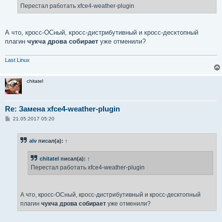
е
Перестал работать xfce4-weather-plugin
н
и
е
А что, кросс-ОСный, кросс-дистрибутивный и кросс-десктопный
плагин
чукча дрова собирает
уже отменили?
Last Linux
chitatel
Re: Замена xfce4-weather-plugin
С
21.05.2017 05:20
о
о
б
alv
писал(а):
↑
щ
е
н
chitatel
писал(а):
↑
и
е
Перестал работать xfce4-weather-plugin
А что, кросс-ОСный, кросс-дистрибутивный и кросс-десктопный
плагин
чукча дрова собирает
уже отменили?