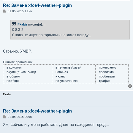
Re: Замена xfce4-weather-plugin
С
01.05.2015 11:47
о
о
б
Fkabir
писал(а):
↑
щ
е
0.8.3-2
н
Снова не ищет по городам и не кажет погоду...
и
е
Странно, УМВР.
Пишите правильно:
в консол
и
в течени
е
(часа)
приемл
е
мо
вк
у́пе
(с чем-либо)
нович
о
к
пробле
м
а
в о
бщем
ню
анс
проб
о
вать
в
оо
бще
п
о у
молчанию
тра
ф
ик
Fkabir
Re: Замена xfce4-weather-plugin
С
02.05.2015 00:01
о
о
Хм, сейчас и у меня работает. Днем не находился город...
б
щ