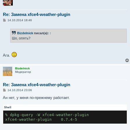
Re: Замена xfce4-weather-plugin
С
14.10.2014 18:46
о
о
б
Bizdelnick
писал(а):
↑
щ
е
Шо, опять?
н
и
е
Aга.
Bizdelnick
Модератор
Re: Замена xfce4-weather-plugin
С
14.10.2014 23:06
о
о
Ан нет, у меня по-прежнему работает.
б
щ
Shell
е
н
% dpkg-query -W xfce4-weather-plugin

и
е
xfce4-weather-plugin	0.7.4-5