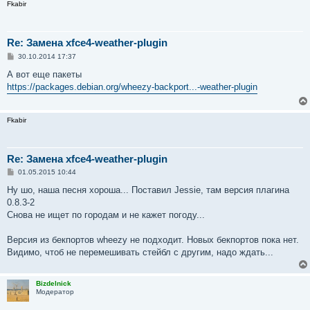
Fkabir
Re: Замена xfce4-weather-plugin
С
30.10.2014 17:37
о
о
А вот еще пакеты
б
https://packages.debian.org/wheezy-backport...-weather-plugin
щ
е
н
и
Fkabir
е
Re: Замена xfce4-weather-plugin
С
01.05.2015 10:44
о
о
Ну шо, наша песня хороша... Поставил Jessie, там версия плагина
б
0.8.3-2
щ
е
Снова не ищет по городам и не кажет погоду...
н
и
е
Версия из бекпортов wheezy не подходит. Новых бекпортов пока нет.
Видимо, чтоб не перемешивать стейбл с другим, надо ждать...
Bizdelnick
Модератор