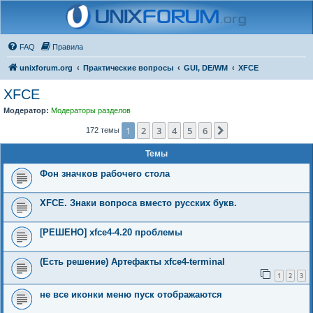
FAQ
Правила
unixforum.org
Практические вопросы
GUI, DE/WM
XFCE
XFCE
Модератор:
Модераторы разделов
1
2
3
4
5
6
След.
172 темы
Темы
Фон значков рабочего стола
XFCE. Знаки вопроса вместо русских букв.
[РЕШЕНО] xfce4-4.20 проблемы
(Есть решение) Артефакты xfce4-terminal
1
2
3
не все иконки меню пуск отображаются