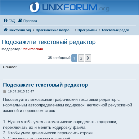
FAQ
Правила
unixforum.org
Практические вопросы
Программы
Текстовые редакторы
Подскажите текстовый редактор
Модератор:
/dev/random
1
2
След.
35 сообщений
GNUUser
Подскажите текстовый редактор
С
19.07.2015 15:47
о
о
Посоветуйте легковесный графический текстовый редактор с
б
нормальным автоопределением кодировок, неглючной рекурсивной
щ
е
заменой и переносом строк.
н
и
е
1. Нужно чтобы умел автоматически определять кодировки,
переключать их и менять кодировку файла.
2. Чтобы умел динамически переносить строки.
3. С неглючным поиском и заменой.