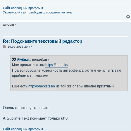
Сайт свободных программ
Украинский сайт свободных программ на java
GNUUser
Re: Подскажите текстовый редактор
С
19.07.2015 20:47
о
о
б
FlySnake
писал(а):
↑
щ
е
Мне нравится атом
https://atom.io/
н
Под вопросом легковестность интерфейса, хотя я не испытываю
и
е
проблем с тормозами
Ещё есть
http://brackets.io/
из той же оперы вполне приятный.
Очень сложно установить
А Sublime Text понимает только utf8.
Сайт свободных программ