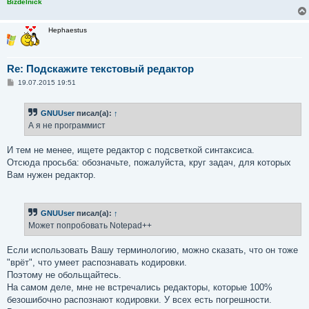
Bizdelnick
Hephaestus
Re: Подскажите текстовый редактор
С
19.07.2015 19:51
о
о
б
GNUUser
писал(а):
↑
щ
е
А я не программист
н
и
е
И тем не менее, ищете редактор с подсветкой синтаксиса.
Отсюда просьба: обозначьте, пожалуйста, круг задач, для которых
Вам нужен редактор.
GNUUser
писал(а):
↑
Может попробовать Notepad++
Если использовать Вашу терминологию, можно сказать, что он тоже
"врёт", что умеет распознавать кодировки.
Поэтому не обольщайтесь.
На самом деле, мне не встречались редакторы, которые 100%
безошибочно распознают кодировки. У всех есть погрешности.