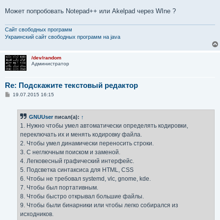
Может попробовать Notepad++ или Akelpad через WIne ?
Сайт свободных программ
Украинский сайт свободных программ на java
/dev/random
Администратор
Re: Подскажите текстовый редактор
С
19.07.2015 16:15
о
о
б
GNUUser
писал(а):
↑
щ
е
1. Нужно чтобы умел автоматически определять кодировки,
н
переключать их и менять кодировку файла.
и
е
2. Чтобы умел динамически переносить строки.
3. С неглючным поиском и заменой.
4. Легковесный графический интерфейс.
5. Подсветка синтаксиса для HTML, CSS
6. Чтобы не требовал systemd, vlc, gnome, kde.
7. Чтобы был портативным.
8. Чтобы быстро открывал большие файлы.
9. Чтобы были бинарники или чтобы легко собирался из
исходников.