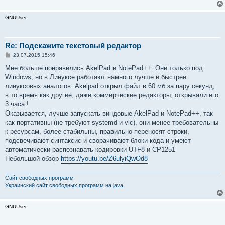
е
GNUUser
Re: Подскажите текстовый редактор
С
23.07.2015 15:46
о
о
Мне больше понравились AkelPad и NotePad++. Они только под
б
Windows, но в Линуксе работают намного лучше и быстрее
щ
е
линуксовых аналогов. Akelpad открыл файл в 60 мб за пару секунд,
н
в то время как другие, даже коммерческие редакторы, открывали его
и
е
3 часа !
Оказывается, лучше запускать виндовые AkelPad и NotePad++, так
как портативны (не требуют systemd и vlc), они менее требовательны
к ресурсам, более стабильны, правильно переносят строки,
подсвечивают синтаксис и сворачивают блоки кода и умеют
автоматически распознавать кодировки UTF8 и CP1251
Небольшой обзор
https://youtu.be/Z6ulyiQwOd8
Сайт свободных программ
Украинский сайт свободных программ на java
GNUUser