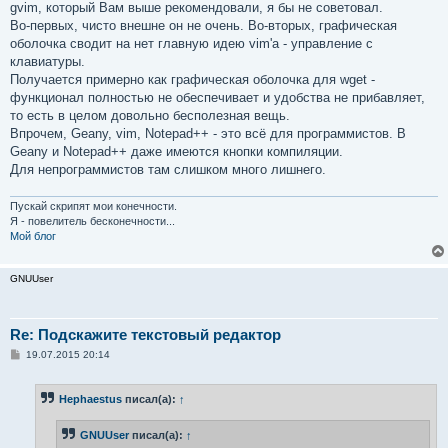
gvim, который Вам выше рекомендовали, я бы не советовал.
Во-первых, чисто внешне он не очень. Во-вторых, графическая
оболочка сводит на нет главную идею vim'а - управление с
клавиатуры.
Получается примерно как графическая оболочка для wget -
функционал полностью не обеспечивает и удобства не прибавляет,
то есть в целом довольно бесполезная вещь.
Впрочем, Geany, vim, Notepad++ - это всё для программистов. В
Geany и Notepad++ даже имеются кнопки компиляции.
Для непрограммистов там слишком много лишнего.
Пускай скрипят мои конечности.
Я - повелитель бесконечности...
Мой блог
GNUUser
Re: Подскажите текстовый редактор
С
19.07.2015 20:14
о
о
б
Hephaestus
писал(а):
↑
щ
е
н
GNUUser
писал(а):
↑
и