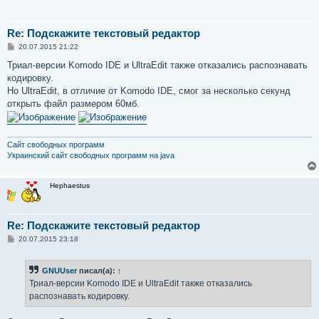
Re: Подскажите текстовый редактор
С
20.07.2015 21:22
о
о
Триал-версии Komodo IDE и UltraEdit также отказались распознавать
б
кодировку.
щ
е
Но UltraEdit, в отличие от Komodo IDE, смог за несколько секунд
н
открыть файл размером 60мб.
и
е
Сайт свободных программ
Украинский сайт свободных программ на java
Hephaestus
Re: Подскажите текстовый редактор
С
20.07.2015 23:18
о
о
б
GNUUser
писал(а):
↑
щ
е
Триал-версии Komodo IDE и UltraEdit также отказались
н
распознавать кодировку.
и
е