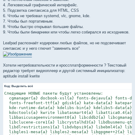
4. Легковесный графический интерфейс.
5. Подсветка синтаксиса для HTML, CSS
6. Чтобы не требовал systemd, vlc, gnome, kde.
7. Чтобы был портативным.
8. Чтобы быстро открывал большие файлы.
9. Чтобы были бинарники или чтобы легко собирался из исходников.
Leafpad распознаёт кодировки любых файлов, но не подсвечивает
синтаксис и у него глючит "заменить все"
Хотели нетребовательности и кроссплатформенности ? Текстовый
редактор требует видеоплеер и другой системный инициализатор:
aptitude install kwrite
Код:
Выделить всё
Следующие НОВЫЕ пакеты будут установлены:

  cgmanager{a} docbook-xsl{a} fonts-dejavu{a} fonts-dej
  fonts-freefont-ttf{a} gdisk{a} kate-data{a} katepart{
  kde-runtime-data{a} kdelibs-bin{a} kdelibs5-data{a} 
  kdoctools{a} kwrite libatasmart4{a} libattica0.4{a}

  libbasicusageenvironment0{a} libcddb2{a} libcgmanager
  libclucene-core1{a} libcrystalhd3{a} libdbusmenu-qt2{
  libdlrestrictions1{a} libdvbpsi9{a} libebml4{a} libfa
  libgles1-mesa{a} libgles2-mesa{a} libgpgme++2{a} libg