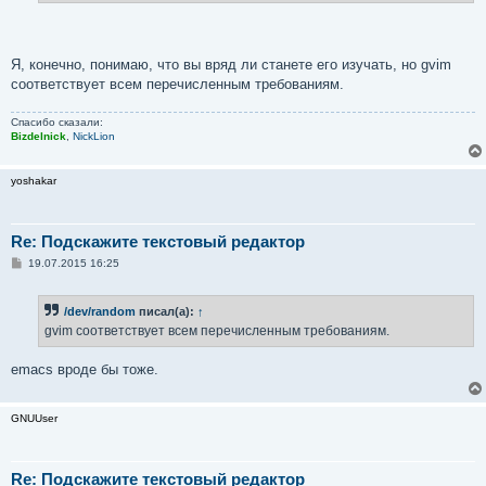
Я, конечно, понимаю, что вы вряд ли станете его изучать, но gvim
соответствует всем перечисленным требованиям.
Спасибо сказали:
Bizdelnick
,
NickLion
yoshakar
Re: Подскажите текстовый редактор
С
19.07.2015 16:25
о
о
б
/dev/random
писал(а):
↑
щ
е
gvim соответствует всем перечисленным требованиям.
н
и
е
emacs вроде бы тоже.
GNUUser
Re: Подскажите текстовый редактор