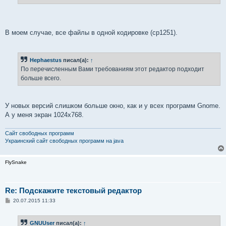
В моем случае, все файлы в одной кодировке (cp1251).
Hephaestus
писал(а):
↑
По перечисленным Вами требованиям этот редактор подходит
больше всего.
У новых версий слишком больше окно, как и у всех программ Gnome.
А у меня экран 1024x768.
Сайт свободных программ
Украинский сайт свободных программ на java
FlySnake
Re: Подскажите текстовый редактор
С
20.07.2015 11:33
о
о
б
GNUUser
писал(а):
↑
щ