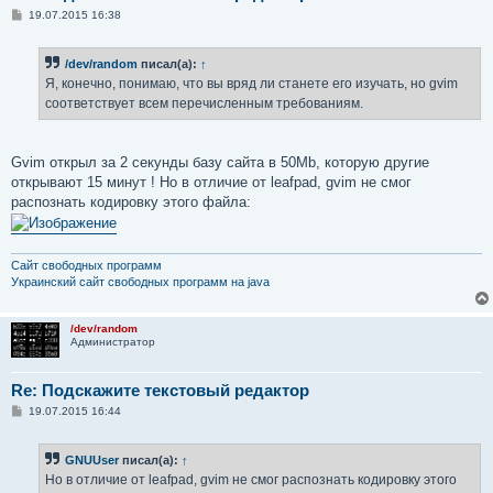
С
19.07.2015 16:38
о
о
б
/dev/random
писал(а):
↑
щ
е
Я, конечно, понимаю, что вы вряд ли станете его изучать, но gvim
н
соответствует всем перечисленным требованиям.
и
е
Gvim открыл за 2 секунды базу сайта в 50Mb, которую другие
открывают 15 минут ! Но в отличие от leafpad, gvim не смог
распознать кодировку этого файла:
Сайт свободных программ
Украинский сайт свободных программ на java
/dev/random
Администратор
Re: Подскажите текстовый редактор
С
19.07.2015 16:44
о
о
б
GNUUser
писал(а):
↑
щ
е
Но в отличие от leafpad, gvim не смог распознать кодировку этого
н