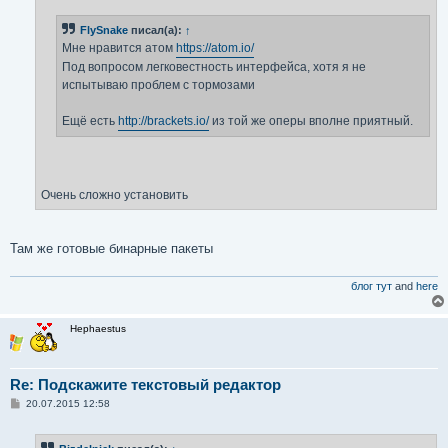
е
н
FlySnake
писал(а):
↑
и
е
Мне нравится атом
https://atom.io/
Под вопросом легковестность интерфейса, хотя я не
испытываю проблем с тормозами
Ещё есть
http://brackets.io/
из той же оперы вполне приятный.
Очень сложно установить
Там же готовые бинарные пакеты
блог тут
and
here
Hephaestus
Re: Подскажите текстовый редактор
С
20.07.2015 12:58
о
о
б