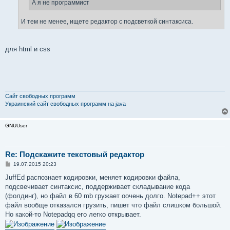
е
А я не программист
И тем не менее, ищете редактор с подсветкой синтаксиса.
для html и css
Сайт свободных программ
Украинский сайт свободных программ на java
GNUUser
Re: Подскажите текстовый редактор
С
19.07.2015 20:23
о
о
JuffEd распознает кодировки, меняет кодировки файла,
б
подсвечивает синтаксис, поддерживает складывание кода
щ
е
(фолдинг), но файл в 60 mb гружает оочень долго. Notepad++ этот
н
файл вообще отказался грузить, пишет что файл слишком большой.
и
е
Но какой-то Notepadqq его легко открывает.