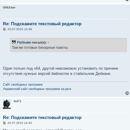
GNUUser
Re: Подскажите текстовый редактор
С
20.07.2015 13:39
о
о
б
FlySnake
писал(а):
↑
щ
е
Там же готовые бинарные пакеты
н
и
е
Один только под x64, другой невозможно установить по причине
отсутствия нужных версий библиотек в стабильном Дебиане.
Сайт свободных программ
Украинский сайт свободных программ на java
fed71
Re: Подскажите текстовый редактор
С
20.07.2015 14:43
о
о