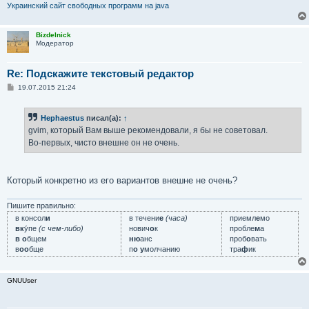
Украинский сайт свободных программ на java
Bizdelnick
Модератор
Re: Подскажите текстовый редактор
С
19.07.2015 21:24
о
о
б
Hephaestus
писал(а):
↑
щ
е
gvim, который Вам выше рекомендовали, я бы не советовал.
н
Во-первых, чисто внешне он не очень.
и
е
Который конкретно из его вариантов внешне не очень?
Пишите правильно:
в консол
и
в течени
е
(часа)
приемл
е
мо
вк
у́пе
(с чем-либо)
нович
о
к
пробле
м
а
в о
бщем
ню
анс
проб
о
вать
в
оо
бще
п
о у
молчанию
тра
ф
ик
GNUUser