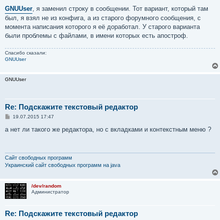
о
о
GNUUser
, я заменил строку в сообщении. Тот вариант, который там
б
был, я взял не из конфига, а из старого форумного сообщения, с
щ
е
момента написания которого я её доработал. У старого варианта
н
были проблемы с файлами, в имени которых есть апостроф.
и
е
Спасибо сказали:
GNUUser
GNUUser
Re: Подскажите текстовый редактор
С
19.07.2015 17:47
о
о
а нет ли такого же редактора, но с вкладками и контекстным меню ?
б
щ
е
н
и
Сайт свободных программ
е
Украинский сайт свободных программ на java
/dev/random
Администратор
Re: Подскажите текстовый редактор