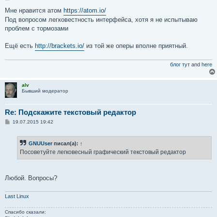
о
о
Мне нравится атом
https://atom.io/
б
Под вопросом легковестность интерфейса, хотя я не испытываю
щ
е
проблем с тормозами
н
и
е
Ещё есть
http://brackets.io/
из той же оперы вполне приятный.
блог тут
and
here
alv
Бывший модератор
Re: Подскажите текстовый редактор
С
19.07.2015 19:42
о
о
б
GNUUser
писал(а):
↑
щ
е
Посоветуйте легковесный графический текстовый редактор
н
и
е
Любой. Вопросы?
Last Linux
Спасибо сказали: