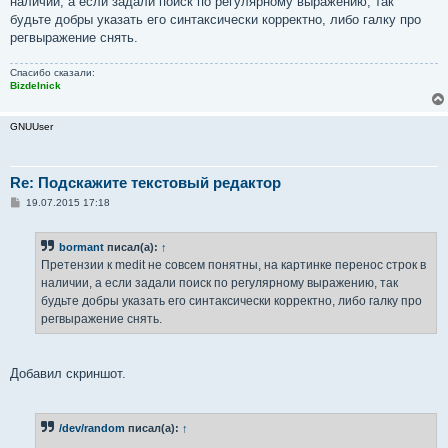
наличии, а если задали поиск по регулярному выражению, так
щ
е
будьте добры указать его синтаксически корректно, либо галку про
н
регвыражение снять.
и
е
Спасибо сказали:
Bizdelnick
GNUUser
Re: Подскажите текстовый редактор
С
19.07.2015 17:18
о
о
б
bormant
писал(а):
↑
щ
е
Претензии к medit не совсем понятны, на картинке перенос строк в
н
наличии, а если задали поиск по регулярному выражению, так
и
е
будьте добры указать его синтаксически корректно, либо галку про
регвыражение снять.
Добавил скриншот.
/dev/random
писал(а):
↑