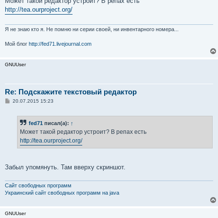
Может такой редактор устроит? В репах есть
б
http://tea.ourproject.org/
щ
е
н
и
Я не знаю кто я. Не помню ни серии своей, ни инвентарного номера...
е
Мой блог
http://fed71.livejournal.com
GNUUser
Re: Подскажите текстовый редактор
С
20.07.2015 15:23
о
о
б
fed71
писал(а):
↑
щ
е
Может такой редактор устроит? В репах есть
н
http://tea.ourproject.org/
и
е
Забыл упомянуть. Там вверху скриншот.
Сайт свободных программ
Украинский сайт свободных программ на java
GNUUser