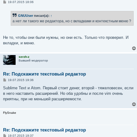
С
19.07.2015 18:06
о
о
б
GNUUser
писал(а):
↑
щ
е
а нет ли такого же редактора, но с вкладками и контекстным меню ?
н
и
е
Не то, чтобы они были нужны, но они есть. Только что проверил. И
вкладки, и меню.
serzh-z
Бывший модератор
Re: Подскажите текстовый редактор
С
19.07.2015 19:36
о
о
Sublime Text и Atom. Первый стоит денег, второй - тяжеловесен, если
б
в него наставить расширений. Но оба удобны и после vim очень
щ
е
приятны, при не меньшей расширяемости.
н
и
е
FlySnake
Re: Подскажите текстовый редактор
С
19.07.2015 19:37