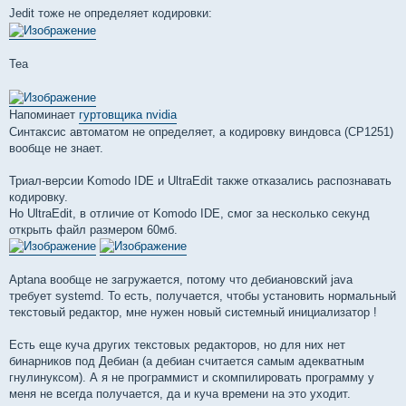
Jedit тоже не определяет кодировки:
Tea
Напоминает
гуртовщика nvidia
Синтаксис автоматом не определяет, а кодировку виндовса (CP1251)
вообще не знает.
Триал-версии Komodo IDE и UltraEdit также отказались распознавать
кодировку.
Но UltraEdit, в отличие от Komodo IDE, смог за несколько секунд
открыть файл размером 60мб.
Aptana вообще не загружается, потому что дебиановский java
требует systemd. То есть, получается, чтобы установить нормальный
текстовый редактор, мне нужен новый системный инициализатор !
Есть еще куча других текстовых редакторов, но для них нет
бинарников под Дебиан (а дебиан считается самым адекватным
гнулинуксом). А я не программист и скомпилировать программу у
меня не всегда получается, да и куча времени на это уходит.