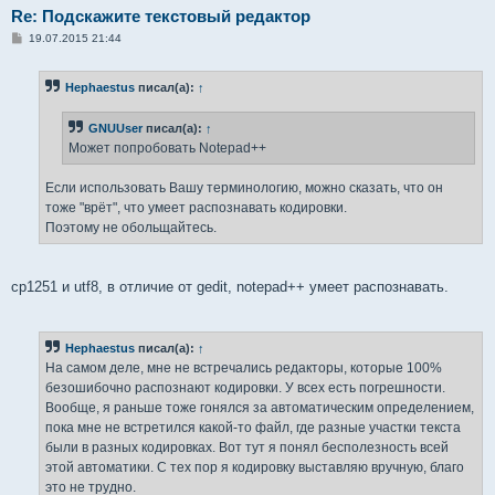
Re: Подскажите текстовый редактор
С
19.07.2015 21:44
о
о
б
Hephaestus
писал(а):
↑
щ
е
н
GNUUser
писал(а):
↑
и
е
Может попробовать Notepad++
Если использовать Вашу терминологию, можно сказать, что он
тоже "врёт", что умеет распознавать кодировки.
Поэтому не обольщайтесь.
cp1251 и utf8, в отличие от gedit, notepad++ умеет распознавать.
Hephaestus
писал(а):
↑
На самом деле, мне не встречались редакторы, которые 100%
безошибочно распознают кодировки. У всех есть погрешности.
Вообще, я раньше тоже гонялся за автоматическим определением,
пока мне не встретился какой-то файл, где разные участки текста
были в разных кодировках. Вот тут я понял бесполезность всей
этой автоматики. С тех пор я кодировку выставляю вручную, благо
это не трудно.