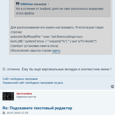
GNUUser
писал(а):
↑
Но в отличие от leafpad, gvim не смог распознать кодировку
этого файла
Для распознавания его нужно настраивать. Я использую такую
строчку:
autocmd BufReadPre * exec "set fileencodings=ucs-
bom,utf8,".system("enca -i '".expand("%")."' | sed 's/?\\+/koi8r/'")
(требует установки пакета enca)
Объяснение смысла строки
здесь
.
О, отлично. Ему бы ещё вертикальные вкладки и контекстное меню !
Сайт свободных программ
Украинский сайт свободных программ на java
/dev/random
Администратор
Re: Подскажите текстовый редактор
С
19.07.2015 17:25