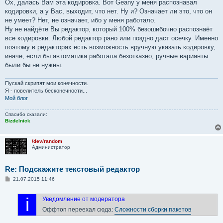
Ох, далась Вам эта кодировка. Вот Geany у меня распознавал
кодировки, а у Вас, выходит, что нет. Ну и? Означает ли это, что он
не умеет? Нет, не означает, ибо у меня работало.
Ну не найдёте Вы редактор, который 100% безошибочно распознаёт
все кодировки. Любой редактор рано или поздно даст осечку. Именно
поэтому в редакторах есть возможность вручную указать кодировку,
иначе, если бы автоматика работала безотказно, ручные варианты
были бы не нужны.
Пускай скрипят мои конечности.
Я - повелитель бесконечности...
Мой блог
Спасибо сказали:
Bizdelnick
/dev/random
Администратор
Re: Подскажите текстовый редактор
С
21.07.2015 11:46
о
о
б
i
Уведомление от модератора
щ
е
Оффтоп переехал сюда:
Сложности сборки пакетов
н
и