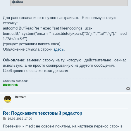
файла
и
е
Для распознавания его нужно настраивать. Я использую такую
строчку:
autocmd BufReadPre * exec "set fileencodings=ucs-
bom,utf8,".system("enca -i '".substitute(expand("%"),"'","'\\\\''","g")."' | sed
's/?\\+/koi8r/'")
(требует установки пакета enca)
Объяснение смысла строки
здесь
.
Обновлено
: заменил строку на ту, которую _действительно_ сейчас
использую, а не просто скопированную из другого сообщения.
Сообщение по ссылке тоже дописал.
Спасибо сказали:
Bizdelnick
bormant
Re: Подскажите текстовый редактор
С
19.07.2015 17:00
о
о
Претензии к medit не совсем понятны, на картинке перенос строк в
б