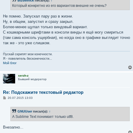
Bizdelnick
писал(а):
↑
щ
е
Который конкретно из его вариантов внешне не очень?
н
и
е
Не помню. Запускал пару раз в жизни.
Ну, в общем, запустил и сразу закрыл.
Более-менее щупал только виндовый вариант.
С кошмарными шрифтами в консоли винды я ещё могу смириться
(там сама консоль ущербная), но когда оно в графике выглядит точно
так же - это уже слишком.
Пускай скрипят мои конечности.
Я - повелитель бесконечности...
Мой блог
serzh-z
Бывший модератор
Re: Подскажите текстовый редактор
С
20.07.2015 13:03
о
о
б
GNUUser
писал(а):
↑
щ
е
А Sublime Text понимает только utf8.
н
и
е
Внезапно...