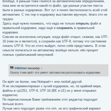
Вообще, я раньше тоже гонялся за автоматическим определением,
пока мне не встретился какой-то файл, где разные участки текста
были в разных кодировках. Вот тут я понял бесполезность всей этой
автоматики. С тех пор я кодировку выставляю вручную, благо это не
трудно.
Здесь ещё нужно понимать, что надо не только
открыть
файл в
правильной кодировке, надо ещё и
сохранить
в правильной
кодировке.
Совсем не исключена ситуация, когда файл открыт, скажем, как UTF-
16 (чем он и является), а сохранён как UTF-8, потому что системная
локаль UTF-8. Что из этого выйдет, легко себе представить. В этом
смысле полагаться на автоматику вообще нельзя, ибо процент
ложных срабатываний ненулевой.
GNUUser
писал(а):
↑
Geany тоже врёт что умеет автоматом распознавать кодировки.
Он врёт не более, чем Notepad++ или любой другой.
Я не экспериментировал с кучей кодировок, но, по крайней мере,
файлы в cp1251, UTF-8, UTF-16 (BE и LE) он у меня открывал
корректно.
По перечисленным Вами требованиям этот редактор подходит
больше всего.
Лучше него подходит разве что vim, но его графический вариант