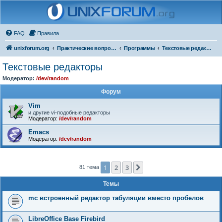
FAQ
Правила
unixforum.org
Практические вопросы
Программы
Текстовые редакторы
Текстовые редакторы
Модератор:
/dev/random
Форум
Vim
и другие vi-подобные редакторы
Модератор:
/dev/random
Emacs
Модератор:
/dev/random
1
2
3
След.
81 тема
Темы
mc встроенный редактор табуляции вместо пробелов
LibreOffice Base Firebird