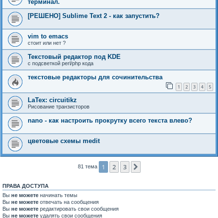
терминал.
[РЕШЕНО] Sublime Text 2 - как запустить?
vim to emacs
стоит или нет ?
Текстовый редактор под KDE
с подсветкой perl/php кода
текстовые редакторы для сочинительства
1
2
3
4
5
LaTex: circuitikz
Рисование транзисторов
nano - как настроить прокрутку всего текста влево?
цветовые схемы medit
1
2
3
След.
81 тема
ПРАВА ДОСТУПА
Вы
не можете
начинать темы
Вы
не можете
отвечать на сообщения
Вы
не можете
редактировать свои сообщения
Вы
не можете
удалять свои сообщения