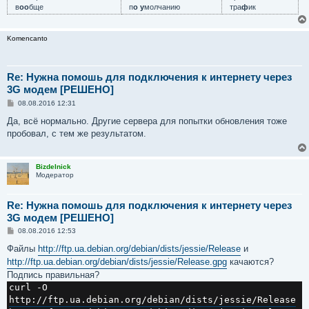
в
оо
бще
п
о у
молчанию
тра
ф
ик
Komencanto
Re: Нужна помошь для подключения к интернету через
3G модем [РЕШЕНО]
С
08.08.2016 12:31
о
о
Да, всё нормально. Другие сервера для попытки обновления тоже
б
пробовал, с тем же результатом.
щ
е
н
и
Bizdelnick
е
Модератор
Re: Нужна помошь для подключения к интернету через
3G модем [РЕШЕНО]
С
08.08.2016 12:53
о
о
Файлы
http://ftp.ua.debian.org/debian/dists/jessie/Release
и
б
http://ftp.ua.debian.org/debian/dists/jessie/Release.gpg
качаются?
щ
е
Подпись правильная?
н
curl -O 
и
е
http://ftp.ua.debian.org/debian/dists/jessie/Release
 -