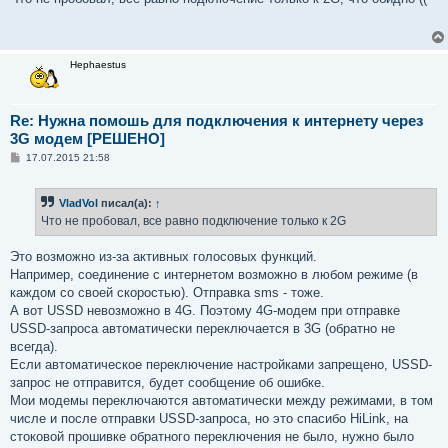
б
щ
е
н
и
Hephaestus
е
Re: Нужна помошь для подключения к интернету через
3G модем [РЕШЕНО]
С
17.07.2015 21:58
о
о
б
VladVol
писал(а):
↑
щ
е
Что не пробовал, все равно подключение только к 2G
н
и
е
Это возможно из-за активных голосовых функций.
Например, соединение с интернетом возможно в любом режиме (в
каждом со своей скоростью). Отправка sms - тоже.
А вот USSD невозможно в 4G. Поэтому 4G-модем при отправке
USSD-запроса автоматически переключается в 3G (обратно не
всегда).
Если автоматическое переключение настройками запрещено, USSD-
запрос не отправится, будет сообщение об ошибке.
Мои модемы переключаются автоматически между режимами, в том
числе и после отправки USSD-запроса, но это спасибо HiLink, на
стоковой прошивке обратного переключения не было, нужно было