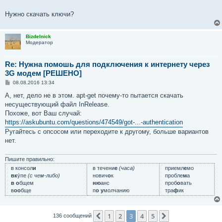
Нужно скачать ключи?
Bizdelnick
Модератор
Re: Нужна помошь для подключения к интернету через
3G модем [РЕШЕНО]
С
08.08.2016 13:34
о
о
А, нет, дело не в этом. apt-get почему-то пытается скачать
б
несуществующий файл InRelease.
щ
е
Похоже, вот Ваш случай:
н
https://askubuntu.com/questions/474549/got-...-authentication
и
е
Ругайтесь с опсосом или переходите к другому, больше вариантов
нет.
Пишите правильно:
в консол
и
в течени
е
(часа)
приемл
е
мо
вк
у́пе
(с чем-либо)
нович
о
к
пробле
м
а
в о
бщем
ню
анс
проб
о
вать
в
оо
бще
п
о у
молчанию
тра
ф
ик
1
2
3
4
5
Пред.
След.
136 сообщений