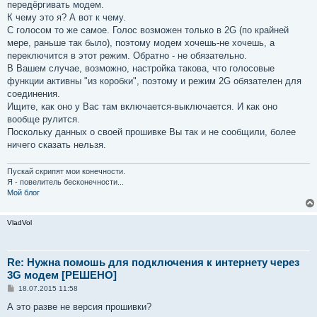
передёргивать модем.
К чему это я? А вот к чему.
С голосом то же самое. Голос возможен только в 2G (по крайней
мере, раньше так было), поэтому модем хочешь-не хочешь, а
переключится в этот режим. Обратно - не обязательно.
В Вашем случае, возможно, настройка такова, что голосовые
функции активны "из коробки", поэтому и режим 2G обязателен для
соединения.
Ищите, как оно у Вас там включается-выключается. И как оно
вообще рулится.
Поскольку данных о своей прошивке Вы так и не сообщили, более
ничего сказать нельзя.
Пускай скрипят мои конечности.
Я - повелитель бесконечности...
Мой блог
VladVol
Re: Нужна помошь для подключения к интернету через
3G модем [РЕШЕНО]
С
18.07.2015 11:58
о
о
А это разве не версия прошивки?
б