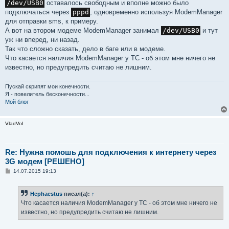
/dev/USB0
оставалось свободным и вполне можно было
подключаться через
pppd
, одновременно используя ModemManager
для отправки sms, к примеру.
А вот на втором модеме ModemManager занимал
/dev/USB0
и тут
уж ни вперед, ни назад.
Так что сложно сказать, дело в баге или в модеме.
Что касается наличия ModemManager у ТС - об этом мне ничего не
известно, но предупредить считаю не лишним.
Пускай скрипят мои конечности.
Я - повелитель бесконечности...
Мой блог
VladVol
Re: Нужна помошь для подключения к интернету через
3G модем [РЕШЕНО]
С
14.07.2015 19:13
о
о
б
Hephaestus
писал(а):
↑
щ
е
Что касается наличия ModemManager у ТС - об этом мне ничего не
н
известно, но предупредить считаю не лишним.
и
е