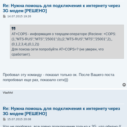
Re: Нужна помошь для подключения к интернету через
3G модем [РЕШЕНО]
С
14.07.2015 19:26
о
о
б
щ
е
AT+COPS - информация о текущем операторе (Recieve: +COPS:
н
(1,"MTS-RUS","MTS","25001",0),(2,"MTS-RUS","MTS","25001",2),,
и
е
(0,1,2,3,4),(0,1,2))
Для поиска сети попробуйте AT+COPS=? (не уверен, что
сработает).
Пробовал эту команду - показал только ок. После Вашего поста
попробовал еще раз, показало сети)))
VladVol
Re: Нужна помошь для подключения к интернету через
3G модем [РЕШЕНО]
С
15.07.2015 20:08
о
о
Что не пробовал, все равно подключение только к 2G, что обидно ((