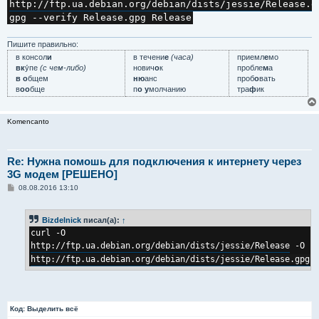
http://ftp.ua.debian.org/debian/dists/jessie/Release.g
gpg --verify Release.gpg Release
Пишите правильно:
в консол
и
в течени
е
(часа)
приемл
е
мо
вк
у́пе
(с чем-либо)
нович
о
к
пробле
м
а
в о
бщем
ню
анс
проб
о
вать
в
оо
бще
п
о у
молчанию
тра
ф
ик
Komencanto
Re: Нужна помошь для подключения к интернету через
3G модем [РЕШЕНО]
С
08.08.2016 13:10
о
о
б
Bizdelnick
писал(а):
↑
щ
е
curl -O 
н
http://ftp.ua.debian.org/debian/dists/jessie/Release
 -O 
и
е
http://ftp.ua.debian.org/debian/dists/jessie/Release.gpg
Код:
Выделить всё