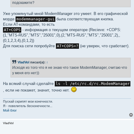
подскажите?
Уже упомянутый мной ModemManager это умеет. В его графической
морде
modemmanager-gui
была соответствующая кнопка.
Если AT-командами, то есть
AT+COPS
- информация о текущем операторе (Recieve: +COPS:
(1,"MTS-RUS","MTS","25001",0),(2,"MTS-RUS","MTS","25001",2),,
(0,1,2,3,4),(0,1,2))
Для поиска сети попробуйте
AT+COPS=?
(не уверен, что сработает).
VladVol
писал(а):
↑
Исходя из того что я не знаю что такое ModemManager, считаю что
у меня его нет))
На всякий случай сделайте
ls -l /etc/rc.d/rc.ModemManager
, если не покажет, значит, точно нет.
Пускай скрипят мои конечности.
Я - повелитель бесконечности...
Мой блог
VladVol