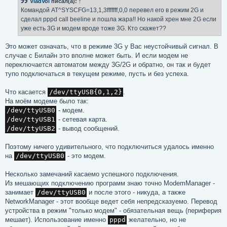
VladVol
писал(а):
↑
щ
е
Командой AT^SYSCFG=13,1,3fffffff,0,0 перевел его в режим 2G и
н
сделал pppd call beeline и пошла жара!! Но накой хрен мне 2G если
и
е
уже есть 3G и модем вроде тоже 3G. Кто скажет??
Это может означать, что в режиме 3G у Вас неустойчивый сигнал. В
случае с Билайн это вполне может быть. И если модем не
переключается автоматом между 3G/2G и обратно, он так и будет
тупо подключаться в текущем режиме, пусть и без успеха.
Что касается
/dev/ttyUSB{0,1,2}
.
На моём модеме было так:
/dev/ttyUSB0
- модем.
/dev/ttyUSB1
- сетевая карта.
/dev/ttyUSB2
- вывод сообщений.
Поэтому ничего удивительного, что подключиться удалось именно
на
/dev/ttyUSB0
- это модем.
Несколько замечаний касаемо успешного подключения.
Из мешающих подключению программ знаю точно ModemManager -
занимает
/dev/ttyUSB0
и после этого - никуда, а также
NetworkManager - этот вообще ведет себя непредсказуемо. Перевод
устройства в режим "только модем" - обязательная вещь (периферия
мешает). Использование именно
pppd
желательно, но не