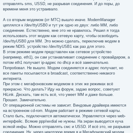
отправлять sms, USSD, не разрывая соединения. И до поры, до
времени меня это устраивало.
А со вторым модемом (от МТС) вышло иначе. ModemManager
цеплялся к /dev/ttyUSB0 и тут уж одно из двух: либо MM, либо
соединение. Естественно, мне это не нравилось. Решил я тогда
использовать этот модем как сетевую карту, чтобы освободить
/dev/ttyUSB0 для MM. Это можно сделать, переключив модем в
режим NDIS. устройство /dev/ttyUSB1 как раз для этого.
В этом режиме модем представлен как сетевое устройство
(например, eth1), он сам устанавливает соединение с провайдером, а
потом eth1 получает ip-адрес по dhcp и всё замечательно.
Попробовал. Не вышло. Модем соединяется и адрес получает, но
все пакеты посылаются в broadcast, соответственно никакого
интернета.
При этом с мегафоновским модемом в этих же режимах всё
прекрасно. Что делать? Иду на форум, задаю вопрос, советуют
HiLink. Дескать, там есть всё, что умеет MM и даже больше.
Прошил. Замечательно.
От операционной системы не зависит. Виндовые драйвера имеются
на встроенном cd-rom. Модем работает в режиме сетевой карты.
Стало быть, подключается автоматически. Управляется через web-
интерфейс. Всякие ppp/wvdial не нужны. На экран выводится куча
всякой инфы. Можно отправлять смс и USSD. И всё это, не разрывая
соединения. Ну, через некоторое время я и Мегафоновский модем