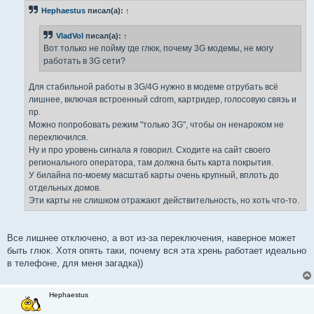
б
Hephaestus
писал(а):
↑
щ
е
н
VladVol
писал(а):
↑
и
е
Вот только не пойму где глюк, почему 3G модемы, не могу
работать в 3G сети?
Для стабильной работы в 3G/4G нужно в модеме отрубать всё
лишнее, включая встроенный cdrom, картридер, голосовую связь и
пр.
Можно попробовать режим "только 3G", чтобы он ненароком не
переключился.
Ну и про уровень сигнала я говорил. Сходите на сайт своего
регионального оператора, там должна быть карта покрытия.
У билайна по-моему масштаб карты очень крупный, вплоть до
отдельных домов.
Эти карты не слишком отражают действительность, но хоть что-то.
Все лишнее отключено, а вот из-за переключения, наверное может
быть глюк. Хотя опять таки, почему вся эта хрень работает идеально
в телефоне, для меня загадка))
Hephaestus