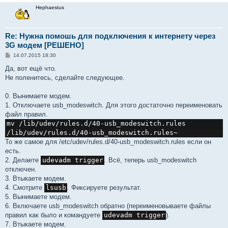
Hephaestus
Re: Нужна помошь для подключения к интернету через
3G модем [РЕШЕНО]
С
14.07.2015 18:30
о
о
Да, вот ещё что.
б
Не поленитесь, сделайте следующее.
щ
е
н
0. Вынимаете модем.
и
е
1. Отключаете usb_modeswitch. Для этого достаточно переименовать
файл правил.
mv /lib/udev/rules.d/40-usb_modeswitch.rules 
/lib/udev/rules.d/40-usb_modeswitch.rules~
То же самое для /etc/udev/rules.d/40-usb_modeswitch.rules если он
есть.
2. Делаете
udevadm trigger
. Всё, теперь usb_modeswitch
отключен.
3. Втыкаете модем.
4. Смотрите
lsusb
. Фиксируете результат.
5. Вынимаете модем.
6. Включаете usb_modeswitch обратно (переименовываете файлы
правил как было и командуете
udevadm trigger
).
7. Втыкаете модем.