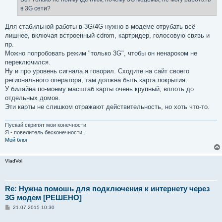
н
в 3G сети?
и
е
Для стабильной работы в 3G/4G нужно в модеме отрубать всё
лишнее, включая встроенный cdrom, картридер, голосовую связь и
пр.
Можно попробовать режим "только 3G", чтобы он ненароком не
переключился.
Ну и про уровень сигнала я говорил. Сходите на сайт своего
регионального оператора, там должна быть карта покрытия.
У билайна по-моему масштаб карты очень крупный, вплоть до
отдельных домов.
Эти карты не слишком отражают действительность, но хоть что-то.
Пускай скрипят мои конечности.
Я - повелитель бесконечности...
Мой блог
VladVol
Re: Нужна помошь для подключения к интернету через
3G модем [РЕШЕНО]
С
21.07.2015 10:30
о
о