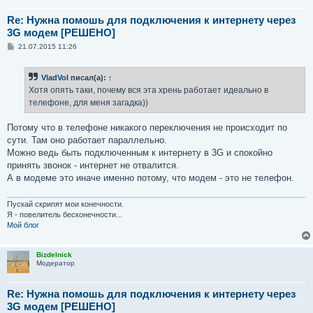
Re: Нужна помошь для подключения к интернету через
3G модем [РЕШЕНО]
С
21.07.2015 11:26
о
о
б
VladVol
писал(а):
↑
щ
е
Хотя опять таки, почему вся эта хрень работает идеально в
н
телефоне, для меня загадка))
и
е
Потому что в телефоне никакого переключения не происходит по
сути. Там оно работает параллельно.
Можно ведь быть подключенным к интернету в 3G и спокойно
принять звонок - интернет не отвалится.
А в модеме это иначе именно потому, что модем - это не телефон.
Пускай скрипят мои конечности.
Я - повелитель бесконечности...
Мой блог
Bizdelnick
Модератор
Re: Нужна помошь для подключения к интернету через
3G модем [РЕШЕНО]