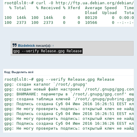
root@lsl0:~# curl -O http://ftp.ua.debian.org/debian/d
  % Total    % Received % Xferd  Average Speed   Time 
                                 Dload  Upload   Total
100  144k  100  144k    0     0  80120      0  0:00:01
100  2373  100  2373    0     0  10566      0 --:--:--
Bizdelnick
писал(а):
↑
gpg --verify Release.gpg Release
Код:
Выделить всё
root@lsl0:~# gpg --verify Release.gpg Release

gpg: создан каталог `/root/.gnupg'

gpg: создан новый файл настроек `/root/.gnupg/gpg.conf'
gpg: ВНИМАНИЕ: параметры в `/root/.gnupg/gpg.conf' еще
gpg: создана таблица ключей `/root/.gnupg/pubring.gpg'

gpg: Подпись создана Суб 04 Июн 2016 16:26:51 EEST клю
gpg: Не могу проверить подпись: открытый ключ не найден
gpg: Подпись создана Суб 04 Июн 2016 16:26:51 EEST клю
gpg: Не могу проверить подпись: открытый ключ не найден
gpg: Подпись создана Суб 04 Июн 2016 16:36:26 EEST клю
gpg: Не могу проверить подпись: открытый ключ не найде