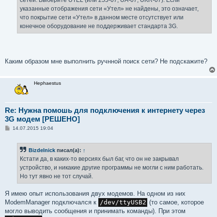
сетей. Выберите UTEL (или 255-07, UA-07, UKR-07). Если
указанные отображения сети «Утел» не найдены, это означает,
что покрытие сети «Утел» в данном месте отсутствует или
конечное оборудование не поддерживает стандарта 3G.
Каким образом мне выполнить ручнной поиск сети? Не подскажите?
Hephaestus
Re: Нужна помошь для подключения к интернету через
3G модем [РЕШЕНО]
С
14.07.2015 19:04
о
о
б
Bizdelnick
писал(а):
↑
щ
е
Кстати да, в каких-то версиях был баг, что он не закрывал
н
устройство, и никакие другие программы не могли с ним работать.
и
е
Но тут явно не тот случай.
Я имею опыт использования двух модемов. На одном из них
ModemManager подключался к
/dev/ttyUSB2
(то самое, которое
могло выводить сообщения и принимать команды). При этом