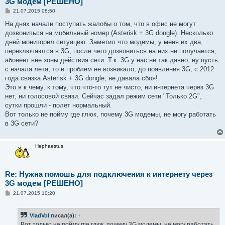
3G модем [РЕШЕНО]
С
21.07.2015 08:50
о
о
На днях начали поступать жалобы о том, что в офис не могут
б
дозвониться на мобильный номер (Asterisk + 3G dongle). Несколько
щ
е
дней мониторил ситуацию. Заметил что модемы, у меня их два,
н
переключаются в 3G, после чего дозвониться на них не получается,
и
е
абонент вне зоны действия сети. Т.к. 3G у нас не так давно, ну пусть
с начала лета, то и проблем не возникало, до появления 3G, c 2012
года связка Asterisk + 3G dongle, не давала сбоя!
Это я к чему, к тому, что что-то тут не чисто, ни интернета через 3G
нет, ни голосовой связи. Сейчас задал режим сети "Только 2G",
сутки прошли - полет нормальный.
Вот только не пойму где глюк, почему 3G модемы, не могу работать
в 3G сети?
Hephaestus
Re: Нужна помошь для подключения к интернету через
3G модем [РЕШЕНО]
С
21.07.2015 10:20
о
о
б
VladVol
писал(а):
↑
щ
е
Вот только не пойму где глюк, почему 3G модемы, не могу работать