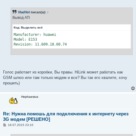
щ
е
н
VladVol
писал(а):
↑
и
е
Вывод ATI
Код:
Выделить всё
Manufacturer: huawei

Model: E153

Revision: 11.609.18.00.74
Голос работает из коробки, Вы правы. HiLink может работать как
GSM шлюз или там только модем и все? Вы так его хвалите, хочу
прошить)
Hephaestus
Re: Нужна помошь для подключения к интернету через
3G модем [РЕШЕНО]
С
18.07.2015 23:10
о
о
б