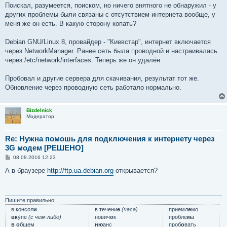
Поискал, разумеется, поиском, но ничего внятного не обнаружил - у
других проблемы были связаны с отсутствием интернета вообще, у
меня же он есть. В какую сторону копать?
Debian GNU/Linux 8, провайдер - "Киевстар", интернет включается
через NetworkManager. Ранее сеть была проводной и настраивалась
через /etc/network/interfaces. Теперь же он удалён.
Пробовал и другие сервера для скачивания, результат тот же.
Обновление через проводную сеть работало нормально.
Bizdelnick
Модератор
Re: Нужна помошь для подключения к интернету через
3G модем [РЕШЕНО]
С
08.08.2016 12:23
о
о
А в браузере
http://ftp.ua.debian.org
открывается?
б
щ
е
н
и
Пишите правильно:
е
в консол
и
в течени
е
(часа)
приемл
е
мо
вк
у́пе
(с чем-либо)
нович
о
к
пробле
м
а
в о
бщем
ню
анс
проб
о
вать