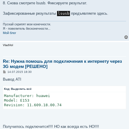
8. Снова смотрите lsusb. Фиксируете результат.
Зафиксированные результаты
lsusb
предъявляете здесь.
Пускай скрипят мои конечности.
Я - повелитель бесконечности...
Мой блог
VladVol
Re: Нужна помошь для подключения к интернету через
3G модем [РЕШЕНО]
С
14.07.2015 18:30
о
о
Вывод ATI
б
щ
Код:
е
Выделить всё
н
Manufacturer: huawei

и
е
Model: E153

Revision: 11.609.18.00.74
Получилось подключится!!!! НО как всегда есть НО!!!!