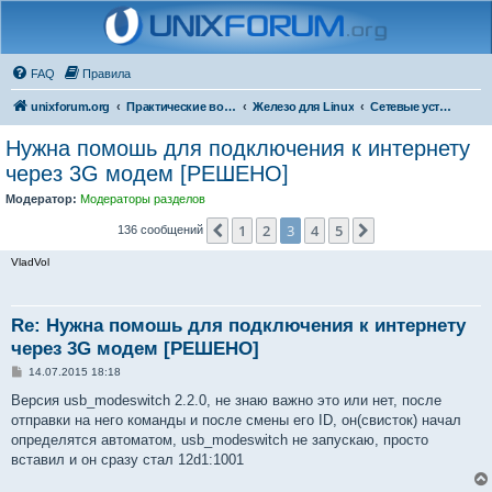
FAQ
Правила
unixforum.org
Практические вопросы
Железо для Linux
Сетевые устройства
Нужна помошь для подключения к интернету
через 3G модем [РЕШЕНО]
Модератор:
Модераторы разделов
1
2
3
4
5
Пред.
След.
136 сообщений
VladVol
Re: Нужна помошь для подключения к интернету
через 3G модем [РЕШЕНО]
С
14.07.2015 18:18
о
о
Версия usb_modeswitch 2.2.0, не знаю важно это или нет, после
б
отправки на него команды и после смены его ID, он(свисток) начал
щ
е
определятся автоматом, usb_modeswitch не запускаю, просто
н
вставил и он сразу стал 12d1:1001
и
е