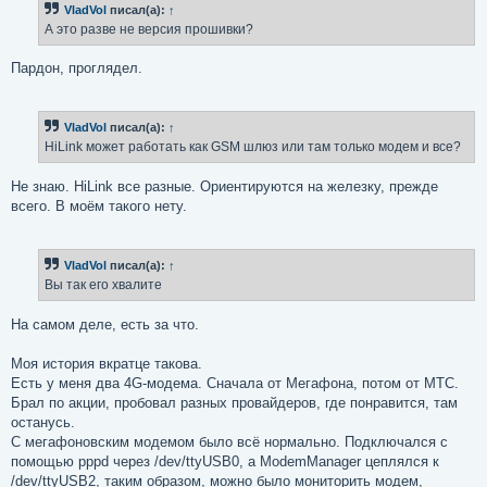
VladVol
писал(а):
↑
щ
е
А это разве не версия прошивки?
н
и
е
Пардон, проглядел.
VladVol
писал(а):
↑
HiLink может работать как GSM шлюз или там только модем и все?
Не знаю. HiLink все разные. Ориентируются на железку, прежде
всего. В моём такого нету.
VladVol
писал(а):
↑
Вы так его хвалите
На самом деле, есть за что.
Моя история вкратце такова.
Есть у меня два 4G-модема. Сначала от Мегафона, потом от МТС.
Брал по акции, пробовал разных провайдеров, где понравится, там
останусь.
С мегафоновским модемом было всё нормально. Подключался с
помощью pppd через /dev/ttyUSB0, а ModemManager цеплялся к
/dev/ttyUSB2, таким образом, можно было мониторить модем,