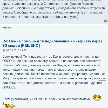
время голосового звонка, и C - только голос. (класса "только
данные" - сюрприз - не существует) До недавнего времени устройств
класса A вообще не встречалось, сейчас появились (да - телефоны
и планшеты: в чистых модемах эта фича не нужна)
VladVol
Re: Нужна помошь для подключения к интернету через
3G модем [РЕШЕНО]
С
04.09.2015 19:20
о
о
Всем привет! Хочу подвести итог. Как и говорил достучался я до
б
ОПСОСа, он обещал проблему решить и не соврал, все работает!!
щ
е
Причем работает даже круче чем на Винде, вставил модем в ноут,
н
через network manager нажал пару кнопок и все летает, никаких
и
е
лишних движений. Так же проверил и консольную работу - идеально!
Могу с уверенностью заявить, что если выполнять настройку по
этой
или
этой
статье все должно работать, а если не работает - душите
ОПСОСа.
Всем участникам, ОГРОМНОЕ спасибо за желание помочь