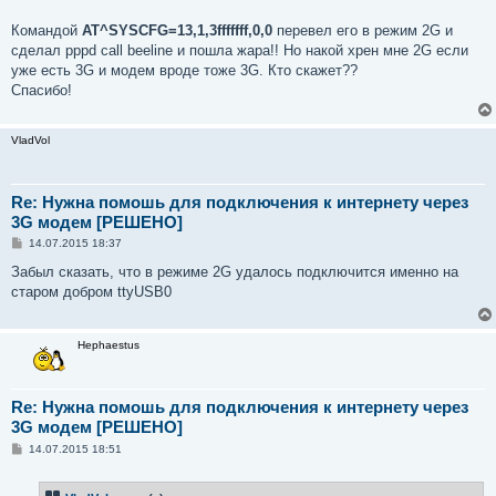
Командой
AT^SYSCFG=13,1,3fffffff,0,0
перевел его в режим 2G и
сделал pppd call beeline и пошла жара!! Но накой хрен мне 2G если
уже есть 3G и модем вроде тоже 3G. Кто скажет??
Спасибо!
VladVol
Re: Нужна помошь для подключения к интернету через
3G модем [РЕШЕНО]
С
14.07.2015 18:37
о
о
Забыл сказать, что в режиме 2G удалось подключится именно на
б
старом добром ttyUSB0
щ
е
н
и
Hephaestus
е
Re: Нужна помошь для подключения к интернету через
3G модем [РЕШЕНО]
С
14.07.2015 18:51
о
о
б