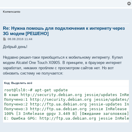
Komencanto
Re: Нужна помошь для подключения к интернету через
3G модем [РЕШЕНО]
С
08.08.2016 11:44
о
о
Добрый день!
б
щ
е
Недавно решил-таки приобщиться к мобильному интернету. Купил
н
модем Alcatel One Touch X090S. В принципе, в браузере интернет
и
е
заработал, никаких проблем с просмотром сайтов нет. Но вот
обновить систему не получается:
Код:
Выделить всё
root@lsl0:~# apt-get update

В кэше http://security.debian.org jessie/updates InRele
Получено:1 http://security.debian.org jessie/updates/m
Получено:2 http://ftp.ua.debian.org jessie-updates InRe
Получено:3 http://ftp.ua.debian.org jessie InRelease [3
100% [3 InRelease gpgv 3.449 B] [Ожидание заголовков] 
E: Ошибка GPG: http://ftp.ua.debian.org jessie InRelea