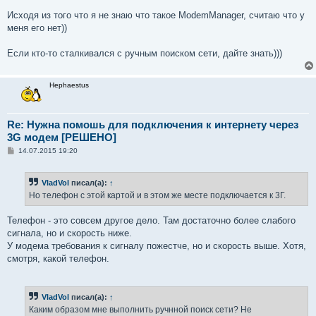
Исходя из того что я не знаю что такое ModemManager, считаю что у
меня его нет))
Если кто-то сталкивался с ручным поиском сети, дайте знать)))
Hephaestus
Re: Нужна помошь для подключения к интернету через
3G модем [РЕШЕНО]
С
14.07.2015 19:20
о
о
б
VladVol
писал(а):
↑
щ
е
Но телефон с этой картой и в этом же месте подключается к 3Г.
н
и
е
Телефон - это совсем другое дело. Там достаточно более слабого
сигнала, но и скорость ниже.
У модема требования к сигналу пожестче, но и скорость выше. Хотя,
смотря, какой телефон.
VladVol
писал(а):
↑
Каким образом мне выполнить ручнной поиск сети? Не