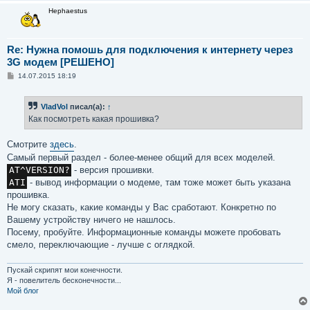
Hephaestus
Re: Нужна помошь для подключения к интернету через
3G модем [РЕШЕНО]
С
14.07.2015 18:19
о
о
б
VladVol
писал(а):
↑
щ
е
Как посмотреть какая прошивка?
н
и
е
Смотрите
здесь
.
Самый первый раздел - более-менее общий для всех моделей.
AT^VERSION?
- версия прошивки.
ATI
- вывод информации о модеме, там тоже может быть указана
прошивка.
Не могу сказать, какие команды у Вас сработают. Конкретно по
Вашему устройству ничего не нашлось.
Посему, пробуйте. Информационные команды можете пробовать
смело, переключающие - лучше с оглядкой.
Пускай скрипят мои конечности.
Я - повелитель бесконечности...
Мой блог