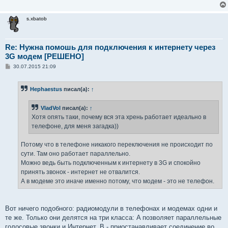
и
е
s.xbatob
Re: Нужна помошь для подключения к интернету через
3G модем [РЕШЕНО]
С
30.07.2015 21:09
о
о
б
Hephaestus
писал(а):
↑
щ
е
н
VladVol
писал(а):
↑
и
е
Хотя опять таки, почему вся эта хрень работает идеально в
телефоне, для меня загадка))
Потому что в телефоне никакого переключения не происходит по
сути. Там оно работает параллельно.
Можно ведь быть подключенным к интернету в 3G и спокойно
принять звонок - интернет не отвалится.
А в модеме это иначе именно потому, что модем - это не телефон.
Вот ничего подобного: радиомодули в телефонах и модемах одни и
те же. Только они делятся на три класса: A позволяет параллельные
голосовые звонки и Интернет, B - приостанавливает соединение во