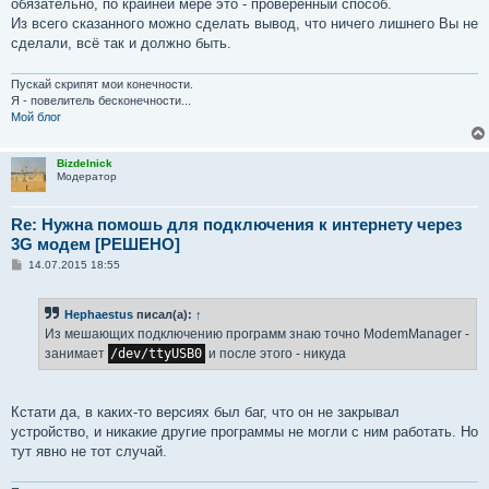
обязательно, по крайней мере это - проверенный способ.
Из всего сказанного можно сделать вывод, что ничего лишнего Вы не
сделали, всё так и должно быть.
Пускай скрипят мои конечности.
Я - повелитель бесконечности...
Мой блог
Bizdelnick
Модератор
Re: Нужна помошь для подключения к интернету через
3G модем [РЕШЕНО]
С
14.07.2015 18:55
о
о
б
Hephaestus
писал(а):
↑
щ
е
Из мешающих подключению программ знаю точно ModemManager -
н
занимает
/dev/ttyUSB0
и после этого - никуда
и
е
Кстати да, в каких-то версиях был баг, что он не закрывал
устройство, и никакие другие программы не могли с ним работать. Но
тут явно не тот случай.