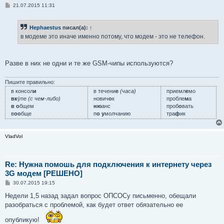
С
21.07.2015 11:31
о
о
б
Hephaestus
писал(а):
↑
щ
е
в модеме это иначе именно потому, что модем - это не телефон.
н
и
е
Разве в них не одни и те же GSM-чипы используются?
Пишите правильно:
в консол
и
в течени
е
(часа)
приемл
е
мо
вк
у́пе
(с чем-либо)
нович
о
к
пробле
м
а
в о
бщем
ню
анс
проб
о
вать
в
оо
бще
п
о у
молчанию
тра
ф
ик
VladVol
Re: Нужна помошь для подключения к интернету через
3G модем [РЕШЕНО]
С
30.07.2015 19:15
о
о
Недели 1,5 назад задал вопрос ОПСОСу письменно, обещали
б
разобраться с проблемой, как будет ответ обязательно ее
щ
е
н
опубликую!