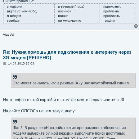
Пишите правильно:
в консол
и
в течени
е
(часа)
приемл
е
мо
вк
у́пе
(с чем-либо)
нович
о
к
пробле
м
а
в о
бщем
ню
анс
проб
о
вать
в
оо
бще
п
о у
молчанию
тра
ф
ик
VladVol
Re: Нужна помошь для подключения к интернету через
3G модем [РЕШЕНО]
С
14.07.2015 19:03
о
о
б
щ
е
Это может означать, что в режиме 3G у Вас неустойчивый сигнал.
н
и
е
Но телефон с этой картой и в этом же месте подключается к 3Г.
На сайте ОПСОСа нашел такую инфу:
Шаг 3. В разделе «Настройка сети» программного обеспечения
модема выберите ручной режим и выполните поиск доступных