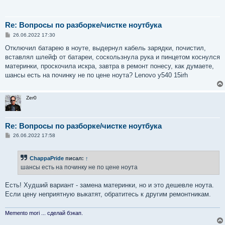
Re: Вопросы по разборке/чистке ноутбука
С
26.06.2022 17:30
о
о
Отключил батарею в ноуте, выдернул кабель зарядки, почистил,
б
вставлял шлейф от батареи, соскользнула рука и пинцетом коснулся
щ
е
материнки, проскочила искра, завтра в ремонт понесу, как думаете,
н
шансы есть на починку не по цене ноута? Lenovo y540 15irh
и
е
Zer0
Re: Вопросы по разборке/чистке ноутбука
С
26.06.2022 17:58
о
о
б
ChappaPride
писал:
↑
щ
е
шансы есть на починку не по цене ноута
н
и
е
Есть! Худший вариант - замена материнки, но и это дешевле ноута.
Если цену неприятную выкатят, обратитесь к другим ремонтникам.
Memento mori ... сделай бэкап.