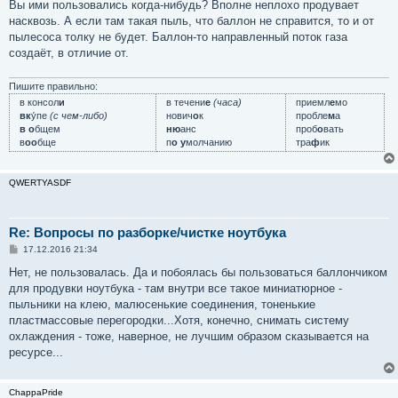
Вы ими пользовались когда-нибудь? Вполне неплохо продувает
насквозь. А если там такая пыль, что баллон не справится, то и от
пылесоса толку не будет. Баллон-то направленный поток газа
создаёт, в отличие от.
Пишите правильно:
в консол
и
в течени
е
(часа)
приемл
е
мо
вк
у́пе
(с чем-либо)
нович
о
к
пробле
м
а
в о
бщем
ню
анс
проб
о
вать
в
оо
бще
п
о у
молчанию
тра
ф
ик
QWERTYASDF
Re: Вопросы по разборке/чистке ноутбука
С
17.12.2016 21:34
о
о
Нет, не пользовалась. Да и побоялась бы пользоваться баллончиком
б
для продувки ноутбука - там внутри все такое миниатюрное -
щ
е
пыльники на клею, малюсенькие соединения, тоненькие
н
пластмассовые перегородки...Хотя, конечно, снимать систему
и
е
охлаждения - тоже, наверное, не лучшим образом сказывается на
ресурсе...
ChappaPride