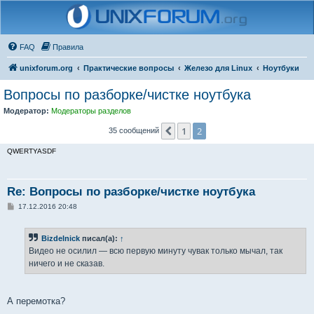
FAQ
Правила
unixforum.org
Практические вопросы
Железо для Linux
Ноутбуки
Вопросы по разборке/чистке ноутбука
Модератор:
Модераторы разделов
1
2
Пред.
35 сообщений
QWERTYASDF
Re: Вопросы по разборке/чистке ноутбука
С
17.12.2016 20:48
о
о
б
Bizdelnick
писал(а):
↑
щ
е
Видео не осилил — всю первую минуту чувак только мычал, так
н
ничего и не сказав.
и
е
А перемотка?