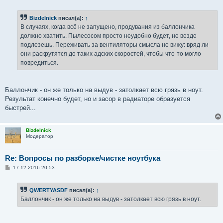
Bizdelnick
писал(а):
↑
В случаях, когда всё не запущено, продувания из баллончика
должно хватить. Пылесосом просто неудобно будет, не везде
подлезешь. Переживать за вентиляторы смысла не вижу: вряд ли
они раскрутятся до таких адских скоростей, чтобы что-то могло
повредиться.
Баллончик - он же только на выдув - затолкает всю грязь в ноут.
Результат конечно будет, но и засор в радиаторе образуется
быстрей...
Bizdelnick
Модератор
Re: Вопросы по разборке/чистке ноутбука
С
17.12.2016 20:53
о
о
б
QWERTYASDF
писал(а):
↑
щ
е
Баллончик - он же только на выдув - затолкает всю грязь в ноут.
н
и
е