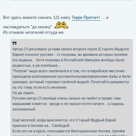
Вот здесь можете скачать 121 книгу
Терри Пратчетт
... и
наслаждаться "до нихачу"
Из отзывов читателей оттуда же:
Автор (?) регулярно устами своего второго героя (Старого Мудрого
Еврея) поносит русских - то погромы, во времена которых погибли
его родные... Хотя погромы в Российской Империи вообще были
редкостью, а уж погибшие...
"Погром" чаще всего заключался в том, что в еврейское местечко
приходили разгневанные русские/польские/украинские бабы и били
шинкаря, который торговал палёной водкой. Почитайте документы
на эту тему, если есть желание.
Ну да ладно...
Русских автор (?) вообще очень сильно не любит и прямо таки
какашками плюётся - вроде и не сказал почти ничего... а сидишь
запачканный.
Ещё веселей, когда выясняется, что Старый Мудрый Еврей
приехал в Англию за... Свободой.
Если кто не в курсе, описывается Викторианская Англия, причём