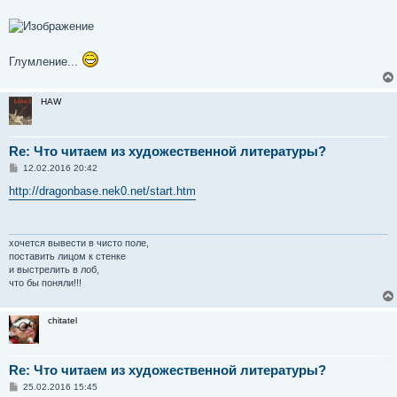
Глумление...
HAW
Re: Что читаем из художественной литературы?
С
12.02.2016 20:42
о
о
http://dragonbase.nek0.net/start.htm
б
щ
е
н
и
хочется вывести в чисто поле,
е
поставить лицом к стенке
и выстрелить в лоб,
что бы поняли!!!
chitatel
Re: Что читаем из художественной литературы?
С
25.02.2016 15:45
о