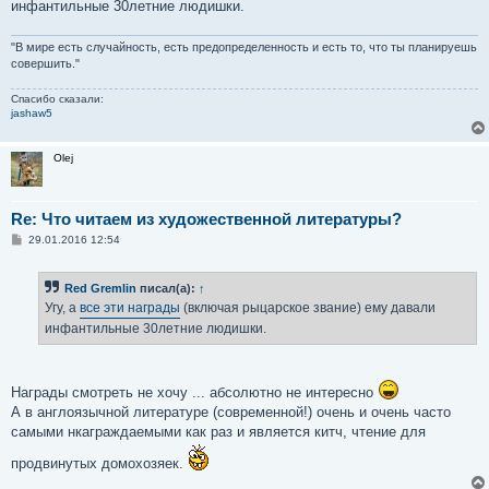
инфантильные 30летние людишки.
"В мире есть случайность, есть предопределенность и есть то, что ты планируешь
совершить."
Спасибо сказали:
jashaw5
Olej
Re: Что читаем из художественной литературы?
С
29.01.2016 12:54
о
о
б
Red Gremlin
писал(а):
↑
щ
е
Угу, а
все эти награды
(включая рыцарское звание) ему давали
н
инфантильные 30летние людишки.
и
е
Награды смотреть не хочу ... абсолютно не интересно
А в англоязычной литературе (современной!) очень и очень часто
самыми нкаграждаемыми как раз и является китч, чтение для
продвинутых домохозяек.