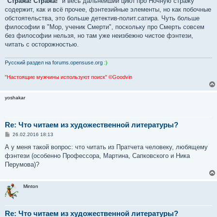
"
Стража! Стража!
" и весь дальнейший цикл про Ночную стражу
содержит, как и всё прочее, фэнтезийные элементы, но как побочные
обстоятельства, это больше детектив-полит.сатира. Чуть больше
философии в "Мор, ученик Смерти", поскольку про Смерть совсем
без философии нельзя, но там уже неизбежно чистое фэнтези,
читать с осторожностью.
Русский раздел на forums.opensuse.org
:)
"Настоящие мужчины используют поиск" ©Goodvin
yoshakar
Re: Что читаем из художественной литературы?
С
26.02.2016 18:13
о
о
А у меня такой вопрос: что читать из Пратчета человеку, любящему
б
фэнтези (особенно Профессора, Мартина, Сапковского и Ника
щ
е
Перумова)?
н
и
е
Minton
Re: Что читаем из художественной литературы?