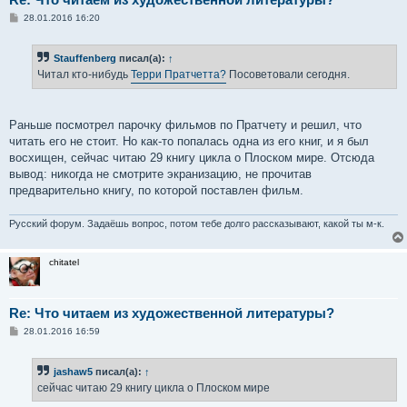
С
28.01.2016 16:20
о
о
б
Stauffenberg
писал(а):
↑
щ
е
Читал кто-нибудь
Терри Пратчетта?
Посоветовали сегодня.
н
и
е
Раньше посмотрел парочку фильмов по Пратчету и решил, что
читать его не стоит. Но как-то попалась одна из его книг, и я был
восхищен, сейчас читаю 29 книгу цикла о Плоском мире. Отсюда
вывод: никогда не смотрите экранизацию, не прочитав
предварительно книгу, по которой поставлен фильм.
Русский форум. Задаёшь вопрос, потом тебе долго рассказывают, какой ты м-к.
chitatel
Re: Что читаем из художественной литературы?
С
28.01.2016 16:59
о
о
б
jashaw5
писал(а):
↑
щ
е
сейчас читаю 29 книгу цикла о Плоском мире
н
и