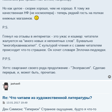
и
е
Но как целое - скорее хорошо, чем не хорошо. К тому же
качественная НФ (не космоопера) - теперь редкий гость на полках
книжных магазинов.
P.S.
Глянул на отзывы в интернетах - это ужас и кошмар: читатели
жалуются на "много новых и непонятных слов". Буквально
"многобукавниасилил". С культурой чтения и с самим читателем
происходит что-то страшное. Он хочет словаря Эллочки-людоедки.
P.P.S.
Уоттс сварганил своего рода продолжение - "Эхопраксия". Сделаю
перерыв, и, может быть, прочитаю.
jashaw5
Re: Что читаем из художественной литературы?
С
13.01.2017 19:49
о
о
Ден Симмонс "Гиперион" Странное ощущение, будто я что-то
б