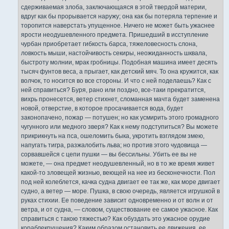
сдерживаемая злоба, заключающаяся в этой твердой материи,
вдруг как бы прорывается наружу; она как бы потеряла терпение и
торопится наверстать упущенное. Ничего не может быть ужаснее
ярости неодушевленного предмета. Пришедший в исступление
чурбан приобретает гибкость барса, тяжеловесность слона,
ловкость мыши, настойчивость секиры, неожиданность шквала,
быстроту молнии, мрак гробницы. Подобная машина имеет десять
тысяч фунтов веса, а прыгает, как детский мяч. То она кружится, как
волчок, то носится во все стороны. И что с ней поделаешь? Как с
ней справиться? Буря, рано или поздно, все-таки прекратится,
вихрь пронесется, ветер стихнет, сломанная мачта будет заменена
новой, отверстие, в которое просачивается вода, будет
законопачено, пожар — потушен; но как усмирить этого громадного
чугунного или медного зверя? Как к нему подступиться? Вы можете
прикрикнуть на пса, ошеломить быка, укротить взглядом змею,
напугать тигра, разжалобить льва; но против этого чудовища —
сорвавшейся с цепи пушки — вы бессильны. Убить ее вы не
можете, — она предмет неодушевленный, но в то же время живет
какой-то зловещей жизнью, веющей на нее из бесконечности. Пол
под ней колеблется, качка судна двигает ее так же, как море двигает
судно, а ветер — море. Пушка, в свою очередь, является игрушкой в
руках стихии. Ее поведение зависит одновременно и от волн и от
ветра, и от судна, — словом, существование ее самое ужасное. Как
справиться с такою тяжестью? Как обуздать это ужасное орудие
кораблекрушения? Каким образом остановить ее движения, ее