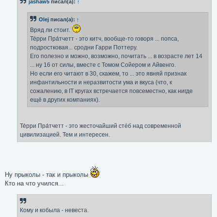
jashaw5
писал(а):
↑
щ
е
н
Olej
писал(а):
↑
и
е
Вряд ли стоит.
Те́рри Пра́тчетт - это китч, вообще-то говоря ... попса,
подростковая... сродни Гарри Поттеру.
Его полезно и можно, возможно, почитать ... в возрасте лет 14
... ну 16 от силы, вместе с Томом Сойером и Айвенго.
Но если его читают в 30, скажем, то ... это явняй признак
инфантильности и неразвитости ума и вкуса (что, к
сожалению, в IT кругах встречается повсеместно, как нигде
ещё в других компаниях).
Те́рри Пра́тчетт - это жесточайший стёб над современной
цивилизацией. Тем и интересен.
Ну прыколы - так и прыколы
Кто на что учился...
Кому и кобыла - невеста.