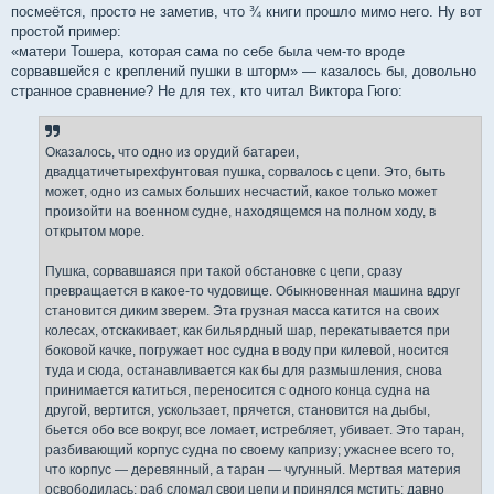
посмеётся, просто не заметив, что ¾ книги прошло мимо него. Ну вот
простой пример:
«матери Тошера, которая сама по себе была чем-то вроде
сорвавшейся с креплений пушки в шторм» — казалось бы, довольно
странное сравнение? Не для тех, кто читал Виктора Гюго:
Оказалось, что одно из орудий батареи,
двадцатичетырехфунтовая пушка, сорвалось с цепи. Это, быть
может, одно из самых больших несчастий, какое только может
произойти на военном судне, находящемся на полном ходу, в
открытом море.
Пушка, сорвавшаяся при такой обстановке с цепи, сразу
превращается в какое-то чудовище. Обыкновенная машина вдруг
становится диким зверем. Эта грузная масса катится на своих
колесах, отскакивает, как бильярдный шар, перекатывается при
боковой качке, погружает нос судна в воду при килевой, носится
туда и сюда, останавливается как бы для размышления, снова
принимается катиться, переносится с одного конца судна на
другой, вертится, ускользает, прячется, становится на дыбы,
бьется обо все вокруг, все ломает, истребляет, убивает. Это таран,
разбивающий корпус судна по своему капризу; ужаснее всего то,
что корпус — деревянный, а таран — чугунный. Мертвая материя
освободилась; раб сломал свои цепи и принялся мстить; давно