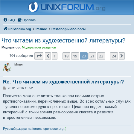
FAQ
Правила
unixforum.org
Разное
Разговоры обо всём
Что читаем из художественной литературы?
Модератор:
Модераторы разделов
Страница
20
из
24
1
18
19
20
21
22
24
Пред.
След
704 сообщения
…
…
Minton
Re: Что читаем из художественной литературы?
С
28.01.2016 15:52
о
о
Пратчетта можно не читать только при наличии острых
б
противопоказаний, перечисленных выше. Во всех остальных случаях
щ
е
- усиленно рекомендую к прочтению. Цикл про ведьм - самый
н
интересный с точки зрения разнообразия сюжета и развития
и
е
второстепенных персонажей.
Русский раздел на forums.opensuse.org
:)