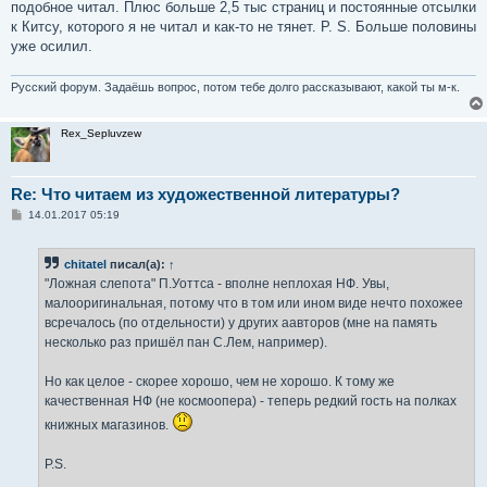
подобное читал. Плюс больше 2,5 тыс страниц и постоянные отсылки
щ
е
к Китсу, которого я не читал и как-то не тянет. P. S. Больше половины
н
уже осилил.
и
е
Русский форум. Задаёшь вопрос, потом тебе долго рассказывают, какой ты м-к.
Rex_Sepluvzew
Re: Что читаем из художественной литературы?
С
14.01.2017 05:19
о
о
б
chitatel
писал(а):
↑
щ
е
"Ложная слепота" П.Уоттса - вполне неплохая НФ. Увы,
н
малооригинальная, потому что в том или ином виде нечто похожее
и
е
всречалось (по отдельности) у других аавторов (мне на память
несколько раз пришёл пан С.Лем, например).
Но как целое - скорее хорошо, чем не хорошо. К тому же
качественная НФ (не космоопера) - теперь редкий гость на полках
книжных магазинов.
P.S.