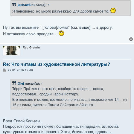
б
jashaw5
писал(а):
↑
щ
е
Я пенсионер, но много разъезжаю, для дороги самое то.
н
и
е
Ну так вы возьмите " [голово]ломка" (см. выше) ... в дорогу.
И остановку свою проедете...
Red Gremlin
Re: Что читаем из художественной литературы?
С
29.01.2016 12:49
о
о
б
Olej
писал(а):
↑
щ
е
Те́рри Пра́тчетт - это китч, вообще-то говоря ... попса,
н
подростковая... сродни Гарри Поттеру.
и
е
Его полезно и можно, возможно, почитать ... в возрасте лет 14 ... ну
16 от силы, вместе с Томом Сойером и Айвенго.
Бред Сивой Кобылы.
Подросток просто не поймёт большей части пародий, аллюзий,
культурных отсылок и прочего. Хотя, безусловно, вдоволь