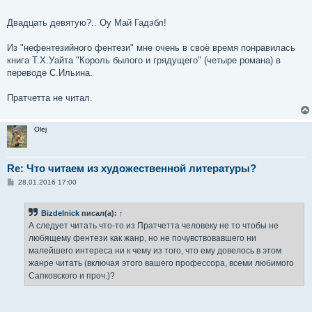
е
Двадцать девятую?.. Оу Май Гадэбл!
Из "нефентезийного фентези" мне очень в своё время понравилась
книга Т.Х.Уайта "Король былого и грядущего" (четыре романа) в
переводе С.Ильина.
Пратчетта не читал.
Olej
Re: Что читаем из художественной литературы?
С
28.01.2016 17:00
о
о
б
Bizdelnick
писал(а):
↑
щ
е
А следует читать что-то из Пратчетта человеку не то чтобы не
н
любящему фентези как жанр, но не почувствовавшего ни
и
е
малейшего интереса ни к чему из того, что ему довелось в этом
жанре читать (включая этого вашего профессора, всеми любимого
Сапковского и проч.)?