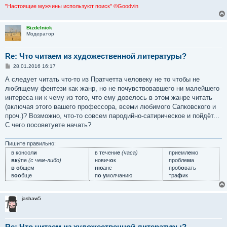
"Настоящие мужчины используют поиск" ©Goodvin
Bizdelnick
Модератор
Re: Что читаем из художественной литературы?
С
28.01.2016 16:17
о
о
А следует читать что-то из Пратчетта человеку не то чтобы не
б
любящему фентези как жанр, но не почувствовавшего ни малейшего
щ
е
интереса ни к чему из того, что ему довелось в этом жанре читать
н
(включая этого вашего профессора, всеми любимого Сапковского и
и
е
проч.)? Возможно, что-то совсем пародийно-сатирическое и пойдёт...
С чего посоветуете начать?
Пишите правильно:
в консол
и
в течени
е
(часа)
приемл
е
мо
вк
у́пе
(с чем-либо)
нович
о
к
пробле
м
а
в о
бщем
ню
анс
проб
о
вать
в
оо
бще
п
о у
молчанию
тра
ф
ик
jashaw5
Re: Что читаем из художественной литературы?