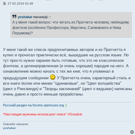
С
27.02.2016 01:48
о
о
б
yoshakar
писал(а):
↑
щ
е
А у меня такой вопрос: что читать из Пратчета человеку, любящему
н
фэнтези (особенно Профессора, Мартина, Сапковского и Ника
и
е
Перумова)?
У меня такой же список предпочитаемых авторов и из Пратчетта я
купил и прочитал практически всё, вышедшее на русском языке. Но
тут просто нужно заранее быть готовым, что это не классическое
фэнтези, а целенаправленная (и очень хорошая) пародия на него. А
ознакомление можно начать с тех же книг, что я упоминал в
предыдущем сообщении
У Пратчетта очень характерный стиль и
все книги более или менее "одинаковые", но "Цвет волшебства"
(цикл о Ринсвинде) и "Творцы заклинаний" (цикл о ведьмах) написаны
очень давно и просто меньше проработаны.
Русский раздел на forums.opensuse.org
:)
"Настоящие мужчины используют поиск" ©Goodvin
Спасибо сказали:
yoshakar