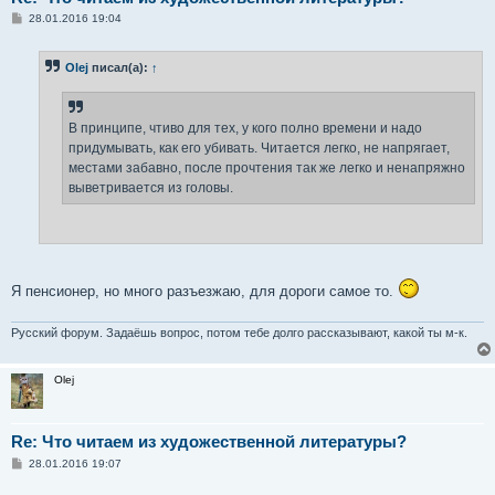
С
28.01.2016 19:04
о
о
б
Olej
писал(а):
↑
щ
е
н
и
е
В принципе, чтиво для тех, у кого полно времени и надо
придумывать, как его убивать. Читается легко, не напрягает,
местами забавно, после прочтения так же легко и ненапряжно
выветривается из головы.
Я пенсионер, но много разъезжаю, для дороги самое то.
Русский форум. Задаёшь вопрос, потом тебе долго рассказывают, какой ты м-к.
Olej
Re: Что читаем из художественной литературы?
С
28.01.2016 19:07
о
о