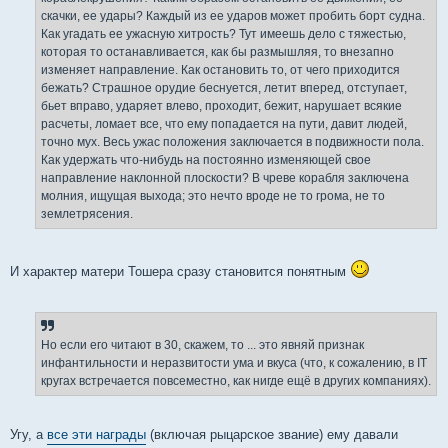
скачки, ее удары? Каждый из ее ударов может пробить борт судна.
Как угадать ее ужасную хитрость? Тут имеешь дело с тяжестью,
которая то останавливается, как бы размышляя, то внезапно
изменяет направление. Как остановить то, от чего приходится
бежать? Страшное орудие беснуется, летит вперед, отступает,
бьет вправо, ударяет влево, проходит, бежит, нарушает всякие
расчеты, ломает все, что ему попадается на пути, давит людей,
точно мух. Весь ужас положения заключается в подвижности пола.
Как удержать что-нибудь на постоянно изменяющей свое
направление наклонной плоскости? В чреве корабля заключена
молния, ищущая выхода; это нечто вроде не то грома, не то
землетрясения.
И характер матери Тошера сразу становится понятным
Но если его читают в 30, скажем, то ... это явняй признак
инфантильности и неразвитости ума и вкуса (что, к сожалению, в IT
кругах встречается повсеместно, как нигде ещё в других компаниях).
Угу, а
все эти награды
(включая рыцарское звание) ему давали