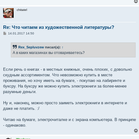
chitatel
Re: Что читаем из художественной литературы?
С
14.01.2017 14:50
о
о
б
Rex_Sepluvzew
писал(а):
↑
щ
е
А в каких магазинах вы отовариваетесь?
н
и
е
Если речь о книгах - в местных книжных, очень плохих, с довольно
скудным ассортиментом. Что невозможно купить в месте
проживания, но хочу иметь на бумаге, - покупаю на лабиринте и
буксру. На буксру же можно купить электрокниги за более-менее
разумные деньги.
Ну и, наконец, можно просто заиметь электрокниги в интернете и
даже не платить. :/
Читаю на бумаге, электрочиталке и с экрана компьютера. В принципе
- одинаково.