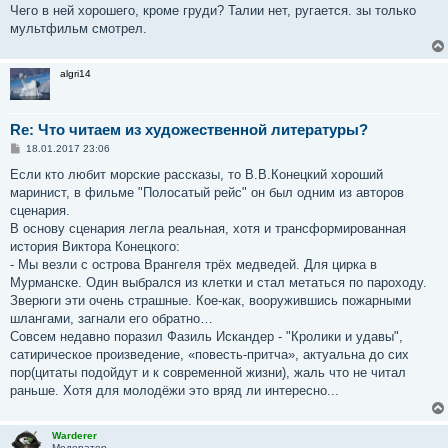
Чего в ней хорошего, кроме груди? Талии нет, ругается. зы только
мультфильм смотрел.
algri14
Re: Что читаем из художественной литературы?
С
18.01.2017 23:06
о
о
Если кто любит морские рассказы, то В.В.Конецкий хороший
б
маринист, в фильме "Полосатый рейс" он был одним из авторов
щ
е
сценария.
н
В основу сценария легла реальная, хотя и трансформированная
и
е
история Виктора Конецкого:
- Мы везли с острова Врангеля трёх медведей. Для цирка в
Мурманске. Один выбрался из клетки и стал метаться по пароходу.
Зверюги эти очень страшные. Кое-как, вооружившись пожарными
шлангами, загнали его обратно…
Совсем недавно поразил Фазиль Искандер - "Кролики и удавы",
сатирическое произведение, «повесть-притча», актуальна до сих
пор(цитаты подойдут и к современной жизни), жаль что не читал
раньше. Хотя для молодёжи это вряд ли интересно...
Warderer
Модератор