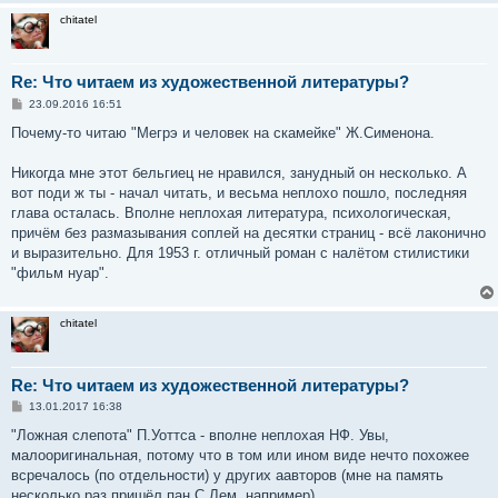
chitatel
Re: Что читаем из художественной литературы?
С
23.09.2016 16:51
о
о
Почему-то читаю "Мегрэ и человек на скамейке" Ж.Сименона.
б
щ
е
Никогда мне этот бельгиец не нравился, занудный он несколько. А
н
вот поди ж ты - начал читать, и весьма неплохо пошло, последняя
и
е
глава осталась. Вполне неплохая литература, психологическая,
причём без размазывания соплей на десятки страниц - всё лаконично
и выразительно. Для 1953 г. отличный роман с налётом стилистики
"фильм нуар".
chitatel
Re: Что читаем из художественной литературы?
С
13.01.2017 16:38
о
о
"Ложная слепота" П.Уоттса - вполне неплохая НФ. Увы,
б
малооригинальная, потому что в том или ином виде нечто похожее
щ
е
всречалось (по отдельности) у других аавторов (мне на память
н
несколько раз пришёл пан С.Лем, например).