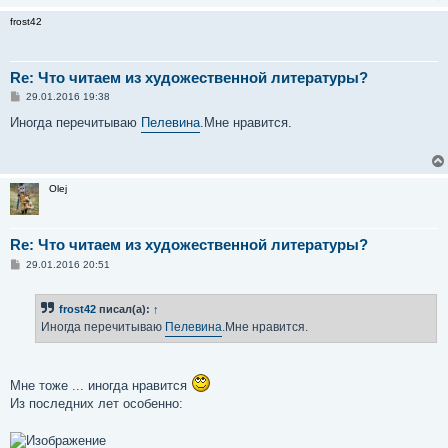
frost42
Re: Что читаем из художественной литературы?
С
29.01.2016 19:38
о
о
Иногда перечитываю
Пелевина
.Мне нравится.
б
щ
е
н
и
Olej
е
Re: Что читаем из художественной литературы?
С
29.01.2016 20:51
о
о
б
frost42
писал(а):
↑
щ
е
Иногда перечитываю
Пелевина
.Мне нравится.
н
и
е
Мне тоже ... иногда нравится
Из последних лет особенно: