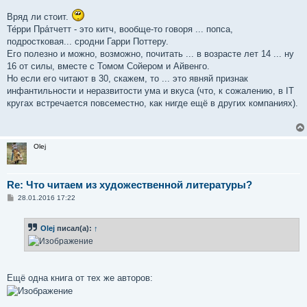
Вряд ли стоит.
Те́рри Пра́тчетт - это китч, вообще-то говоря ... попса,
подростковая... сродни Гарри Поттеру.
Его полезно и можно, возможно, почитать ... в возрасте лет 14 ... ну
16 от силы, вместе с Томом Сойером и Айвенго.
Но если его читают в 30, скажем, то ... это явняй признак
инфантильности и неразвитости ума и вкуса (что, к сожалению, в IT
кругах встречается повсеместно, как нигде ещё в других компаниях).
Olej
Re: Что читаем из художественной литературы?
С
28.01.2016 17:22
о
о
б
Olej
писал(а):
↑
щ
е
н
и
е
Ещё одна книга от тех же авторов: