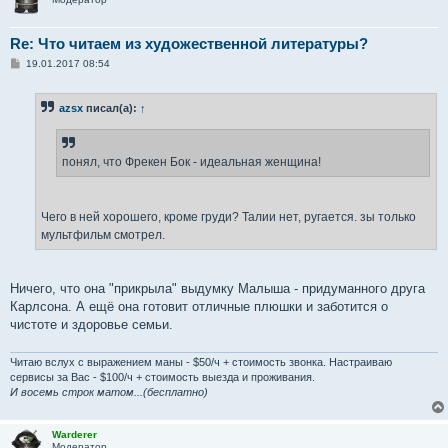
Re: Что читаем из художественной литературы?
С
19.01.2017 08:54
о
о
б
azsx
писал(а):
↑
щ
е
н
и
е
понял, что Фрекен Бок - идеальная женщина!
Чего в ней хорошего, кроме груди? Талии нет, ругается. зы только
мультфильм смотрел.
Ничего, что она "прикрыла" выдумку Малыша - придуманного друга
Карлсона. А ещё она готовит отличные плюшки и заботится о
чистоте и здоровье семьи.
Читаю вслух с выражением маны - $50/ч + стоимость звонка. Настраиваю
сервисы за Вас - $100/ч + стоимость выезда и проживания.
И восемь строк матом...(бесплатно)
Warderer
Модератор