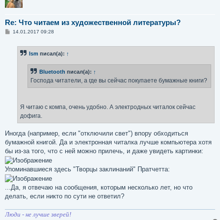
Re: Что читаем из художественной литературы?
С
14.01.2017 09:28
о
о
б
Ism
писал(а):
↑
щ
е
н
Bluetooth
писал(а):
↑
и
е
Господа читатели, а где вы сейчас покупаете бумажные книги?
Я читаю с компа, очень удобно. А электродных читалок сейчас
дофига.
Иногда (например, если "отключили свет") впору обходиться
бумажной книгой. Да и электронная читалка лучше компьютера хотя
бы из-за того, что с ней можно прилечь, и даже увидеть картинки:
Упоминавшиеся здесь "Творцы заклинаний" Пратчетта:
...Да, я отвечаю на сообщения, которым несколько лет, но что
делать, если никто по сути не ответил?
Люди - не лучше зверей!