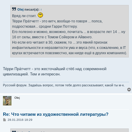
о
б
Olej
писал(а):
↑
щ
е
Вряд ли стоит.
н
и
Те́рри Пра́тчетт - это китч, вообще-то говоря ... попса,
е
подростковая... сродни Гарри Поттеру.
Его полезно и можно, возможно, почитать ... в возрасте лет 14 ... ну
16 от силы, вместе с Томом Сойером и Айвенго.
Но если его читают в 30, скажем, то ... это явняй признак
инфантильности и неразвитости ума и вкуса (что, к сожалению, в IT
кругах встречается повсеместно, как нигде ещё в других компаниях).
Те́рри Пра́тчетт - это жесточайший стёб над современной
цивилизацией. Тем и интересен.
Русский форум. Задаёшь вопрос, потом тебе долго рассказывают, какой ты м-к.
Olej
Re: Что читаем из художественной литературы?
С
28.01.2016 18:29
о
о
б