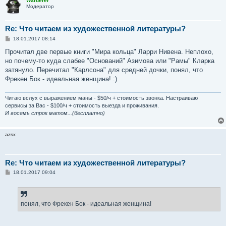
Warderer
Модератор
Re: Что читаем из художественной литературы?
С
18.01.2017 08:14
о
о
Прочитал две первые книги "Мира кольца" Ларри Нивена. Неплохо,
б
но почему-то куда слабее "Оснований" Азимова или "Рамы" Кларка
щ
е
затянуло. Перечитал "Карлсона" для средней дочки, понял, что
н
Фрекен Бок - идеальная женщина! :)
и
е
Читаю вслух с выражением маны - $50/ч + стоимость звонка. Настраиваю
сервисы за Вас - $100/ч + стоимость выезда и проживания.
И восемь строк матом...(бесплатно)
azsx
Re: Что читаем из художественной литературы?
С
18.01.2017 09:04
о
о
б
щ
е
понял, что Фрекен Бок - идеальная женщина!
н
и
е