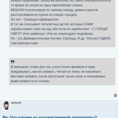
начало правления. Эпоха интересная, но такого ЗАКАБАЛЕНИЯ в
то время не знала ни одна европейская страна.
ВЕШАЛИ и колесовали по любому поводу, демонстрантов
расстреливали из пушек на улицах городов.
Но нет - Свобода и Демократия.
И тут же описывает пятилетних детей, которые САМИ
зарабатывают себе на еду, ибо если не заработают - С ГОЛОДУ
УМРУТ. Или замёрзнут. Или их оприходуют педофилы.
Но - это Демократическая Англия, Свобода. И да - Россия ГАДКАЯ,
там априори хуже.
В принципе, чтиво для тех, у кого полно времени и надо
придумывать, как его убивать. Читается легко, не напрягает,
местами забавно, после прочтения так же легко и ненапряжно
выветривается из головы.
jashaw5
Re: Что читаем из художественной литературы?