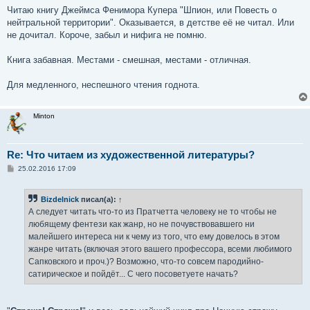
о
Читаю книгу Джеймса Фенимора Купера "Шпион, или Повесть о
б
нейтральной территории". Оказывается, в детстве её не читал. Или
щ
е
не дочитал. Короче, забыл и нифига не помню.
н
и
е
Книга забавная. Местами - смешная, местами - отличная.
Для медленного, неспешного чтения годнота.
Minton
Re: Что читаем из художественной литературы?
С
25.02.2016 17:09
о
о
б
Bizdelnick
писал(а):
↑
щ
е
А следует читать что-то из Пратчетта человеку не то чтобы не
н
любящему фентези как жанр, но не почувствовавшего ни
и
е
малейшего интереса ни к чему из того, что ему довелось в этом
жанре читать (включая этого вашего профессора, всеми любимого
Сапковского и проч.)? Возможно, что-то совсем пародийно-
сатирическое и пойдёт... С чего посоветуете начать?