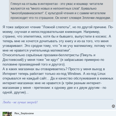
Глянул на отзывы в интернетах - это ужас и кошмар: читатели
жалуются на "много новых и непонятных слов". Буквально
"многобукавниасилил". С культурой чтения и с самим читателем
происходит что-то страшное. Он хочет словаря Эллочки-людоедки.
Я тоже забросил чтение "Ложной слепоты", но по другой причине. По-
моему, скучная и непоследовательная книженция. Например,
странно, что эпилептика, хотя бы и бывшего, выпустили в космос. А
теперь мне не хочется дочитывать эту книгу и из-за того, что меня
уговаривают. Это сродни тому, что "я не учу математику, потому что
мне не нравится учительница математики".
Относительно серьёзные прозаики-беллетристы (Пикуль и
Достоевский) у меня тоже "не идут" (я забрасываю примерно по
половине произведений того и другого).
А в каких магазинах вы отовариваетесь? Просто у меня выход в
Интернет теперь работает только из-под Windows. А из-под Linux
открывался не каждый сайт... Да и качество обслуживания в книжных
интернет-магазинах мне не нравится (к трём разным интернет-
магазинам у меня - претензии: к одному две и к двум другим - по
одной, другие)...
Люди - не лучше зверей!
Rex_Sepluvzew