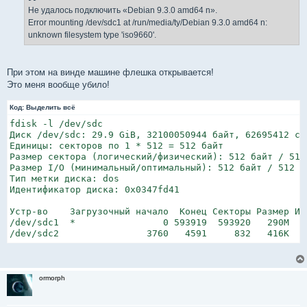
Не удалось подключить «Debian 9.3.0 amd64 n».
Error mounting /dev/sdc1 at /run/media/ty/Debian 9.3.0 amd64 n:
unknown filesystem type 'iso9660'.
При этом на винде машине флешка открывается!
Это меня вообще убило!
Код:
Выделить всё
fdisk -l /dev/sdc

Диск /dev/sdc: 29.9 GiB, 32100050944 байт, 62695412 сек
Единицы: секторов по 1 * 512 = 512 байт

Размер сектора (логический/физический): 512 байт / 512 
Размер I/O (минимальный/оптимальный): 512 байт / 512 ба
Тип метки диска: dos

Идентификатор диска: 0x0347fd41

Устр-во    Загрузочный начало  Конец Секторы Размер Иде
/dev/sdc1  *                0 593919  593920   290M    
/dev/sdc2                3760   4591     832   416K   
ormorph