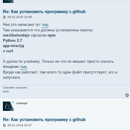
Re: Как установить программу с github
С
09.01.2018 16:09
о
о
Неа это написано тут
тыц
б
Там указывается что должны установлены пакеты:
щ
е
net-libs/nodejs
сфлагом
npm
н
Python 2.7
и
е
app-misc/jq
и
curl
А далее по учебнику. Только не что не мешает просто скачать
бинарник
тыц
.
Вроде как работает, там всего то один файл присутствует, его и
запускать.
Спасибо сказали:
azsx
ormorph
Re: Как установить программу с github
С
09.01.2018 20:47
о