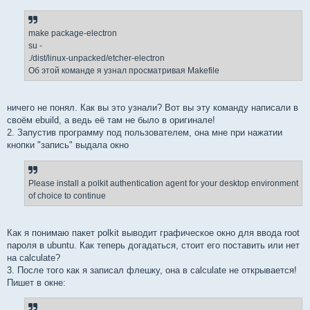
н
и
е
make package-electron
su -
./dist/linux-unpacked/etcher-electron
Об этой команде я узнал просматривая Makefile
ничего не понял. Как вы это узнали? Вот вы эту команду написали в
своём ebuild, а ведь её там не было в оригинале!
2. Запустив программу под пользователем, она мне при нажатии
кнопки "запись" выдала окно
Please install a polkit authentication agent for your desktop environment
of choice to continue
Как я понимаю пакет polkit выводит графическое окно для ввода root
пароля в ubuntu. Как теперь догадаться, стоит его поставить или нет
на calculate?
3. После того как я записал флешку, она в calculate не открывается!
Пишет в окне: