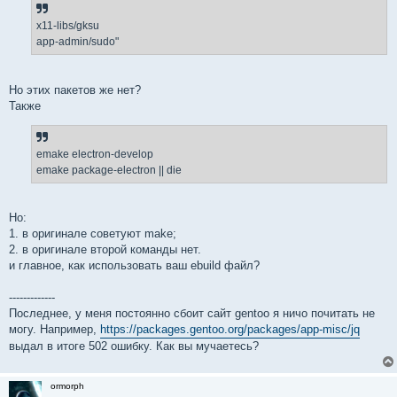
x11-libs/gksu
app-admin/sudo"
Но этих пакетов же нет?
Также
emake electron-develop
emake package-electron || die
Но:
1. в оригинале советуют make;
2. в оригинале второй команды нет.
и главное, как использовать ваш ebuild файл?
-------------
Последнее, у меня постоянно сбоит сайт gentoo я ничо почитать не
могу. Например,
https://packages.gentoo.org/packages/app-misc/jq
выдал в итоге 502 ошибку. Как вы мучаетесь?
ormorph