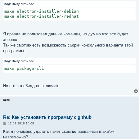
Код:
Выделить всё
make electron-installer-debian

make electron-installer-redhat
Я правда не пользовал данные команды, но думаю что все будет
хорошо.
Так же смотрю есть возможность сборки консольного варианта этой
программы:
Код:
Выделить всё
make package-cli
Но его я в ебилд не включил.
azsx
Re: Как установить программу с github
С
12.01.2018 16:08
о
о
Как я понимаю, удалить пакет скомпилированный make'ом
б
невозможно?
щ