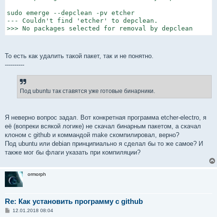
sudo emerge --depclean -pv etcher

--- Couldn't find 'etcher' to depclean.

>>> No packages selected for removal by depclean
То есть как удалить такой пакет, так и не понятно.
----------
Под ubuntu так ставятся уже готовые бинарники.
Я неверно вопрос задал. Вот конкретная программа etcher-electro, я
её (вопреки всякой логике) не скачал бинарным пакетом, а скачал
клоном с github и коммандой make скомпилировал, верно?
Под ubuntu или debian принципиально я сделал бы то же самое? И
также мог бы флаги указать при компиляции?
ormorph
Re: Как установить программу с github
С
12.01.2018 08:04
о