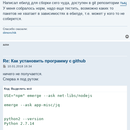
о
Написал ебилд для сборки сего чуда, доступен в git репозитории
тыц
б
У меня собралось норм, надо еще тестить, возможно каких то
щ
е
пакетов не хватает в зависимостях в ебилде, т.е. может у кого то не
н
соберется.
и
е
Спасибо сказали:
dimonchik
azsx
Re: Как установить программу с github
С
10.01.2018 16:34
о
о
ничего не получается.
б
Сперва я под рутом:
щ
е
н
Код:
Выделить всё
и
е
USE="npm" emerge --ask net-libs/nodejs

emerge --ask app-misc/jq

python2 --version

Python 2.7.14
