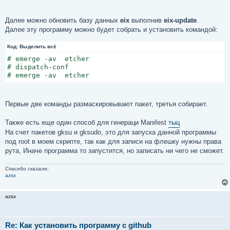
Далее можно обновить базу данных
eix
выполнив
eix-update
.
Далее эту программу можно будет собрать и установить командой:
Код:
Выделить всё
# emerge -av  etcher

# dispatch-conf

# emerge -av  etcher
Первые две команды размаскировывают пакет, третья собирает.
Также есть еще один способ для генераци Manifest
тыц
На счет пакетов gksu и gksudo, это для запуска данной программы
под root в моем скрипте, так как для записи на флешку нужны права
рута, Иначе программа то запустится, но записать ни чего не сможет.
Спасибо сказали:
azsx
azsx
Re: Как установить программу с github