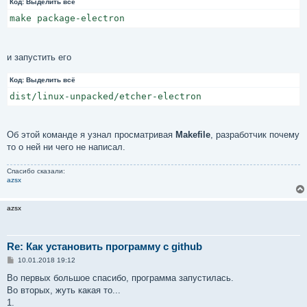
Код:
Выделить всё
make package-electron
и запустить его
Код:
Выделить всё
dist/linux-unpacked/etcher-electron
Об этой команде я узнал просматривая
Makefile
, разработчик почему
то о ней ни чего не написал.
Спасибо сказали:
azsx
azsx
Re: Как установить программу с github
С
10.01.2018 19:12
о
о
Во первых большое спасибо, программа запустилась.
б
Во вторых, жуть какая то...
щ
е
1.