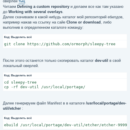
оверлей
тыц
Читаем
Defining a custom repository
и делаем все как там указано
до
Working with several overlays
.
Далее скачиваем в какой нибудь каталог мой репозиторий ебилдов,
например нажав на ссылку на сайе
Clone or download
, либо
выполнив в определенном каталоге команду:
Код:
Выделить всё
git clone https://github.com/ormorph/sleepy-tree
После этого останется только скопировать каталог
dev-util
в свой
локальный оверлей.
Код:
Выделить всё
cd sleepy-tree

cp -rf dev-util /usr/local/portage/
Далее генерируем файл Manifest в в каталоге
/usr/local/portage/dev-
util/etcher
:
Код:
Выделить всё
ebuild /usr/local/portage/dev-util/etcher/etcher-9999.