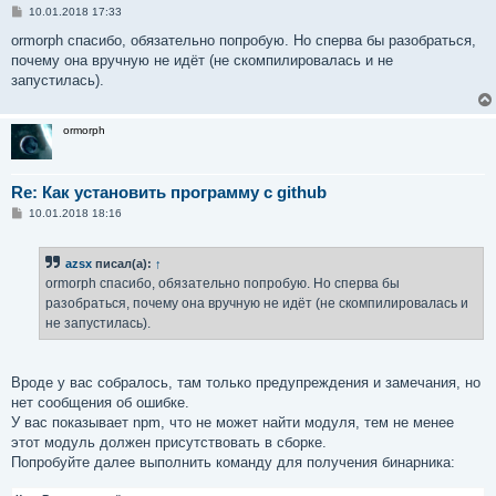
С
10.01.2018 17:33
о
о
ormorph спасибо, обязательно попробую. Но сперва бы разобраться,
б
почему она вручную не идёт (не скомпилировалась и не
щ
е
запустилась).
н
и
е
ormorph
Re: Как установить программу с github
С
10.01.2018 18:16
о
о
б
azsx
писал(а):
↑
щ
е
ormorph спасибо, обязательно попробую. Но сперва бы
н
разобраться, почему она вручную не идёт (не скомпилировалась и
и
е
не запустилась).
Вроде у вас собралось, там только предупреждения и замечания, но
нет сообщения об ошибке.
У вас показывает npm, что не может найти модуля, тем не менее
этот модуль должен присутствовать в сборке.
Попробуйте далее выполнить команду для получения бинарника: