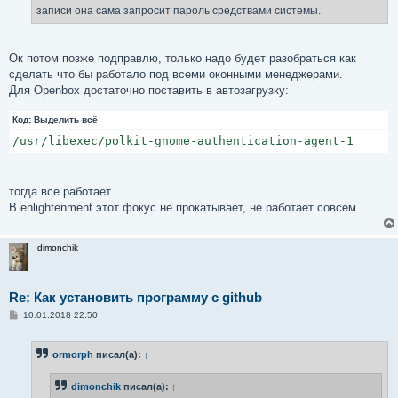
е
записи она сама запросит пароль средствами системы.
Ок потом позже подправлю, только надо будет разобраться как
сделать что бы работало под всеми оконными менеджерами.
Для Openbox достаточно поставить в автозагрузку:
Код:
Выделить всё
/usr/libexec/polkit-gnome-authentication-agent-1
тогда все работает.
В enlightenment этот фокус не прокатывает, не работает совсем.
dimonchik
Re: Как установить программу с github
С
10.01.2018 22:50
о
о
б
ormorph
писал(а):
↑
щ
е
н
dimonchik
писал(а):
↑
и