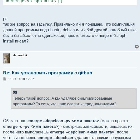
unemerge.sh app-misc/jq
ps
так же вопрос на засыпку. Правильно ли я понимаю, что компиляция
данной программы под ubuntu, debian или лбой другой подобный никс
была бы абсолютно одинаковой, просто вместо emerge я бы apt
install писал?
dimonchik
Re: Как установить программу с github
С
11.01.2018 12:36
о
о
б
щ
е
Теперь такой вопрос. А как удаляют скомпилированные
н
программы? То есть, что надо сделать перед командами?
и
е
Обычно так:
emerge --depclean -pv <имя пакета>
(можно просто
emerge -c -pv <имя пакета>
) - смотришь зависимости, решаешь их,
после чего выполняешь
emerge --depclean <имя пакета>
, после
чего выполняешь
emerge --depclean
удаляя ставшими ненужными