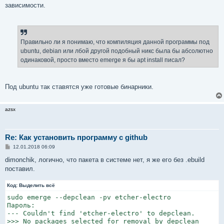
зависимости.
Правильно ли я понимаю, что компиляция данной программы под
ubuntu, debian или лбой другой подобный никс была бы абсолютно
одинаковой, просто вместо emerge я бы apt install писал?
Под ubuntu так ставятся уже готовые бинарники.
azsx
Re: Как установить программу с github
С
12.01.2018 06:09
о
о
dimonchik, логично, что пакета в системе нет, я же его без .ebuild
б
поставил.
щ
е
н
Код:
Выделить всё
и
е
sudo emerge --depclean -pv etcher-electro

Пароль:

--- Couldn't find 'etcher-electro' to depclean.

>>> No packages selected for removal by depclean
