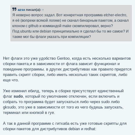
о
б
azsx
писал(а):
↑
щ
е
Я неверно вопрос задал. Вот конкретная программа etcher-electro,
н
я её (вопреки всякой логике) не скачал бинарным пакетом, а скачал
и
е
клоном с github и коммандой make скомпилировал, верно?
Под ubuntu или debian принципиально я сделал бы то же самое? И
также мог бы флаги указать при компиляции?
Нет флаги это уже удобство Gentoo, когда есть несколько вариантов
сборки пакета,и в зависимости от флага зависит функционал и
поведение программы. в других дистрибутивах как правило придется
править скрипт сборки, либо иметь несколько таких скриптов, либо
еще что.
Уже изменил ебилд, теперь в сборке присутствует единственный
флаг
sudo
, который по умолчанию отключен, если включить и
собрать то программа будет запускаться либо через sudo либо
gksudo, это уже в зависимости от того из чего будешь запускать,
терминал или кнопкой в гуе.
А так в данной программе с гитхаба есть уже готовые скрипты для
сборки пакетов для дистрибутивов debian и redhat: