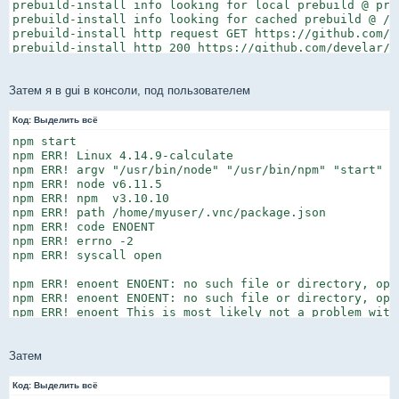
Затем я в gui в консоли, под пользователем
Код:
Выделить всё
npm start

npm ERR! Linux 4.14.9-calculate

npm ERR! argv "/usr/bin/node" "/usr/bin/npm" "start"

npm ERR! node v6.11.5

npm ERR! npm  v3.10.10

npm ERR! path /home/myuser/.vnc/package.json

npm ERR! code ENOENT

npm ERR! errno -2

npm ERR! syscall open

npm ERR! enoent ENOENT: no such file or directory, ope
npm ERR! enoent ENOENT: no such file or directory, ope
npm ERR! enoent This is most likely not a problem with 
npm ERR! enoent and is related to npm not being able to
npm ERR! enoent

Затем
npm ERR! Please include the following file with any sup
npm ERR!     /home/myuser/.vnc/npm-debug.log
Код:
Выделить всё