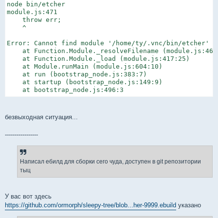
node bin/etcher

module.js:471

    throw err;

    ^

Error: Cannot find module '/home/ty/.vnc/bin/etcher'

    at Function.Module._resolveFilename (module.js:469:
    at Function.Module._load (module.js:417:25)

    at Module.runMain (module.js:604:10)

    at run (bootstrap_node.js:383:7)

    at startup (bootstrap_node.js:149:9)

    at bootstrap_node.js:496:3
безвыходная ситуация...
-----------------
Написал ебилд для сборки сего чуда, доступен в git репозитории
тыц
У вас вот здесь
https://github.com/ormorph/sleepy-tree/blob...her-9999.ebuild
указано