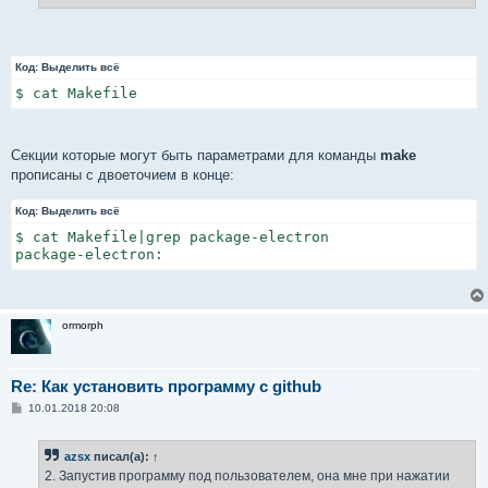
е
Код:
Выделить всё
$ cat Makefile
Секции которые могут быть параметрами для команды
make
прописаны с двоеточием в конце:
Код:
Выделить всё
$ cat Makefile|grep package-electron

package-electron:
ormorph
Re: Как установить программу с github
С
10.01.2018 20:08
о
о
б
azsx
писал(а):
↑
щ
е
2. Запустив программу под пользователем, она мне при нажатии
н