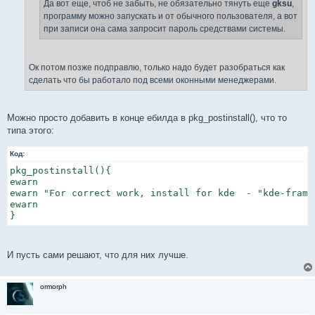
е
Да вот еще, чтоб не забыть, не обязательно тянуть еще
gksu
,
программу можно запускать и от обычного пользователя, а вот
при записи она сама запросит пароль средствами системы.
Ок потом позже подправлю, только надо будет разобраться как
сделать что бы работало под всеми оконными менеджерами.
Можно просто добавить в конце ебилда в pkg_postinstall(), что то
типа этого:
Код:
pkg_postinstall(){

ewarn

ewarn "For correct work, install for kde  - "kde-frame
ewarn

И пусть сами решают, что для них лучше.
ormorph