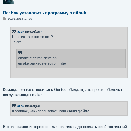
Re: Как установить программу с github
С
10.01.2018 17:29
о
о
б
azsx
писал(а):
↑
щ
е
Но этих пакетов же нет?
н
Также
и
е
emake electron-develop
emake package-electron || die
Команда emake относится к Gentoo ебилдам, это просто оболочка
вокруг команды make.
azsx
писал(а):
↑
и главное, как использовать ваш ebuild файл?
Вот тут самое интересное, для начала надо создать свой локальный