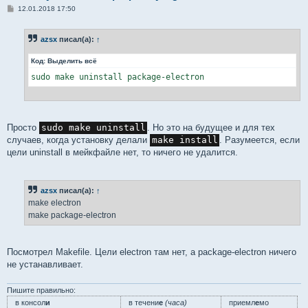
С
12.01.2018 17:50
о
о
б
azsx
писал(а):
↑
щ
е
н
Код:
Выделить всё
и
е
sudo make uninstall package-electron
Просто
sudo make uninstall
. Но это на будущее и для тех
случаев, когда установку делали
make install
. Разумеется, если
цели uninstall в мейкфайле нет, то ничего не удалится.
azsx
писал(а):
↑
make electron
make package-electron
Посмотрел Makefile. Цели electron там нет, а package-electron ничего
не устанавливает.
Пишите правильно:
в консол
и
в течени
е
(часа)
приемл
е
мо