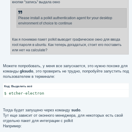
кнопки "запись" выдала окно
и
е
Please install a polkit authentication agent for your desktop
environment of choice to continue
Как я понимаю пакет polkit выводит графическое окно для ввода
root пароля в ubuntu. Как теперь догадаться, стоит его поставить
или нет на calculate?
Можете попробовать, у меня все запускается, это нужно похоже для
команды
gksudo
, это проверить не трудно, попробуйте запустить под
пользователем в терминале:
Код:
Выделить всё
$ etcher-electron
Тогда будет запущено через команду
sudo
.
Тут еще зависит от оконного менеджера, для некоторых есть свой
отдельно пакет для интеграции с polkit
Например: