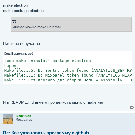
make electron
make package-electron
Иногда можно make uninstall.
Никак не получается
Код:
Выделить всё
sudo make uninstall package-electron

Пароль:

Makefile:175: No Sentry token found (ANALYTICS_SENTRY_T
Makefile:181: No Mixpanel token found (ANALYTICS_MIXPA
make: *** Нет правила для сборки цели «uninstall».  Ос
---
И в README.md ничего про деинсталяцию с make нет.
Bizdelnick
Модератор
Re: Как установить программу с github