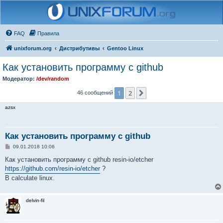
FAQ
Правила
unixforum.org
Дистрибутивы
Gentoo Linux
Как установить программу с github
Модератор:
/dev/random
1
2
След.
46 сообщений
azsx
Как установить программу с github
С
09.01.2018 10:06
о
о
Как установить программу с github resin-io/etcher
б
https://github.com/resin-io/etcher
?
щ
е
В calculate linux.
н
и
е
delvin-fil