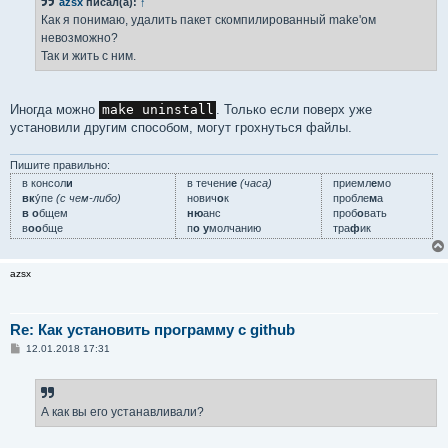
azsx
писал(а):
↑
щ
е
Как я понимаю, удалить пакет скомпилированный make'ом
н
невозможно?
и
е
Так и жить с ним.
Иногда можно
make uninstall
. Только если поверх уже
установили другим способом, могут грохнуться файлы.
Пишите правильно:
в консол
и
в течени
е
(часа)
приемл
е
мо
вк
у́пе
(с чем-либо)
нович
о
к
пробле
м
а
в о
бщем
ню
анс
проб
о
вать
в
оо
бще
п
о у
молчанию
тра
ф
ик
azsx
Re: Как установить программу с github
С
12.01.2018 17:31
о
о
б
щ
е
А как вы его устанавливали?
н
и
е