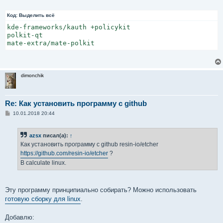
Код:
Выделить всё
kde-frameworks/kauth +policykit

polkit-qt

mate-extra/mate-polkit
dimonchik
Re: Как установить программу с github
С
10.01.2018 20:44
о
о
б
azsx
писал(а):
↑
щ
е
Как установить программу с github resin-io/etcher
н
https://github.com/resin-io/etcher
?
и
е
В calculate linux.
Эту программу принципиально собирать? Можно использовать
готовую сборку для linux
.
Добавлю: