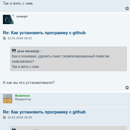
е
Так и жить с ним.
н
и
е
ormorph
Re: Как установить программу с github
С
12.01.2018 16:22
о
о
б
azsx
писал(а):
↑
щ
е
Как я понимаю, удалить пакет скомпилированный make'ом
н
невозможно?
и
е
Так и жить с ним.
А как вы его устанавливали?
Bizdelnick
Модератор
Re: Как установить программу с github
С
12.01.2018 16:25
о
о
б