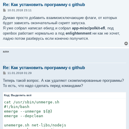
Re: Как установить программу с github
С
10.01.2018 23:11
о
о
Думаю просто добавить взаимоисключающие флаги, от которых
б
будет зависеть окончательный скрипт запуска.
щ
е
Я уже собрал написал ебилд и собрал
app-misc/polkit-efl
, под
н
openbox работает нормально а под
enlightenment
ни как не хочет,
и
е
ладно потом разберусь если конечно получится.
azsx
Re: Как установить программу с github
С
11.01.2018 01:29
о
о
Теперь такой вопрос. А как удаляют скомпилированные программы?
б
То есть, что надо сделать перед командами?
щ
е
н
Код:
Выделить всё
и
е
cat /usr/sbin/unmerge.sh

#!/bin/bash

emerge --unmerge ${@}

emerge --depclean

unemerge.sh net-libs/nodejs
