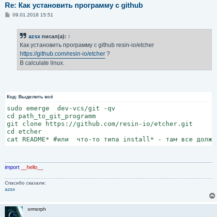
Re: Как установить программу с github
С
09.01.2018 15:51
о
о
б
azsx
писал(а):
↑
щ
е
Как установить программу с github resin-io/etcher
н
https://github.com/resin-io/etcher
?
и
е
В calculate linux.
Код:
Выделить всё
sudo emerge  dev-vcs/git -qv

cd path_to_git_programm

git clone https://github.com/resin-io/etcher.git

cd etcher

cat README* #или  что-то типа install* - там все должн
import
__hello__
Спасибо сказали:
azsx
ormorph