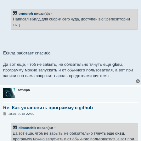
ormorph
писал(а):
↑
Написал ебилд для сборки сего чуда, доступен в git репозитории
тыц
Ебилд работает спасибо.
Да вот еще, чтоб не забыть, не обязательно тянуть еще
gksu
,
программу можно запускать и от обычного пользователя, а вот при
записи она сама запросит пароль средствами системы.
ormorph
Re: Как установить программу с github
С
10.01.2018 22:02
о
о
б
dimonchik
писал(а):
↑
щ
е
Да вот еще, чтоб не забыть, не обязательно тянуть еще
gksu
,
н
программу можно запускать и от обычного пользователя, а вот при
и