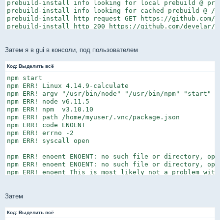
Затем я в gui в консоли, под пользователем
Код:
Выделить всё
npm start

npm ERR! Linux 4.14.9-calculate

npm ERR! argv "/usr/bin/node" "/usr/bin/npm" "start"

npm ERR! node v6.11.5

npm ERR! npm  v3.10.10

npm ERR! path /home/myuser/.vnc/package.json

npm ERR! code ENOENT

npm ERR! errno -2

npm ERR! syscall open

npm ERR! enoent ENOENT: no such file or directory, ope
npm ERR! enoent ENOENT: no such file or directory, ope
npm ERR! enoent This is most likely not a problem with 
npm ERR! enoent and is related to npm not being able to
npm ERR! enoent

Затем
npm ERR! Please include the following file with any sup
npm ERR!     /home/myuser/.vnc/npm-debug.log
Код:
Выделить всё