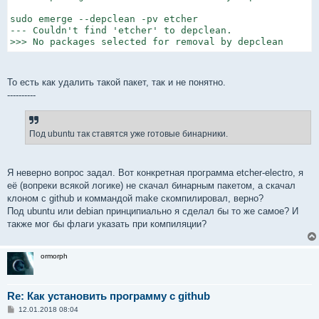
sudo emerge --depclean -pv etcher

--- Couldn't find 'etcher' to depclean.

>>> No packages selected for removal by depclean
То есть как удалить такой пакет, так и не понятно.
----------
Под ubuntu так ставятся уже готовые бинарники.
Я неверно вопрос задал. Вот конкретная программа etcher-electro, я
её (вопреки всякой логике) не скачал бинарным пакетом, а скачал
клоном с github и коммандой make скомпилировал, верно?
Под ubuntu или debian принципиально я сделал бы то же самое? И
также мог бы флаги указать при компиляции?
ormorph
Re: Как установить программу с github
С
12.01.2018 08:04
о