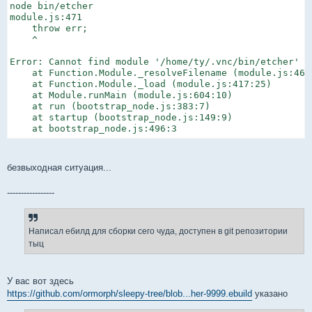
node bin/etcher

module.js:471

    throw err;

    ^

Error: Cannot find module '/home/ty/.vnc/bin/etcher'

    at Function.Module._resolveFilename (module.js:469:
    at Function.Module._load (module.js:417:25)

    at Module.runMain (module.js:604:10)

    at run (bootstrap_node.js:383:7)

    at startup (bootstrap_node.js:149:9)

    at bootstrap_node.js:496:3
безвыходная ситуация...
-----------------
Написал ебилд для сборки сего чуда, доступен в git репозитории
тыц
У вас вот здесь
https://github.com/ormorph/sleepy-tree/blob...her-9999.ebuild
указано