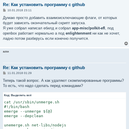
Re: Как установить программу с github
С
10.01.2018 23:11
о
о
Думаю просто добавить взаимоисключающие флаги, от которых
б
будет зависеть окончательный скрипт запуска.
щ
е
Я уже собрал написал ебилд и собрал
app-misc/polkit-efl
, под
н
openbox работает нормально а под
enlightenment
ни как не хочет,
и
е
ладно потом разберусь если конечно получится.
azsx
Re: Как установить программу с github
С
11.01.2018 01:29
о
о
Теперь такой вопрос. А как удаляют скомпилированные программы?
б
То есть, что надо сделать перед командами?
щ
е
н
Код:
Выделить всё
и
е
cat /usr/sbin/unmerge.sh

#!/bin/bash

emerge --unmerge ${@}

emerge --depclean

unemerge.sh net-libs/nodejs
