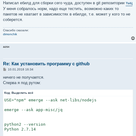
о
Написал ебилд для сборки сего чуда, доступен в git репозитории
тыц
б
У меня собралось норм, надо еще тестить, возможно каких то
щ
е
пакетов не хватает в зависимостях в ебилде, т.е. может у кого то не
н
соберется.
и
е
Спасибо сказали:
dimonchik
azsx
Re: Как установить программу с github
С
10.01.2018 16:34
о
о
ничего не получается.
б
Сперва я под рутом:
щ
е
н
Код:
Выделить всё
и
е
USE="npm" emerge --ask net-libs/nodejs

emerge --ask app-misc/jq

python2 --version

Python 2.7.14
