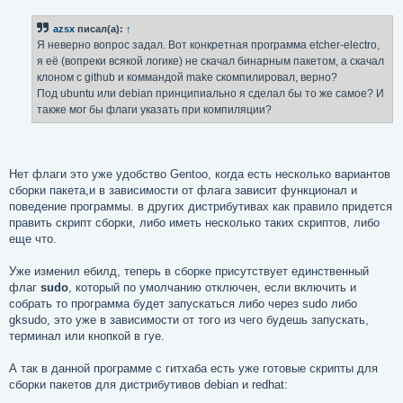
о
б
azsx
писал(а):
↑
щ
е
Я неверно вопрос задал. Вот конкретная программа etcher-electro,
н
я её (вопреки всякой логике) не скачал бинарным пакетом, а скачал
и
е
клоном с github и коммандой make скомпилировал, верно?
Под ubuntu или debian принципиально я сделал бы то же самое? И
также мог бы флаги указать при компиляции?
Нет флаги это уже удобство Gentoo, когда есть несколько вариантов
сборки пакета,и в зависимости от флага зависит функционал и
поведение программы. в других дистрибутивах как правило придется
править скрипт сборки, либо иметь несколько таких скриптов, либо
еще что.
Уже изменил ебилд, теперь в сборке присутствует единственный
флаг
sudo
, который по умолчанию отключен, если включить и
собрать то программа будет запускаться либо через sudo либо
gksudo, это уже в зависимости от того из чего будешь запускать,
терминал или кнопкой в гуе.
А так в данной программе с гитхаба есть уже готовые скрипты для
сборки пакетов для дистрибутивов debian и redhat: