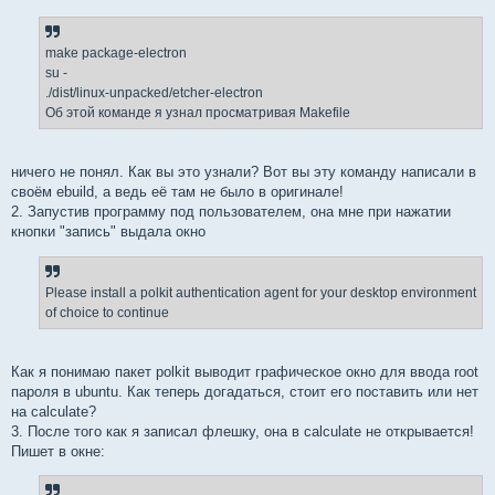
н
и
е
make package-electron
su -
./dist/linux-unpacked/etcher-electron
Об этой команде я узнал просматривая Makefile
ничего не понял. Как вы это узнали? Вот вы эту команду написали в
своём ebuild, а ведь её там не было в оригинале!
2. Запустив программу под пользователем, она мне при нажатии
кнопки "запись" выдала окно
Please install a polkit authentication agent for your desktop environment
of choice to continue
Как я понимаю пакет polkit выводит графическое окно для ввода root
пароля в ubuntu. Как теперь догадаться, стоит его поставить или нет
на calculate?
3. После того как я записал флешку, она в calculate не открывается!
Пишет в окне: