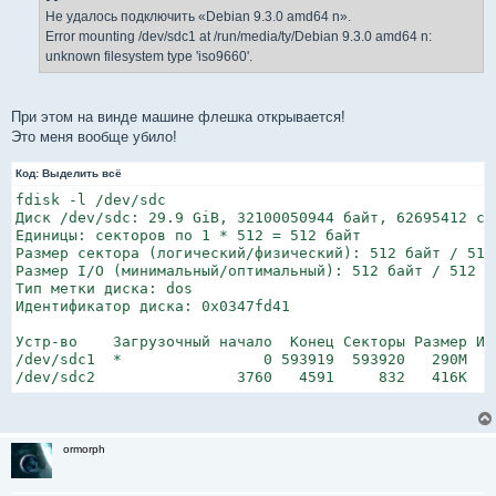
Не удалось подключить «Debian 9.3.0 amd64 n».
Error mounting /dev/sdc1 at /run/media/ty/Debian 9.3.0 amd64 n:
unknown filesystem type 'iso9660'.
При этом на винде машине флешка открывается!
Это меня вообще убило!
Код:
Выделить всё
fdisk -l /dev/sdc

Диск /dev/sdc: 29.9 GiB, 32100050944 байт, 62695412 сек
Единицы: секторов по 1 * 512 = 512 байт

Размер сектора (логический/физический): 512 байт / 512 
Размер I/O (минимальный/оптимальный): 512 байт / 512 ба
Тип метки диска: dos

Идентификатор диска: 0x0347fd41

Устр-во    Загрузочный начало  Конец Секторы Размер Иде
/dev/sdc1  *                0 593919  593920   290M    
/dev/sdc2                3760   4591     832   416K   
ormorph