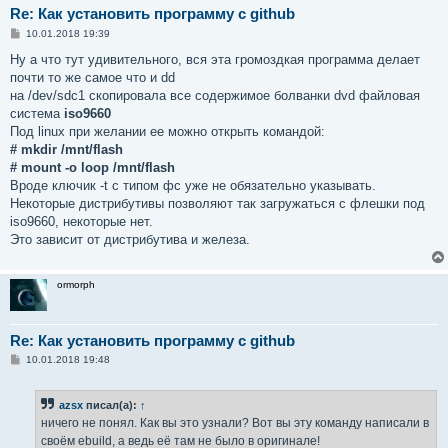
Re: Как установить программу с github
С
10.01.2018 19:39
о
о
Ну а что тут удивительного, вся эта громоздкая программа делает
б
почти то же самое что и dd
щ
е
на /dev/sdc1 скопировала все содержимое болванки dvd файловая
н
система
iso9660
и
е
Под linux при желании ее можно открыть командой:
# mkdir /mnt/flash
# mount -o loop /mnt/flash
Вроде ключик -t с типом фс уже не обязательно указывать.
Некоторые дистрибутивы позволяют так загружаться с флешки под
iso9660, некоторые нет.
Это зависит от дистрибутива и железа.
ormorph
Re: Как установить программу с github
С
10.01.2018 19:48
о
о
б
azsx
писал(а):
↑
щ
е
ничего не понял. Как вы это узнали? Вот вы эту команду написали в
н
своём ebuild, а ведь её там не было в оригинале!
и