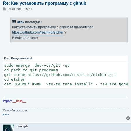
Re: Как установить программу с github
С
09.01.2018 15:51
о
о
б
azsx
писал(а):
↑
щ
е
Как установить программу с github resin-io/etcher
н
https://github.com/resin-io/etcher
?
и
е
В calculate linux.
Код:
Выделить всё
sudo emerge  dev-vcs/git -qv

cd path_to_git_programm

git clone https://github.com/resin-io/etcher.git

cd etcher

cat README* #или  что-то типа install* - там все должн
import
__hello__
Спасибо сказали:
azsx
ormorph