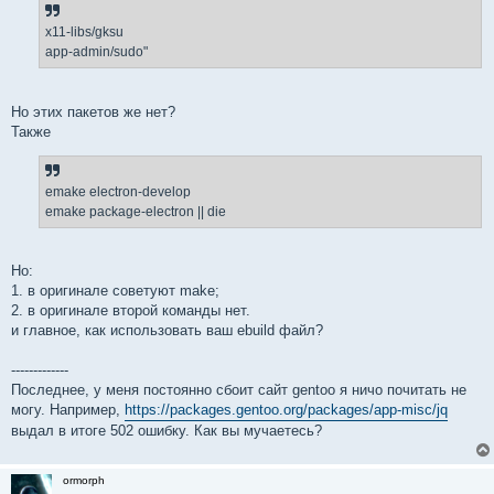
x11-libs/gksu
app-admin/sudo"
Но этих пакетов же нет?
Также
emake electron-develop
emake package-electron || die
Но:
1. в оригинале советуют make;
2. в оригинале второй команды нет.
и главное, как использовать ваш ebuild файл?
-------------
Последнее, у меня постоянно сбоит сайт gentoo я ничо почитать не
могу. Например,
https://packages.gentoo.org/packages/app-misc/jq
выдал в итоге 502 ошибку. Как вы мучаетесь?
ormorph