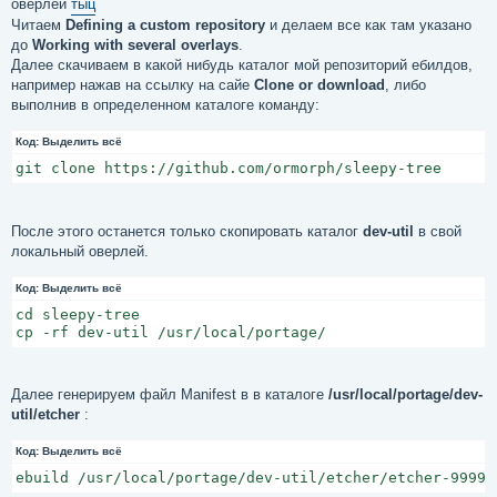
оверлей
тыц
Читаем
Defining a custom repository
и делаем все как там указано
до
Working with several overlays
.
Далее скачиваем в какой нибудь каталог мой репозиторий ебилдов,
например нажав на ссылку на сайе
Clone or download
, либо
выполнив в определенном каталоге команду:
Код:
Выделить всё
git clone https://github.com/ormorph/sleepy-tree
После этого останется только скопировать каталог
dev-util
в свой
локальный оверлей.
Код:
Выделить всё
cd sleepy-tree

cp -rf dev-util /usr/local/portage/
Далее генерируем файл Manifest в в каталоге
/usr/local/portage/dev-
util/etcher
:
Код:
Выделить всё
ebuild /usr/local/portage/dev-util/etcher/etcher-9999.