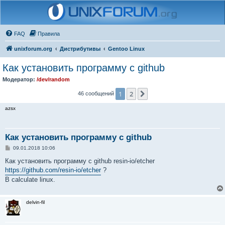
FAQ
Правила
unixforum.org
Дистрибутивы
Gentoo Linux
Как установить программу с github
Модератор:
/dev/random
1
2
След.
46 сообщений
azsx
Как установить программу с github
С
09.01.2018 10:06
о
о
Как установить программу с github resin-io/etcher
б
https://github.com/resin-io/etcher
?
щ
е
В calculate linux.
н
и
е
delvin-fil