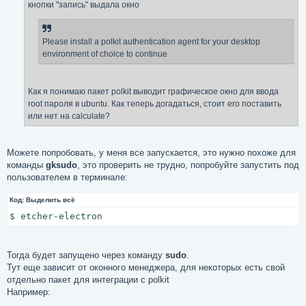
кнопки "запись" выдала окно
и
е
Please install a polkit authentication agent for your desktop
environment of choice to continue
Как я понимаю пакет polkit выводит графическое окно для ввода
root пароля в ubuntu. Как теперь догадаться, стоит его поставить
или нет на calculate?
Можете попробовать, у меня все запускается, это нужно похоже для
команды
gksudo
, это проверить не трудно, попробуйте запустить под
пользователем в терминале:
Код:
Выделить всё
$ etcher-electron
Тогда будет запущено через команду
sudo
.
Тут еще зависит от оконного менеджера, для некоторых есть свой
отдельно пакет для интеграции с polkit
Например: