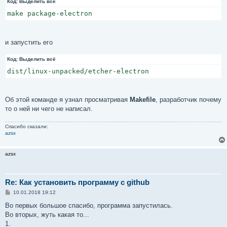
Код:
Выделить всё
make package-electron
и запустить его
Код:
Выделить всё
dist/linux-unpacked/etcher-electron
Об этой команде я узнал просматривая
Makefile
, разработчик почему
то о ней ни чего не написал.
Спасибо сказали:
azsx
azsx
Re: Как установить программу с github
С
10.01.2018 19:12
о
о
Во первых большое спасибо, программа запустилась.
б
Во вторых, жуть какая то...
щ
е
1.