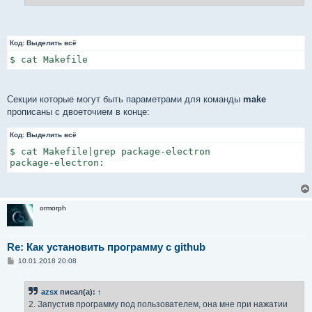
е
Код:
Выделить всё
$ cat Makefile
Секции которые могут быть параметрами для команды
make
прописаны с двоеточием в конце:
Код:
Выделить всё
$ cat Makefile|grep package-electron

package-electron:
ormorph
Re: Как установить программу с github
С
10.01.2018 20:08
о
о
б
azsx
писал(а):
↑
щ
е
2. Запустив программу под пользователем, она мне при нажатии
н