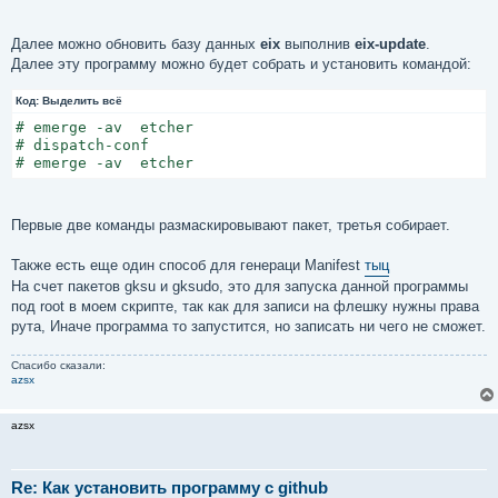
Далее можно обновить базу данных
eix
выполнив
eix-update
.
Далее эту программу можно будет собрать и установить командой:
Код:
Выделить всё
# emerge -av  etcher

# dispatch-conf

# emerge -av  etcher
Первые две команды размаскировывают пакет, третья собирает.
Также есть еще один способ для генераци Manifest
тыц
На счет пакетов gksu и gksudo, это для запуска данной программы
под root в моем скрипте, так как для записи на флешку нужны права
рута, Иначе программа то запустится, но записать ни чего не сможет.
Спасибо сказали:
azsx
azsx
Re: Как установить программу с github