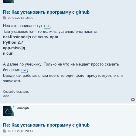
Re: Как установить программу с github
С
09.01.2018 16:09
о
о
Неа это написано тут
тыц
б
Там указывается что должны установлены пакеты:
щ
е
net-libs/nodejs
сфлагом
npm
н
Python 2.7
и
е
app-misc/jq
и
curl
А далее по учебнику. Только не что не мешает просто скачать
бинарник
тыц
.
Вроде как работает, там всего то один файл присутствует, его и
запускать.
Спасибо сказали:
azsx
ormorph
Re: Как установить программу с github
С
09.01.2018 20:47
о