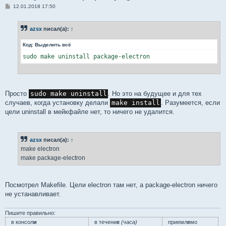
С
12.01.2018 17:50
о
о
б
azsx
писал(а):
↑
щ
е
н
Код:
Выделить всё
и
е
sudo make uninstall package-electron
Просто
sudo make uninstall
. Но это на будущее и для тех
случаев, когда установку делали
make install
. Разумеется, если
цели uninstall в мейкфайле нет, то ничего не удалится.
azsx
писал(а):
↑
make electron
make package-electron
Посмотрел Makefile. Цели electron там нет, а package-electron ничего
не устанавливает.
Пишите правильно:
в консол
и
в течени
е
(часа)
приемл
е
мо