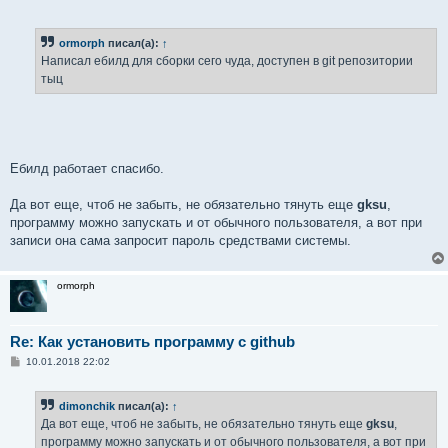
ormorph
писал(а):
↑
Написал ебилд для сборки сего чуда, доступен в git репозитории
тыц
Ебилд работает спасибо.
Да вот еще, чтоб не забыть, не обязательно тянуть еще
gksu
,
программу можно запускать и от обычного пользователя, а вот при
записи она сама запросит пароль средствами системы.
ormorph
Re: Как установить программу с github
С
10.01.2018 22:02
о
о
б
dimonchik
писал(а):
↑
щ
е
Да вот еще, чтоб не забыть, не обязательно тянуть еще
gksu
,
н
программу можно запускать и от обычного пользователя, а вот при
и