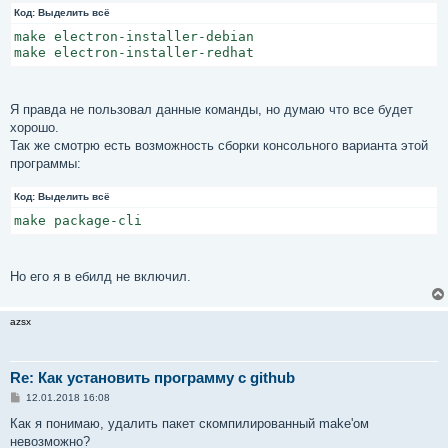
Код:
Выделить всё
make electron-installer-debian

make electron-installer-redhat
Я правда не пользовал данные команды, но думаю что все будет
хорошо.
Так же смотрю есть возможность сборки консольного варианта этой
программы:
Код:
Выделить всё
make package-cli
Но его я в ебилд не включил.
azsx
Re: Как установить программу с github
С
12.01.2018 16:08
о
о
Как я понимаю, удалить пакет скомпилированный make'ом
б
невозможно?
щ