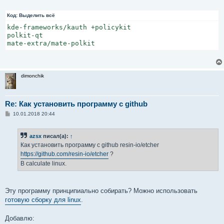
Код:
Выделить всё
kde-frameworks/kauth +policykit

polkit-qt

mate-extra/mate-polkit
dimonchik
Re: Как установить программу с github
С
10.01.2018 20:44
о
о
б
azsx
писал(а):
↑
щ
е
Как установить программу с github resin-io/etcher
н
https://github.com/resin-io/etcher
?
и
е
В calculate linux.
Эту программу принципиально собирать? Можно использовать
готовую сборку для linux
.
Добавлю: