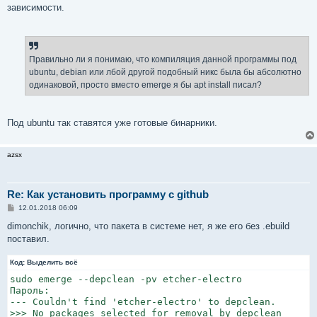
зависимости.
Правильно ли я понимаю, что компиляция данной программы под
ubuntu, debian или лбой другой подобный никс была бы абсолютно
одинаковой, просто вместо emerge я бы apt install писал?
Под ubuntu так ставятся уже готовые бинарники.
azsx
Re: Как установить программу с github
С
12.01.2018 06:09
о
о
dimonchik, логично, что пакета в системе нет, я же его без .ebuild
б
поставил.
щ
е
н
Код:
Выделить всё
и
е
sudo emerge --depclean -pv etcher-electro

Пароль:

--- Couldn't find 'etcher-electro' to depclean.

>>> No packages selected for removal by depclean
