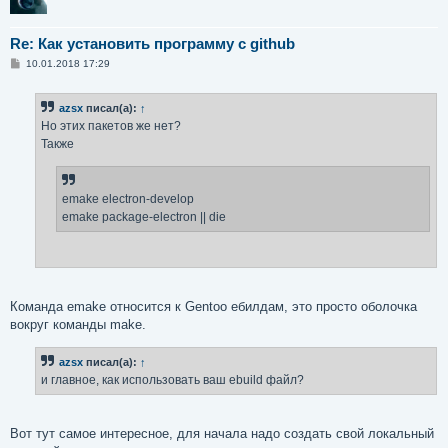
Re: Как установить программу с github
С
10.01.2018 17:29
о
о
б
azsx
писал(а):
↑
щ
е
Но этих пакетов же нет?
н
Также
и
е
emake electron-develop
emake package-electron || die
Команда emake относится к Gentoo ебилдам, это просто оболочка
вокруг команды make.
azsx
писал(а):
↑
и главное, как использовать ваш ebuild файл?
Вот тут самое интересное, для начала надо создать свой локальный