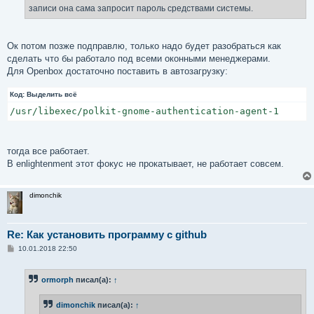
е
записи она сама запросит пароль средствами системы.
Ок потом позже подправлю, только надо будет разобраться как
сделать что бы работало под всеми оконными менеджерами.
Для Openbox достаточно поставить в автозагрузку:
Код:
Выделить всё
/usr/libexec/polkit-gnome-authentication-agent-1
тогда все работает.
В enlightenment этот фокус не прокатывает, не работает совсем.
dimonchik
Re: Как установить программу с github
С
10.01.2018 22:50
о
о
б
ormorph
писал(а):
↑
щ
е
н
dimonchik
писал(а):
↑
и