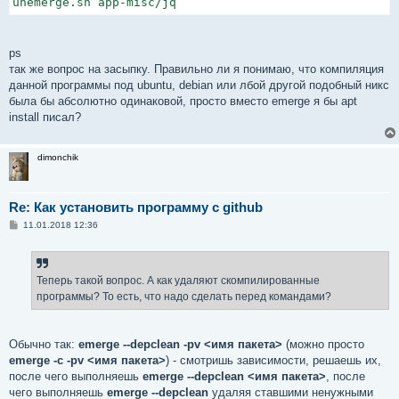
unemerge.sh app-misc/jq
ps
так же вопрос на засыпку. Правильно ли я понимаю, что компиляция
данной программы под ubuntu, debian или лбой другой подобный никс
была бы абсолютно одинаковой, просто вместо emerge я бы apt
install писал?
dimonchik
Re: Как установить программу с github
С
11.01.2018 12:36
о
о
б
щ
е
Теперь такой вопрос. А как удаляют скомпилированные
н
программы? То есть, что надо сделать перед командами?
и
е
Обычно так:
emerge --depclean -pv <имя пакета>
(можно просто
emerge -c -pv <имя пакета>
) - смотришь зависимости, решаешь их,
после чего выполняешь
emerge --depclean <имя пакета>
, после
чего выполняешь
emerge --depclean
удаляя ставшими ненужными