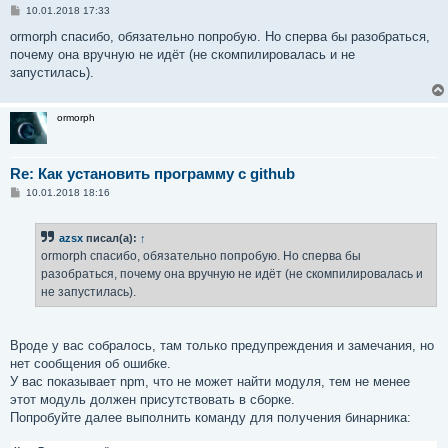
С
10.01.2018 17:33
о
о
ormorph спасибо, обязательно попробую. Но сперва бы разобраться,
б
почему она вручную не идёт (не скомпилировалась и не
щ
е
запустилась).
н
и
е
ormorph
Re: Как установить программу с github
С
10.01.2018 18:16
о
о
б
azsx
писал(а):
↑
щ
е
ormorph спасибо, обязательно попробую. Но сперва бы
н
разобраться, почему она вручную не идёт (не скомпилировалась и
и
е
не запустилась).
Вроде у вас собралось, там только предупреждения и замечания, но
нет сообщения об ошибке.
У вас показывает npm, что не может найти модуля, тем не менее
этот модуль должен присутствовать в сборке.
Попробуйте далее выполнить команду для получения бинарника: