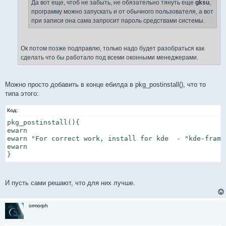
е
Да вот еще, чтоб не забыть, не обязательно тянуть еще
gksu
,
программу можно запускать и от обычного пользователя, а вот
при записи она сама запросит пароль средствами системы.
Ок потом позже подправлю, только надо будет разобраться как
сделать что бы работало под всеми оконными менеджерами.
Можно просто добавить в конце ебилда в pkg_postinstall(), что то
типа этого:
Код:
pkg_postinstall(){

ewarn

ewarn "For correct work, install for kde  - "kde-frame
ewarn

И пусть сами решают, что для них лучше.
ormorph