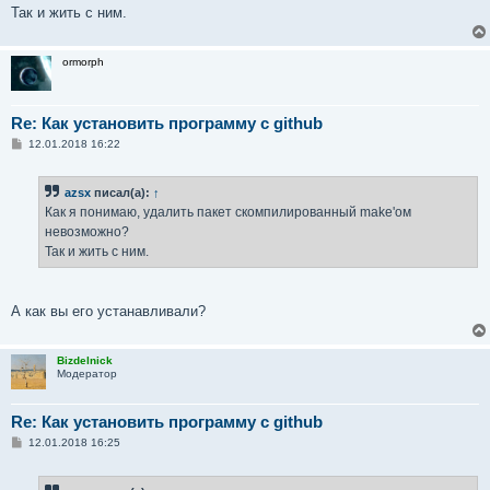
е
Так и жить с ним.
н
и
е
ormorph
Re: Как установить программу с github
С
12.01.2018 16:22
о
о
б
azsx
писал(а):
↑
щ
е
Как я понимаю, удалить пакет скомпилированный make'ом
н
невозможно?
и
е
Так и жить с ним.
А как вы его устанавливали?
Bizdelnick
Модератор
Re: Как установить программу с github
С
12.01.2018 16:25
о
о
б