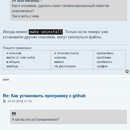
azsx
писал(а):
↑
щ
е
Как я понимаю, удалить пакет скомпилированный make'ом
н
невозможно?
и
е
Так и жить с ним.
Иногда можно
make uninstall
. Только если поверх уже
установили другим способом, могут грохнуться файлы.
Пишите правильно:
в консол
и
в течени
е
(часа)
приемл
е
мо
вк
у́пе
(с чем-либо)
нович
о
к
пробле
м
а
в о
бщем
ню
анс
проб
о
вать
в
оо
бще
п
о у
молчанию
тра
ф
ик
azsx
Re: Как установить программу с github
С
12.01.2018 17:31
о
о
б
щ
е
А как вы его устанавливали?
н
и
е