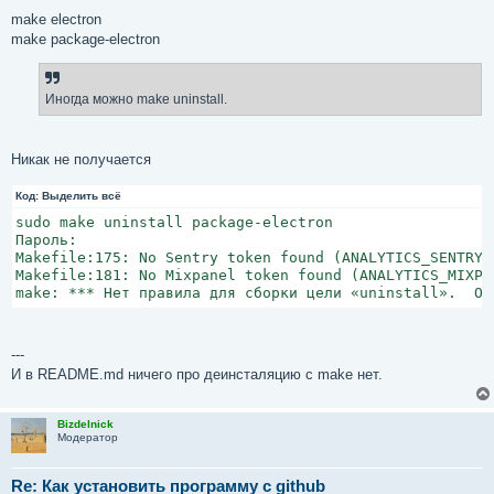
make electron
make package-electron
Иногда можно make uninstall.
Никак не получается
Код:
Выделить всё
sudo make uninstall package-electron

Пароль:

Makefile:175: No Sentry token found (ANALYTICS_SENTRY_T
Makefile:181: No Mixpanel token found (ANALYTICS_MIXPA
make: *** Нет правила для сборки цели «uninstall».  Ос
---
И в README.md ничего про деинсталяцию с make нет.
Bizdelnick
Модератор
Re: Как установить программу с github