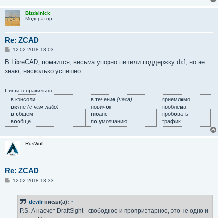
н
и
Bizdelnick
е
Модератор
Re: ZCAD
С
12.02.2018 13:03
о
о
В LibreCAD, помнится, весьма упорно пилили поддержку dxf, но не
б
знаю, насколько успешно.
щ
е
н
и
Пишите правильно:
е
в консол
и
в течени
е
(часа)
приемл
е
мо
вк
у́пе
(с чем-либо)
нович
о
к
пробле
м
а
в о
бщем
ню
анс
проб
о
вать
в
оо
бще
п
о у
молчанию
тра
ф
ик
RusWolf
Re: ZCAD
С
12.02.2018 13:33
о
о
б
devilr
писал(а):
↑
щ
е
P.S. А насчет DraftSight - свободное и проприетарное, это не одно и
н