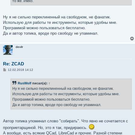
то же. Имхо.
и
е
Ну я не сильно переклиненный на свободном, не фанатик.
Использую для работы те инструменты, которые удобны мне.
Программой можно пользоваться бесплатно.
Да и автор топика, вроде про свободу не упаминал.
devilr
Re: ZCAD
С
12.02.2018 14:12
о
о
б
RusWolf
писал(а):
↑
щ
е
Ну я не сильно переклиненный на свободном, не фанатик.
н
Использую для работы те инструменты, которые удобны мне.
и
е
Программой можно пользоваться бесплатно.
Да и автор топика, вроде про свободу не упаминал.
Автор топика упоминал слово "собирать". Что явно не сочетается с
проприетарщиной. Но, это я так, придираюсь.
А вообще, есть всякие QCad, LibreCad и прочее. Разной степени