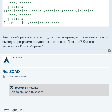
  Stack trace:

  $F7717F4E

TApplication.HandleException Access violation

  Stack trace:

  $F7717F4E

[FORMS.PP] ExceptionOccurred
Так-то выбора никакого, вот думал посмотреть, но.. Что значит такой
вывод в программе предположительно на Паскале? Как его
запустить? Или собирать?
RusWolf
Re: ZCAD
С
12.02.2018 10:04
о
о
б
1000Mhz
писал(а):
↑
щ
е
Так-то выбора никакого
н
и
е
DraftSight, не?