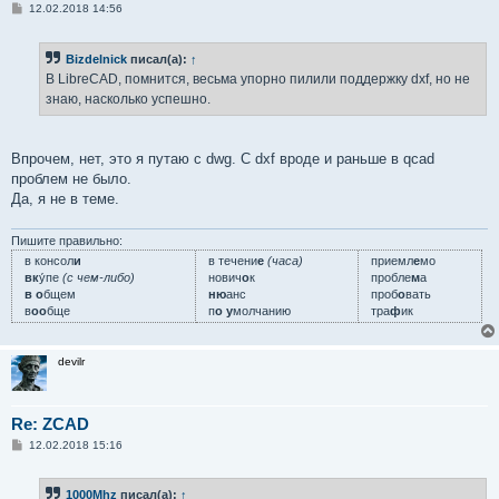
С
12.02.2018 14:56
о
о
б
Bizdelnick
писал(а):
↑
щ
е
В LibreCAD, помнится, весьма упорно пилили поддержку dxf, но не
н
знаю, насколько успешно.
и
е
Впрочем, нет, это я путаю с dwg. С dxf вроде и раньше в qcad
проблем не было.
Да, я не в теме.
Пишите правильно:
в консол
и
в течени
е
(часа)
приемл
е
мо
вк
у́пе
(с чем-либо)
нович
о
к
пробле
м
а
в о
бщем
ню
анс
проб
о
вать
в
оо
бще
п
о у
молчанию
тра
ф
ик
devilr
Re: ZCAD
С
12.02.2018 15:16
о
о
б
1000Mhz
писал(а):
↑
щ