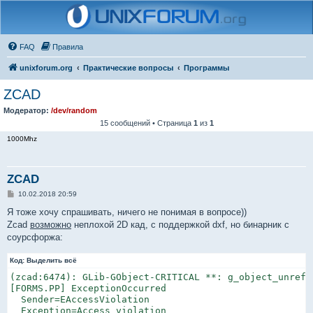
FAQ
Правила
unixforum.org
Практические вопросы
Программы
ZCAD
Модератор:
/dev/random
15 сообщений • Страница
1
из
1
1000Mhz
ZCAD
С
10.02.2018 20:59
о
о
Я тоже хочу спрашивать, ничего не понимая в вопросе))
б
Zcad
возможно
неплохой 2D кад, с поддержкой dxf, но бинарник с
щ
е
соурсфоржа:
н
и
Код:
е
Выделить всё
(zcad:6474): GLib-GObject-CRITICAL **: g_object_unref:
[FORMS.PP] ExceptionOccurred

  Sender=EAccessViolation

  Exception=Access violation
