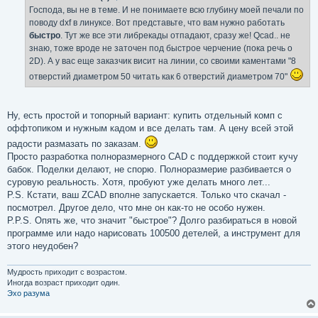
е
Господа, вы не в теме. И не понимаете всю глубину моей печали по
н
поводу dxf в линуксе. Вот представьте, что вам нужно работать
и
е
быстро
. Тут же все эти либрекады отпадают, сразу же! Qcad.. не
знаю, тоже вроде не заточен под быстрое черчение (пока речь о
2D). А у вас еще заказчик висит на линии, со своими каментами "8
отверстий диаметром 50 читать как 6 отверстий диаметром 70"
Ну, есть простой и топорный вариант: купить отдельный комп с
оффтопиком и нужным кадом и все делать там. А цену всей этой
радости размазать по заказам.
Просто разработка полноразмерного CAD с поддержкой стоит кучу
бабок. Поделки делают, не спорю. Полноразмерие разбивается о
суровую реальность. Хотя, пробуют уже делать много лет...
P.S. Кстати, ваш ZCAD вполне запускается. Только что скачал -
посмотрел. Другое дело, что мне он как-то не особо нужен.
P.P.S. Опять же, что значит "быстрое"? Долго разбираться в новой
программе или надо нарисовать 100500 детелей, а инструмент для
этого неудобен?
Мудрость приходит с возрастом.
Иногда возраст приходит один.
Эхо разума