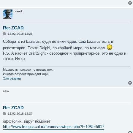
devilr
Re: ZCAD
С
12.02.2018 12:25
о
о
Собирать из Lazarus, судя по википедии. Сам Lazarus есть в
б
репозитории. Почти Delphi, по-крайней мере, по мотивам
щ
е
P.S. А насчет DraftSight - свободное и проприетарное, это не одно и
н
то же. Имхо.
и
е
Мудрость приходит с возрастом.
Иногда возраст приходит один.
Эхо разума
azsx
Re: ZCAD
С
12.02.2018 12:27
о
о
оффтопик, вдруг поможет
б
http://www.freepascal.ru/forum/viewtopic.php?f=10&t=5917
щ
е