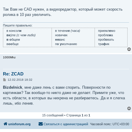
е
Так Вам не CAD нужен, а видеоредактор, который может скорость
ролика в 10 раз увеличить.
Пишите правильно:
в консол
и
в течени
е
(часа)
приемл
е
мо
вк
у́пе
(с чем-либо)
нович
о
к
пробле
м
а
в о
бщем
ню
анс
проб
о
вать
в
оо
бще
п
о у
молчанию
тра
ф
ик
1000Mhz
Re: ZCAD
С
12.02.2018 18:32
о
о
Bizdelnick
, мне даже лень с вами спорить. Поверхности по
б
картинкам? Так вообще-то никто даже не делает. Примите уже, что
щ
е
есть области, в которых вы нихрена не разбираетесь. Да и я слегка
н
лишь, ибо ленив.
и
е
15 сообщений • Страница
1
из
1
unixforum.org
Связаться с администрацией
Часовой пояс:
UTC+03:00