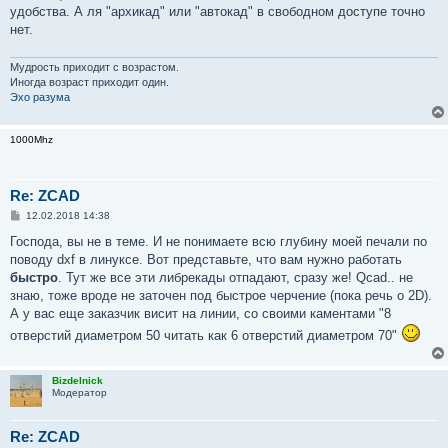
удобства. А ля "архикад" или "автокад" в свободном доступе точно
нет.
Мудрость приходит с возрастом.
Иногда возраст приходит один.
Эхо разума
1000Mhz
Re: ZCAD
С
12.02.2018 14:38
о
о
Господа, вы не в теме. И не понимаете всю глубину моей печали по
б
поводу dxf в линуксе. Вот представьте, что вам нужно работать
щ
е
быстро
. Тут же все эти либрекады отпадают, сразу же! Qcad.. не
н
знаю, тоже вроде не заточен под быстрое черчение (пока речь о 2D).
и
е
А у вас еще заказчик висит на линии, со своими каментами "8
отверстий диаметром 50 читать как 6 отверстий диаметром 70"
Bizdelnick
Модератор
Re: ZCAD