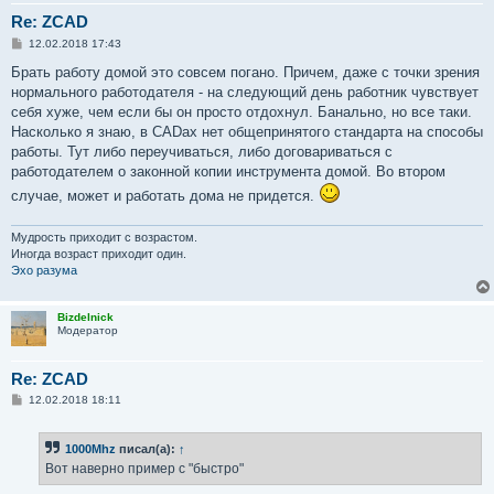
Re: ZCAD
С
12.02.2018 17:43
о
о
Брать работу домой это совсем погано. Причем, даже с точки зрения
б
нормального работодателя - на следующий день работник чувствует
щ
е
себя хуже, чем если бы он просто отдохнул. Банально, но все таки.
н
Насколько я знаю, в CADах нет общепринятого стандарта на способы
и
е
работы. Тут либо переучиваться, либо договариваться с
работодателем о законной копии инструмента домой. Во втором
случае, может и работать дома не придется.
Мудрость приходит с возрастом.
Иногда возраст приходит один.
Эхо разума
Bizdelnick
Модератор
Re: ZCAD
С
12.02.2018 18:11
о
о
б
1000Mhz
писал(а):
↑
щ
е
Вот наверно пример с "быстро"
н
и