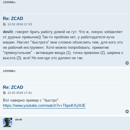
1000Mhz
Re: ZCAD
С
12.02.2018 17:15
о
о
devilr
, говорят брать работу домой не гут. Что ж, линукс избавляет
б
от дурных привычек)) Так-то проблем нет, у работодателя куча
щ
е
машин. Насчет "быстрого" мне сложно объяснить тем, для кого это
н
не рабочий инструмент. Хотя можно попробовать: примитив
и
е
"прямоугольник" - активация ввода (1), точка привязки (2), ширина х
высота (3), все! Но кое-где это далеко не так.
1000Mhz
Re: ZCAD
С
12.02.2018 17:41
о
о
Вот наверно пример с "быстро":
б
https://www.youtube.com/watch?v=TbpoKXyfiUE
щ
е
н
и
devilr
е