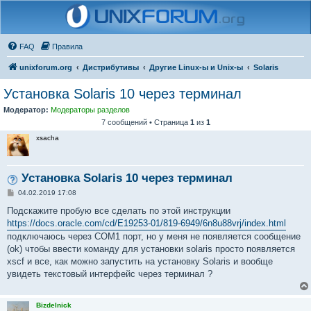
FAQ
Правила
unixforum.org
Дистрибутивы
Другие Linux-ы и Unix-ы
Solaris
Установка Solaris 10 через терминал
Модератор:
Модераторы разделов
7 сообщений • Страница
1
из
1
xsacha
Установка Solaris 10 через терминал
С
04.02.2019 17:08
о
о
Подскажите пробую все сделать по этой инструкции
б
https://docs.oracle.com/cd/E19253-01/819-6949/6n8u88vrj/index.html
щ
е
подключаюсь через COM1 порт, но у меня не появляется сообщение
н
(ok) чтобы ввести команду для установки solaris просто появляется
и
е
xscf и все, как можно запустить на установку Solaris и вообще
увидеть текстовый интерфейс через терминал ?
Bizdelnick