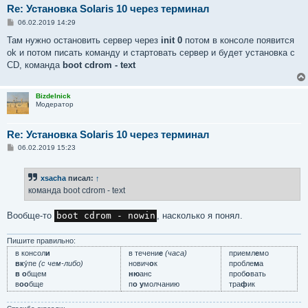
Re: Установка Solaris 10 через терминал
С
06.02.2019 14:29
о
о
Там нужно остановить сервер через
init 0
потом в консоле появится
б
ok и потом писать команду и стартовать сервер и будет установка с
щ
е
CD, команда
boot cdrom - text
н
и
е
Bizdelnick
Модератор
Re: Установка Solaris 10 через терминал
С
06.02.2019 15:23
о
о
б
xsacha
писал:
↑
щ
е
команда boot cdrom - text
н
и
е
Вообще-то
boot cdrom - nowin
, насколько я понял.
Пишите правильно:
в консол
и
в течени
е
(часа)
приемл
е
мо
вк
у́пе
(с чем-либо)
нович
о
к
пробле
м
а
в о
бщем
ню
анс
проб
о
вать
в
оо
бще
п
о у
молчанию
тра
ф
ик