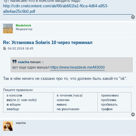
Тут написано что в консоле вводить надо
http://cdn.cnetcontent.com/ab/66/ab661fa1-f6ca-4d64-a953-
a8e4ae25c6b0.pdf
Bizdelnick
Модератор
Re: Установка Solaris 10 через терминал
С
04.02.2019 18:45
о
о
б
xsacha
писал:
↑
щ
е
вот еще один мануал
https://www.headdesk.me/M3000
н
и
е
Так в нём ничего не сказано про то, что должен быть какой-то "ok".
Пишите правильно:
в консол
и
в течени
е
(часа)
приемл
е
мо
вк
у́пе
(с чем-либо)
нович
о
к
пробле
м
а
в о
бщем
ню
анс
проб
о
вать
в
оо
бще
п
о у
молчанию
тра
ф
ик
xsacha