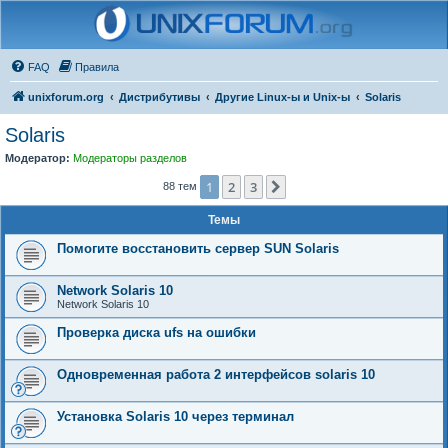
FAQ
Правила
unixforum.org
Дистрибутивы
Другие Linux-ы и Unix-ы
Solaris
Solaris
Модератор:
Модераторы разделов
1
2
3
След.
88 тем
Темы
Помогите восстановить сервер SUN Solaris
Network Solaris 10
Network Solaris 10
Проверка диска ufs на ошибки
Одновременная работа 2 интерфейсов solaris 10
Установка Solaris 10 через терминал