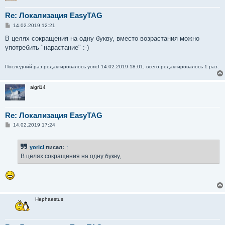
Re: Локализация EasyTAG
С
14.02.2019 12:21
о
о
В целях сокращения на одну букву, вместо возрастания можно
б
употребить "нарастание" :-)
щ
е
н
Последний раз редактировалось
yoricI
14.02.2019 18:01, всего редактировалось 1 раз.
и
е
algri14
Re: Локализация EasyTAG
С
14.02.2019 17:24
о
о
б
yoricI
писал:
↑
щ
е
В целях сокращения на одну букву,
н
и
е
Hephaestus