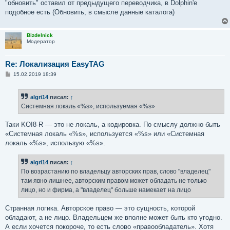
"обновить" оставил от предыдущего переводчика, в Dolphin'е
подобное есть (Обновить, в смысле данные каталога)
Bizdelnick
Модератор
Re: Локализация EasyTAG
С
15.02.2019 18:39
о
о
б
algri14
писал:
↑
щ
е
Системная локаль «%s», используемая «%s»
н
и
е
Таки KOI8-R — это не локаль, а кодировка. По смыслу должно быть
«Системная локаль «%s», используется «%s» или «Системная
локаль «%s», использую «%s».
algri14
писал:
↑
По возрастанию по владельцу авторских прав, слово "владелец"
там явно лишнее, авторским правом может обладать не только
лицо, но и фирма, а "владелец" больше намекает на лицо
Странная логика. Авторское право — это сущность, которой
обладают, а не лицо. Владельцем же вполне может быть кто угодно.
А если хочется покороче, то есть слово «правообладатель». Хотя