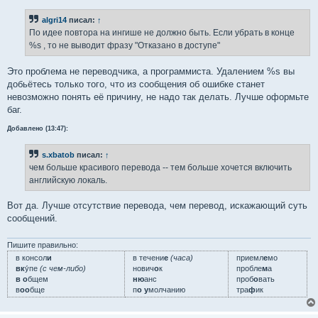
algri14
писал:
↑
По идее повтора на ингише не должно быть. Если убрать в конце
%s , то не выводит фразу "Отказано в доступе"
Это проблема не переводчика, а программиста. Удалением %s вы
добьётесь только того, что из сообщения об ошибке станет
невозможно понять её причину, не надо так делать. Лучше оформьте
баг.
Добавлено (13:47):
s.xbatob
писал:
↑
чем больше красивого перевода -- тем больше хочется включить
английскую локаль.
Вот да. Лучше отсутствие перевода, чем перевод, искажающий суть
сообщений.
Пишите правильно:
в консол
и
в течени
е
(часа)
приемл
е
мо
вк
у́пе
(с чем-либо)
нович
о
к
пробле
м
а
в о
бщем
ню
анс
проб
о
вать
в
оо
бще
п
о у
молчанию
тра
ф
ик