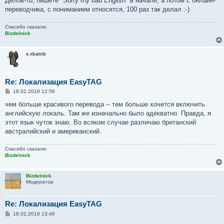
Делов-то, пишете "Sorry my bad English" в начале, а потом с онлайн-
переводчика, с пониманием относятся, 100 раз так делал :-)
Спасибо сказали:
Bizdelnick
s.xbatob
Re: Локализация EasyTAG
С
18.02.2019 12:56
о
о
чем больше красивого перевода -- тем больше хочется включить
б
английскую локаль. Там же изначально было адекватно. Правда, я
щ
е
этот язык чуток знаю. Во всяком случае различаю британский
н
австралийский и американский.
и
е
Спасибо сказали:
Bizdelnick
Bizdelnick
Модератор
Re: Локализация EasyTAG
С
18.02.2019 13:46
о