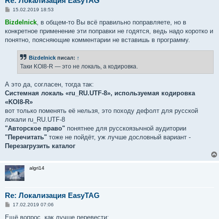
Re: Локализация EasyTAG
С
15.02.2019 18:53
о
о
Bizdelnick
, в общем-то Вы всё правильно поправляете, но в
б
конкретное применение эти поправки не годятся, ведь надо коротко и
щ
е
понятно, поясняющие комментарии не вставишь в программу.
н
и
е
Bizdelnick
писал:
↑
Таки KOI8-R — это не локаль, а кодировка.
А это да, согласен, тогда так:
Системная локаль «ru_RU.UTF-8», используемая кодировка
«KOI8-R»
вот только поменять её нельзя, это походу дефолт для русской
локали ru_RU.UTF-8
"Авторское право"
понятнее для русскоязычной аудитории
"Перечитать"
тоже не пойдёт, уж лучше дословный вариант -
Перезагрузить каталог
algri14
Re: Локализация EasyTAG
С
17.02.2019 07:06
о
о
Ещё вопрос, как лучше перевести: