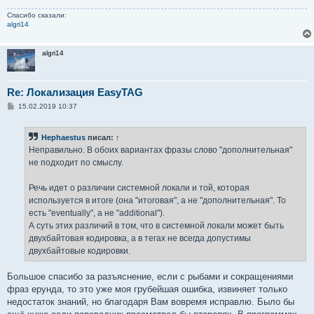
Спасибо сказали:
algri14
algri14
Re: Локализация EasyTAG
С
15.02.2019 10:37
о
о
б
Hephaestus
писал:
↑
щ
е
Неправильно. В обоих вариантах фразы слово "дополнительная"
н
не подходит по смыслу.
и
е
Речь идет о различии системной локали и той, которая
используется в итоге (она "итоговая", а не "дополнительная". То
есть "eventually", а не "additional").
А суть этих различий в том, что в системной локали может быть
двухбайтовая кодировка, а в тегах не всегда допустимы
двухбайтовые кодировки.
Большое спасибо за разъяснение, если с рыбами и сокращениями
фраз ерунда, то это уже моя грубейшая ошибка, извиняет только
недостаток знаний, но благодаря Вам вовремя исправлю. Было бы