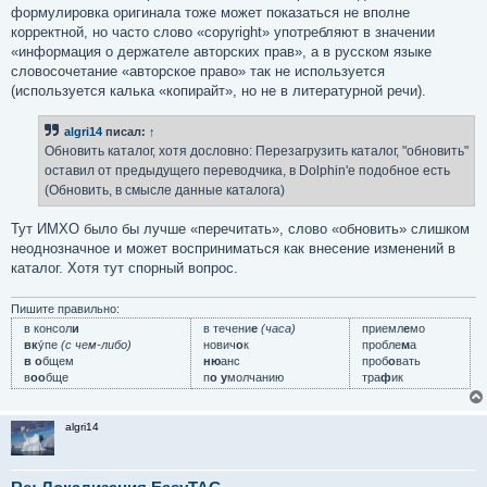
формулировка оригинала тоже может показаться не вполне
корректной, но часто слово «copyright» употребляют в значении
«информация о держателе авторских прав», а в русском языке
словосочетание «авторское право» так не используется
(используется калька «копирайт», но не в литературной речи).
algri14
писал:
↑
Обновить каталог, хотя дословно: Перезагрузить каталог, "обновить"
оставил от предыдущего переводчика, в Dolphin'е подобное есть
(Обновить, в смысле данные каталога)
Тут ИМХО было бы лучше «перечитать», слово «обновить» слишком
неоднозначное и может восприниматься как внесение изменений в
каталог. Хотя тут спорный вопрос.
Пишите правильно:
в консол
и
в течени
е
(часа)
приемл
е
мо
вк
у́пе
(с чем-либо)
нович
о
к
пробле
м
а
в о
бщем
ню
анс
проб
о
вать
в
оо
бще
п
о у
молчанию
тра
ф
ик
algri14