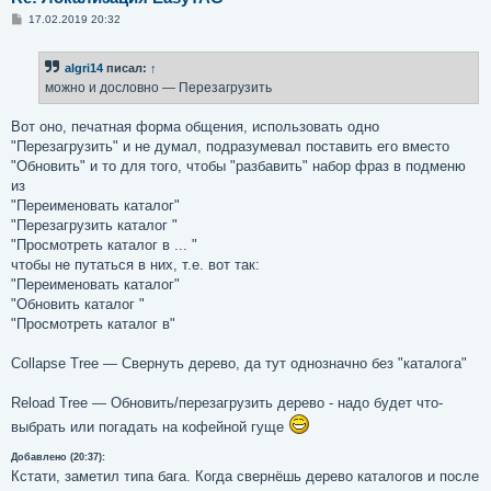
С
17.02.2019 20:32
о
о
б
algri14
писал:
↑
щ
е
можно и дословно — Перезагрузить
н
и
е
Вот оно, печатная форма общения, использовать одно
"Перезагрузить" и не думал, подразумевал поставить его вместо
"Обновить" и то для того, чтобы "разбавить" набор фраз в подменю
из
"Переименовать каталог"
"Перезагрузить каталог "
"Просмотреть каталог в ... "
чтобы не путаться в них, т.е. вот так:
"Переименовать каталог"
"Обновить каталог "
"Просмотреть каталог в"
Collapse Tree — Свернуть дерево, да тут однозначно без "каталога"
Reload Tree — Обновить/перезагрузить дерево - надо будет что-
выбрать или погадать на кофейной гуще
Добавлено (20:37):
Кстати, заметил типа бага. Когда свернёшь дерево каталогов и после