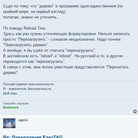
Судя по тому, что "дерево" в программе одно-единственное (по
крайней мере, на первый взгляд),
полагаю, можно не уточнять.
По поводу Reload Tree.
Здесь как раз нужны уточняющие формулировки. Нельзя написать
просто "Перезагрузить" - слишком неоднозначно. Надо точнее:
"Перезагрузить дерево".
А вообще, я бы ушёл от глагола "перезагрузить".
В английском есть "reload" и "reboot". На русский и то, и другое
переводится как "перезагрузить".
В связи с этим, мне более уместным представляется "Перечитать
дерево".
Пускай скрипят мои конечности.
Я - повелитель бесконечности...
Мой блог
Спасибо сказали:
Bizdelnick
algri14
Re: Локализация EasyTAG