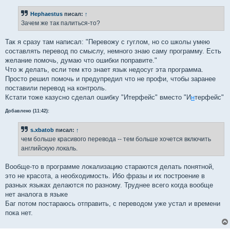
о
б
Hephaestus
писал:
↑
щ
е
Зачем же так палиться-то?
н
и
е
Так я сразу там написал: "Перевожу с гуглом, но со школы умею
составлять перевод по смыслу, немного знаю саму программу. Есть
желание помочь, думаю что ошибки поправите."
Что ж делать, если тем кто знает язык недосуг эта программа.
Просто решил помочь и предупредил что не профи, чтобы заранее
поставили перевод на контроль.
Кстати тоже казусно сделал ошибку "Итерфейс" вместо "И
н
терфейс"
Добавлено (11:42):
s.xbatob
писал:
↑
чем больше красивого перевода -- тем больше хочется включить
английскую локаль.
Вообще-то в программе локализацию стараются делать понятной,
это не красота, а необходимость. Ибо фразы и их построение в
разных языках делаются по разному. Труднее всего когда вообще
нет аналога в языке
Баг потом постараюсь отправить, с переводом уже устал и времени
пока нет.