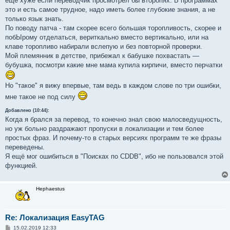
ещё хуже если переводчик просмотрел бы второпях. В программах
это и есть самое трудное, надо иметь более глубокие знания, а не
только язык знать.
По поводу патча - там скорее всего большая торопливость, скорее и
побЫрому отделаться, вериткально вместо вертикально, или на
клаве торопливо набирали вслепую и без повторной проверки.
Мой племянник в детстве, прибежал к бабушке похвастать —
бубушка, посмотри какие мне мама купила кирпичи, вместо перчатки
Но "такое" я вижу впервые, там ведь в каждом слове по три ошибки,
мне такое не под силу
Добавлено (10:44):
Когда я брался за перевод, то конечно знал свою малосведущность,
но уж больно раздражают пропуски в локализации и тем более
простых фраз. И почему-то в старых версиях программ те же фразы
переведены.
Я ещё мог ошибиться в "Поисках по CDDB", ибо не пользовался этой
функцией.
Hephaestus
Re: Локализация EasyTAG
С
15.02.2019 12:33