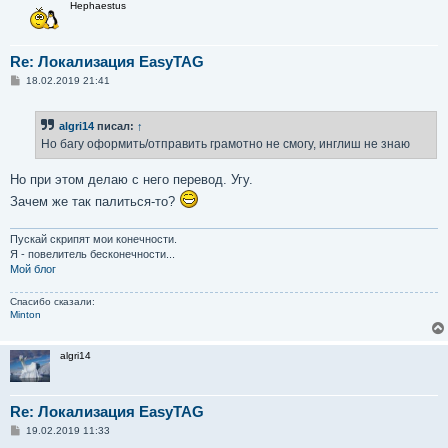
Hephaestus
Re: Локализация EasyTAG
С
18.02.2019 21:41
о
о
б
algri14
писал:
↑
щ
е
Но багу оформить/отправить грамотно не смогу, инглиш не знаю
н
и
е
Но при этом делаю с него перевод. Угу.
Зачем же так палиться-то?
Пускай скрипят мои конечности.
Я - повелитель бесконечности...
Мой блог
Спасибо сказали:
Minton
algri14
Re: Локализация EasyTAG
С
19.02.2019 11:33
о