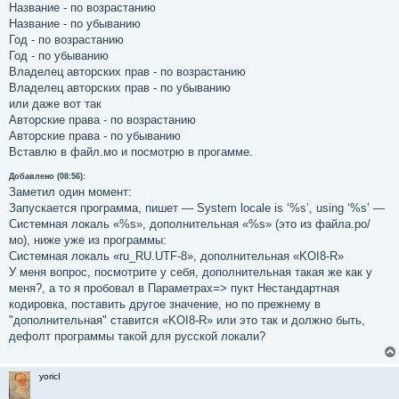
Название - по возрастанию
Название - по убыванию
Год - по возрастанию
Год - по убыванию
Владелец авторских прав - по возрастанию
Владелец авторских прав - по убыванию
или даже вот так
Авторские права - по возрастанию
Авторские права - по убыванию
Вставлю в файл.мо и посмотрю в прогамме.
Добавлено (08:56):
Заметил один момент:
Запускается программа, пишет — System locale is ‘%s’, using ‘%s’ —
Системная локаль «%s», дополнительная «%s» (это из файла.ро/
мо), ниже уже из программы:
Системная локаль «ru_RU.UTF-8», дополнительная «KOI8-R»
У меня вопрос, посмотрите у себя, дополнительная такая же как у
меня?, а то я пробовал в Параметрах=> пукт Нестандартная
кодировка, поставить другое значение, но по прежнему в
"дополнительная" ставится «KOI8-R» или это так и должно быть,
дефолт программы такой для русской локали?
yoricI