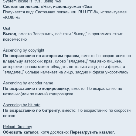
е
System locale is ‘%s’, using ‘%s’
н
Системная локаль «%s», используемая «%s»
и
е
Получается вид: Системная локаль «ru_RU.UTF-8», используемая
«KOI8-R»
Quit
Выход
, вместо Завершить, всё таки "Выход" в прогаммах стоит
повсеместно
Ascending by copyright
По возрастанию по авторским правам
, вместо По возрастанию по
владельцу авторских прав, слово "владелец" там явно лишнее,
авторским правом может обладать не только лицо, но и фирма, а
"владелец" больше намекает на лицо, заодно и фраза укоротилась
Ascending by encoder name
По возрастанию по кодировщику
, вместо: По возрастанию по
названию(или по имени) кодировщика
Ascending by bit rate
По возрастанию по битрейту
, вместо: По возрастанию по скорости
потока
Reload Directory
Обновить каталог
, хотя дословно:
Перезагрузить каталог
,