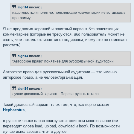
о
б
algri14
писал:
↑
щ
е
надо коротко и понятно, поясняющие комментарии не вставишь в
н
программу.
и
е
Я же предложил короткий и понятный вариант без поясняющих
комментариев (которые не требуются, ибо пользователь может не
знать, чем локаль отличается от кодировки, и ему это не помешает
работать).
algri14
писал:
↑
"Авторское право" понятнее для русскоязычной аудитории
Авторское право для русскоязычной аудитории — это именно
авторское право, а не человек/организация.
algri14
писал:
↑
лучше дословный вариант - Перезагрузить каталог
Такой дословный вариант плох тем, что, как верно сказал
Hephaestus
,
в русском языке слово «загрузить» слишком многозначное (им
переводят слова load, upload, download и boot). По возможности
лучше использовать что-то другое.