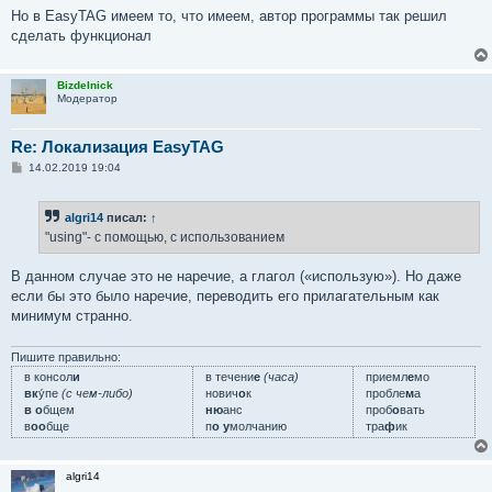
Но в EasyTAG имеем то, что имеем, автор программы так решил
сделать функционал
Bizdelnick
Модератор
Re: Локализация EasyTAG
С
14.02.2019 19:04
о
о
б
algri14
писал:
↑
щ
е
"using"- с помощью, с использованием
н
и
е
В данном случае это не наречие, а глагол («использую»). Но даже
если бы это было наречие, переводить его прилагательным как
минимум странно.
Пишите правильно:
в консол
и
в течени
е
(часа)
приемл
е
мо
вк
у́пе
(с чем-либо)
нович
о
к
пробле
м
а
в о
бщем
ню
анс
проб
о
вать
в
оо
бще
п
о у
молчанию
тра
ф
ик
algri14