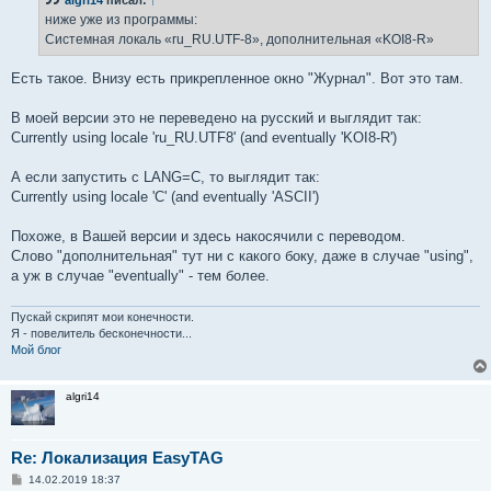
ниже уже из программы:
Системная локаль «ru_RU.UTF-8», дополнительная «KOI8-R»
Есть такое. Внизу есть прикрепленное окно "Журнал". Вот это там.
В моей версии это не переведено на русский и выглядит так:
Currently using locale 'ru_RU.UTF8' (and eventually 'KOI8-R')
А если запустить с LANG=C, то выглядит так:
Currently using locale 'С' (and eventually 'ASCII')
Похоже, в Вашей версии и здесь накосячили с переводом.
Слово "дополнительная" тут ни с какого боку, даже в случае "using",
а уж в случае "eventually" - тем более.
Пускай скрипят мои конечности.
Я - повелитель бесконечности...
Мой блог
algri14
Re: Локализация EasyTAG
С
14.02.2019 18:37