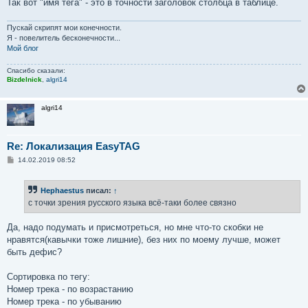
Так вот "имя тега" - это в точности заголовок столбца в таблице.
Пускай скрипят мои конечности.
Я - повелитель бесконечности...
Мой блог
Спасибо сказали:
Bizdelnick
,
algri14
algri14
Re: Локализация EasyTAG
С
14.02.2019 08:52
о
о
б
Hephaestus
писал:
↑
щ
е
с точки зрения русского языка всё-таки более связно
н
и
е
Да, надо подумать и присмотреться, но мне что-то скобки не
нравятся(кавычки тоже лишние), без них по моему лучше, может
быть дефис?
Сортировка по тегу:
Номер трека - по возрастанию
Номер трека - по убыванию