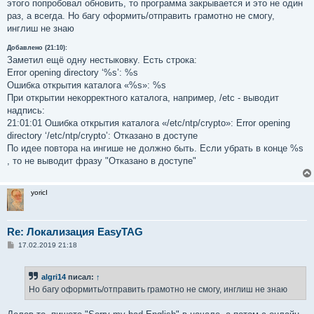
этого попробовал обновить, то программа закрывается и это не один
раз, а всегда. Но багу оформить/отправить грамотно не смогу,
инглиш не знаю
Добавлено (21:10):
Заметил ещё одну нестыковку. Есть строка:
Error opening directory ‘%s’: %s
Ошибка открытия каталога «%s»: %s
При открытии некорректного каталога, например, /etc - выводит
надпись:
21:01:01 Ошибка открытия каталога «/etc/ntp/crypto»: Error opening
directory ‘/etc/ntp/crypto’: Отказано в доступе
По идее повтора на ингише не должно быть. Если убрать в конце %s
, то не выводит фразу "Отказано в доступе"
yoricI
Re: Локализация EasyTAG
С
17.02.2019 21:18
о
о
б
algri14
писал:
↑
щ
е
Но багу оформить/отправить грамотно не смогу, инглиш не знаю
н
и
е