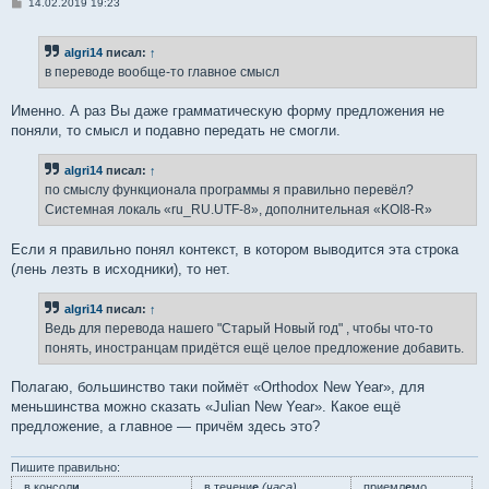
С
14.02.2019 19:23
о
о
б
algri14
писал:
↑
щ
е
в переводе вообще-то главное смысл
н
и
е
Именно. А раз Вы даже грамматическую форму предложения не
поняли, то смысл и подавно передать не смогли.
algri14
писал:
↑
по смыслу функционала программы я правильно перевёл?
Системная локаль «ru_RU.UTF-8», дополнительная «KOI8-R»
Если я правильно понял контекст, в котором выводится эта строка
(лень лезть в исходники), то нет.
algri14
писал:
↑
Ведь для перевода нашего "Старый Новый год" , чтобы что-то
понять, иностранцам придётся ещё целое предложение добавить.
Полагаю, большинство таки поймёт «Orthodox New Year», для
меньшинства можно сказать «Julian New Year». Какое ещё
предложение, а главное — причём здесь это?
Пишите правильно:
в консол
и
в течени
е
(часа)
приемл
е
мо