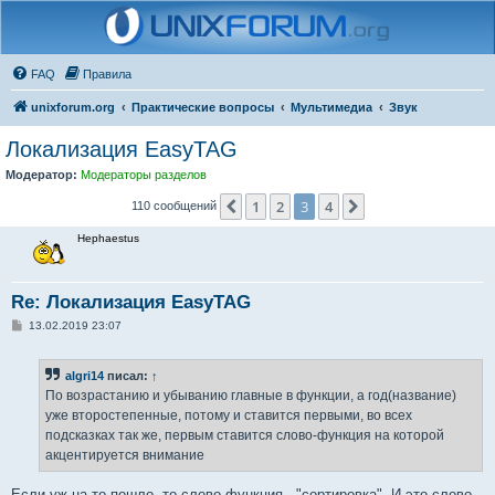
FAQ
Правила
unixforum.org
Практические вопросы
Мультимедиа
Звук
Локализация EasyTAG
Модератор:
Модераторы разделов
1
2
3
4
Пред.
След.
110 сообщений
Hephaestus
Re: Локализация EasyTAG
С
13.02.2019 23:07
о
о
б
algri14
писал:
↑
щ
е
По возрастанию и убыванию главные в функции, а год(название)
н
уже второстепенные, потому и ставится первыми, во всех
и
е
подсказках так же, первым ставится слово-функция на которой
акцентируется внимание
Если уж на то пошло, то слово-функция - "сортировка". И это слово