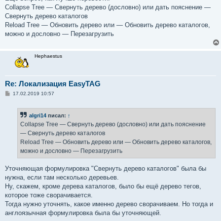
б
Collapse Tree — Свернуть дерево (дословно) или дать пояснение —
щ
е
Свернуть дерево каталогов
н
Reload Tree — Обновить дерево или — Обновить дерево каталогов,
и
е
можно и дословно — Перезагрузить
Hephaestus
Re: Локализация EasyTAG
С
17.02.2019 10:57
о
о
б
algri14
писал:
↑
щ
е
Collapse Tree — Свернуть дерево (дословно) или дать пояснение
н
— Свернуть дерево каталогов
и
е
Reload Tree — Обновить дерево или — Обновить дерево каталогов,
можно и дословно — Перезагрузить
Уточняющая формулировка "Свернуть дерево каталогов" была бы
нужна, если там несколько деревьев.
Ну, скажем, кроме дерева каталогов, было бы ещё дерево тегов,
которое тоже сворачивается.
Тогда нужно уточнять, какое именно дерево сворачиваем. Но тогда и
англоязычная формулировка была бы уточняющей.