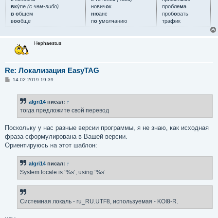
вк
у́пе
(с чем-либо)
нович
о
к
пробле
м
а
в о
бщем
ню
анс
проб
о
вать
в
оо
бще
п
о у
молчанию
тра
ф
ик
Hephaestus
Re: Локализация EasyTAG
С
14.02.2019 19:39
о
о
б
algri14
писал:
↑
щ
е
тогда предложите свой перевод
н
и
е
Поскольку у нас разные версии программы, я не знаю, как исходная
фраза сформулирована в Вашей версии.
Ориентируюсь на этот шаблон:
algri14
писал:
↑
System locale is ‘%s’, using ‘%s’
Системная локаль - ru_RU.UTF8, используемая - KOI8-R.