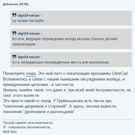
Добавлено (20:00):
algri14
писал:
↑
ну зачем так грубо
algri14
писал:
↑
Кстати, ведущие переводчики иногда весьма странно делают
локализацию
algri14
писал:
↑
есть неправильно переведённые места или косноязыко
Посмотрите
сюда
. Это мой патч к локализации программы LibreCad.
Вспомнилось в связи с нашим нынешним обсуждением вообще, и
приведенными цитатами - в частности.
Уровень ошибок таков, что даже я, при всей моей безграмотности, не
смог этого вынести.
Это просто какой-то позор. У Гребенщикова есть песня про
"поколение дворников и сторожей". А здесь, похоже выросло
поколение "двоечников и разгильдяев".
Пускай скрипят мои конечности.
Я - повелитель бесконечности...
Мой блог