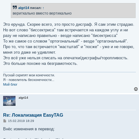
algri14
писал:
↑
вериткально вместо вертикально
Это ерунда. Скорее всего, это просто дисграф. Я сам этим страдаю.
Но вот слово "биссектриса" там встречается на каждом углу и ни
разу не написано правильно - везде написано "бисектрисса"
То же самое со словом "ортогональный" - везде "ортагональный".
Про то, что там встречается "мастштаб" и "посже" - уже и не говорю,
меня это даже не удивляет.
Это всё уже нельзя списать на опечатки/дисграфы/торопливость.
Это больше похоже на безграмотность.
Пускай скрипят мои конечности.
Я - повелитель бесконечности...
Мой блог
algri14
Re: Локализация EasyTAG
С
15.02.2019 18:29
о
о
Внёс изменения в перевод:
б
щ