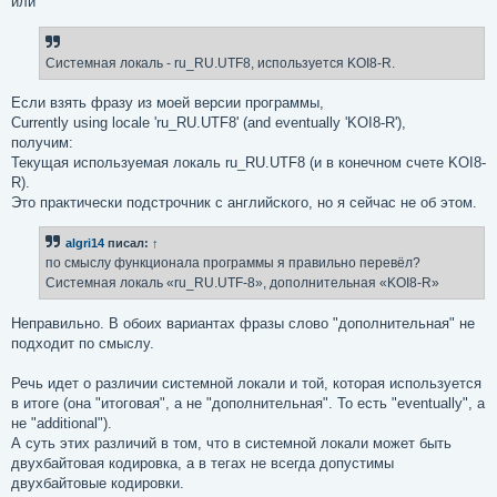
или
Системная локаль - ru_RU.UTF8, используется KOI8-R.
Если взять фразу из моей версии программы,
Currently using locale 'ru_RU.UTF8' (and eventually 'KOI8-R'),
получим:
Текущая используемая локаль ru_RU.UTF8 (и в конечном счете KOI8-
R).
Это практически подстрочник с английского, но я сейчас не об этом.
algri14
писал:
↑
по смыслу функционала программы я правильно перевёл?
Системная локаль «ru_RU.UTF-8», дополнительная «KOI8-R»
Неправильно. В обоих вариантах фразы слово "дополнительная" не
подходит по смыслу.
Речь идет о различии системной локали и той, которая используется
в итоге (она "итоговая", а не "дополнительная". То есть "eventually", а
не "additional").
А суть этих различий в том, что в системной локали может быть
двухбайтовая кодировка, а в тегах не всегда допустимы
двухбайтовые кодировки.