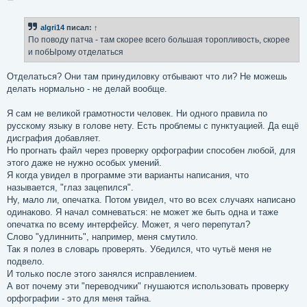
о
о
б
algri14
писал:
↑
щ
е
По поводу патча - там скорее всего большая торопливость, скорее
н
и побЫрому отделаться
и
е
Отделаться? Они там принудиловку отбывают что ли? Не можешь
делать нормально - не делай вообще.
Я сам не великой грамотности человек. Ни одного правила по
русскому языку в голове нету. Есть проблемы с пунктуацией. Да ещё
дисграфия добавляет.
Но прогнать файл через проверку орфографии способен любой, для
этого даже не нужно особых умений.
Я когда увидел в программе эти варианты написания, что
называется, "глаз зацепился".
Ну, мало ли, опечатка. Потом увидел, что во всех случаях написано
одинаково. Я начал сомневаться: не может же быть одна и таже
опечатка по всему интерфейсу. Может, я чего перепутал?
Слово "удлиннить", например, меня смутило.
Так я полез в словарь проверять. Убедился, что чутьё меня не
подвело.
И только после этого занялся исправлением.
А вот почему эти "переводчики" гнушаются использовать проверку
орфографии - это для меня тайна.