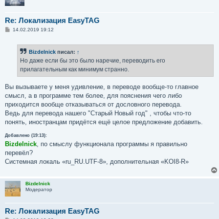
Re: Локализация EasyTAG
С
14.02.2019 19:12
о
о
б
Bizdelnick
писал:
↑
щ
е
Но даже если бы это было наречие, переводить его
н
прилагательным как минимум странно.
и
е
Вы вызываете у меня удивление, в переводе вообще-то главное
смысл, а в программе тем более, для пояснения чего либо
приходится вообще отказываться от дословного перевода.
Ведь для перевода нашего "Старый Новый год" , чтобы что-то
понять, иностранцам придётся ещё целое предложение добавить.
Добавлено (19:13):
Bizdelnick
, по смыслу функционала программы я правильно
перевёл?
Системная локаль «ru_RU.UTF-8», дополнительная «KOI8-R»
Bizdelnick
Модератор
Re: Локализация EasyTAG