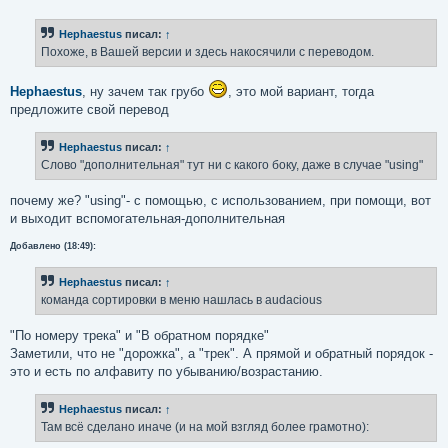
о
о
б
Hephaestus
писал:
↑
щ
е
Похоже, в Вашей версии и здесь накосячили с переводом.
н
и
е
Hephaestus
, ну зачем так грубо
, это мой вариант, тогда
предложите свой перевод
Hephaestus
писал:
↑
Слово "дополнительная" тут ни с какого боку, даже в случае "using"
почему же? "using"- с помощью, с использованием, при помощи, вот
и выходит вспомогательная-дополнительная
Добавлено (18:49):
Hephaestus
писал:
↑
команда сортировки в меню нашлась в audacious
"По номеру трека" и "В обратном порядке"
Заметили, что не "дорожка", а "трек". А прямой и обратный порядок -
это и есть по алфавиту по убыванию/возрастанию.
Hephaestus
писал:
↑
Там всё сделано иначе (и на мой взгляд более грамотно):