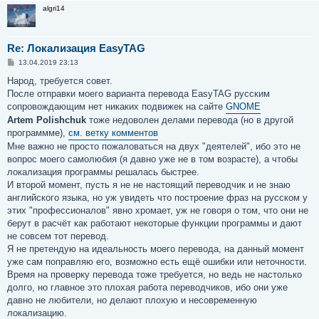
algri14
Re: Локализация EasyTAG
С
13.04.2019 23:13
о
о
Народ, требуется совет.
б
После отправки моего варианта перевода EasyTAG русским
щ
е
сопровождающим нет никаких подвижек на сайте
GNOME
н
Artem Polishchuk
тоже недоволен делами перевода (но в другой
и
е
программме),
см. ветку комментов
Мне важно не просто пожаловаться на двух "деятелей", ибо это не
вопрос моего самолюбия (я давно уже не в том возрасте), а чтобы
локализация программы решалась быстрее.
И второй момент, пусть я не не настоящий переводчик и не знаю
английского языка, но уж увидеть что построение фраз на русском у
этих "профессионалов" явно хромает, уж не говоря о том, что они не
берут в расчёт как работают некоторые функции программы и дают
не совсем тот перевод.
Я не претендую на идеальность моего перевода, на данный момент
уже сам поправляю его, возможно есть ещё ошибки или неточности.
Время на проверку перевода тоже требуется, но ведь не настолько
долго, но главное это плохая работа переводчиков, ибо они уже
давно не любители, но делают плохую и несовременную
локализацию.