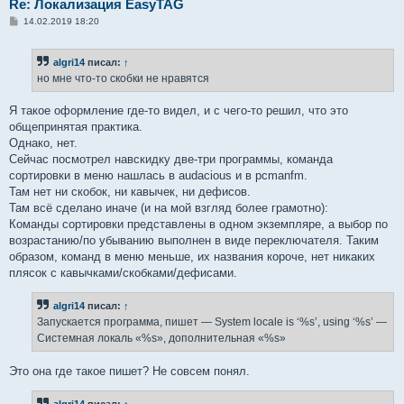
Re: Локализация EasyTAG
С
14.02.2019 18:20
о
о
б
algri14
писал:
↑
щ
е
но мне что-то скобки не нравятся
н
и
е
Я такое оформление где-то видел, и с чего-то решил, что это
общепринятая практика.
Однако, нет.
Сейчас посмотрел навскидку две-три программы, команда
сортировки в меню нашлась в audacious и в pcmanfm.
Там нет ни скобок, ни кавычек, ни дефисов.
Там всё сделано иначе (и на мой взгляд более грамотно):
Команды сортировки представлены в одном экземпляре, а выбор по
возрастанию/по убыванию выполнен в виде переключателя. Таким
образом, команд в меню меньше, их названия короче, нет никаких
плясок с кавычками/скобками/дефисами.
algri14
писал:
↑
Запускается программа, пишет — System locale is ‘%s’, using ‘%s’ —
Системная локаль «%s», дополнительная «%s»
Это она где такое пишет? Не совсем понял.
algri14
писал:
↑