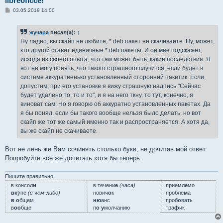
libreoficce!
С
03.05.2019 14:00
о
о
б
жучара
писал(а):
↑
щ
е
Ну ладно, вы скайп не любите, *.deb пакет не скачиваете. Ну, может,
н
кто другой ставит единичные *.deb пакеты. И он мне подскажет,
и
е
исходя из своего опыта, что там может быть, какие последствия. Я
вот не могу понять, что такого страшного случится, если будет в
системе аккуратненько установленный сторонний пакетик. Если,
допустим, при его установке я вижу страшную надпись "Сейчас
будет удалено то, то и то", и я на него ткну, то тут, конечно, я
виноват сам. Но я говорю об аккуратно установленных пакетах. Да
я бы понял, если бы такого вообще нельзя было делать, но вот
скайп же тот же самый именно так и распространяется. А хотя да,
вы же скайп не скачиваете.
Вот не лень же Вам сочинять столько букв, не дочитав мой ответ.
Попробуйте всё же дочитать хотя бы теперь.
Пишите правильно:
в консол
и
в течени
е
(часа)
приемл
е
мо
вк
у́пе
(с чем-либо)
нович
о
к
пробле
м
а
в о
бщем
ню
анс
проб
о
вать
в
оо
бще
п
о у
молчанию
тра
ф
ик