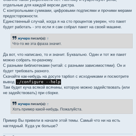
отдельные для каждой версии дистра.
С контрольными суммами, цифровыми подписями и прочими мерами
предосторожности.
Единственный случай, когда я на сто процентов уверен, что пакет
будет работать - это если я сам собрал пакет на своей машине.
жучара
писал(а):
↑
Что-то же эта фраза значит.
Да вот, что написано, то и значит. Буквально. Один и тот же пакет
можно собрать по-разному.
С разными библиотеками (читай: с разными зависимостями). Он и
будет требовать разного.
Скачайте как-нибудь на досуге тарбол с исходниками и посмотрите
вывод
./configure --help
Там будет куча всякой всячины, которую можно задействовать (или
не задействовать) при сборке.
жучара
писал(а):
↑
Хоть пример какой-нибудь. Пожалуйста.
Пример Вы привели в начале этой темы. Самый что ни на есть
наглядный. Куда уж больше?