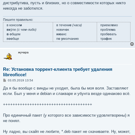
дистрибутива, пусть и близких, но о совместимости которых никто
никогда не заботился.
Пишите правильно:
в консол
и
в течени
е
(часа)
приемл
е
мо
вк
у́пе
(с чем-либо)
нович
о
к
пробле
м
а
в о
бщем
ню
анс
проб
о
вать
в
оо
бще
п
о у
молчанию
тра
ф
ик
жучара
Re: Установка торрент-клиента требует удаления
libreoficce!
С
03.05.2019 13:54
о
о
Да я бы вообще с винды не уходил, была бы моя воля. Заставляют
б
если. Был у меня и debian и слакваре и убунта везде одинаково всё.
щ
е
н
+++++++++++++++++++++++++++++++++++++
и
е
Про единичный пакет (у которого все зависимости удовлетворены) я
не понял.
Ну ладно, вы скайп не любите, *.deb пакет не скачиваете. Ну, может,