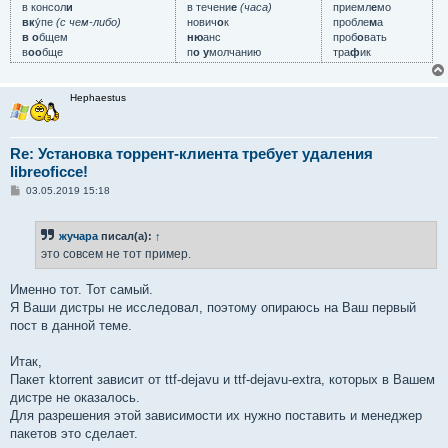
в консол
и
в течени
е
(часа)
приемл
е
мо
вк
у́пе
(с чем-либо)
нович
о
к
пробле
м
а
в о
бщем
ню
анс
проб
о
вать
в
оо
бще
п
о у
молчанию
тра
ф
ик
Hephaestus
Re: Установка торрент-клиента требует удаления
libreoficce!
С
03.05.2019 15:18
о
о
б
жучара
писал(а):
↑
щ
е
это совсем не тот пример.
н
и
е
Именно тот. Тот самый.
Я Ваши дистры не исследовал, поэтому опираюсь на Ваш первый
пост в данной теме.
Итак,
Пакет ktorrent зависит от ttf-dejavu и ttf-dejavu-extra, которых в Вашем
дистре не оказалось.
Для разрешения этой зависимости их нужно поставить и менеджер
пакетов это сделает.