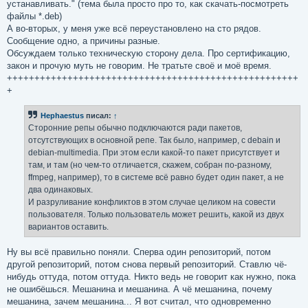
устанавливать." (тема была просто про то, как скачать-посмотреть
файлы *.deb)
А во-вторых, у меня уже всё переустановлено на сто рядов.
Сообщение одно, а причины разные.
Обсуждаем только техническую сторону дела. Про сертификацию,
закон и прочую муть не говорим. Не тратьте своё и моё время.
+++++++++++++++++++++++++++++++++++++++++++++++++++++
+
Hephaestus
писал:
↑
Сторонние репы обычно подключаются ради пакетов,
отсутствующих в основной репе. Так было, например, с debain и
debian-multimedia. При этом если какой-то пакет присутствует и
там, и там (но чем-то отличается, скажем, собран по-разному,
ffmpeg, например), то в системе всё равно будет один пакет, а не
два одинаковых.
И разруливание конфликтов в этом случае целиком на совести
пользователя. Только пользователь может решить, какой из двух
вариантов оставить.
Ну вы всё правильно поняли. Сперва один репозиторий, потом
другой репозиторий, потом снова первый репозиторий. Ставлю чё-
нибудь оттуда, потом оттуда. Никто ведь не говорит как нужно, пока
не ошибёшься. Мешанина и мешанина. А чё мешанина, почему
мешанина, зачем мешанина... Я вот считал, что одновременно