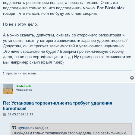
подключать репозитории нельзя, а порознь - можно. Опять же
подсоединяю только то, что подсоединять можно. Вот
Bizdelnick
говорит, что нельзя, но я не буду же с ним спорить.
Но не в этом дело.
А можно скачать, допустим, скачать со стороннего репозитория и
установить пакет, у которого зависимости заранее удовлетворены?
Допустим, он не требует зависимостей и установился нормально.
Это ничё страшного не будет? (говорим про техническую сторону
дела, но не про сертификацию и т. д.) Ну примерно как скачиваем же
мы, например скайп (файл *.deb)
Я просто читаю маны.
Bizdelnick
Модератор
Re: Установка торрент-клиента требует удаления
libreoficce!
С
03.05.2019 13:23
о
о
б
жучара
писал(а):
↑
щ
е
Обсуждаем только техническую сторону дела. Про сертификацию,