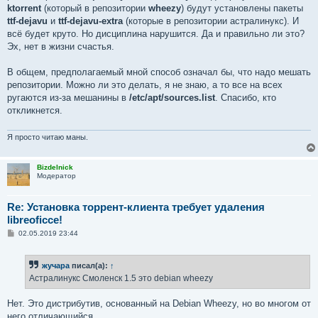
ktorrent
(который в репозитории
wheezy
) будут установлены пакеты
ttf-dejavu
и
ttf-dejavu-extra
(которые в репозитории астралинукс). И
всё будет круто. Но дисциплина нарушится. Да и правильно ли это?
Эх, нет в жизни счастья.
В общем, предполагаемый мной способ означал бы, что надо мешать
репозитории. Можно ли это делать, я не знаю, а то все на всех
ругаются из-за мешанины в
/etc/apt/sources.list
. Спасибо, кто
откликнется.
Я просто читаю маны.
Bizdelnick
Модератор
Re: Установка торрент-клиента требует удаления
libreoficce!
С
02.05.2019 23:44
о
о
б
жучара
писал(а):
↑
щ
е
Астралинукс Смоленск 1.5 это debian wheezy
н
и
е
Нет. Это дистрибутив, основанный на Debian Wheezy, но во многом от
него отличающийся.