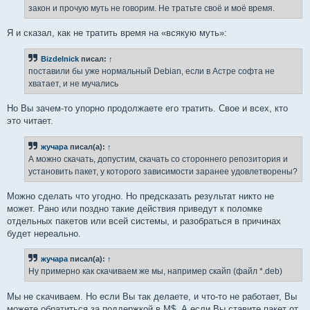
н
закон и прочую муть не говорим. Не тратьте своё и моё время.
и
е
Я и сказал, как не тратить время на «всякую муть»:
Bizdelnick
писал:
↑
поставили бы уже нормальный Debian, если в Астре софта не
хватает, и не мучались
Но Вы зачем-то упорно продолжаете его тратить. Свое и всех, кто
это читает.
жучара
писал(а):
↑
А можно скачать, допустим, скачать со стороннего репозитория и
установить пакет, у которого зависимости заранее удовлетворены?
Можно сделать что угодно. Но предсказать результат никто не
может. Рано или поздно такие действия приведут к поломке
отдельных пакетов или всей системы, и разобраться в причинах
будет нереально.
жучара
писал(а):
↑
Ну примерно как скачиваем же мы, например скайп (файл *.deb)
Мы не скачиваем. Но если Вы так делаете, и что-то не работает, Вы
можете обратиться за поддержкой в M$. А если Вы ставите пакет от