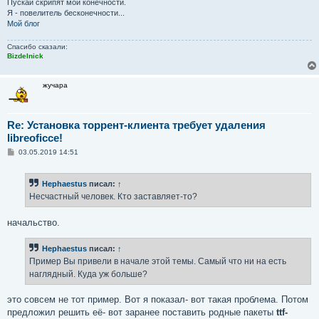
Пускай скрипят мои конечности.
Я - повелитель бесконечности...
Мой блог
Спасибо сказали:
Bizdelnick
жучара
Re: Установка торрент-клиента требует удаления
libreoficce!
С
03.05.2019 14:51
о
о
б
Hephaestus
писал:
↑
щ
е
Несчастный человек. Кто заставляет-то?
н
и
е
начальство.
Hephaestus
писал:
↑
Пример Вы привели в начале этой темы. Самый что ни на есть
наглядный. Куда уж больше?
это совсем не тот пример. Вот я показал- вот такая проблема. Потом
предложил решить её- вот заранее поставить родные пакеты
ttf-