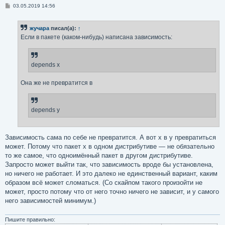
С
03.05.2019 14:56
о
о
б
жучара
писал(а):
↑
щ
е
Если в пакете (каком-нибудь) написана зависимость:
н
и
е
depends x
Она же не превратится в
depends y
Зависимость сама по себе не превратится. А вот x в y превратиться
может. Потому что пакет x в одном дистрибутиве — не обязательно
то же самое, что одноимённый пакет в другом дистрибутиве.
Запросто может выйти так, что зависимость вроде бы установлена,
но ничего не работает. И это далеко не единственный вариант, каким
образом всё может сломаться. (Со скайпом такого произойти не
может, просто потому что от него точно ничего не зависит, и у самого
него зависимостей минимум.)
Пишите правильно: