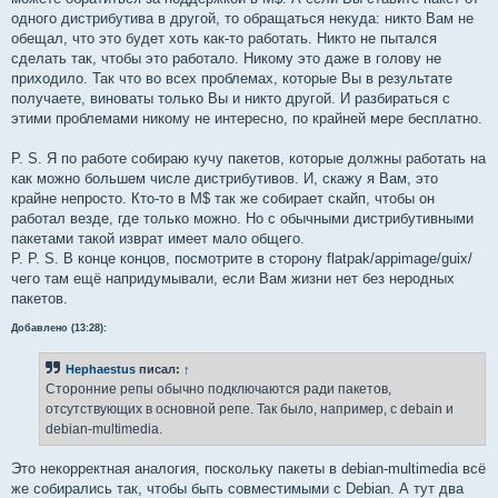
одного дистрибутива в другой, то обращаться некуда: никто Вам не
обещал, что это будет хоть как-то работать. Никто не пытался
сделать так, чтобы это работало. Никому это даже в голову не
приходило. Так что во всех проблемах, которые Вы в результате
получаете, виноваты только Вы и никто другой. И разбираться с
этими проблемами никому не интересно, по крайней мере бесплатно.
P. S. Я по работе собираю кучу пакетов, которые должны работать на
как можно большем числе дистрибутивов. И, скажу я Вам, это
крайне непросто. Кто-то в M$ так же собирает скайп, чтобы он
работал везде, где только можно. Но с обычными дистрибутивными
пакетами такой изврат имеет мало общего.
P. P. S. В конце концов, посмотрите в сторону flatpak/appimage/guix/
чего там ещё напридумывали, если Вам жизни нет без неродных
пакетов.
Добавлено (13:28):
Hephaestus
писал:
↑
Сторонние репы обычно подключаются ради пакетов,
отсутствующих в основной репе. Так было, например, с debain и
debian-multimedia.
Это некорректная аналогия, поскольку пакеты в debian-multimedia всё
же собирались так, чтобы быть совместимыми с Debian. А тут два