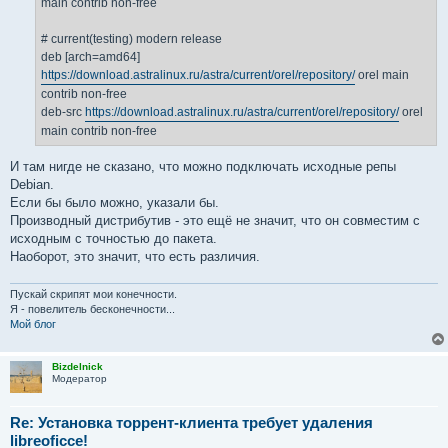
main contrib non-free
# current(testing) modern release
deb [arch=amd64]
https://download.astralinux.ru/astra/current/orel/repository/
orel main
contrib non-free
deb-src
https://download.astralinux.ru/astra/current/orel/repository/
orel
main contrib non-free
И там нигде не сказано, что можно подключать исходные репы
Debian.
Если бы было можно, указали бы.
Производный дистрибутив - это ещё не значит, что он совместим с
исходным с точностью до пакета.
Наоборот, это значит, что есть различия.
Пускай скрипят мои конечности.
Я - повелитель бесконечности...
Мой блог
Bizdelnick
Модератор
Re: Установка торрент-клиента требует удаления
libreoficce!