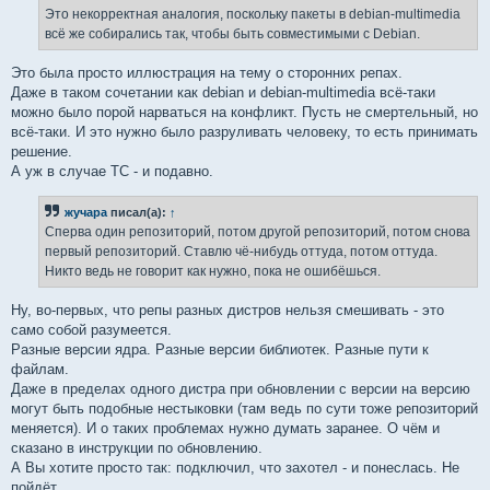
е
Это некорректная аналогия, поскольку пакеты в debian-multimedia
н
всё же собирались так, чтобы быть совместимыми с Debian.
и
е
Это была просто иллюстрация на тему о сторонних репах.
Даже в таком сочетании как debian и debian-multimedia всё-таки
можно было порой нарваться на конфликт. Пусть не смертельный, но
всё-таки. И это нужно было разруливать человеку, то есть принимать
решение.
А уж в случае ТС - и подавно.
жучара
писал(а):
↑
Сперва один репозиторий, потом другой репозиторий, потом снова
первый репозиторий. Ставлю чё-нибудь оттуда, потом оттуда.
Никто ведь не говорит как нужно, пока не ошибёшься.
Ну, во-первых, что репы разных дистров нельзя смешивать - это
само собой разумеется.
Разные версии ядра. Разные версии библиотек. Разные пути к
файлам.
Даже в пределах одного дистра при обновлении с версии на версию
могут быть подобные нестыковки (там ведь по сути тоже репозиторий
меняется). И о таких проблемах нужно думать заранее. О чём и
сказано в инструкции по обновлению.
А Вы хотите просто так: подключил, что захотел - и понеслась. Не
пойдёт.