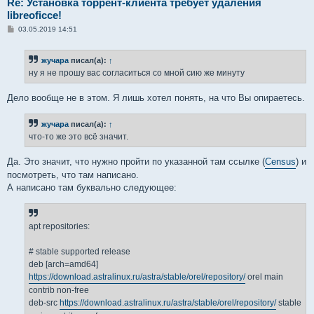
Re: Установка торрент-клиента требует удаления
libreoficce!
С
03.05.2019 14:51
о
о
б
жучара
писал(а):
↑
щ
е
ну я не прошу вас согласиться со мной сию же минуту
н
и
е
Дело вообще не в этом. Я лишь хотел понять, на что Вы опираетесь.
жучара
писал(а):
↑
что-то же это всё значит.
Да. Это значит, что нужно пройти по указанной там ссылке (
Census
) и
посмотреть, что там написано.
А написано там буквально следующее:
apt repositories:
# stable supported release
deb [arch=amd64]
https://download.astralinux.ru/astra/stable/orel/repository/
orel main
contrib non-free
deb-src
https://download.astralinux.ru/astra/stable/orel/repository/
stable