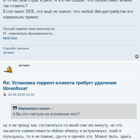
И то на свой страх и риск. А кто же сказал, что любой пакет можно
так ставить?
Если пакет DEB, это ещё не значит, что любой deb-дистрибутив его
нормально примет.
Пускай скрипят мои конечности.
Я - повелитель бесконечности...
Мой блог
Спасибо сказали:
жучара
жучара
Re: Установка торрент-клиента требует удаления
libreoficce!
С
03.05.2019 14:32
о
о
б
Hephaestus
писал:
↑
щ
е
А Вы это считали на основании чего?
н
и
е
ну я не прошу вас согласиться со мной сию же минуту, но что
касается совместимости debian wheezy и астралинукс, коей я
пользуюсь, то я не помню, где-то я прочёл это. Может быть, здесь.