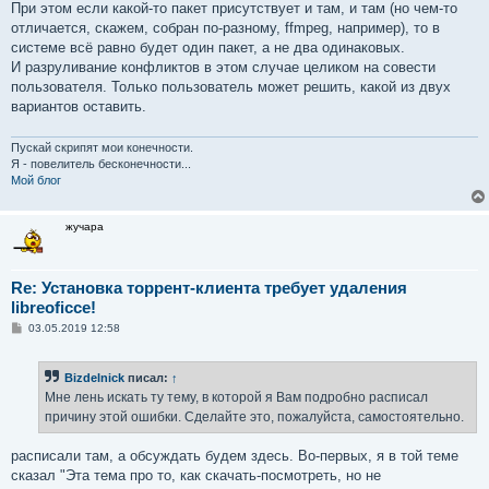
При этом если какой-то пакет присутствует и там, и там (но чем-то
отличается, скажем, собран по-разному, ffmpeg, например), то в
системе всё равно будет один пакет, а не два одинаковых.
И разруливание конфликтов в этом случае целиком на совести
пользователя. Только пользователь может решить, какой из двух
вариантов оставить.
Пускай скрипят мои конечности.
Я - повелитель бесконечности...
Мой блог
жучара
Re: Установка торрент-клиента требует удаления
libreoficce!
С
03.05.2019 12:58
о
о
б
Bizdelnick
писал:
↑
щ
е
Мне лень искать ту тему, в которой я Вам подробно расписал
н
причину этой ошибки. Сделайте это, пожалуйста, самостоятельно.
и
е
расписали там, а обсуждать будем здесь. Во-первых, я в той теме
сказал "Эта тема про то, как скачать-посмотреть, но не