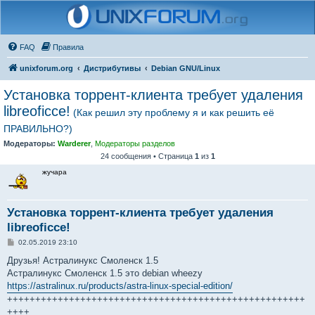
FAQ
Правила
unixforum.org
Дистрибутивы
Debian GNU/Linux
Установка торрент-клиента требует удаления
libreoficce!
(Как решил эту проблему я и как решить её
ПРАВИЛЬНО?)
Модераторы:
Warderer
,
Модераторы разделов
24 сообщения • Страница
1
из
1
жучара
Установка торрент-клиента требует удаления
libreoficce!
С
02.05.2019 23:10
о
о
Друзья! Астралинукс Смоленск 1.5
б
Астралинукс Смоленск 1.5 это debian wheezy
щ
е
https://astralinux.ru/products/astra-linux-special-edition/
н
+++++++++++++++++++++++++++++++++++++++++++++++++++++
и
е
++++