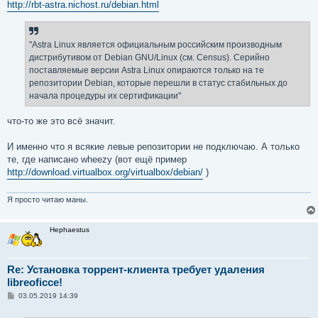
http://rbt-astra.nichost.ru/debian.html
"Astra Linux является официальным российским производным
дистрибутивом от Debian GNU/Linux (см. Census). Серийно
поставляемые версии Astra Linux опираются только на те
репозитории Debian, которые перешли в статус стабильных до
начала процедуры их сертификации"
что-то же это всё значит.
И именно что я всякие левые репозитории не подключаю. А только
те, где написано wheezy (вот ещё пример
http://download.virtualbox.org/virtualbox/debian/
)
Я просто читаю маны.
Hephaestus
Re: Установка торрент-клиента требует удаления
libreoficce!
С
03.05.2019 14:39
о
о