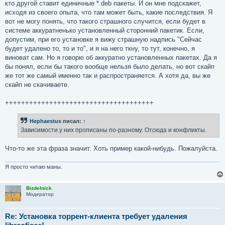
кто другой ставит единичные *.deb пакеты. И он мне подскажет,
исходя из своего опыта, что там может быть, какие последствия. Я
вот не могу понять, что такого страшного случится, если будет в
системе аккуратненько установленный сторонний пакетик. Если,
допустим, при его установке я вижу страшную надпись "Сейчас
будет удалено то, то и то", и я на него ткну, то тут, конечно, я
виноват сам. Но я говорю об аккуратно установленных пакетах. Да я
бы понял, если бы такого вообще нельзя было делать, но вот скайп
же тот же самый именно так и распространяется. А хотя да, вы же
скайп не скачиваете.
+++++++++++++++++++++++++++++++++++++
Hephaestus
писал:
↑
Зависимости у них прописаны по-разному. Отсюда и конфликты.
Что-то же эта фраза значит. Хоть пример какой-нибудь. Пожалуйста.
Я просто читаю маны.
Bizdelnick
Модератор
Re: Установка торрент-клиента требует удаления