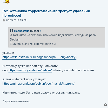
Re: Установка торрент-клиента требует удаления
libreoficce!
С
03.05.2019 15:29
о
о
б
Hephaestus
писал:
↑
щ
е
И там нигде не сказано, что можно подключать исходные репы
н
Debian.
и
е
Если бы было можно, указали бы.
указали
https://wiki.astralinux.ru/pages/viewpa ... an(wheezy)
И строчку даже велели эту написать:
deb
https://mirror.yandex.ru/debian/
wheezy contrib main non-free
А там и ktorrent присутствует.
https://mirror.yandex.ru/debian/pool/main/k/ktorrent/
Извините, надо было вам сразу эту ссыль написать.
Я просто читаю маны.