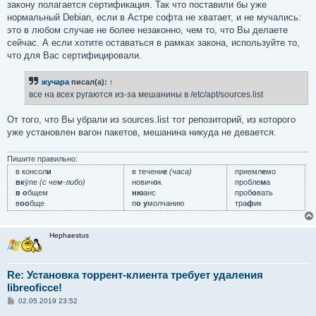
закону полагается сертификация. Так что поставили бы уже
нормальный Debian, если в Астре софта не хватает, и не мучались:
это в любом случае не более незаконно, чем то, что Вы делаете
сейчас. А если хотите оставаться в рамках закона, используйте то,
что для Вас сертифицировали.
жучара
писал(а):
↑
все на всех ругаются из-за мешанины в /etc/apt/sources.list
От того, что Вы убрали из sources.list тот репозиторий, из которого
уже установлен вагон пакетов, мешанина никуда не девается.
Пишите правильно:
в консол
и
в течени
е
(часа)
приемл
е
мо
вк
у́пе
(с чем-либо)
нович
о
к
пробле
м
а
в о
бщем
ню
анс
проб
о
вать
в
оо
бще
п
о у
молчанию
тра
ф
ик
Hephaestus
Re: Установка торрент-клиента требует удаления
libreoficce!
С
02.05.2019 23:52
о