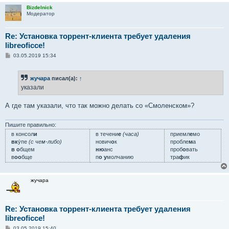
Bizdelnick
Модератор
Re: Установка торрент-клиента требует удаления
libreoficce!
С
03.05.2019 15:34
о
о
б
жучара
писал(а):
↑
щ
е
указали
н
и
е
А где там указали, что так можно делать со «Смоленском»?
Пишите правильно:
в консол
и
в течени
е
(часа)
приемл
е
мо
вк
у́пе
(с чем-либо)
нович
о
к
пробле
м
а
в о
бщем
ню
анс
проб
о
вать
в
оо
бще
п
о у
молчанию
тра
ф
ик
жучара
Re: Установка торрент-клиента требует удаления
libreoficce!
С
03.05.2019 15:40