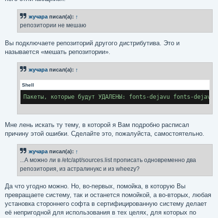
жучара
писал(а):
↑
репозитории не мешаю
Вы подключаете репозиторий другого дистрибутива. Это и
называется «мешать репозитории».
жучара
писал(а):
↑
Shell
Пакеты, которые будут УДАЛЕНЫ: fonts-dejavu fonts-dejavu-
Мне лень искать ту тему, в которой я Вам подробно расписал
причину этой ошибки. Сделайте это, пожалуйста, самостоятельно.
жучара
писал(а):
↑
...А можно ли в /etc/apt/sources.list прописать одновременно два
репозитория, из астралинукс и из wheezy?
Да что угодно можно. Но, во-первых, помойка, в которую Вы
превращаете систему, так и останется помойкой, а во-вторых, любая
установка стороннего софта в сертифицированную систему делает
её непригодной для использования в тех целях, для которых по