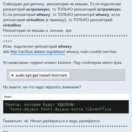
Cоблюдаю дисциплину, репозитории не мешаю. Если подключаю
репозиторий
астралинукс
, то ТОЛЬКО репозиторий
астралинукс
.
Если репозиторий
wheezy
, то ТОЛЬКО репозиторй
wheezy
, если
репозиторий
virtualbox
(к примеру), то ТОЛЬКО репозиторий
virtualbox
Репозитории не мешаю и, похоже, зря.
+++++++++++++++++++++++++++++++++++++++++++++++++++++
++++
Итак, подключил репозиторий
wheezy
deb
http://archive.debian.org/debian/
wheezy main contrib non-free
Устанавливаю торрент-клиент ktorrent. Под спойлером много букв
sudo apt-get install ktorrent
Но знаете, на что надо обратить внимание?
Shell
Пакеты, которые будут УДАЛЕНЫ:
  fonts-dejavu fonts-dejavu-extra libreoffice
Гениально, чё. Начал разбираться и ведь разобрался.
+++++++++++++++++++++++++++++++++++++++++++++++++++++
++