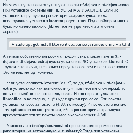
На момент установки отсутствуют пакеты
ttf-dejavu
и
ttf-dejavu-extra
.
При установке системы они НЕ УСТАНАВЛИВАЮТСЯ. Если их
установить вручную из репозитория
астралинукса
, тогда
последующая установка
ktorrent
радует глаз. Под спойлером много
букв, но ничего важного (
libreoffice
не удаляется и это очень
хорошо).
sudo apt-get install ktorrent с заранее установленными ttf-dej
А теперь собственно вопрос- я с трудом узнал, какие пакеты (
ttf-
dejavu
и
ttf-dejavu-extra
) нужно установить ДО установки
ktorrent
. C
трудом- это значит, несколько переустановок оси и всё такое прочее.
Это не наш метод, конечно.
...если устанавливать
ktorrent
"as is", то да,
ttf-dejavu
и
ttf-dejavu-
extra
установятся как зависимости (см. под первым спойлером), то
есть не придётся ничего исследовать. Но во-первых, удалится
libreoffice
, а во-вторых, ещё будет другая проблема. Эти пакеты
установятся версий таких-то (
4.33
, по-моему). И после этого всякие
там
aptitude
начинают ругаться, ибо в репозитории астралинукс
присутствуют эти же пакеты более высокой версии
4.34
!
...А можно ли в
/etc/apt/sources.list
прописать одновременно два
репозитория, из
астралинукс
и из
wheezy
? Тогда при установке