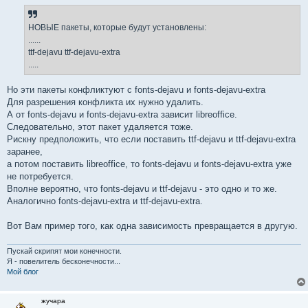
НОВЫЕ пакеты, которые будут установлены:
......
ttf-dejavu ttf-dejavu-extra
.....
Но эти пакеты конфликтуют с fonts-dejavu и fonts-dejavu-extra
Для разрешения конфликта их нужно удалить.
А от fonts-dejavu и fonts-dejavu-extra зависит libreoffice.
Следовательно, этот пакет удаляется тоже.
Рискну предположить, что если поставить ttf-dejavu и ttf-dejavu-extra
заранее,
а потом поставить libreoffice, то fonts-dejavu и fonts-dejavu-extra уже
не потребуется.
Вполне вероятно, что fonts-dejavu и ttf-dejavu - это одно и то же.
Аналогично fonts-dejavu-extra и ttf-dejavu-extra.
Вот Вам пример того, как одна зависимость превращается в другую.
Пускай скрипят мои конечности.
Я - повелитель бесконечности...
Мой блог
жучара