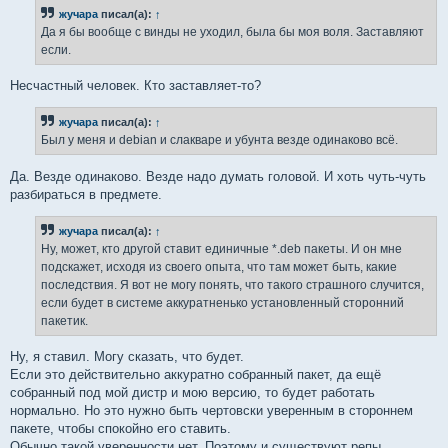
б
жучара
писал(а):
↑
щ
е
Да я бы вообще с винды не уходил, была бы моя воля. Заставляют
н
если.
и
е
Несчастный человек. Кто заставляет-то?
жучара
писал(а):
↑
Был у меня и debian и слакваре и убунта везде одинаково всё.
Да. Везде одинаково. Везде надо думать головой. И хоть чуть-чуть
разбираться в предмете.
жучара
писал(а):
↑
Ну, может, кто другой ставит единичные *.deb пакеты. И он мне
подскажет, исходя из своего опыта, что там может быть, какие
последствия. Я вот не могу понять, что такого страшного случится,
если будет в системе аккуратненько установленный сторонний
пакетик.
Ну, я ставил. Могу сказать, что будет.
Если это действительно аккуратно собранный пакет, да ещё
собранный под мой дистр и мою версию, то будет работать
нормально. Но это нужно быть чертовски уверенным в стороннем
пакете, чтобы спокойно его ставить.
Обычно такой уверенности нет. Поэтому и существуют репы,