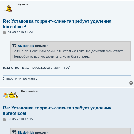
жучара
Re: Установка торрент-клиента требует удаления
libreoficce!
С
03.05.2019 14:04
о
о
б
Bizdelnick
писал:
↑
щ
е
Вот не лень же Вам сочинять столько букв, не дочитав мой ответ.
н
Попробуйте всё же дочитать хотя бы теперь.
и
е
вам ответ ваш пересказать или что?
Я просто читаю маны.
Hephaestus
Re: Установка торрент-клиента требует удаления
libreoficce!
С
03.05.2019 14:15
о
о
б
Bizdelnick
писал:
↑
щ