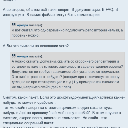
А во-вторых, об этом всё-таки говорят. В документации. В FAQ. В
инструкциях. В самих файлах могут быть комментарии.
жучара
писал(а):
↑
Я вот считал, что одновременно подключать репозитории нельзя, а
порознь - можно.
А Вы это считали на основании чего?
жучара
писал(а):
↑
А можно скачать, допустим, скачать со стороннего репозитория и
установить пакет, у которого зависимости заранее удовлетворены?
Допустим, он не требует зависимостей и установился нормально.
Это ничё страшного не будет? (говорим про техническую сторону
дела, но не про сертификацию и т. д.) Ну примерно как скачиваем
же мы, например скайп (файл *.deb)
Смотря, какой пакет. Если это шрифты/документация/картинки какие-
нибудь, то может и сработает.
Тот же скайп наверняка ставится целиком в один каталог куда-
нибудь в /opt по принципу "всё моё ношу с собой". В этом случае в
системе, скорее всего, ничего не сломается. Но скайп - это
специально собранный пакет.