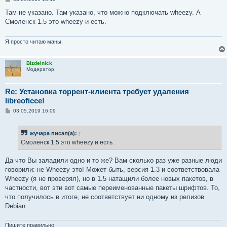
о
о
Там не указано. Там указано, что можно подключать wheezy. А
б
Смоленск 1.5 это wheezy и есть.
щ
е
н
и
Я просто читаю маны.
е
Bizdelnick
Модератор
Re: Установка торрент-клиента требует удаления
libreoficce!
С
03.05.2019 16:09
о
о
б
жучара
писал(а):
↑
щ
е
Смоленск 1.5 это wheezy и есть.
н
и
е
Да что Вы заладили одно и то же? Вам сколько раз уже разные люди
говорили: не Wheezy это! Может быть, версия 1.3 и соответствовала
Wheezy (я не проверял), но в 1.5 натащили более новых пакетов, в
частности, вот эти вот самые переименованные пакеты шрифтов. То,
что получилось в итоге, не соответствует ни одному из релизов
Debian.
Пишите правильно: