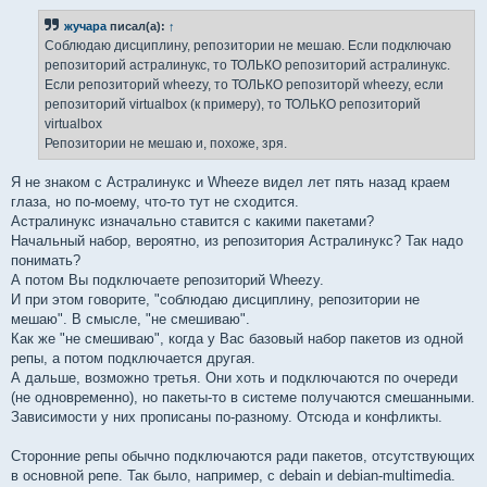
о
б
жучара
писал(а):
↑
щ
е
Cоблюдаю дисциплину, репозитории не мешаю. Если подключаю
н
репозиторий астралинукс, то ТОЛЬКО репозиторий астралинукс.
и
е
Если репозиторий wheezy, то ТОЛЬКО репозиторй wheezy, если
репозиторий virtualbox (к примеру), то ТОЛЬКО репозиторий
virtualbox
Репозитории не мешаю и, похоже, зря.
Я не знаком с Астралинукс и Wheeze видел лет пять назад краем
глаза, но по-моему, что-то тут не сходится.
Астралинукс изначально ставится с какими пакетами?
Начальный набор, вероятно, из репозитория Астралинукс? Так надо
понимать?
А потом Вы подключаете репозиторий Wheezy.
И при этом говорите, "соблюдаю дисциплину, репозитории не
мешаю". В смысле, "не смешиваю".
Как же "не смешиваю", когда у Вас базовый набор пакетов из одной
репы, а потом подключается другая.
А дальше, возможно третья. Они хоть и подключаются по очереди
(не одновременно), но пакеты-то в системе получаются смешанными.
Зависимости у них прописаны по-разному. Отсюда и конфликты.
Сторонние репы обычно подключаются ради пакетов, отсутствующих
в основной репе. Так было, например, с debain и debian-multimedia.