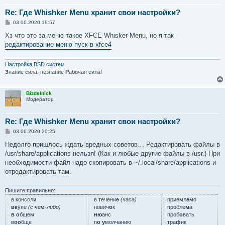
Re: Где Whishker Menu хранит свои настройки?
С
03.06.2020 19:57
о
о
Хз что это за меню такое XFCE Whisker Menu, но я так
б
редактирование меню пуск в xfce4
щ
е
н
и
Настройка BSD систем
е
З
нание сила, незнание
Р
абочая сила!
Bizdelnick
Модератор
Re: Где Whishker Menu хранит свои настройки?
С
03.06.2020 20:25
о
о
Недолго пришлось ждать вредных советов… Редактировать файлы в
б
/usr/share/applications нельзя! (Как и любые другие файлы в /usr.) При
щ
е
необходимости файл надо скопировать в ~/.local/share/applications и
н
отредактировать там.
и
е
Пишите правильно:
в консол
и
в течени
е
(часа)
приемл
е
мо
вк
у́пе
(с чем-либо)
нович
о
к
пробле
м
а
в о
бщем
ню
анс
проб
о
вать
в
оо
бще
п
о у
молчанию
тра
ф
ик