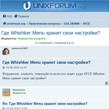
FAQ
Правила
unixforum.org
Практические вопросы
GUI, DE/WM
XFCE
Где Whishker Menu хранит свои настройки?
Модератор:
Модераторы разделов
8 сообщений • Страница
1
из
1
astronom1987
Где Whishker Menu хранит свои настройки?
С
03.06.2020 14:42
о
о
Форумачне, скажите, пожалуйста если кто знает куда XFCE Whisker
б
Menu хранит свои настройки?
щ
е
н
и
Bizdelnick
е
Модератор
Re: Где Whishker Menu хранит свои настройки?
С
03.06.2020 17:09