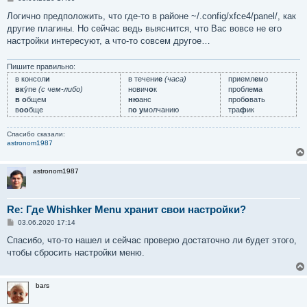
о
о
Логично предположить, что где-то в районе ~/.config/xfce4/panel/, как
б
другие плагины. Но сейчас ведь выяснится, что Вас вовсе не его
щ
е
настройки интересуют, а что-то совсем другое…
н
и
е
Пишите правильно:
в консол
и
в течени
е
(часа)
приемл
е
мо
вк
у́пе
(с чем-либо)
нович
о
к
пробле
м
а
в о
бщем
ню
анс
проб
о
вать
в
оо
бще
п
о у
молчанию
тра
ф
ик
Спасибо сказали:
astronom1987
astronom1987
Re: Где Whishker Menu хранит свои настройки?
С
03.06.2020 17:14
о
о
Спасибо, что-то нашел и сейчас проверю достаточно ли будет этого,
б
чтобы сбросить настройки меню.
щ
е
н
и
bars
е