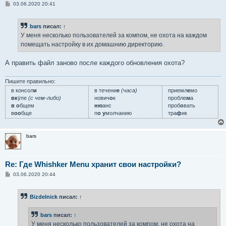
С
03.06.2020 20:41
о
о
б
bars
писал:
↑
щ
е
У меня несколько пользователей за компом, не охота на каждом
н
помещать настройку в их домашнию директорию.
и
е
А править файл заново после каждого обновления охота?
Пишите правильно:
в консол
и
в течени
е
(часа)
приемл
е
мо
вк
у́пе
(с чем-либо)
нович
о
к
пробле
м
а
в о
бщем
ню
анс
проб
о
вать
в
оо
бще
п
о у
молчанию
тра
ф
ик
bars
Re: Где Whishker Menu хранит свои настройки?
С
03.06.2020 20:44
о
о
б
Bizdelnick
писал:
↑
щ
е
н
bars
писал:
↑
и
е
У меня несколько пользователей за компом, не охота на