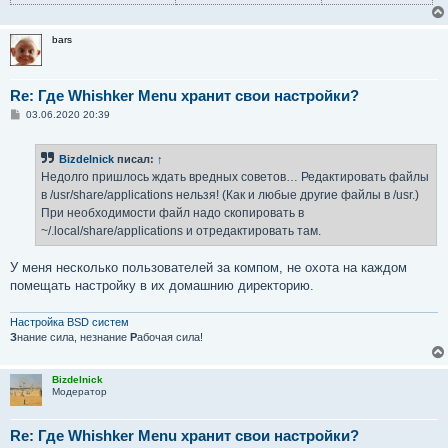
bars
Re: Где Whishker Menu хранит свои настройки?
С
03.06.2020 20:39
о
о
б
Bizdelnick
писал:
↑
щ
е
Недолго пришлось ждать вредных советов… Редактировать файлы
н
в /usr/share/applications нельзя! (Как и любые другие файлы в /usr.)
и
е
При необходимости файл надо скопировать в
~/.local/share/applications и отредактировать там.
У меня несколько пользователей за компом, не охота на каждом
помещать настройку в их домашнию директорию.
Настройка BSD систем
З
нание сила, незнание
Р
абочая сила!
Bizdelnick
Модератор
Re: Где Whishker Menu хранит свои настройки?