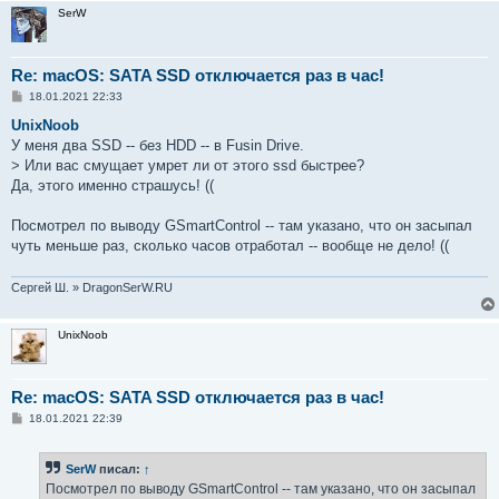
SerW
Re: macOS: SATA SSD отключается раз в час!
С
18.01.2021 22:33
о
о
UnixNoob
б
У меня два SSD -- без HDD -- в Fusin Drive.
щ
е
> Или вас смущает умрет ли от этого ssd быстрее?
н
Да, этого именно страшусь! ((
и
е
Посмотрел по выводу GSmartControl -- там указано, что он засыпал
чуть меньше раз, сколько часов отработал -- вообще не дело! ((
Сергей Ш. » DragonSerW.RU
UnixNoob
Re: macOS: SATA SSD отключается раз в час!
С
18.01.2021 22:39
о
о
б
SerW
писал:
↑
щ
е
Посмотрел по выводу GSmartControl -- там указано, что он засыпал
н