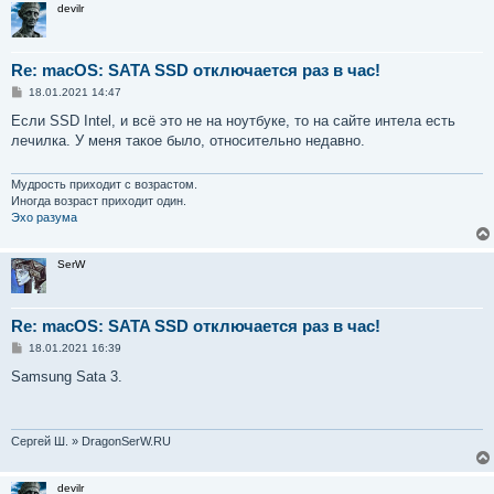
devilr
Re: macOS: SATA SSD отключается раз в час!
С
18.01.2021 14:47
о
о
Если SSD Intel, и всё это не на ноутбуке, то на сайте интела есть
б
лечилка. У меня такое было, относительно недавно.
щ
е
н
и
Мудрость приходит с возрастом.
е
Иногда возраст приходит один.
Эхо разума
SerW
Re: macOS: SATA SSD отключается раз в час!
С
18.01.2021 16:39
о
о
Samsung Sata 3.
б
щ
е
н
и
Сергей Ш. » DragonSerW.RU
е
devilr