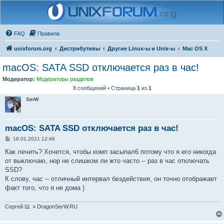
FAQ
Правила
unixforum.org
Дистрибутивы
Другие Linux-ы и Unix-ы
Mac OS X
macOS: SATA SSD отключается раз в час!
Модератор:
Модераторы разделов
8 сообщений • Страница
1
из
1
SerW
macOS: SATA SSD отключается раз в час!
С
18.01.2021 12:46
о
о
Как лечить? Хочется, чтобы комп засыпал6 потому что я его никогда
б
от выключаю, нор не слишком ли жто часто -- раз в час отключать
щ
е
SSD?
н
К слову, час -- отличный интервал бездействия, он точно отображает
и
е
факт того, что я не дома )
Сергей Ш. » DragonSerW.RU