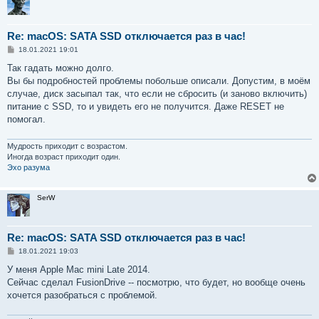
Re: macOS: SATA SSD отключается раз в час!
С
18.01.2021 19:01
о
о
Так гадать можно долго.
б
Вы бы подробностей проблемы побольше описали. Допустим, в моём
щ
е
случае, диск засыпал так, что если не сбросить (и заново включить)
н
питание с SSD, то и увидеть его не получится. Даже RESET не
и
е
помогал.
Мудрость приходит с возрастом.
Иногда возраст приходит один.
Эхо разума
SerW
Re: macOS: SATA SSD отключается раз в час!
С
18.01.2021 19:03
о
о
У меня Apple Mac mini Late 2014.
б
Сейчас сделал FusionDrive -- посмотрю, что будет, но вообще очень
щ
е
хочется разобраться с проблемой.
н
и
е