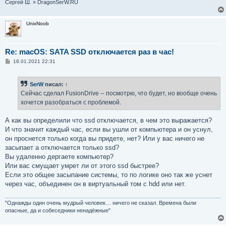
Сергей Ш. » DragonSerW.RU
UnixNoob
Re: macOS: SATA SSD отключается раз в час!
С
18.01.2021 22:31
о
о
б
SerW
писал:
↑
щ
е
Сейчас сделал FusionDrive -- посмотрю, что будет, но вообще очень
н
хочется разобраться с проблемой.
и
е
А как вы определили что ssd отключается, в чем это выражается?
И что значит каждый час, если вы ушли от компьютера и он уснул,
он проснется только когда вы придете, нет? Или у вас ничего не
засыпает а отключается только ssd?
Вы удаленно дергаете компьютер?
Или вас смущает умрет ли от этого ssd быстрее?
Если это общее засыпание системы, то по логике оно так же уснет
через час, объединен он в виртуальный том с hdd или нет.
"Однажды один очень мудрый человек… ничего не сказал. Времена были
опасные, да и собеседники ненадёжные"