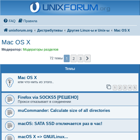
FAQ
Правила
unixforum.org
Дистрибутивы
Другие Linux-ы и Unix-ы
Mac OS X
Mac OS X
Модератор:
Модераторы разделов
1
2
3
След.
72 темы
Темы
Mac OS X
или что-нить из этого..
1
2
3
4
5
Firefox via SOCKS5 [РЕШЕНО]
Прокси отказывает в соединении
muCommander: Calculate size of all directories
macOS: SATA SSD отключается раз в час!
macOS X => GNU/Linux...