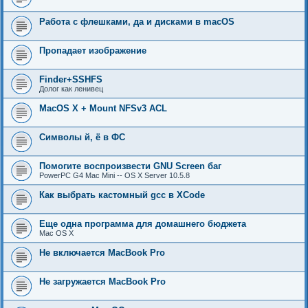
Работа с флешками, да и дисками в macOS
Пропадает изображение
Finder+SSHFS
Долог как ленивец
MacOS X + Mount NFSv3 ACL
Символы й, ё в ФС
Помогите воспроизвести GNU Screen баг
PowerPC G4 Mac Mini -- OS X Server 10.5.8
Как выбрать кастомный gcc в XCode
Еще одна программа для домашнего бюджета
Mac OS X
Не включается MacBook Pro
Не загружается MacBook Pro