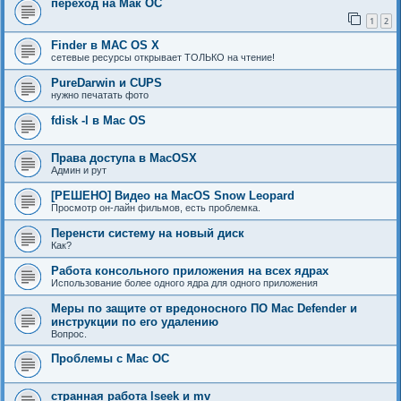
переход на Мак ОС
1
2
Finder в MAC OS X
сетевые ресурсы открывает ТОЛЬКО на чтение!
PureDarwin и CUPS
нужно печатать фото
fdisk -l в Mac OS
Права доступа в MacOSX
Админ и рут
[РЕШЕНО] Видео на MacOS Snow Leopard
Просмотр он-лайн фильмов, есть проблемка.
Перенсти систему на новый диск
Как?
Работа консольного приложения на всех ядрах
Использование более одного ядра для одного приложения
Меры по защите от вредоносного ПО Mac Defender и
инструкции по его удалению
Вопрос.
Проблемы с Mac OC
странная работа lseek и mv