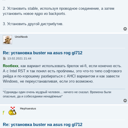
2. Установить stable, используя проводное соединение, а затем
установить новое ядро из backports.
3. Установить другой дистрибутив.
UnixNoob
Re: установка buster на asus rog gl712
С
13.02.2021 21:44
о
о
Rootlexx
, как вариант использовать брелок wi-fi, если конечно есть.
б
А с Intel RST я так понял есть проблемы, это что-то типо софтового
щ
е
рейда и по-хорошему разбираться с AHCI вариантом и как завести
н
Windows, не переустанавливая, если это возможно.
и
е
"Однажды один очень мудрый человек… ничего не сказал. Времена были
опасные, да и собеседники ненадёжные"
Hephaestus
Re: установка buster на asus rog gl712