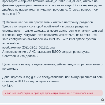
просторах интернета firmware-iwlwifi_20201218-3_all.deb, открыл на
флешке директорию firmware и скопировал туда. После перезагрузки
драйвер не подцепился и чуда не произошло. Отсюда вопрос - как
быть с wifi ?
2) Первый шаг решил пропустить и открыл настройку разделов.
Здесь столкнулся со второй проблемой - в списке разделов
определяется только флешка, а моего единственного накопителя ssd
в списке нету. Нагуглил, что проблема может быть из-за того, что
sata configuration выставлен как Intel RST with intel optane system
acceleration.
изображение_2021-02-13_031251.png
А переключение в AHCI вызывает BSOD винды при загрузке.
Собственно что делать ?
Цель: иметь на ноуте одновременно дебиан, винду и при этом ничего
не сломать
Дано: ноут asus rog gl712 с предустановленной виндой(и вшитым oem
ключём) и UEFI и следующим железом:
conf.jpg
У вас нет необходимых прав для просмотра вложений в этом сообщении.