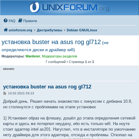
FAQ
Правила
unixforum.org
Дистрибутивы
Debian GNU/Linux
установка buster на asus rog gl712
(не
определяются диски и драйвер wifi)
Модераторы:
Warderer
,
Модераторы разделов
7 сообщений • Страница
1
из
1
sinestro
установка buster на asus rog gl712
С
13.02.2021 03:13
о
о
Добрый день. Решил начать знакомство с линуксом с дебиана 10.8,
б
но столкнулся с проблемами на этапе установки.
щ
е
н
1) Установил образ на флешку, дошёл до этапа определения сетевой
и
е
карты и здесь же потерпел неудачу, ибо есть только wifi. На ноуте
стоит адаптер intel ax201. Нагуглил, что в инсталяторе по умолчанию
нету драйвера для этого адаптера, отсюда и проблемы. Откопал на