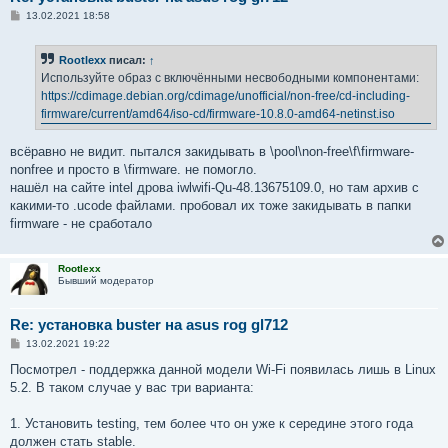
С
13.02.2021 18:58
о
о
б
Rootlexx
писал:
↑
щ
е
Используйте образ с включёнными несвободными компонентами:
н
https://cdimage.debian.org/cdimage/unofficial/non-free/cd-including-
и
е
firmware/current/amd64/iso-cd/firmware-10.8.0-amd64-netinst.iso
всёравно не видит. пытался закидывать в \pool\non-free\f\firmware-
nonfree и просто в \firmware. не помогло.
нашёл на сайте intel дрова iwlwifi-Qu-48.13675109.0, но там архив с
какими-то .ucode файлами. пробовал их тоже закидывать в папки
firmware - не сработало
Rootlexx
Бывший модератор
Re: установка buster на asus rog gl712
С
13.02.2021 19:22
о
о
Посмотрел - поддержка данной модели Wi-Fi появилась лишь в Linux
б
5.2. В таком случае у вас три варианта:
щ
е
н
1. Установить testing, тем более что он уже к середине этого года
и
е
должен стать stable.