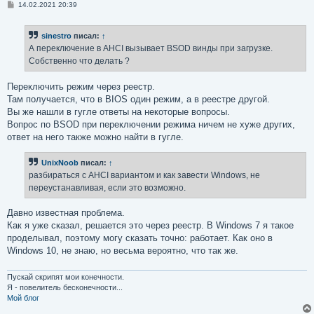
С
14.02.2021 20:39
о
о
б
sinestro
писал:
↑
щ
е
А переключение в AHCI вызывает BSOD винды при загрузке.
н
Собственно что делать ?
и
е
Переключить режим через реестр.
Там получается, что в BIOS один режим, а в реестре другой.
Вы же нашли в гугле ответы на некоторые вопросы.
Вопрос по BSOD при переключении режима ничем не хуже других,
ответ на него также можно найти в гугле.
UnixNoob
писал:
↑
разбираться с AHCI вариантом и как завести Windows, не
переустанавливая, если это возможно.
Давно известная проблема.
Как я уже сказал, решается это через реестр. В Windows 7 я такое
проделывал, поэтому могу сказать точно: работает. Как оно в
Windows 10, не знаю, но весьма вероятно, что так же.
Пускай скрипят мои конечности.
Я - повелитель бесконечности...
Мой блог