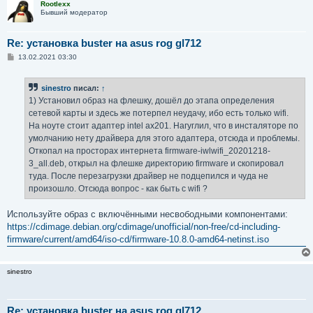
Rootlexx
Бывший модератор
Re: установка buster на asus rog gl712
С
13.02.2021 03:30
о
о
б
sinestro
писал:
↑
щ
е
1) Установил образ на флешку, дошёл до этапа определения
н
сетевой карты и здесь же потерпел неудачу, ибо есть только wifi.
и
е
На ноуте стоит адаптер intel ax201. Нагуглил, что в инсталяторе по
умолчанию нету драйвера для этого адаптера, отсюда и проблемы.
Откопал на просторах интернета firmware-iwlwifi_20201218-
3_all.deb, открыл на флешке директорию firmware и скопировал
туда. После перезагрузки драйвер не подцепился и чуда не
произошло. Отсюда вопрос - как быть с wifi ?
Используйте образ с включёнными несвободными компонентами:
https://cdimage.debian.org/cdimage/unofficial/non-free/cd-including-
firmware/current/amd64/iso-cd/firmware-10.8.0-amd64-netinst.iso
sinestro
Re: установка buster на asus rog gl712