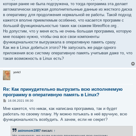
которая ранее не была подгружена, то тогда программа эта делает
автоматически загружая дополнительнные данные из жесткого диска
в оперативку для продолжения нормальной ее работы. Такой подход
кажется вполне приемлемым особенно, что касается программ с
большой функциональностью таких как скажем libreoffice.org .
Но допустим, что у меня есть не очень большая программа, которую
мне позарез нужно, чтобы она все свои компоненты
функицональности выгруажала в оперативную память сразу.
Как же в Linux добиться этого? Не запускать же ради одного
приложения всю систему оперативную память учитывая даже то, что
такая возможность в Linux есть?
yoricI
Re: Как принудительно выгрузить всю исполняемую
программу в оперативную память в Linux?
С
16.06.2021 06:30
о
о
Мне кажется, что никак, как написана программа, так и будет
б
работать по своему плану. Ну можно потыкать в неё вручную, всю
щ
е
функциональность возбудить. А зачем, если не секрет?
н
и
е
astronom1987
писал:
↑