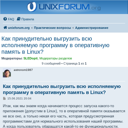
FAQ
Правила
unixforum.org
Практические вопросы
Администрирование
Как принудительно выгрузить всю
исполняемую программу в оперативную
память в Linux?
Модераторы:
SLEDopit
,
Модераторы разделов
9 сообщений • Страница
1
из
1
astronom1987
Как принудительно выгрузить всю исполняемую
программу в оперативную память в Linux?
С
15.06.2021 20:04
о
о
Итак, как мы знаем когда начинается процесс запуска какого-то
б
приложения (допустим в Linux), то в оперативной памяти оказывается
щ
е
не все оно, а только некая его часть, которая предусмотренная
н
программистами для нормального использования нашей программы.
и
е
А когда пользователь обаращатся какой-то ее функциональности,