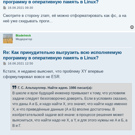
программу в оперативную память в Linux?
С
16.06.2021 09:30
о
о
Смотрите в сторону zram, её можно отформатировать как фс, а на
б
неё уже скидывать проги...
щ
е
н
и
Bizdelnick
е
Модератор
Re: Как принудительно выгрузить всю исполняемую
программу в оперативную память в Linux?
С
16.06.2021 12:50
о
о
Кстати, я недавно выяснил, что проблему XY впервые
б
сформулировал вовсе не ESR.
щ
е
н
Г. С. Альтшуллер. Найти идею. 1986 писал(а):
и
е
В школе и вузе будущий инженер привыкает к тому, что условиям
задачи следует безоговорочно доверять. Если в условиях сказано,
что даны А и Б, и надо найти X, это значит, что найти надо именно
X, и что приведённые данные (А и Б) вполне достаточны. В
изобретательской задаче всё иначе: в процессе решения может
выясниться, что найти надо не X, а Y, и для этого нужны не А и Б, а
В и Г.