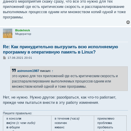
е
данного мероприятия скажу сразу, что все это нужно для тех
н
приложений где есть критическим скорость и расспаралелирование
и
е
выполняемых процессов одним или множеством копий одной и тоже
программы.
Bizdelnick
Модератор
Re: Как принудительно выгрузить всю исполняемую
программу в оперативную память в Linux?
С
17.06.2021 20:01
о
о
б
astronom1987
писал:
↑
щ
е
это нужно для тех приложений где есть критическим скорость и
н
расспаралелирование выполняемых процессов одним или
и
е
множеством копий одной и тоже программы.
Нет, не нужно. Нужно другое: разобраться, как что-то работает,
прежде чем пытаться внести в эту работу изменения.
Пишите правильно:
в консол
и
в течени
е
(часа)
приемл
е
мо
вк
у́пе
(с чем-либо)
нович
о
к
пробле
м
а
в о
бщем
ню
анс
проб
о
вать