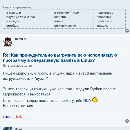
Пишите правильно:
в консол
и
в течени
е
(часа)
приемл
е
мо
вк
у́пе
(с чем-либо)
нович
о
к
пробле
м
а
в о
бщем
ню
анс
проб
о
вать
в
оо
бще
п
о у
молчанию
тра
ф
ик
delvin-fil
Re: Как принудительно выгрузить всю исполняемую
программу в оперативную память в Linux?
С
17.06.2021 17:45
о
о
Пишем модульную прогу, в опциях ядра и sysctl настраиваем
б
выгружаемость и "вуаля"
щ
е
н
Э, нет, товарищи критики: уже испытал - модули Python вполне
и
е
загружаются и выносяться.
Есть нюанс - кодом поделиться не могу, ибо NDA
Но все гуглиться.
import
__hello__
devilr