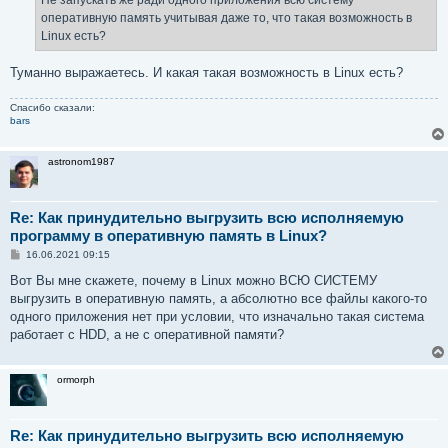
Не запускать же ради одного приложения всю систему
оперативную память учитывая даже то, что такая возможность в
Linux есть?
Туманно выражаетесь. И какая такая возможность в Linux есть?
Спасибо сказали:
bars
astronom1987
Re: Как принудительно выгрузить всю исполняемую
программу в оперативную память в Linux?
С
16.06.2021 09:15
о
о
Вот Вы мне скажете, почему в Linux можно ВСЮ СИСТЕМУ
б
выгрузить в оперативную память, а абсолютно все файлы какого-то
щ
е
одного приложения нет при условии, что изначально такая система
н
работает с HDD, а не с оперативной памяти?
и
е
ormorph
Re: Как принудительно выгрузить всю исполняемую