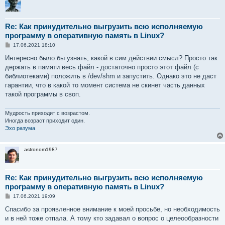
Re: Как принудительно выгрузить всю исполняемую
программу в оперативную память в Linux?
С
17.06.2021 18:10
о
о
Интересно было бы узнать, какой в сим действии смысл? Просто так
б
держать в памяти весь файл - достаточно просто этот файл (с
щ
е
библиотеками) положить в /dev/shm и запустить. Однако это не даст
н
гарантии, что в какой то момент система не скинет часть данных
и
е
такой программы в своп.
Мудрость приходит с возрастом.
Иногда возраст приходит один.
Эхо разума
astronom1987
Re: Как принудительно выгрузить всю исполняемую
программу в оперативную память в Linux?
С
17.06.2021 19:09
о
о
Спасибо за проявленное внимание к моей просьбе, но необходимость
б
и в ней тоже отпала. А тому кто задавал о вопрос о целеообразности
щ