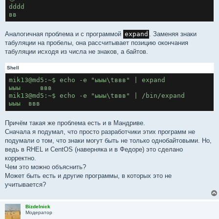
dddd
вв
Аналогичная проблема и с программой
expand
. Заменяя знаки
табуляции на пробелы, она рассчитывает позицию окончания
табуляции исходя из числа не знаков, а байтов.
Shell
mik13@md5:~$ echo -e "ыыы\tввв" | expand
ыыы     ввв
mik13@md5:~$ echo -e "ыыы\tввв" | /bin/expand
Причём такая же проблема есть и в Мандриве.
Сначала я подумал, что просто разработчики этих программ не
подумали о том, что знаки могут быть не только однобайтовыми. Но,
ведь в RHEL и CentOS (наверняка и в Федоре) это сделано
корректно.
Чем это можно объяснить?
Может быть есть и другие программы, в которых это не
учитывается?
Bizdelnick
Модератор