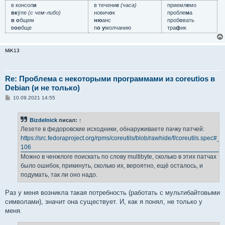
в консол
и
в течени
е
(часа)
приемл
е
мо
вк
у́пе
(с чем-либо)
нович
о
к
пробле
м
а
в о
бщем
ню
анс
проб
о
вать
в
оо
бще
п
о у
молчанию
тра
ф
ик
MiK13
Re: Проблема с некоторыми программами из coreutios в
Debian (и не только)
С
10.09.2021 14:55
о
о
б
Bizdelnick
писал:
↑
щ
е
Лезете в федоровские исходники, обнаруживаете пачку патчей:
н
https://src.fedoraproject.org/rpms/coreutils/blob/rawhide/f/coreutils.spec#_9
и
е
106
Можно в ченжлоге поискать по слову multibyte, сколько в этих патчах
было ошибок, прикинуть, сколько их, вероятно, ещё осталось, и
подумать, так ли оно надо.
Раз у меня возникла такая потребность (работать с мультибайтовыми
символами), значит она существует. И, как я понял, не только у
меня.