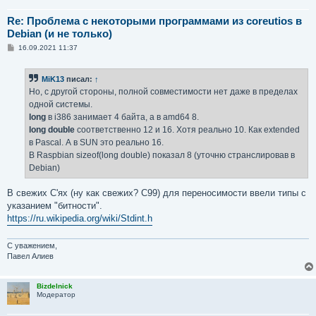
Re: Проблема с некоторыми программами из coreutios в
Debian (и не только)
С
16.09.2021 11:37
о
о
б
MiK13
писал:
↑
щ
е
Но, с другой стороны, полной совместимости нет даже в пределах
н
одной системы.
и
е
long
в i386 занимает 4 байта, а в amd64 8.
long double
соответственно 12 и 16. Хотя реально 10. Как extended
в Pascal. А в SUN это реально 16.
В Raspbian sizeof(long double) показал 8 (уточню странслировав в
Debian)
В свежих C'ях (ну как свежих? C99) для переносимости ввели типы с
указанием "битности".
https://ru.wikipedia.org/wiki/Stdint.h
С уважением,
Павел Алиев
Bizdelnick
Модератор