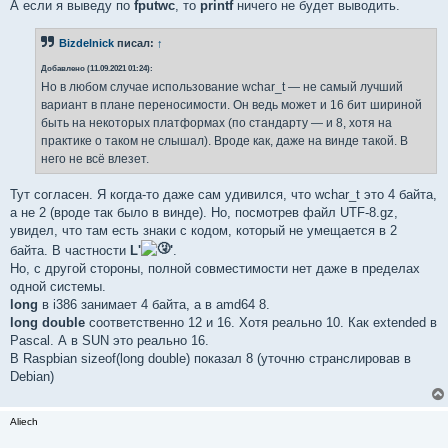
А если я выведу по
fputwc
, то
printf
ничего не будет выводить.
Bizdelnick
писал:
↑
Добавлено (11.09.2021 01:24):
Но в любом случае использование wchar_t — не самый лучший
вариант в плане переносимости. Он ведь может и 16 бит шириной
быть на некоторых платформах (по стандарту — и 8, хотя на
практике о таком не слышал). Вроде как, даже на винде такой. В
него не всё влезет.
Тут согласен. Я когда-то даже сам удивился, что wchar_t это 4 байта,
а не 2 (вроде так было в винде). Но, посмотрев файл UTF-8.gz,
увидел, что там есть знаки с кодом, который не умещается в 2
байта. В частности
L'
'
.
Но, с другой стороны, полной совместимости нет даже в пределах
одной системы.
long
в i386 занимает 4 байта, а в amd64 8.
long double
соответственно 12 и 16. Хотя реально 10. Как extended в
Pascal. А в SUN это реально 16.
В Raspbian sizeof(long double) показал 8 (уточню странслировав в
Debian)
Aliech