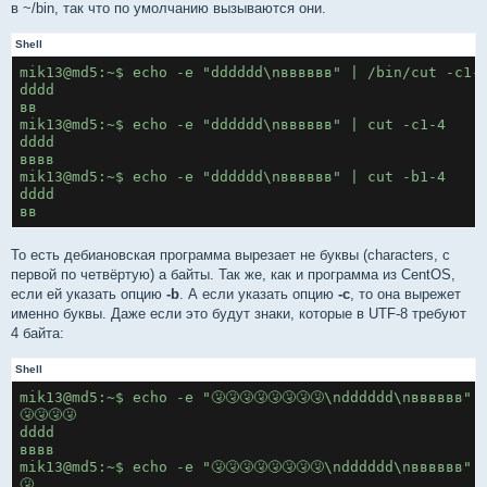
в ~/bin, так что по умолчанию вызываются они.
Shell
mik13@md5:~$ echo -e "dddddd\nвввввв" | /bin/cut -c1-
dddd
вв
mik13@md5:~$ echo -e "dddddd\nвввввв" | cut -c1-4
dddd
вввв
mik13@md5:~$ echo -e "dddddd\nвввввв" | cut -b1-4
dddd
вв
То есть дебиановская программа вырезает не буквы (characters, с
первой по четвёртую) а байты. Так же, как и программа из CentOS,
если ей указать опцию
-b
. А если указать опцию
-c
, то она вырежет
именно буквы. Даже если это будут знаки, которые в UTF-8 требуют
4 байта:
Shell
mik13@md5:~$ echo -e "🤧🤧🤧🤧🤧🤧🤧🤧\ndddddd\nвввввв"
🤧🤧🤧🤧
dddd
вввв
mik13@md5:~$ echo -e "🤧🤧🤧🤧🤧🤧🤧🤧\ndddddd\nвввввв"
🤧