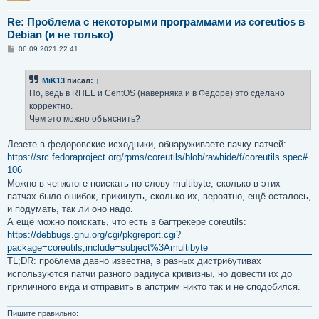
Re: Проблема с некоторыми программами из coreutios в
Debian (и не только)
С
06.09.2021 22:41
о
о
б
MiK13
писал:
↑
щ
е
Но, ведь в RHEL и CentOS (наверняка и в Федоре) это сделано
н
корректно.
и
е
Чем это можно объяснить?
Лезете в федоровские исходники, обнаруживаете пачку патчей:
https://src.fedoraproject.org/rpms/coreutils/blob/rawhide/f/coreutils.spec#_9
106
Можно в ченжлоге поискать по слову multibyte, сколько в этих
патчах было ошибок, прикинуть, сколько их, вероятно, ещё осталось,
и подумать, так ли оно надо.
А ещё можно поискать, что есть в багтрекере coreutils:
https://debbugs.gnu.org/cgi/pkgreport.cgi?
package=coreutils;include=subject%3Amultibyte
TL;DR: проблема давно известна, в разных дистрибутивах
используются патчи разного радиуса кривизны, но довести их до
приличного вида и отправить в апстрим никто так и не сподобился.
Пишите правильно: