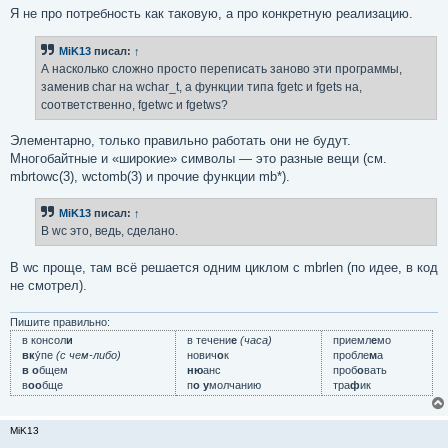
Я не про потребность как таковую, а про конкретную реализацию.
MiK13
писал:
↑
А насколько сложно просто переписать заново эти программы,
заменив char на wchar_t, а функции типа fgetc и fgets на,
соответственно, fgetwc и fgetws?
Элементарно, только правильно работать они не будут.
Многобайтные и «широкие» символы — это разные вещи (см.
mbrtowc(3), wctomb(3) и прочие функции mb*).
MiK13
писал:
↑
В wc это, ведь, сделано.
В wc проще, там всё решается одним циклом с mbrlen (по идее, в код
не смотрел).
Пишите правильно:
в консол
и
в течени
е
(часа)
приемл
е
мо
вк
у́пе
(с чем-либо)
нович
о
к
пробле
м
а
в о
бщем
ню
анс
проб
о
вать
в
оо
бще
п
о у
молчанию
тра
ф
ик
MiK13