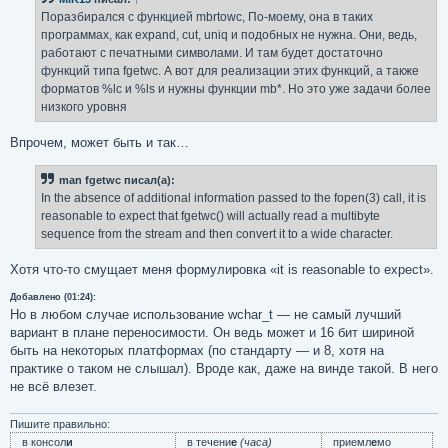
Поразбирался с функцией mbrtowc, По-моему, она в таких
программах, как expand, cut, uniq и подобных не нужна. Они, ведь,
работают с печатными символами. И там будет достаточно
функций типа fgetwc. А вот для реализации этих функций, а также
форматов %lc и %ls и нужны функции mb*. Но это уже задачи более
низкого уровня
Впрочем, может быть и так…
man fgetwc писал(а):
In the absence of additional information passed to the fopen(3) call, it is
reasonable to expect that fgetwc() will actually read a multibyte
sequence from the stream and then convert it to a wide character.
Хотя что-то смущает меня формулировка «it is reasonable to expect».
Добавлено (01:24):
Но в любом случае использование wchar_t — не самый лучший
вариант в плане переносимости. Он ведь может и 16 бит шириной
быть на некоторых платформах (по стандарту — и 8, хотя на
практике о таком не слышал). Вроде как, даже на винде такой. В него
не всё влезет.
Пишите правильно:
в консол
и
в течени
е
(часа)
приемл
е
мо