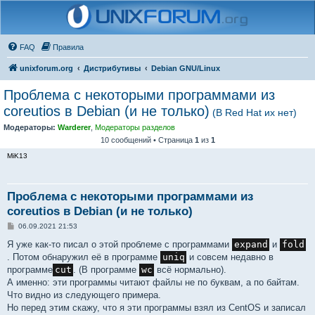
FAQ
Правила
unixforum.org
Дистрибутивы
Debian GNU/Linux
Проблема с некоторыми программами из
coreutios в Debian (и не только)
(В Red Hat их нет)
Модераторы:
Warderer
,
Модераторы разделов
10 сообщений • Страница
1
из
1
MiK13
Проблема с некоторыми программами из
coreutios в Debian (и не только)
С
06.09.2021 21:53
о
о
Я уже как-то писал о этой проблеме с программами
expand
и
fold
б
. Потом обнаружил её в программе
uniq
и совсем недавно в
щ
е
программе
cut
. (В программе
wc
всё нормально).
н
А именно: эти программы читают файлы не по буквам, а по байтам.
и
е
Что видно из следующего примера.
Но перед этим скажу, что я эти программы взял из CentOS и записал