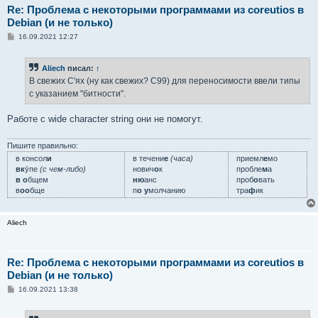
Re: Проблема с некоторыми программами из coreutios в
Debian (и не только)
С
16.09.2021 12:27
о
о
б
Aliech
писал:
↑
щ
е
В свежих C'ях (ну как свежих? C99) для переносимости ввели типы
н
с указанием "битности".
и
е
Работе с wide character string они не помогут.
Пишите правильно:
в консол
и
в течени
е
(часа)
приемл
е
мо
вк
у́пе
(с чем-либо)
нович
о
к
пробле
м
а
в о
бщем
ню
анс
проб
о
вать
в
оо
бще
п
о у
молчанию
тра
ф
ик
Aliech
Re: Проблема с некоторыми программами из coreutios в
Debian (и не только)
С
16.09.2021 13:38
о
о
б