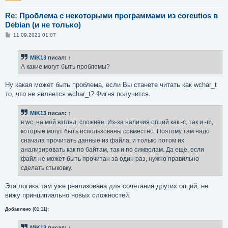
Re: Проблема с некоторыми программами из coreutios в
Debian (и не только)
С
11.09.2021 01:07
о
о
б
MiK13
писал:
↑
щ
е
А какие могут быть проблемы?
н
и
е
Ну какая может быть проблема, если Вы станете читать как wchar_t
то, что не является wchar_t? Фигня получится.
MiK13
писал:
↑
в wc, на мой взгляд, сложнее. Из-за наличия опций как -c, так и -m,
которые могут быть использованы совместно. Поэтому там надо
сначала прочитать данные из файла, и только потом их
анализировать как по байтам, так и по символам. Да ещё, если
файл не может быть прочитан за один раз, нужно правильно
сделать стыковку.
Эта логика там уже реализована для сочетания других опций, не
вижу принципиально новых сложностей.
Добавлено (01:11):
MiK13
писал:
↑