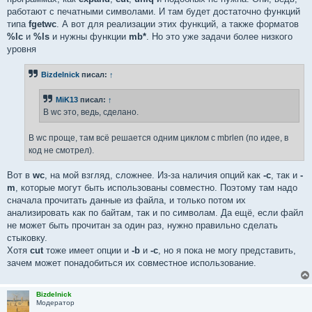
работают с печатными символами. И там будет достаточно функций
типа
fgetwc
. А вот для реализации этих функций, а также форматов
%lc
и
%ls
и нужны функции
mb*
. Но это уже задачи более низкого
уровня
Bizdelnick
писал:
↑
MiK13
писал:
↑
В wc это, ведь, сделано.
В wc проще, там всё решается одним циклом с mbrlen (по идее, в
код не смотрел).
Вот в
wc
, на мой взгляд, сложнее. Из-за наличия опций как
-c
, так и
-
m
, которые могут быть использованы совместно. Поэтому там надо
сначала прочитать данные из файла, и только потом их
анализировать как по байтам, так и по символам. Да ещё, если файл
не может быть прочитан за один раз, нужно правильно сделать
стыковку.
Хотя
cut
тоже имеет опции и
-b
и
-c
, но я пока не могу представить,
зачем может понадобиться их совместное использование.
Bizdelnick
Модератор