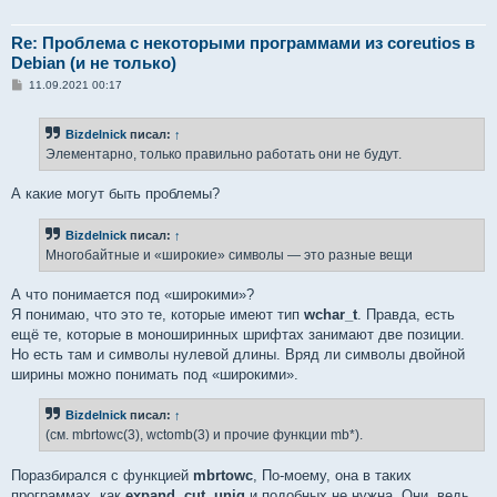
Re: Проблема с некоторыми программами из coreutios в
Debian (и не только)
С
11.09.2021 00:17
о
о
б
Bizdelnick
писал:
↑
щ
е
Элементарно, только правильно работать они не будут.
н
и
е
А какие могут быть проблемы?
Bizdelnick
писал:
↑
Многобайтные и «широкие» символы — это разные вещи
А что понимается под «широкими»?
Я понимаю, что это те, которые имеют тип
wchar_t
. Правда, есть
ещё те, которые в моноширинных шрифтах занимают две позиции.
Но есть там и символы нулевой длины. Вряд ли символы двойной
ширины можно понимать под «широкими».
Bizdelnick
писал:
↑
(см. mbrtowc(3), wctomb(3) и прочие функции mb*).
Поразбирался с функцией
mbrtowc
, По-моему, она в таких
программах, как
expand
,
cut
,
uniq
и подобных не нужна. Они, ведь,