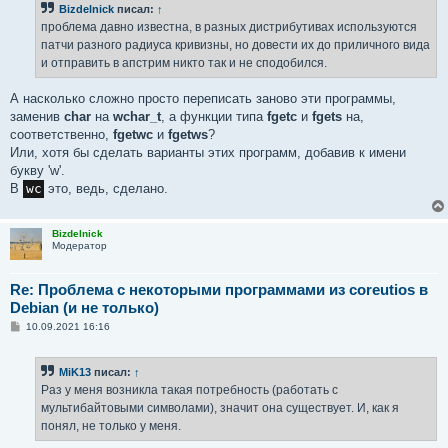
Bizdelnick
писал:
↑
проблема давно известна, в разных дистрибутивах используются
патчи разного радиуса кривизны, но довести их до приличного вида
и отправить в апстрим никто так и не сподобился.
А насколько сложно просто переписать заново эти программы,
заменив
char
на
wchar_t
, а функции типа
fgetc
и
fgets
на,
соответственно,
fgetwc
и
fgetws
?
Или, хотя бы сделать варианты этих программ, добавив к имени
букву 'w'.
В
wc
это, ведь, сделано.
Bizdelnick
Модератор
Re: Проблема с некоторыми программами из coreutios в
Debian (и не только)
С
10.09.2021 16:16
о
о
б
MiK13
писал:
↑
щ
е
Раз у меня возникла такая потребность (работать с
н
мультибайтовыми символами), значит она существует. И, как я
и
е
понял, не только у меня.