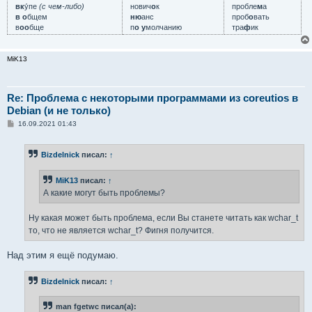
вк
у́пе
(с чем-либо)
нович
о
к
пробле
м
а
в о
бщем
ню
анс
проб
о
вать
в
оо
бще
п
о у
молчанию
тра
ф
ик
MiK13
Re: Проблема с некоторыми программами из coreutios в
Debian (и не только)
С
16.09.2021 01:43
о
о
б
Bizdelnick
писал:
↑
щ
е
н
MiK13
писал:
↑
и
е
А какие могут быть проблемы?
Ну какая может быть проблема, если Вы станете читать как wchar_t
то, что не является wchar_t? Фигня получится.
Над этим я ещё подумаю.
Bizdelnick
писал:
↑
man fgetwc писал(а):