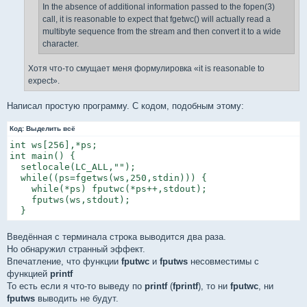
In the absence of additional information passed to the fopen(3)
call, it is reasonable to expect that fgetwc() will actually read a
multibyte sequence from the stream and then convert it to a wide
character.
Хотя что-то смущает меня формулировка «it is reasonable to
expect».
Написал простую программу. С кодом, подобным этому:
Код:
Выделить всё
int ws[256],*ps;

int main() {

  setlocale(LC_ALL,"");

  while((ps=fgetws(ws,250,stdin))) {

    while(*ps) fputwc(*ps++,stdout);

    fputws(ws,stdout);

  }
Введённая с терминала строка выводится два раза.
Но обнаружил странный эффект.
Впечатление, что функции
fputwc
и
fputws
несовместимы с
функцией
printf
То есть если я что-то выведу по
printf
(
fprintf
), то ни
fputwc
, ни
fputws
выводить не будут.