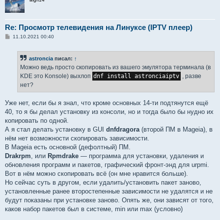
Re: Просмотр телевидения на Линуксе (IPTV плеер)
С
11.10.2021 00:40
о
о
б
astroncia
писал:
↑
щ
е
Можно ведь просто скопировать из вашего эмулятора терминала (в
н
KDE это Konsole) выхлоп
dnf install astronciaiptv
, разве
и
е
нет?
Уже нет, если бы я знал, что кроме основных 14-ти подтянутся ещё
40, то я бы делал установку из консоли, но и тогда было бы нудно их
копировать по одной.
А я стал делать установку в GUI
dnfdragora
(второй ПМ в Mageia), в
нём нет возможности скопировать зависимости.
В Mageia есть основной (дефолтный) ПМ.
Drakrpm
, или
Rpmdrake
— программа для установки, удаления и
обновления программ и пакетов, графический фронт-энд для urpmi.
Вот в нём можно скопировать всё (он мне нравится больше).
Но сейчас суть в другом, если удалить/установить пакет заново,
установленные ранее второстепенные зависимости не удалятся и не
будут показаны при установке заново. Опять же, они зависят от того,
каков набор пакетов был в системе, min или max (условно)