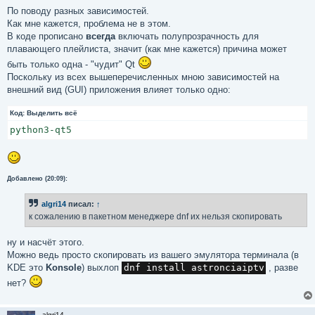
По поводу разных зависимостей.
Как мне кажется, проблема не в этом.
В коде прописано
всегда
включать полупрозрачность для
плавающего плейлиста, значит (как мне кажется) причина может
быть только одна - "чудит" Qt
Поскольку из всех вышеперечисленных мною зависимостей на
внешний вид (GUI) приложения влияет только одно:
Код:
Выделить всё
Добавлено (20:09):
algri14
писал:
↑
к сожалению в пакетном менеджере dnf их нельзя скопировать
ну и насчёт этого.
Можно ведь просто скопировать из вашего эмулятора терминала (в
KDE это
Konsole
) выхлоп
dnf install astronciaiptv
, разве
нет?
algri14