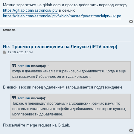
Можно зарегаться на gitlab.com и просто добавлять перевод автору
https://gitlab.com/astroncia/iptv
в секцию
https://gitlab.com/astroncia/iptv/-/blob/master/po/astronciaiptv-uk.po
astroncia
Re: Просмотр телевидения на Линуксе (IPTV плеер)
С
19.10.2021 13:54
о
о
б
serhiiku
писал(а):
↑
щ
е
когда я добавляю канал в избранное, он добавляется. Когда я еще
н
раз нажимаю Избранное, он оттуда исчезает.
и
е
В новой версии перед удалением запрашивается подтверждение.
serhiiku
писал(а):
↑
Так же, я переводил программу на украинский, сейчас вижу, что
несколько изменился интерфейс и добавились некоторые пункты,
могу перевести добавленное.
Присылайте merge request на GitLab.