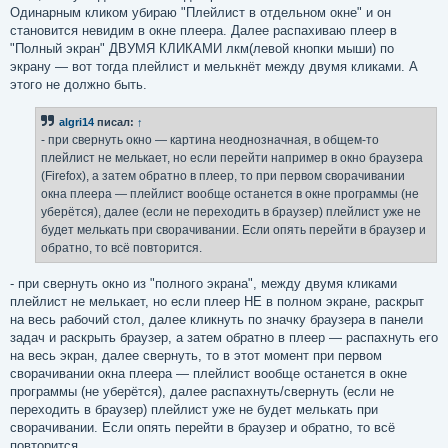
Одинарным кликом убираю "Плейлист в отдельном окне" и он
становится невидим в окне плеера. Далее распахиваю плеер в
"Полный экран" ДВУМЯ КЛИКАМИ лкм(левой кнопки мыши) по
экрану — вот тогда плейлист и мелькнёт между двумя кликами. А
этого не должно быть.
algri14
писал:
↑
- при свернуть окно — картина неоднозначная, в общем-то
плейлист не мелькает, но если перейти например в окно браузера
(Firefox), а затем обратно в плеер, то при первом сворачивании
окна плеера — плейлист вообще останется в окне программы (не
уберётся), далее (если не переходить в браузер) плейлист уже не
будет мелькать при сворачивании. Если опять перейти в браузер и
обратно, то всё повторится.
- при свернуть окно из "полного экрана", между двумя кликами
плейлист не мелькает, но если плеер НЕ в полном экране, раскрыт
на весь рабочий стол, далее кликнуть по значку браузера в панели
задач и раскрыть браузер, а затем обратно в плеер — распахнуть его
на весь экран, далее свернуть, то в этот момент при первом
сворачивании окна плеера — плейлист вообще останется в окне
программы (не уберётся), далее распахнуть/свернуть (если не
переходить в браузер) плейлист уже не будет мелькать при
сворачивании. Если опять перейти в браузер и обратно, то всё
повторится.