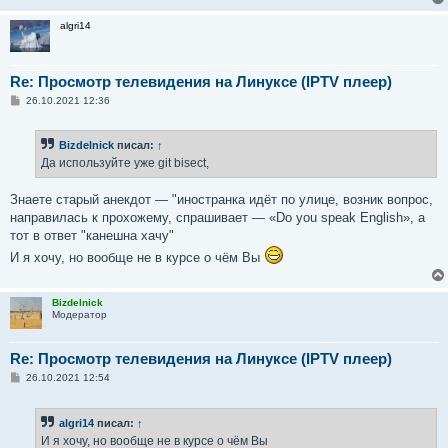
algri14
Re: Просмотр телевидения на Линуксе (IPTV плеер)
С
26.10.2021 12:36
о
о
б
Bizdelnick
писал:
↑
щ
е
Да используйте уже git bisect,
н
и
е
Знаете старый анекдот — "иностранка идёт по улице, возник вопрос,
направилась к прохожему, спрашивает — «Do you speak English», а
тот в ответ "канешна хачу"
И я хочу, но вообще не в курсе о чём Вы
Bizdelnick
Модератор
Re: Просмотр телевидения на Линуксе (IPTV плеер)
С
26.10.2021 12:54
о
о
б
algri14
писал:
↑
щ
е
И я хочу, но вообще не в курсе о чём Вы