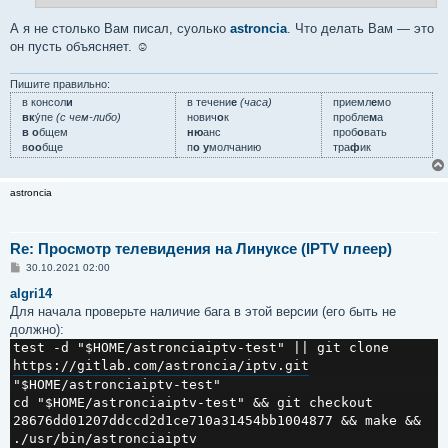
н
и
е
А я не столько Вам писал, суолько
astroncia
. Что делать Вам — это
он пусть объясняет. ☺
Пишите правильно:
в консол
и
в течени
е
(часа)
приемл
е
мо
вк
у́пе
(с чем-либо)
нович
о
к
пробле
м
а
в о
бщем
ню
анс
проб
о
вать
в
оо
бще
п
о у
молчанию
тра
ф
ик
astroncia
Re: Просмотр телевидения на Линуксе (IPTV плеер)
С
30.10.2021 02:00
о
о
algri14
б
Для начала проверьте наличие бага в этой версии (его быть не
щ
е
должно):
н
test -d "$HOME/astronciaiptv-test" || git clone 
и
е
https://gitlab.com/astroncia/iptv.git
"$HOME/astronciaiptv-test"
cd "$HOME/astronciaiptv-test" && git checkout 
28676dd01207ddccd2d1ce710a31454bb1004877 && make && 
./usr/bin/astronciaiptv