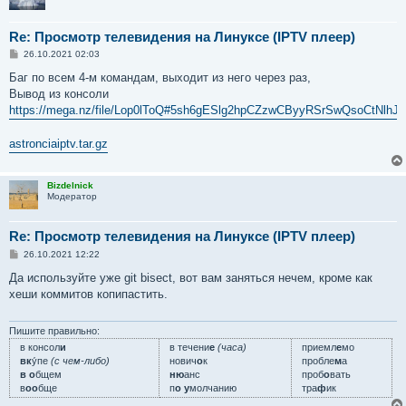
Re: Просмотр телевидения на Линуксе (IPTV плеер)
С
26.10.2021 02:03
о
о
Баг по всем 4-м командам, выходит из него через раз,
б
Вывод из консоли
щ
е
https://mega.nz/file/Lop0lToQ#5sh6gESlg2hpCZzwCByyRSrSwQsoCtNlh
н
и
е
astronciaiptv.tar.gz
Bizdelnick
Модератор
Re: Просмотр телевидения на Линуксе (IPTV плеер)
С
26.10.2021 12:22
о
о
Да используйте уже git bisect, вот вам заняться нечем, кроме как
б
хеши коммитов копипастить.
щ
е
н
и
Пишите правильно:
е
в консол
и
в течени
е
(часа)
приемл
е
мо
вк
у́пе
(с чем-либо)
нович
о
к
пробле
м
а
в о
бщем
ню
анс
проб
о
вать
в
оо
бще
п
о у
молчанию
тра
ф
ик