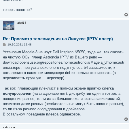
теперь понятно?
algri14
Re: Просмотр телевидения на Линуксе (IPTV плеер)
С
10.10.2021 12:48
о
о
Установил Mageia-8 на ноут Dell Inspiron N5050, туда же, так сказать
б
на чистую ОСь, плеер Astroncia IPTV из Вашего репо —
щ
е
download.opensuse.org/repositories/home:astroncia/Mageia_8/home:astr
н
oncia.repo , при установке оного подтянулось 54 зависимости, к
и
е
сожалению в пакетном менеджере dnf их нельзя скопировать (а
перечислять вручную ... чересчур)
Так вот, плавающий плейлист в полном экране приятно
слегка
полупрозрачен
(на стационаре нет), дистрибутив один и тот же, а
поведение разное, то ли из-за большего количества зависимостей,
возможно даже разных (необязательные могут быть вполне разные),
то ли из-за разного оборудования и драйверов.
В остальном поведение плеера одинаковое.
astroncia