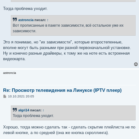
е
Тогда проблема уходит.
astroncia
писал:
↑
Вот прописанные в пакете зависимости, всё остальное уже их
зависимости.
Это я понимаю, но "их зависимости", которые второстепенные,
вполне могут быть разными при разной первоначальной установке.
Ну и конечко разные драйверы, к тому же на ноте есть встроенная
видеокарта.
astroncia
Re: Просмотр телевидения на Линуксе (IPTV плеер)
С
10.10.2021 20:05
о
о
б
algri14
писал:
↑
щ
е
Тогда проблема уходит.
н
и
е
Хорошо, тогда можно сделать так - сделать скрытие плейлиста не по
левой кнопке, а по средней (она же кнопка скроллинга).