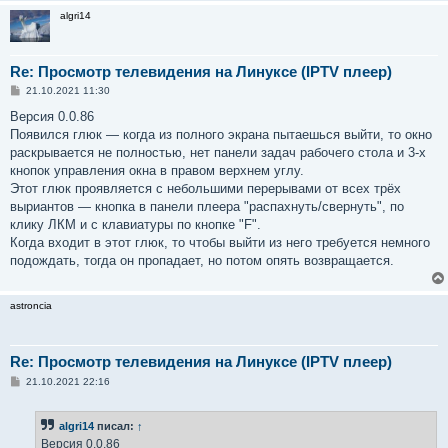
algri14
Re: Просмотр телевидения на Линуксе (IPTV плеер)
С
21.10.2021 11:30
о
о
Версия 0.0.86
б
Появился глюк — когда из полного экрана пытаешься выйти, то окно
щ
е
раскрывается не полностью, нет панели задач рабочего стола и 3-х
н
кнопок управления окна в правом верхнем углу.
и
е
Этот глюк проявляется с небольшими перерывами от всех трёх
выриантов — кнопка в панели плеера "распахнуть/свернуть", по
клику ЛКМ и с клавиатуры по кнопке "F".
Когда входит в этот глюк, то чтобы выйти из него требуется немного
подождать, тогда он пропадает, но потом опять возвращается.
astroncia
Re: Просмотр телевидения на Линуксе (IPTV плеер)
С
21.10.2021 22:16
о
о
б
algri14
писал:
↑
щ
е
Версия 0.0.86