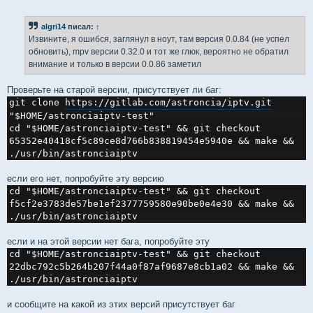
о
о
б
algri14
писал:
↑
щ
е
Извините, я ошибся, заглянул в ноут, там версия 0.0.84 (не успел
н
обновить), mpv версии 0.32.0 и тот же глюк, вероятно не обратил
и
е
внимание и только в версии 0.0.86 заметил
Проверьте на старой версии, присутствует ли баг:
git clone 
https://gitlab.com/astroncia/iptv.git
"$HOME/astronciaiptv-test"
cd "$HOME/astronciaiptv-test" && git checkout 
65352e40418cf5c89ce8d766b838819454e5940e && make && 
./usr/bin/astronciaiptv
если его нет, попробуйте эту версию
cd "$HOME/astronciaiptv-test" && git checkout 
f5cf2e3783de57be1ef2377759580e90be0e4e30 && make && 
./usr/bin/astronciaiptv
если и на этой версии нет бага, попробуйте эту
cd "$HOME/astronciaiptv-test" && git checkout 
22dbc792c5b264b207f44a0f87af9687e8cb1a02 && make && 
./usr/bin/astronciaiptv
и сообщите на какой из этих версий присутствует баг