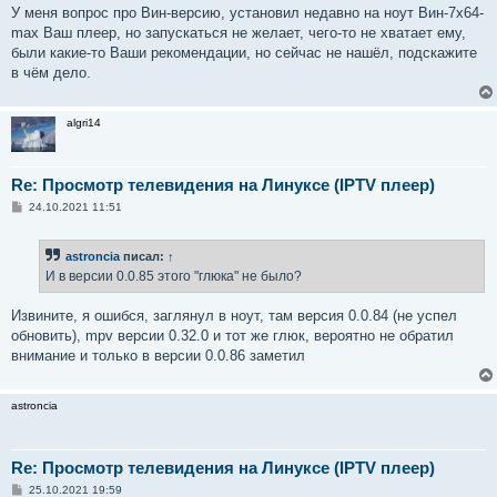
о
У меня вопрос про Вин-версию, установил недавно на ноут Вин-7х64-
б
max Ваш плеер, но запускаться не желает, чего-то не хватает ему,
щ
е
были какие-то Ваши рекомендации, но сейчас не нашёл, подскажите
н
в чём дело.
и
е
algri14
Re: Просмотр телевидения на Линуксе (IPTV плеер)
С
24.10.2021 11:51
о
о
б
astroncia
писал:
↑
щ
е
И в версии 0.0.85 этого "глюка" не было?
н
и
е
Извините, я ошибся, заглянул в ноут, там версия 0.0.84 (не успел
обновить), mpv версии 0.32.0 и тот же глюк, вероятно не обратил
внимание и только в версии 0.0.86 заметил
astroncia
Re: Просмотр телевидения на Линуксе (IPTV плеер)
С
25.10.2021 19:59