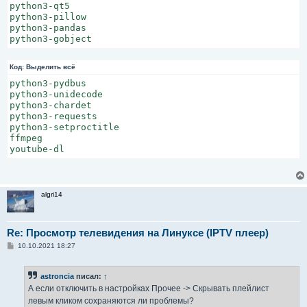
python3-qt5

python3-pillow

python3-pandas

Код:
Выделить всё
python3-pydbus

python3-unidecode

python3-chardet

python3-requests

python3-setproctitle

ffmpeg

algri14
Re: Просмотр телевидения на Линуксе (IPTV плеер)
С
10.10.2021 18:27
о
о
б
astroncia
писал:
↑
щ
е
А если отключить в настройках Прочее -> Скрывать плейлист
н
левым кликом сохраняются ли проблемы?
и