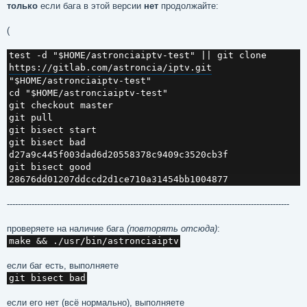
только
если бага в этой версии
нет
продолжайте:
(
test -d "$HOME/astronciaiptv-test" || git clone 
https://gitlab.com/astroncia/iptv.git
"$HOME/astronciaiptv-test"

cd "$HOME/astronciaiptv-test"

git checkout master

git pull

git bisect start

git bisect bad 
d27a9c445f003dad6d20558378c9409c3520cb3f

git bisect good 
28676dd01207ddccd2d1ce710a31454bb1004877
-------------------------------------------------------------------------------------------------------
проверяете на наличие бага
(повторять отсюда)
:
make && ./usr/bin/astronciaiptv
если баг есть, выполняете
git bisect bad
если его нет (всё нормально), выполняете