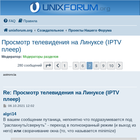
FAQ
Правила
unixforum.org
Созидательное
Проекты Нашего Форума
Просмотр телевидения на Линуксе (IPTV
плеер)
Модератор:
Модераторы разделов
Страница
7
из
10
1
5
6
7
8
9
10
Пред.
След.
280 сообщений
…
astroncia
Re: Просмотр телевидения на Линуксе (IPTV
плеер)
С
06.10.2021 12:02
о
о
algri14
б
В вашем сообщении путаница, непонятно что подразумевается под
щ
е
"распахнуть/свернуть" - переход в полноэкранный режим (и выход из
н
него)
или
сворачивание окна (то, что называется minimize)
и
е