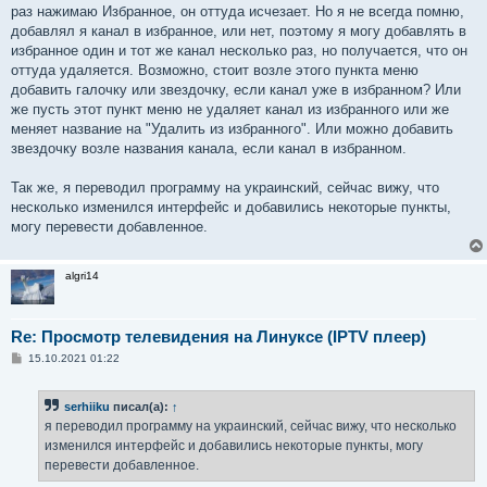
е
раз нажимаю Избранное, он оттуда исчезает. Но я не всегда помню,
н
добавлял я канал в избранное, или нет, поэтому я могу добавлять в
и
е
избранное один и тот же канал несколько раз, но получается, что он
оттуда удаляется. Возможно, стоит возле этого пункта меню
добавить галочку или звездочку, если канал уже в избранном? Или
же пусть этот пункт меню не удаляет канал из избранного или же
меняет название на "Удалить из избранного". Или можно добавить
звездочку возле названия канала, если канал в избранном.
Так же, я переводил программу на украинский, сейчас вижу, что
несколько изменился интерфейс и добавились некоторые пункты,
могу перевести добавленное.
algri14
Re: Просмотр телевидения на Линуксе (IPTV плеер)
С
15.10.2021 01:22
о
о
б
serhiiku
писал(а):
↑
щ
е
я переводил программу на украинский, сейчас вижу, что несколько
н
изменился интерфейс и добавились некоторые пункты, могу
и
е
перевести добавленное.