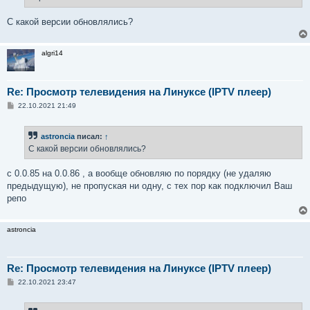
н
и
е
С какой версии обновлялись?
algri14
Re: Просмотр телевидения на Линуксе (IPTV плеер)
С
22.10.2021 21:49
о
о
б
astroncia
писал:
↑
щ
е
С какой версии обновлялись?
н
и
е
с 0.0.85 на 0.0.86 , а вообще обновляю по порядку (не удаляю
предыдущую), не пропуская ни одну, с тех пор как подключил Ваш
репо
astroncia
Re: Просмотр телевидения на Линуксе (IPTV плеер)
С
22.10.2021 23:47
о
о
б