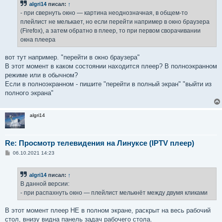
algri14
писал:
↑
- при свернуть окно — картина неоднозначная, в общем-то
плейлист не мелькает, но если перейти например в окно браузера
(Firefox), а затем обратно в плеер, то при первом сворачивании
окна плеера
вот тут например. "перейти в окно браузера"
В этот момент в каком состоянии находится плеер? В полноэкранном
режиме или в обычном?
Если в полноэкранном - пишите "перейти в полный экран" "выйти из
полного экрана"
algri14
Re: Просмотр телевидения на Линуксе (IPTV плеер)
С
06.10.2021 14:23
о
о
б
algri14
писал:
↑
щ
е
В данной версии:
н
- при распахнуть окно — плейлист мелькнёт между двумя кликами
и
е
В этот момент плеер НЕ в полном экране, раскрыт на весь рабочий
стол, внизу видна панель задач рабочего стола.