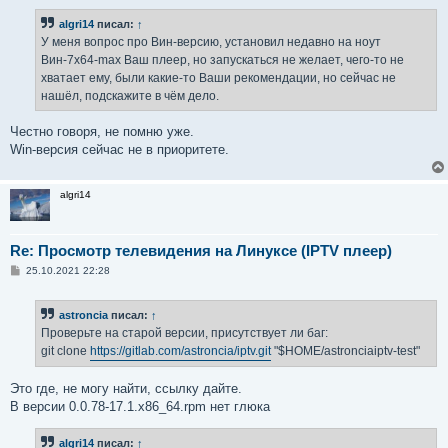
algri14
писал:
↑
У меня вопрос про Вин-версию, установил недавно на ноут
Вин-7х64-max Ваш плеер, но запускаться не желает, чего-то не
хватает ему, были какие-то Ваши рекомендации, но сейчас не
нашёл, подскажите в чём дело.
Честно говоря, не помню уже.
Win-версия сейчас не в приоритете.
algri14
Re: Просмотр телевидения на Линуксе (IPTV плеер)
С
25.10.2021 22:28
о
о
б
astroncia
писал:
↑
щ
е
Проверьте на старой версии, присутствует ли баг:
н
git clone
https://gitlab.com/astroncia/iptv.git
"$HOME/astronciaiptv-test"
и
е
Это где, не могу найти, ссылку дайте.
В версии 0.0.78-17.1.x86_64.rpm нет глюка
algri14
писал:
↑