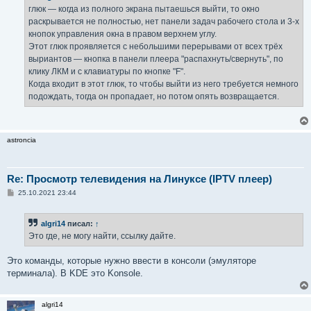
глюк — когда из полного экрана пытаешься выйти, то окно
раскрывается не полностью, нет панели задач рабочего стола и 3-х
кнопок управления окна в правом верхнем углу.
Этот глюк проявляется с небольшими перерывами от всех трёх
выриантов — кнопка в панели плеера "распахнуть/свернуть", по
клику ЛКМ и с клавиатуры по кнопке "F".
Когда входит в этот глюк, то чтобы выйти из него требуется немного
подождать, тогда он пропадает, но потом опять возвращается.
astroncia
Re: Просмотр телевидения на Линуксе (IPTV плеер)
С
25.10.2021 23:44
о
о
б
algri14
писал:
↑
щ
е
Это где, не могу найти, ссылку дайте.
н
и
е
Это команды, которые нужно ввести в консоли (эмуляторе
терминала). В KDE это Konsole.
algri14