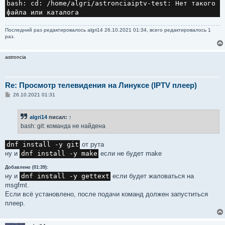
bash: cd: /home/algri/astronciaiptv-test: Нет такого 
Последний раз редактировалось
algri14
26.10.2021 01:34, всего редактировалось 1
раз.
astroncia
Re: Просмотр телевидения на Линуксе (IPTV плеер)
С
26.10.2021 01:31
о
о
б
algri14
писал:
↑
щ
е
bash: git: команда не найдена
н
и
е
dnf install -y git
от рута
ну и
dnf install -y make
если не будет make
Добавлено (01:39):
ну и
dnf install -y gettext
если будет жаловаться на
msgfmt.
Если всё установлено, после подачи команд должен запуститься
плеер.