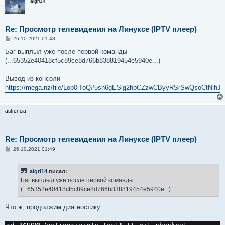
algri14
Re: Просмотр телевидения на Линуксе (IPTV плеер)
С
26.10.2021 01:43
о
о
Баг выплыл уже после первой команды
б
(...65352e40418cf5c89ce8d766b838819454e5940e...)
щ
е
н
Вывод из консоли
и
е
https://mega.nz/file/Lop0lToQ#5sh6gESlg2hpCZzwCByyRSrSwQsoCtNlh
astroncia
Re: Просмотр телевидения на Линуксе (IPTV плеер)
С
26.10.2021 01:49
о
о
б
algri14
писал:
↑
щ
е
Баг выплыл уже после первой команды
н
(...65352e40418cf5c89ce8d766b838819454e5940e...)
и
е
Что ж, продолжим диагностику.