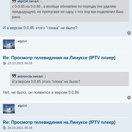
algri14
писал:
↑
щ
е
с 0.0.85 на 0.0.86 , а вообще обновляю по порядку (не удаляю
н
предыдущую), не пропуская ни одну, с тех пор как подключил Ваш
и
е
репо
И в версии 0.0.85 этого "глюка" не было?
algri14
Re: Просмотр телевидения на Линуксе (IPTV плеер)
С
23.10.2021 00:26
о
о
б
astroncia
писал:
↑
щ
е
И в версии 0.0.85 этого "глюка" не было?
н
и
е
Нет, не было, он появился в версии 0.0.86
algri14
Re: Просмотр телевидения на Линуксе (IPTV плеер)
С
24.10.2021 00:16
о