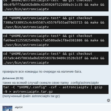
cd "$HOME/astronciaiptv-test" && git checkout 
40c4fbff7da502bd89c4195926f522dd0a3c1c35 && make && 
./usr/bin/astronciaiptv
cd "$HOME/astronciaiptv-test" && git checkout 
7388a7338915c4c645587c45576fb55ad70d3715 && make && 
./usr/bin/astronciaiptv
cd "$HOME/astronciaiptv-test" && git checkout 
fa69ee3125582549d0ccfa0580ade1f8ed381886 && make && 
./usr/bin/astronciaiptv
cd "$HOME/astronciaiptv-test" && git checkout 
d27a9c445f003dad6d20558378c9409c3520cb3f && make && 
./usr/bin/astronciaiptv
проверьте все команды по очереди на наличие бага.
Добавлено (01:52):
также на всякий случай скиньте свою папку .config/astronciaiptv
tar -C "$HOME/.config" -cvf - astronciaiptv | gzip 
-9 > astronciaiptv.tar.gz
(полученный файл astronciaiptv.tar.gz)
algri14