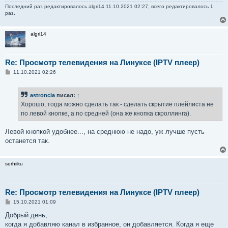
Последний раз редактировалось
algri14
11.10.2021 02:27, всего редактировалось 1
раз.
algri14
Re: Просмотр телевидения на Линуксе (IPTV плеер)
С
11.10.2021 02:26
о
о
б
astroncia
писал:
↑
щ
е
Хорошо, тогда можно сделать так - сделать скрытие плейлиста не
н
по левой кнопке, а по средней (она же кнопка скроллинга).
и
е
Левой кнопкой удобнее..., на среднюю не надо, уж лучше пусть
останется так.
serhiiku
Re: Просмотр телевидения на Линуксе (IPTV плеер)
С
15.10.2021 01:09
о
о
Добрый день,
б
когда я добавляю канал в избранное, он добавляется. Когда я еще
щ